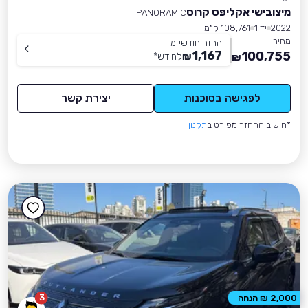
מיצובישי אקליפס קרוס
PANORAMIC
2022
יד 1
108,761 ק״מ
מחיר
החזר חודשי מ-
1,167
100,755
₪
לחודש
*
₪
לפגישה בסוכנות
יצירת קשר
*חישוב ההחזר מפורט ב
תקנון
3
2,000 ₪ הנחה