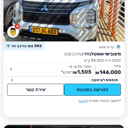
4
382 צפו ברכב זה
קרית אתא
מיצובישי אאוטלנדר
EXECUTIVE
2023
יד 1
85,000 ק״מ
מחיר
החזר חודשי מ-
1,505
146,000
₪
לחודש
*
₪
תוספות לעיסקה
לפגישה בסוכנות
יצירת קשר
*חישוב ההחזר מפורט ב
תקנון