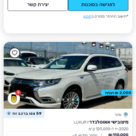
לפגישה בסוכנות
יצירת קשר
*חישוב ההחזר מפורט ב
תקנון
9
2,000 ₪ הנחה
59 צפו ברכב זה
אזור
מיצובישי אאוטלנדר
LUXURY
2020
יד 1
120,000 ק״מ
110,000 ₪
החזר חודשי מ-