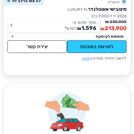
37 צפו ברכב זה
הרצליה
מיצובישי אאוטלנדר
LUXURY FL
2026
יד 1
9,000 ק״מ
230,000 ₪
החזר חודשי מ-
1,596
213,900
₪
לחודש
*
₪
תוספות לעיסקה
לפגישה בסוכנות
יצירת קשר
*חישוב ההחזר מפורט ב
תקנון