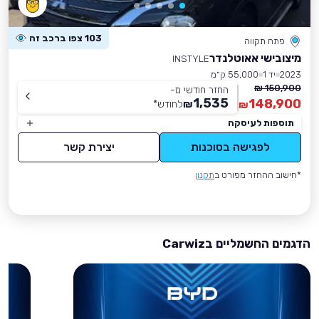
103 צפו ברכב זה
פתח תקווה
מיצובישי אאוטלנדר
INSTYLE
2023
יד 1
55,000 ק״מ
150,900 ₪
החזר חודשי מ-
1,535
148,900
₪
לחודש
*
₪
תוספות לעיסקה
לפגישה בסוכנות
יצירת קשר
*חישוב ההחזר מפורט ב
תקנון
הדגמים החשמליים בCarwiz