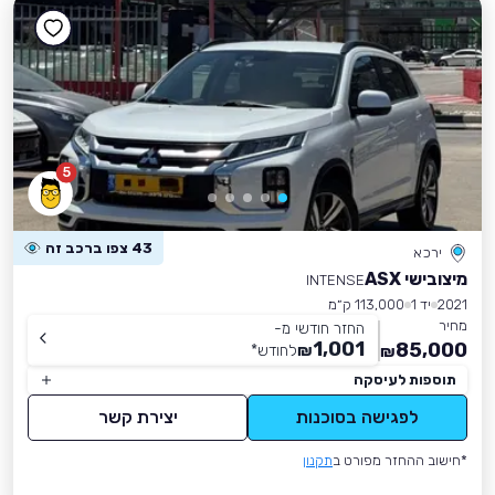
5
43 צפו ברכב זה
ירכא
מיצובישי ASX
INTENSE
2021
יד 1
113,000 ק״מ
מחיר
החזר חודשי מ-
1,001
85,000
₪
לחודש
*
₪
תוספות לעיסקה
לפגישה בסוכנות
יצירת קשר
*חישוב ההחזר מפורט ב
תקנון