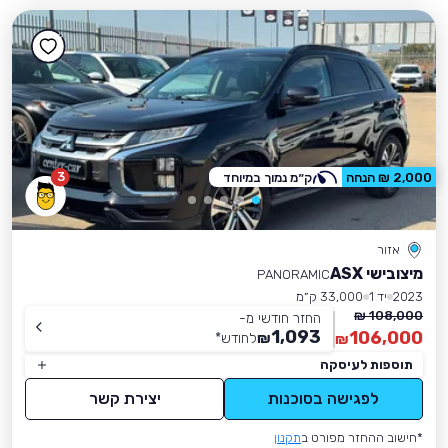
3
2,000 ₪ הנחה
ק״מ נמוך במיוחד
אזור
מיצובישי ASX
PANORAMIC
2023
יד 1
33,000 ק״מ
108,000 ₪
החזר חודשי מ-
1,093
106,000
₪
לחודש
*
₪
תוספות לעיסקה
לפגישה בסוכנות
יצירת קשר
*חישוב ההחזר מפורט ב
תקנון