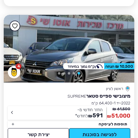
4
10,500 ₪ הנחה
ק״מ נמוך במיוחד
ראשון לציון
מיצובישי ספייס סטאר
SUPREME
2022
יד 1
64,400 ק״מ
61,500 ₪
החזר חודשי מ-
591
51,000
₪
לחודש
*
₪
תוספות לעיסקה
לפגישה בסוכנות
יצירת קשר