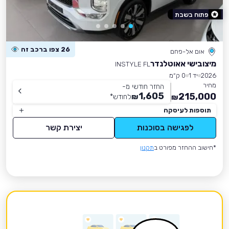
פתוח בשבת
26 צפו ברכב זה
אום אל-פחם
מיצובישי אאוטלנדר
INSTYLE FL
2026
יד 1
0 ק״מ
מחיר
החזר חודשי מ-
1,605
215,000
₪
לחודש
*
₪
תוספות לעיסקה
לפגישה בסוכנות
יצירת קשר
*חישוב ההחזר מפורט ב
תקנון