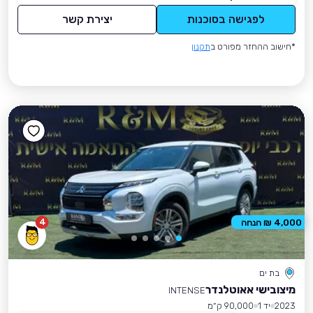
לפגישה בסוכנות
יצירת קשר
*חישוב ההחזר מפורט ב
תקנון
4
4,000 ₪ הנחה
בת ים
מיצובישי אאוטלנדר
INTENSE
2023
יד 1
90,000 ק״מ