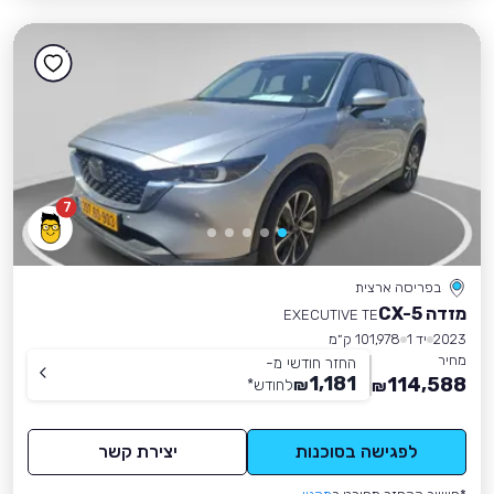
7
בפריסה ארצית
מזדה CX-5
EXECUTIVE TE
2023
יד 1
101,978 ק״מ
מחיר
החזר חודשי מ-
1,181
114,588
₪
לחודש
*
₪
לפגישה בסוכנות
יצירת קשר