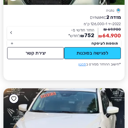
נתניה
מזדה 2
DYNAMIC
2022
יד 1
126,000 ק״מ
69,900 ₪
החזר חודשי מ-
752
64,900
₪
לחודש
*
₪
תוספות לעיסקה
לפגישה בסוכנות
יצירת קשר
*חישוב ההחזר מפורט ב
תקנון