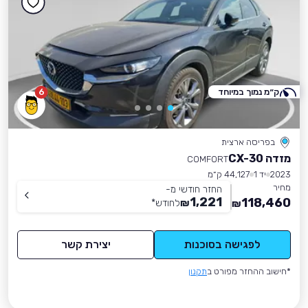
ק״מ נמוך במיוחד
6
בפריסה ארצית
מזדה CX-30
COMFORT
2023
יד 1
44,127 ק״מ
מחיר
החזר חודשי מ-
1,221
118,460
₪
לחודש
*
₪
לפגישה בסוכנות
יצירת קשר
*חישוב ההחזר מפורט ב
תקנון