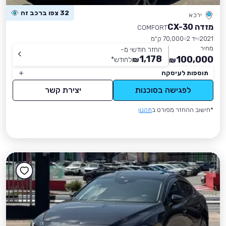
32 צפו ברכב זה
ירכא
מזדה CX-30
COMFORT
2021
יד 2
70,000 ק״מ
מחיר
החזר חודשי מ-
1,178
100,000
₪
לחודש
*
₪
תוספות לעיסקה
לפגישה בסוכנות
יצירת קשר
*חישוב ההחזר מפורט ב
תקנון