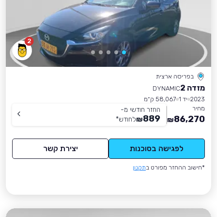
2
בפריסה ארצית
מזדה 2
DYNAMIC
2023
יד 1
58,067 ק״מ
מחיר
החזר חודשי מ-
889
86,270
₪
לחודש
*
₪
לפגישה בסוכנות
יצירת קשר
*חישוב ההחזר מפורט ב
תקנון