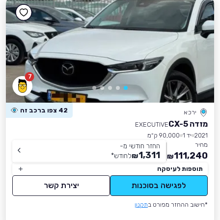
7
42 צפו ברכב זה
ירכא
מזדה CX-5
EXECUTIVE
2021
יד 1
90,000 ק״מ
מחיר
החזר חודשי מ-
1,311
111,240
₪
לחודש
*
₪
תוספות לעיסקה
לפגישה בסוכנות
יצירת קשר
*חישוב ההחזר מפורט ב
תקנון