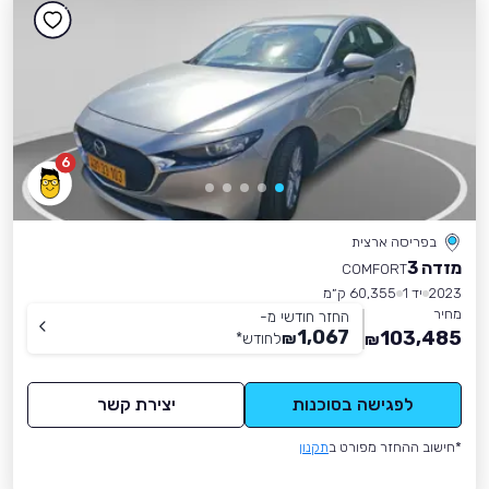
6
בפריסה ארצית
מזדה 3
COMFORT
2023
יד 1
60,355 ק״מ
מחיר
החזר חודשי מ-
1,067
103,485
₪
לחודש
*
₪
לפגישה בסוכנות
יצירת קשר
*חישוב ההחזר מפורט ב
תקנון