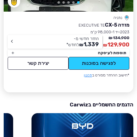
נתניה
מזדה CX-5
EXECUTIVE TE
2023
יד 1
98,000 ק״מ
134,900 ₪
החזר חודשי מ-
1,339
129,900
₪
לחודש
*
₪
תוספות לעיסקה
לפגישה בסוכנות
יצירת קשר
*חישוב ההחזר מפורט ב
תקנון
הדגמים החשמליים בCarwiz