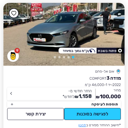
9
פתוח בשבת
ק״מ נמוך במיוחד
אום אל-פחם
מזדה 3
COMFORT
2022
יד 1
46,000 ק״מ
מחיר
החזר חודשי מ-
1,158
100,000
₪
לחודש
*
₪
תוספות לעיסקה
לפגישה בסוכנות
יצירת קשר
*חישוב ההחזר מפורט ב
תקנון