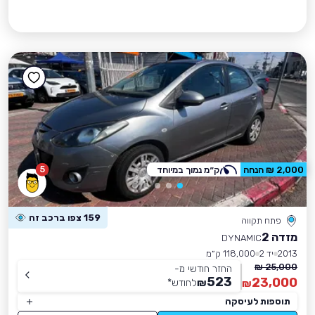
5
2,000 ₪ הנחה
ק״מ נמוך במיוחד
159 צפו ברכב זה
פתח תקווה
מזדה 2
DYNAMIC
2013
יד 2
118,000 ק״מ
25,000 ₪
החזר חודשי מ-
523
23,000
₪
לחודש
*
₪
תוספות לעיסקה