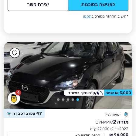
לפגישה בסוכנות
יצירת קשר
*חישוב ההחזר מפורט ב
תקנון
4
3,000 ₪ הנחה
ק״מ נמוך במיוחד
47 צפו ברכב זה
ראשון לציון
מזדה 2
DYNAMIC
2023
יד 2
27,000 ק״מ
96,000 ₪
החזר חודשי מ-