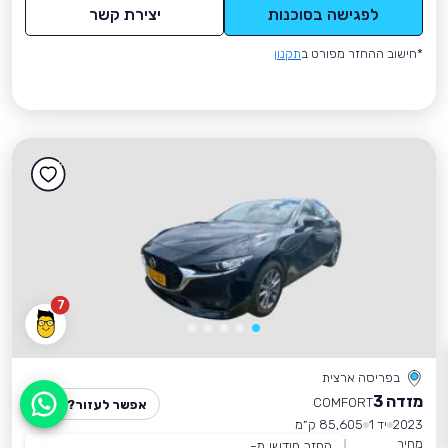
לפגישה בסוכנות
יצירת קשר
*חישוב ההחזר מפורט ב
תקנון
7
בפריסה ארצית
מזדה 3
COMFORT
אפשר לעזור?
2023
יד 1
85,605 ק״מ
מחיר
החזר חודשי מ-