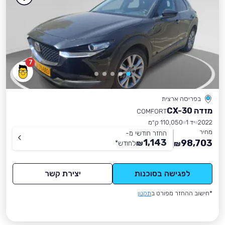
7
בפריסה ארצית
מזדה CX-30
COMFORT
2022
יד 1
110,050 ק״מ
מחיר
החזר חודשי מ-
1,143
98,703
₪
לחודש
*
₪
לפגישה בסוכנות
יצירת קשר
*חישוב ההחזר מפורט ב
תקנון