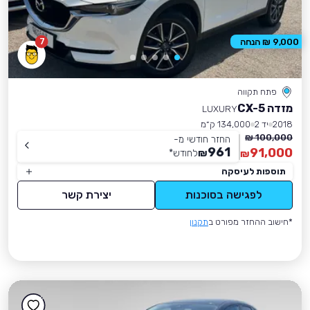
7
9,000 ₪ הנחה
פתח תקווה
מזדה CX-5
LUXURY
2018
יד 2
134,000 ק״מ
100,000 ₪
החזר חודשי מ-
961
91,000
₪
לחודש
*
₪
תוספות לעיסקה
לפגישה בסוכנות
יצירת קשר
*חישוב ההחזר מפורט ב
תקנון