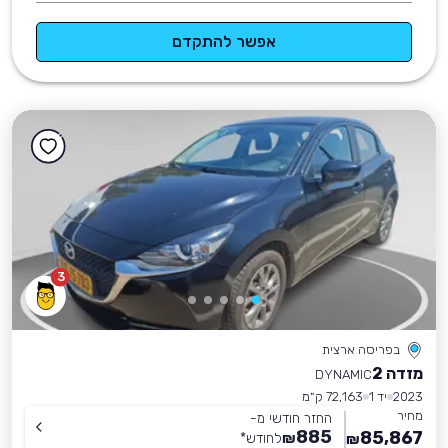
אפשר להתקדם
3
בפריסה ארצית
מזדה 2
DYNAMIC
2023
יד 1
72,163 ק״מ
מחיר
החזר חודשי מ-
885
85,867
₪
לחודש
*
₪