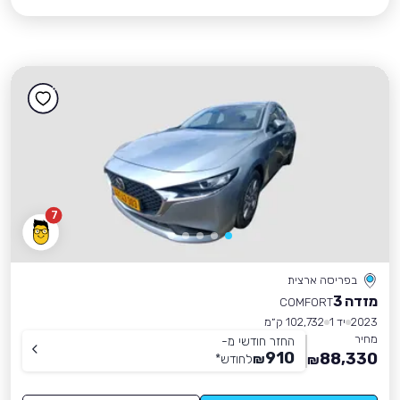
7
בפריסה ארצית
מזדה 3
COMFORT
2023
יד 1
102,732 ק״מ
מחיר
החזר חודשי מ-
910
88,330
₪
לחודש
*
₪