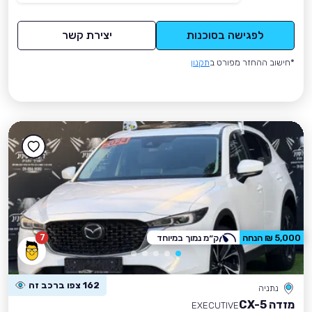
לפגישה בסוכנות
יצירת קשר
*חישוב ההחזר מפורט ב
תקנון
7
5,000 ₪ הנחה
ק״מ נמוך במיוחד
162 צפו ברכב זה
נתניה
מזדה CX-5
EXECUTIVE