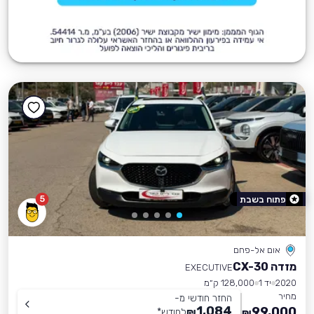
5
פתוח בשבת
אום אל-פחם
מזדה CX-30
EXECUTIVE
2020
יד 1
128,000 ק״מ
מחיר
החזר חודשי מ-
1,084
99,000
₪
לחודש
*
₪