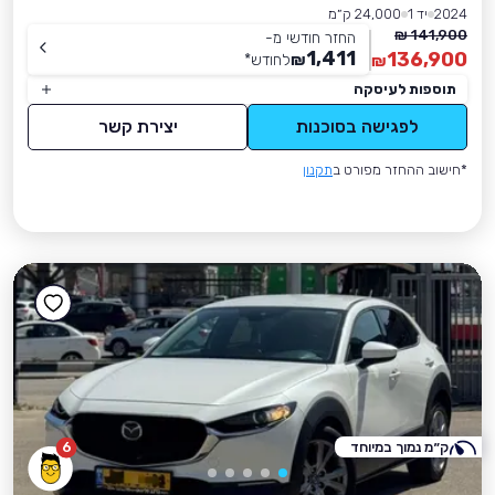
2024
יד 1
24,000 ק״מ
141,900 ₪
החזר חודשי מ-
1,411
136,900
₪
לחודש
*
₪
תוספות לעיסקה
לפגישה בסוכנות
יצירת קשר
*חישוב ההחזר מפורט ב
תקנון
ק״מ נמוך במיוחד
6