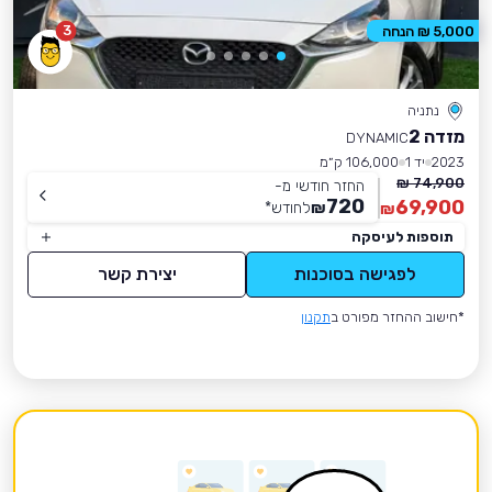
3
5,000 ₪ הנחה
נתניה
מזדה 2
DYNAMIC
2023
יד 1
106,000 ק״מ
74,900 ₪
החזר חודשי מ-
720
69,900
₪
לחודש
*
₪
תוספות לעיסקה
לפגישה בסוכנות
יצירת קשר
*חישוב ההחזר מפורט ב
תקנון