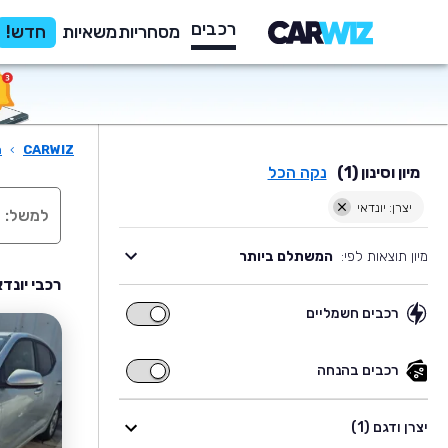
רכבים
מסחריות
משאיות
חדש!
CARWIZ
›
ר
מיון וסינון (1)
נקה הכל
יצרן: יונדאי
מיון תוצאות לפי:
המשתלם ביותר
רכבי יונד
רכבים חשמליים
רכבים
חשמליים
רכבים בהנחה
רכבים
בהנחה
יצרן ודגם (1)