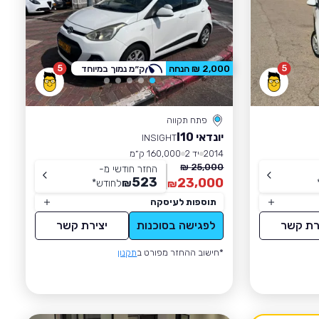
5
5
2,000 ₪ הנחה
ק״מ נמוך במיוחד
פתח תקווה
יונדאי I10
INSIGHT
2014
יד 2
160,000 ק״מ
25,000 ₪
החזר חודשי מ-
523
23,000
₪
לחודש
*
₪
תוספות לעיסקה
רת קשר
לפגישה בסוכנות
יצירת קשר
*חישוב ההחזר מפורט ב
תקנון