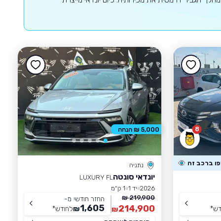
8
5,000 ₪ הנחה
נתניה
יונדאי סונטה
LUXURY FL
2026
יד 1
1 ק״מ
219,900 ₪
החזר חודשי מ-
1,605
214,900
דש
*
₪
לחודש
*
₪