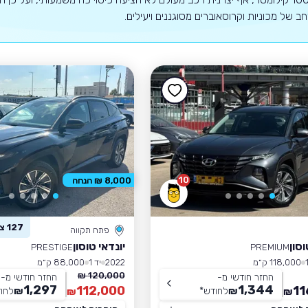
רחב של מכוניות וקרוסאוברים מסוגננים ויעילים.
10
8,000 ₪ הנחה
127 צפו ברכב זה
פתח תקווה
וסון
יונדאי טוסון
PRESTIGE
PREMIUM
118,000 ק״מ
2022
יד 1
88,000 ק״מ
120,000 ₪
החזר חודשי מ-
החזר חודשי מ-
1,297
1,344
112,000
11
₪
לחודש
*
₪
לחו
₪
₪