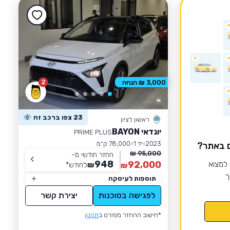
2
3,000 ₪ הנחה
23 צפו ברכב זה
ראשון לציון
יונדאי BAYON
PRIME PLUS
2023
יד 1
78,000 ק״מ
ם באתר?
95,000 ₪
החזר חודשי מ-
948
 למצוא
92,000
₪
לחודש
*
₪
ך
תוספות לעיסקה
לפגישה בסוכנות
יצירת קשר
*חישוב ההחזר מפורט ב
תקנון