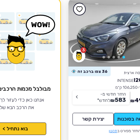
3
36 צפו ברכב זה
סה ארצית
INTENSE
106,250 ק״מ
מבולבל מכמות הרכבי
החזר חודשי מ-
583
4
אנחנו כאן כדי לעזור לך
₪
לחודש
*
₪
את הרכב הבא של
ה בסוכנות
יצירת קשר
בוא נתחיל >
חזר מפורט ב
תקנון