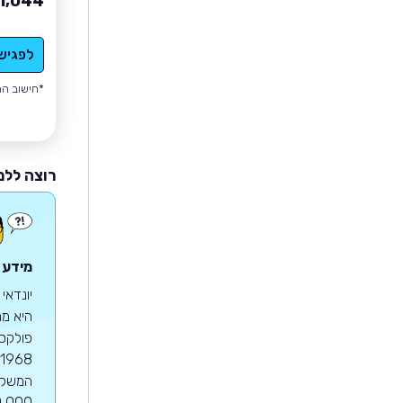
1,044
לפגיש
*חישוב הה
רוצה ללמ
מידע ע
יונדאי
היא מח