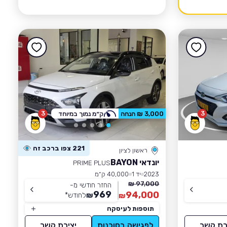
3
3
3,000 ₪ הנחה
ק״מ נמוך במיוחד
221 צפו ברכב זה
ראשון לציון
יונדאי BAYON
PRIME PLUS
2023
יד 1
40,000 ק״מ
97,000 ₪
החזר חודשי מ-
969
94,000
₪
לחודש
*
₪
תוספות לעיסקה
רת קשר
לפגישה בסוכנות
יצירת קשר