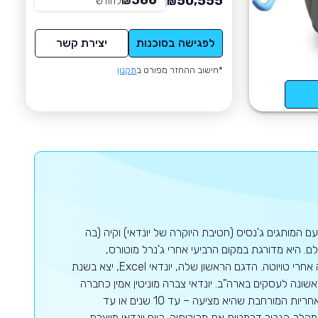
586
50,555
₪
לחודש
*
₪
לפגישה בסוכנות
יצירת קשר
*חישוב ההחזר מפורט ב
תקנון
ם המותגים ג'נסיס (חטיבת היוקרה של יונדאי) וקיה (בה
 היא מדורגת במקום הרביעי אחרי ג'נרל מוטורס,
פולקסווגן וטויוטה בעולם כולו כאשר באסיה יונדאי היא יצרנית הרכב השנייה בגודלה אחרי טויוטה. הדגם הראשון שלה, יונדאי Excel, יצא בשנת
 הנמכר ביותר (עם 126,000 יחידות) בשנה הראשונה לעסקים בארה"ב. יונדאי צברה מוניטין אמין כחברה
המשקיעה רבות בתכנון, באיכות, בייצור ובמחקרים ארוכי טווח. היא גם ידועה בשל האחריות המורחבת שהיא מציעה – עד 10 שנים או עד
ן המהלך הגביר דרמטית את מכירותיה. כיום יונדאי מייצרת