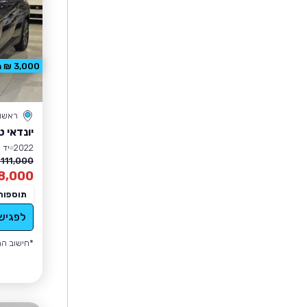
3,000 ₪ הנחה
ראשון 
יונדאי ט
2022
יד 1
111,000 ₪
8,000
תוספות
לפגיש
*חישוב הה