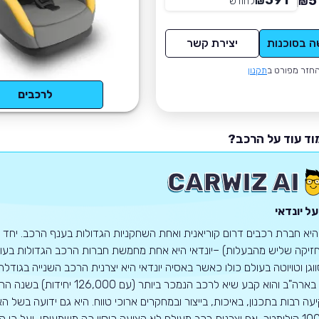
591
5
₪
לחודש
*
₪
ה בסוכנות
יצירת קשר
חזר מפורט ב
תקנון
לרכבים
וד עוד על הרכב?
ל יונדאי
 היא חברת רכבים דרום קוריאנית ואחת השחקניות הגדולות בענף הרכב. יחד ע
זיקה שליש מהבעלות) –יונדאי היא אחת מחמשת חברות הרכב הגדולות בעולם.
1968 בארה"ב והוא קבע שיא לרכב
100,000 קילומטר, אף יצרנית רכב מעולם לא הציעה כיסוי כה משמעותי, ועל כ