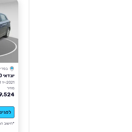
בפרי
יונדאי I20
2021
יד 1
מחיר
9,524
לפגיש
*חישוב הה