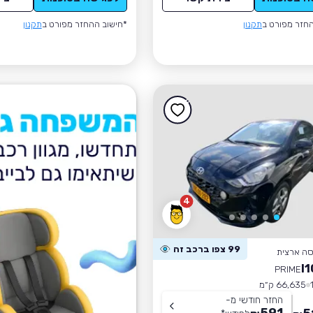
חזר מפורט ב
תקנון
*חישוב ההחזר מפורט ב
תקנון
4
99 צפו ברכב זה
סה ארצית
PRIME
66,635 ק״מ
החזר חודשי מ-