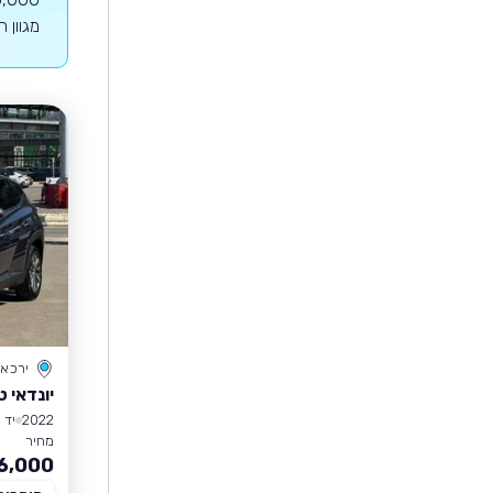
מגוון 
ירכא
יונדאי ט
2022
יד 1
מחיר
6,000