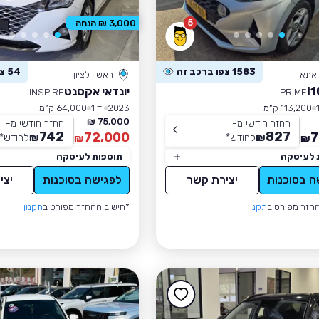
5
3,000 ₪ הנחה
1583 צפו ברכב זה
54 צפו ברכב זה
 אתא
ראשון לציון
יונדאי אקסנט
INSPIRE
PRIME
113,200 ק״מ
2023
יד 1
64,000 ק״מ
75,000 ₪
החזר חודשי מ-
החזר חודשי מ-
742
827
72,000
7
₪
לחודש
*
₪
לחודש
*
₪
₪
 לעיסקה
תוספות לעיסקה
ה בסוכנות
יצירת קשר
לפגישה בסוכנות
יצי
חזר מפורט ב
תקנון
*חישוב ההחזר מפורט ב
תקנון