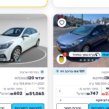
7
ק״מ נמוך במיוחד
121 צפו ברכב זה
קווה
בפריסה ארצית
יונדאי I20
INTENSE
INSPIRE
165,000 ק״מ
2021
יד 1
104,816 ק״מ
מחיר
החזר חודשי מ-
החזר חודשי מ-
602
747
51,065
2
₪
לחודש
*
₪
לחודש
*
₪
₪
 לעיסקה
ה בסוכנות
יצירת קשר
לפגישה בסוכנות
יצי