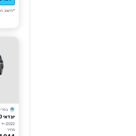
*חישוב הה
בפרי
יונדאי I10
2022
יד 1
מחיר