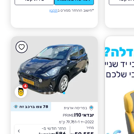
*חישוב ההחזר מפורט ב
תקנון
4
78 צפו ברכב זה
בפריסה ארצית
יונדאי I10
PRIME
2022
יד 1
79,781 ק״מ
מחיר
החזר חודשי מ-