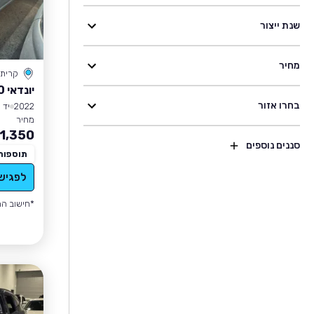
שנת ייצור
מחיר
קרית
יונדאי I10
בחרו אזור
2022
יד 1
מחיר
1,350
סננים נוספים
תוספות
לפגיש
*חישוב הה