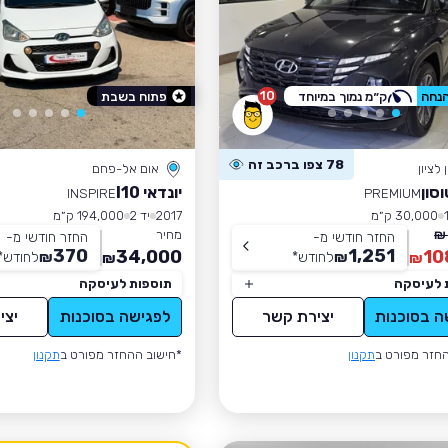
10
ק״מ נמוך במיוחד
פתוח בשבת
78 צפו ברכב זה
לציון
אום אל-פחם
וסון
יונדאי I10
INSPIRE
PREMIUM
30,000 ק״מ
2017
יד 2
194,000 ק״מ
מחיר
החזר חודשי מ-
החזר חודשי מ-
370
1,251
34,000
10
₪
לחודש
*
₪
לחודש
*
₪
₪
 לעיסקה
תוספות לעיסקה
ה בסוכנות
יצירת קשר
לפגישה בסוכנות
יצי
חזר מפורט ב
תקנון
*חישוב ההחזר מפורט ב
תקנון