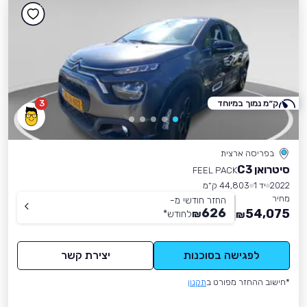
ק״מ נמוך במיוחד
3
בפריסה ארצית
סיטרואן C3
FEEL PACK
2022
יד 1
44,803 ק״מ
מחיר
החזר חודשי מ-
626
54,075
₪
לחודש
*
₪
לפגישה בסוכנות
יצירת קשר
*חישוב ההחזר מפורט ב
תקנון