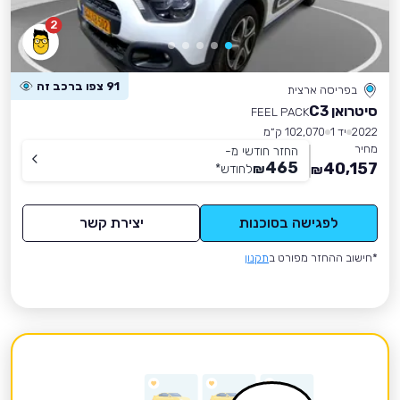
2
91 צפו ברכב זה
בפריסה ארצית
סיטרואן C3
FEEL PACK
2022
יד 1
102,070 ק״מ
מחיר
החזר חודשי מ-
465
40,157
₪
לחודש
*
₪
לפגישה בסוכנות
יצירת קשר
*חישוב ההחזר מפורט ב
תקנון