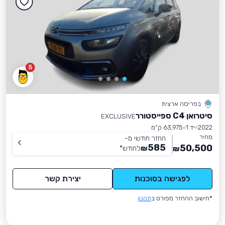
5
בפריסה ארצית
סיטרואן C4 ספייסטורר
EXCLUSIVE
2022
יד 1
63,975 ק״מ
מחיר
החזר חודשי מ-
585
50,500
₪
לחודש
*
₪
לפגישה בסוכנות
יצירת קשר
*חישוב ההחזר מפורט ב
תקנון