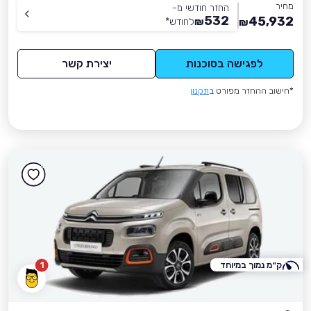
מחיר
החזר חודשי מ-
532
45,932
₪
לחודש
*
₪
לפגישה בסוכנות
יצירת קשר
*חישוב ההחזר מפורט ב
תקנון
ק״מ נמוך במיוחד
1