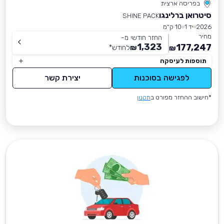
בפריסה ארצית
סיטרואן ברלינגו
SHINE PACK
2026
יד 1
10 ק״מ
מחיר
החזר חודשי מ-
1,323
177,247
₪
לחודש
*
₪
תוספות לעיסקה
לפגישה בסוכנות
יצירת קשר
*חישוב ההחזר מפורט ב
תקנון