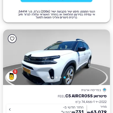
5
בפריסה ארצית
סיטרואן C5 AIRCROSS
FEEL
2022
יד 1
74,466 ק״מ
מחיר
החזר חודשי מ-
731
63,079
₪
לחודש
*
₪