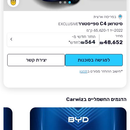
בפריסה ארצית
סיטרואן C4 ספייסטורר
EXCLUSIVE
2022
יד 1
65,620 ק״מ
מחיר
החזר חודשי מ-
564
48,652
₪
לחודש
*
₪
לפגישה בסוכנות
יצירת קשר
*חישוב ההחזר מפורט ב
תקנון
הדגמים החשמליים בCarwiz