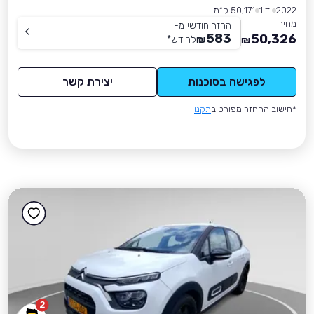
2022
יד 1
50,171 ק״מ
מחיר
החזר חודשי מ-
583
50,326
₪
לחודש
*
₪
לפגישה בסוכנות
יצירת קשר
*חישוב ההחזר מפורט ב
תקנון
2