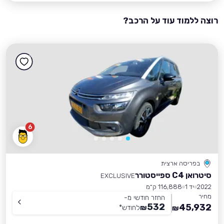
רוצה ללמוד עוד על הרכב?
6
בפריסה ארצית
סיטרואן C4 ספייסטורר
EXCLUSIVE
2022
יד 1
116,888 ק״מ
מחיר
החזר חודשי מ-
532
45,932
₪
לחודש
*
₪