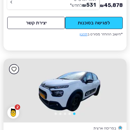
531
45,878
₪
לחודש
*
₪
לפגישה בסוכנות
יצירת קשר
*חישוב ההחזר מפורט ב
תקנון
2
בפריסה ארצית