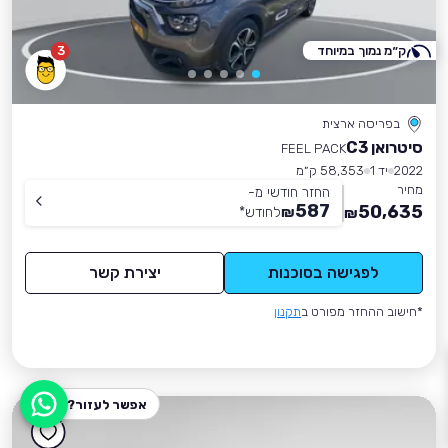
ק״מ נמוך במיוחד
3
בפריסה ארצית
סיטרואן C3
FEEL PACK
2022
יד 1
58,353 ק״מ
מחיר
החזר חודשי מ-
587
50,635
₪
לחודש
*
₪
לפגישה בסוכנות
יצירת קשר
*חישוב ההחזר מפורט ב
תקנון
אפשר לעזור?