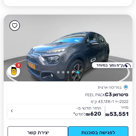
ק״מ נמוך במיוחד
3
בפריסה ארצית
סיטרואן C3
FEEL PACK
2022
יד 1
43,138 ק״מ
מחיר
החזר חודשי מ-
620
53,551
₪
לחודש
*
₪
לפגישה בסוכנות
יצירת קשר