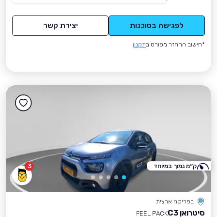
לפגישה בסוכנות
יצירת קשר
*חישוב ההחזר מפורט ב
תקנון
ק״מ נמוך במיוחד
3
בפריסה ארצית
סיטרואן C3
FEEL PACK