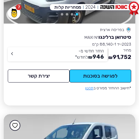
2024
מסחריות קלות
7
בפריסה ארצית
סיטרואן ברלינגו
MAXI N1
2023
יד 1
88,140 ק״מ
מחיר
החזר חודשי מ-
946
91,752
₪
לחודש
*
₪
לפגישה בסוכנות
יצירת קשר
*חישוב ההחזר מפורט ב
תקנון