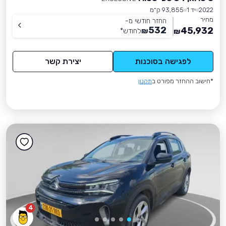
2022
יד 1
93,855 ק״מ
מחיר
החזר חודשי מ-
532
45,932
₪
לחודש
*
₪
לפגישה בסוכנות
יצירת קשר
*חישוב ההחזר מפורט ב
תקנון
4