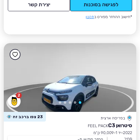
לפגישה בסוכנות
יצירת קשר
*חישוב ההחזר מפורט ב
תקנון
2
23 צפו ברכב זה
בפריסה ארצית
סיטרואן C3
FEEL PACK
2022
יד 1
90,009 ק״מ
מחיר
החזר חודשי מ-