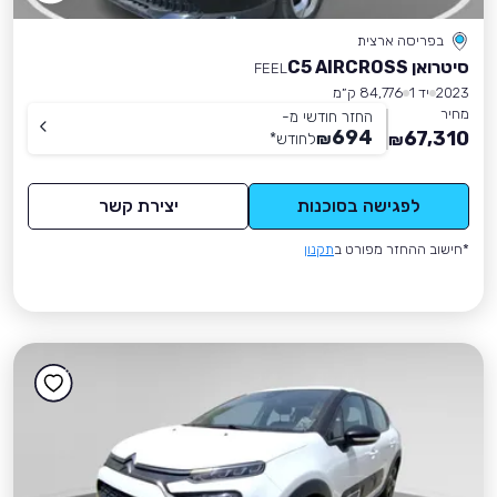
בפריסה ארצית
סיטרואן C5 AIRCROSS
FEEL
2023
יד 1
84,776 ק״מ
מחיר
החזר חודשי מ-
694
67,310
₪
לחודש
*
₪
לפגישה בסוכנות
יצירת קשר
*חישוב ההחזר מפורט ב
תקנון