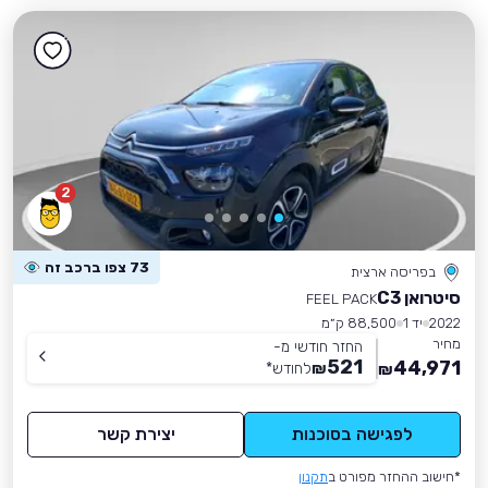
2
73 צפו ברכב זה
בפריסה ארצית
סיטרואן C3
FEEL PACK
2022
יד 1
88,500 ק״מ
מחיר
החזר חודשי מ-
521
44,971
₪
לחודש
*
₪
לפגישה בסוכנות
יצירת קשר
*חישוב ההחזר מפורט ב
תקנון