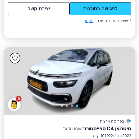
לפגישה בסוכנות
יצירת קשר
*חישוב ההחזר מפורט ב
תקנון
5
בפריסה ארצית
סיטרואן C4 ספייסטורר
EXCLUSIVE
2022
יד 1
101,992 ק״מ