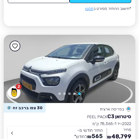
*חישוב ההחזר מפורט ב
תקנון
2
30 צפו ברכב זה
בפריסה ארצית
סיטרואן C3
FEEL PACK
2022
יד 1
78,365 ק״מ
מחיר
החזר חודשי מ-
565
48,799
₪
לחודש
*
₪