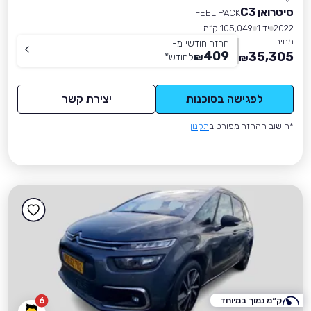
סיטרואן C3
FEEL PACK
2022
יד 1
105,049 ק״מ
מחיר
החזר חודשי מ-
409
35,305
₪
לחודש
*
₪
לפגישה בסוכנות
יצירת קשר
*חישוב ההחזר מפורט ב
תקנון
ק״מ נמוך במיוחד
6