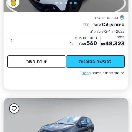
בפריסה ארצית
סיטרואן C3
FEEL PACK
2022
יד 1
75,972 ק״מ
מחיר
החזר חודשי מ-
560
48,323
₪
לחודש
*
₪
לפגישה בסוכנות
יצירת קשר
*חישוב ההחזר מפורט ב
תקנון