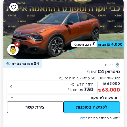
4
4,000 ₪ הנחה
רכב חשמלי
34 צפו ברכב זה
בת ים
סיטרואן C4
SHINE
2022
יד 1
58,000 ק״מ
351 טווח נסיעה
67,000 ₪
החזר חודשי מ-
730
63,000
₪
לחודש
*
₪
תוספות לעיסקה
לפגישה בסוכנות
יצירת קשר
*חישוב ההחזר מפורט ב
תקנון