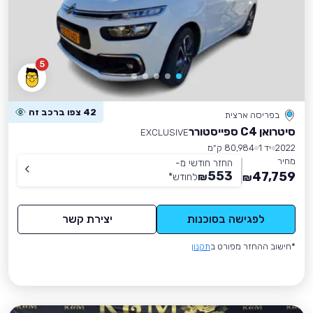
5
42 צפו ברכב זה
בפריסה ארצית
סיטרואן C4 ספייסטורר
EXCLUSIVE
2022
יד 1
80,984 ק״מ
מחיר
החזר חודשי מ-
553
47,759
₪
לחודש
*
₪
לפגישה בסוכנות
יצירת קשר
*חישוב ההחזר מפורט ב
תקנון