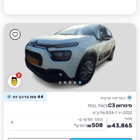
2
44 צפו ברכב זה
בפריסה ארצית
סיטרואן C3
FEEL PACK
2022
יד 1
96,834 ק״מ
מחיר
החזר חודשי מ-
508
43,865
₪
לחודש
*
₪