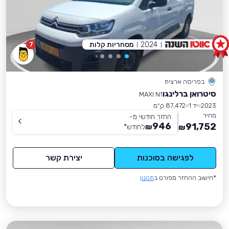
2024
מסחריות קלות
7
בפריסה ארצית
סיטרואן ברלינגו
MAXI N1
2023
יד 1
87,472 ק״מ
מחיר
החזר חודשי מ-
946
91,752
₪
לחודש
*
₪
לפגישה בסוכנות
יצירת קשר
*חישוב ההחזר מפורט ב
תקנון