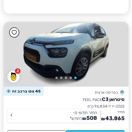
2
45 צפו ברכב זה
בפריסה ארצית
סיטרואן C3
FEEL PACK
2022
יד 1
96,834 ק״מ
מחיר
החזר חודשי מ-
508
43,865
₪
לחודש
*
₪