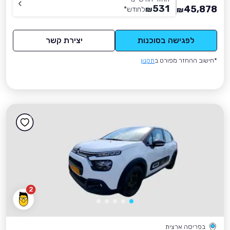
531
45,878
₪
לחודש
*
₪
לפגישה בסוכנות
יצירת קשר
*חישוב ההחזר מפורט ב
תקנון
2
בפריסה ארצית