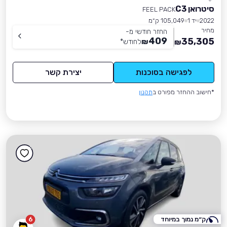
סיטרואן C3
FEEL PACK
2022
יד 1
105,049 ק״מ
מחיר
החזר חודשי מ-
409
35,305
₪
לחודש
*
₪
לפגישה בסוכנות
יצירת קשר
*חישוב ההחזר מפורט ב
תקנון
ק״מ נמוך במיוחד
6