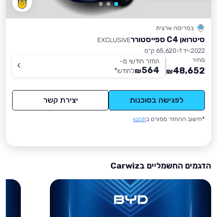
בפריסה ארצית
סיטרואן C4 ספייסטורר
EXCLUSIVE
2022
יד 1
65,620 ק״מ
מחיר
החזר חודשי מ-
564
48,652
₪
לחודש
*
₪
לפגישה בסוכנות
יצירת קשר
*חישוב ההחזר מפורט ב
תקנון
הדגמים החשמליים בCarwiz