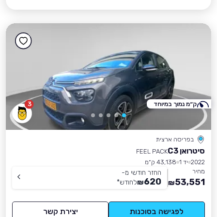
ק״מ נמוך במיוחד
3
בפריסה ארצית
סיטרואן C3
FEEL PACK
2022
יד 1
43,138 ק״מ
מחיר
החזר חודשי מ-
620
53,551
₪
לחודש
*
₪
לפגישה בסוכנות
יצירת קשר