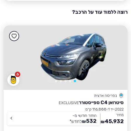
רוצה ללמוד עוד על הרכב?
6
בפריסה ארצית
סיטרואן C4 ספייסטורר
EXCLUSIVE
2022
יד 1
116,888 ק״מ
מחיר
החזר חודשי מ-
532
45,932
₪
לחודש
*
₪