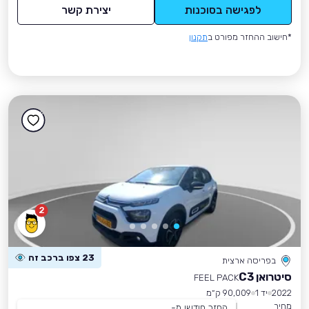
לפגישה בסוכנות
יצירת קשר
*חישוב ההחזר מפורט ב
תקנון
2
23 צפו ברכב זה
בפריסה ארצית
סיטרואן C3
FEEL PACK
2022
יד 1
90,009 ק״מ
מחיר
החזר חודשי מ-