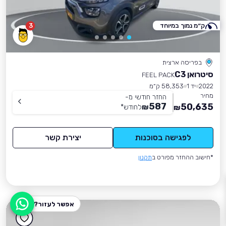
ק״מ נמוך במיוחד
3
בפריסה ארצית
סיטרואן C3
FEEL PACK
2022
יד 1
58,353 ק״מ
מחיר
החזר חודשי מ-
587
50,635
₪
לחודש
*
₪
לפגישה בסוכנות
יצירת קשר
*חישוב ההחזר מפורט ב
תקנון
אפשר לעזור?