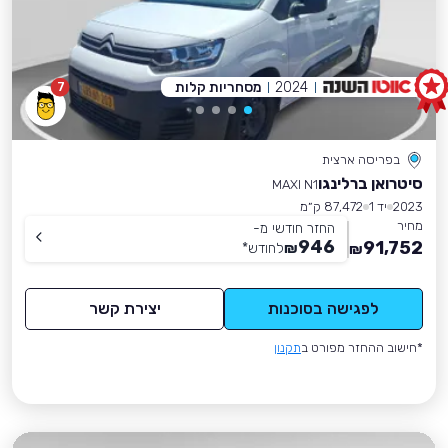
2024
מסחריות קלות
7
בפריסה ארצית
סיטרואן ברלינגו
MAXI N1
2023
יד 1
87,472 ק״מ
מחיר
החזר חודשי מ-
946
91,752
₪
לחודש
*
₪
לפגישה בסוכנות
יצירת קשר
*חישוב ההחזר מפורט ב
תקנון