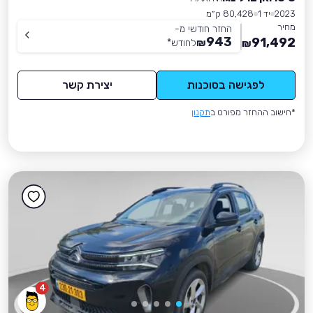
2023
יד 1
80,428 ק״מ
מחיר
החזר חודשי מ-
943
91,492
₪
לחודש
*
₪
לפגישה בסוכנות
יצירת קשר
*חישוב ההחזר מפורט ב
תקנון
4