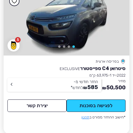
5
בפריסה ארצית
סיטרואן C4 ספייסטורר
EXCLUSIVE
2022
יד 1
63,975 ק״מ
מחיר
החזר חודשי מ-
585
50,500
₪
לחודש
*
₪
לפגישה בסוכנות
יצירת קשר
*חישוב ההחזר מפורט ב
תקנון