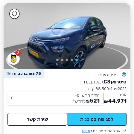
2
75 צפו ברכב זה
בפריסה ארצית
סיטרואן C3
FEEL PACK
2022
יד 1
88,500 ק״מ
מחיר
החזר חודשי מ-
521
44,971
₪
לחודש
*
₪
לפגישה בסוכנות
יצירת קשר
*חישוב ההחזר מפורט ב
תקנון