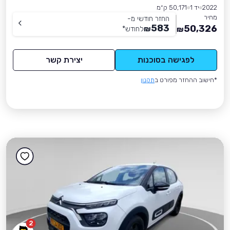
2022
יד 1
50,171 ק״מ
מחיר
החזר חודשי מ-
583
50,326
₪
לחודש
*
₪
לפגישה בסוכנות
יצירת קשר
*חישוב ההחזר מפורט ב
תקנון
2