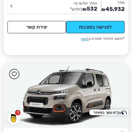
מחיר
החזר חודשי מ-
532
45,932
₪
לחודש
*
₪
לפגישה בסוכנות
יצירת קשר
*חישוב ההחזר מפורט ב
תקנון
ק״מ נמוך במיוחד
1