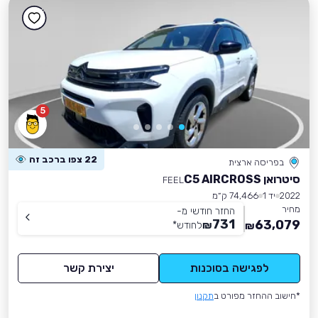
5
22 צפו ברכב זה
בפריסה ארצית
סיטרואן C5 AIRCROSS
FEEL
2022
יד 1
74,466 ק״מ
מחיר
החזר חודשי מ-
731
63,079
₪
לחודש
*
₪
לפגישה בסוכנות
יצירת קשר
*חישוב ההחזר מפורט ב
תקנון