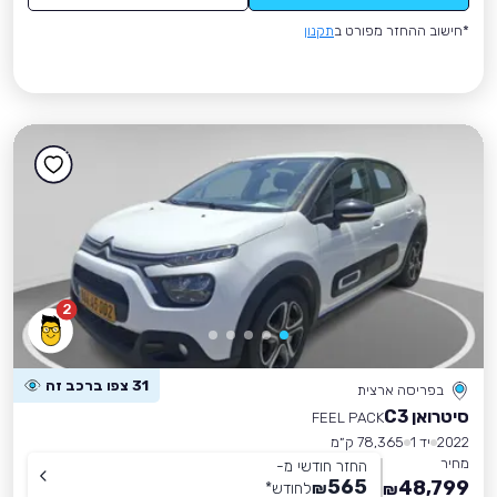
*חישוב ההחזר מפורט ב
תקנון
2
31 צפו ברכב זה
בפריסה ארצית
סיטרואן C3
FEEL PACK
2022
יד 1
78,365 ק״מ
מחיר
החזר חודשי מ-
565
48,799
₪
לחודש
*
₪