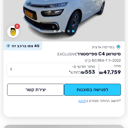
5
45 צפו ברכב זה
בפריסה ארצית
סיטרואן C4 ספייסטורר
EXCLUSIVE
2022
יד 1
80,984 ק״מ
מחיר
החזר חודשי מ-
553
47,759
₪
לחודש
*
₪
לפגישה בסוכנות
יצירת קשר
*חישוב ההחזר מפורט ב
תקנון