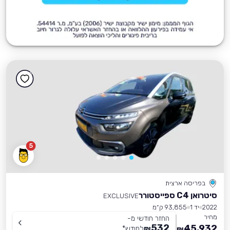
5
בפריסה ארצית
סיטרואן C4 ספייסטורר
EXCLUSIVE
2022
יד 1
93,855 ק״מ
מחיר
החזר חודשי מ-
532
45,932
₪
לחודש
*
₪