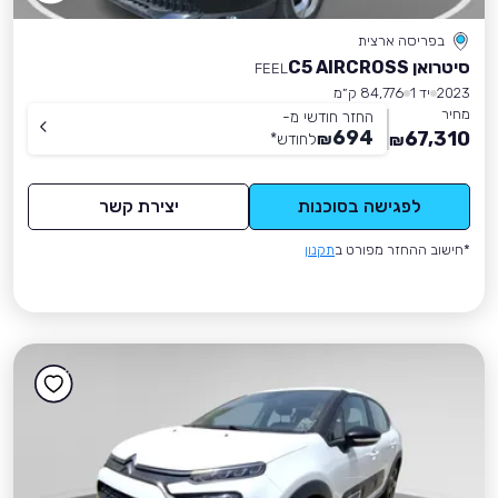
בפריסה ארצית
סיטרואן C5 AIRCROSS
FEEL
2023
יד 1
84,776 ק״מ
מחיר
החזר חודשי מ-
694
67,310
₪
לחודש
*
₪
לפגישה בסוכנות
יצירת קשר
*חישוב ההחזר מפורט ב
תקנון