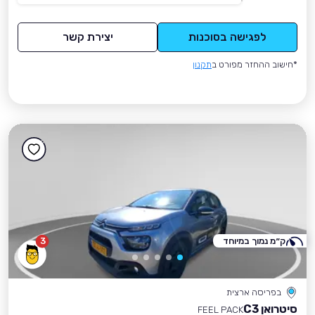
לפגישה בסוכנות
יצירת קשר
*חישוב ההחזר מפורט ב
תקנון
ק״מ נמוך במיוחד
3
בפריסה ארצית
סיטרואן C3
FEEL PACK