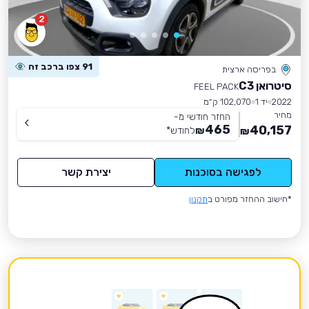
2
91 צפו ברכב זה
בפריסה ארצית
סיטרואן C3
FEEL PACK
2022
יד 1
102,070 ק״מ
מחיר
החזר חודשי מ-
465
40,157
₪
לחודש
*
₪
לפגישה בסוכנות
יצירת קשר
*חישוב ההחזר מפורט ב
תקנון