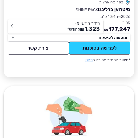
בפריסה ארצית
סיטרואן ברלינגו
SHINE PACK
2026
יד 1
10 ק״מ
מחיר
החזר חודשי מ-
1,323
177,247
₪
לחודש
*
₪
תוספות לעיסקה
לפגישה בסוכנות
יצירת קשר
*חישוב ההחזר מפורט ב
תקנון