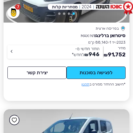
2024
מסחריות קלות
7
בפריסה ארצית
סיטרואן ברלינגו
MAXI N1
2023
יד 1
88,140 ק״מ
מחיר
החזר חודשי מ-
946
91,752
₪
לחודש
*
₪
לפגישה בסוכנות
יצירת קשר
*חישוב ההחזר מפורט ב
תקנון