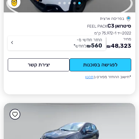
בפריסה ארצית
סיטרואן C3
FEEL PACK
2022
יד 1
75,972 ק״מ
מחיר
החזר חודשי מ-
560
48,323
₪
לחודש
*
₪
לפגישה בסוכנות
יצירת קשר
*חישוב ההחזר מפורט ב
תקנון