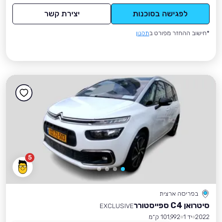
לפגישה בסוכנות
יצירת קשר
*חישוב ההחזר מפורט ב
תקנון
5
בפריסה ארצית
סיטרואן C4 ספייסטורר
EXCLUSIVE
2022
יד 1
101,992 ק״מ