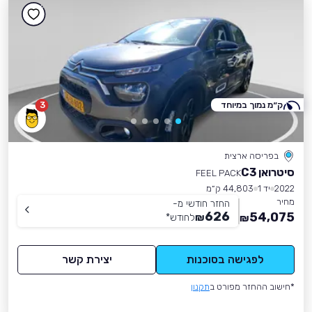
ק״מ נמוך במיוחד
3
בפריסה ארצית
סיטרואן C3
FEEL PACK
2022
יד 1
44,803 ק״מ
מחיר
החזר חודשי מ-
626
54,075
₪
לחודש
*
₪
לפגישה בסוכנות
יצירת קשר
*חישוב ההחזר מפורט ב
תקנון