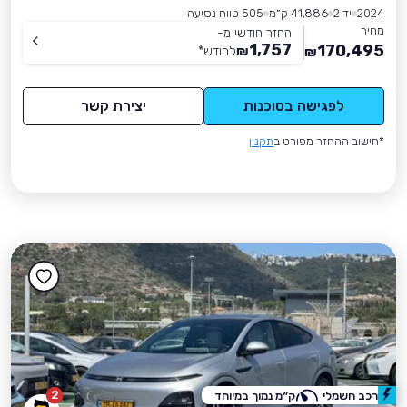
2024
יד 2
41,886 ק״מ
505 טווח נסיעה
מחיר
החזר חודשי מ-
1,757
170,495
₪
לחודש
*
₪
לפגישה בסוכנות
יצירת קשר
*חישוב ההחזר מפורט ב
תקנון
2
רכב חשמלי
ק״מ נמוך במיוחד