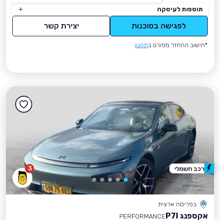
תוספות לעיסקה
לפגישה בסוכנות
יצירת קשר
*חישוב ההחזר מפורט ב
תקנון
3
רכב חשמלי
בפריסה ארצית
אקספנג P7I
PERFORMANCE