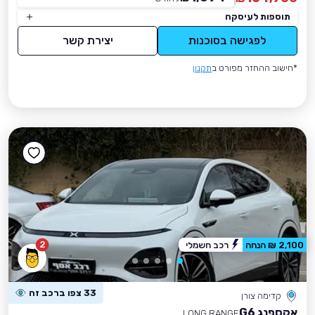
תוספות לעיסקה
לפגישה בסוכנות
יצירת קשר
*חישוב ההחזר מפורט ב
תקנון
2
2,100 ₪ הנחה
רכב חשמלי
33 צפו ברכב זה
קדימה צורן
אקספנג G6
LONG RANGE