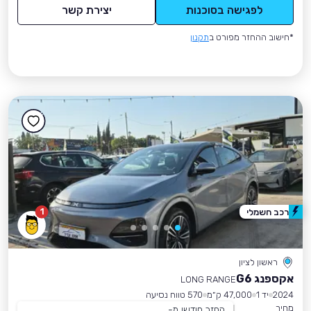
לפגישה בסוכנות
יצירת קשר
*חישוב ההחזר מפורט ב
תקנון
1
רכב חשמלי
ראשון לציון
אקספנג G6
LONG RANGE
2024
יד 1
47,000 ק״מ
570 טווח נסיעה
מחיר
החזר חודשי מ-