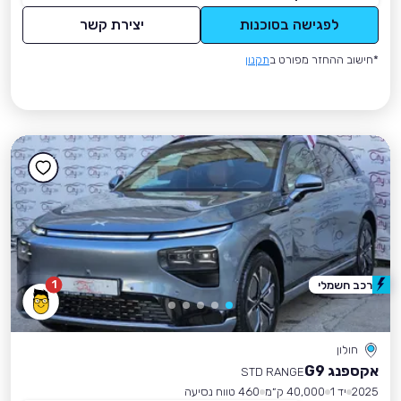
לפגישה בסוכנות
יצירת קשר
*חישוב ההחזר מפורט ב
תקנון
1
רכב חשמלי
חולון
אקספנג G9
STD RANGE
2025
יד 1
40,000 ק״מ
460 טווח נסיעה