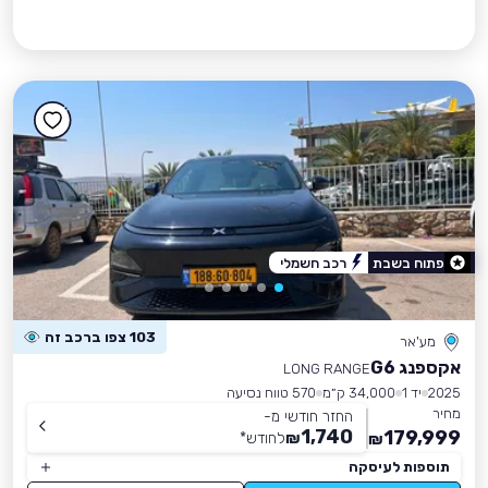
פתוח בשבת
רכב חשמלי
103 צפו ברכב זה
מע'אר
אקספנג G6
LONG RANGE
2025
יד 1
34,000 ק״מ
570 טווח נסיעה
מחיר
החזר חודשי מ-
1,740
179,999
₪
לחודש
*
₪
תוספות לעיסקה