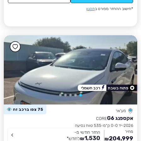
*חישוב ההחזר מפורט ב
תקנון
פתוח בשבת
רכב חשמלי
75 צפו ברכב זה
מע'אר
אקספנג G6
CORE
2026
יד 0
0 ק״מ
535 טווח נסיעה
מחיר
החזר חודשי מ-
1,530
204,999
₪
לחודש
*
₪