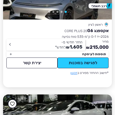
רכב חשמלי
ראשון לציון
אקספנג G6
CORE PLUS 20
2026
יד 1
0 ק״מ
535 טווח נסיעה
מחיר
החזר חודשי מ-
1,605
215,000
₪
לחודש
*
₪
תוספות לעיסקה
לפגישה בסוכנות
יצירת קשר
*חישוב ההחזר מפורט ב
תקנון