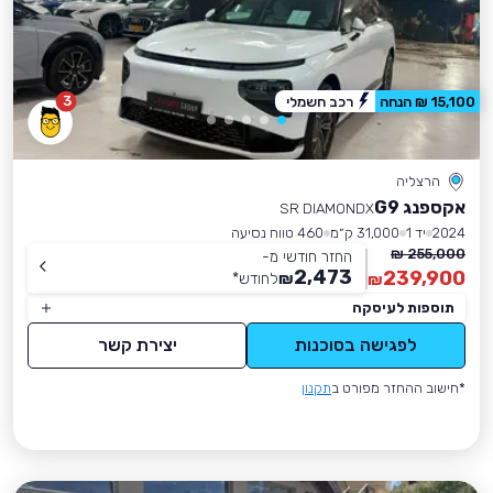
3
15,100 ₪ הנחה
רכב חשמלי
הרצליה
אקספנג G9
SR DIAMONDX
2024
יד 1
31,000 ק״מ
460 טווח נסיעה
255,000 ₪
החזר חודשי מ-
2,473
239,900
₪
לחודש
*
₪
תוספות לעיסקה
לפגישה בסוכנות
יצירת קשר
*חישוב ההחזר מפורט ב
תקנון