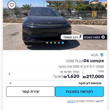
פתוח בשבת
רכב חשמלי
מע'אר
אקספנג G6
CORE PLUS
2026
יד 0
0 ק״מ
535 טווח נסיעה
מחיר
החזר חודשי מ-
1,620
217,000
₪
לחודש
*
₪
תוספות לעיסקה
לפגישה בסוכנות
יצירת קשר
*חישוב ההחזר מפורט ב
תקנון