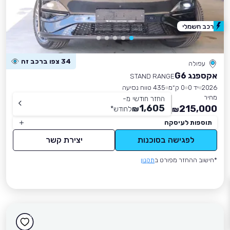
רכב חשמלי
34 צפו ברכב זה
עפולה
אקספנג G6
STAND RANGE
2026
יד 0
0 ק״מ
435 טווח נסיעה
מחיר
החזר חודשי מ-
1,605
215,000
₪
לחודש
*
₪
תוספות לעיסקה
לפגישה בסוכנות
יצירת קשר
*חישוב ההחזר מפורט ב
תקנון