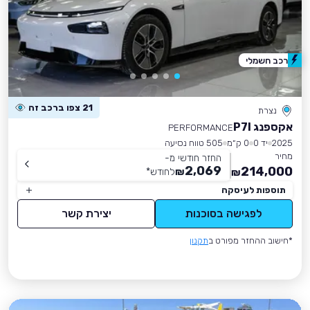
רכב חשמלי
21 צפו ברכב זה
נצרת
אקספנג P7I
PERFORMANCE
2025
יד 0
0 ק״מ
505 טווח נסיעה
מחיר
החזר חודשי מ-
2,069
214,000
₪
לחודש
*
₪
תוספות לעיסקה
לפגישה בסוכנות
יצירת קשר
*חישוב ההחזר מפורט ב
תקנון