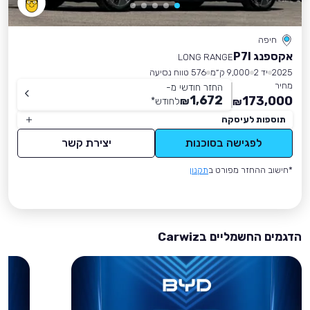
חיפה
אקספנג P7I
LONG RANGE
2025
יד 2
9,000 ק״מ
576 טווח נסיעה
מחיר
החזר חודשי מ-
1,672
173,000
₪
לחודש
*
₪
תוספות לעיסקה
לפגישה בסוכנות
יצירת קשר
*חישוב ההחזר מפורט ב
תקנון
הדגמים החשמליים בCarwiz