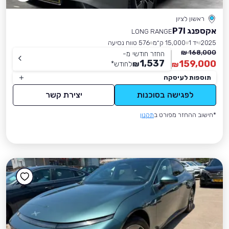
ראשון לציון
אקספנג P7I
LONG RANGE
2025
יד 1
15,000 ק״מ
576 טווח נסיעה
168,000 ₪
החזר חודשי מ-
1,537
159,000
₪
לחודש
*
₪
תוספות לעיסקה
לפגישה בסוכנות
יצירת קשר
*חישוב ההחזר מפורט ב
תקנון