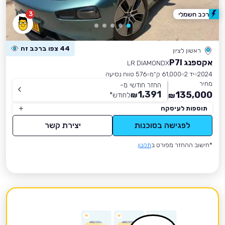
3
רכב חשמלי
44 צפו ברכב זה
ראשון לציון
אקספנג P7I
LR DIAMONDX
2024
יד 2
61,000 ק״מ
576 טווח נסיעה
מחיר
החזר חודשי מ-
1,391
135,000
₪
לחודש
*
₪
תוספות לעיסקה
לפגישה בסוכנות
יצירת קשר
*חישוב ההחזר מפורט ב
תקנון