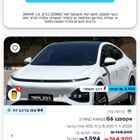
1
3,100 ₪ הנחה
רכב חשמלי
84 צפו ברכב זה
קדימה צורן
אקספנג G6
STAND RANGE
2025
יד 1
8,000 ק״מ
435 טווח נסיעה
168,000 ₪
החזר חודשי מ-
1,594
164,900
₪
לחודש
*
₪