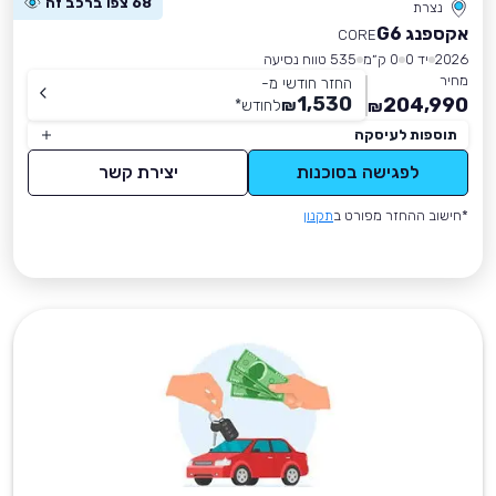
68 צפו ברכב זה
נצרת
אקספנג G6
CORE
2026
יד 0
0 ק״מ
535 טווח נסיעה
מחיר
החזר חודשי מ-
1,530
204,990
₪
לחודש
*
₪
תוספות לעיסקה
לפגישה בסוכנות
יצירת קשר
*חישוב ההחזר מפורט ב
תקנון