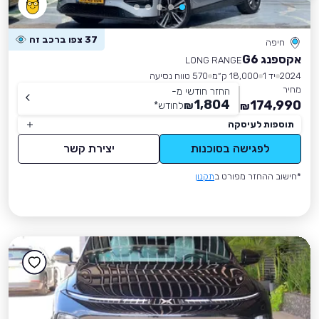
37 צפו ברכב זה
חיפה
אקספנג G6
LONG RANGE
2024
יד 1
18,000 ק״מ
570 טווח נסיעה
מחיר
החזר חודשי מ-
1,804
174,990
₪
לחודש
*
₪
תוספות לעיסקה
לפגישה בסוכנות
יצירת קשר
*חישוב ההחזר מפורט ב
תקנון