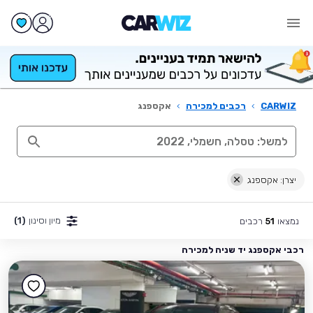
CARWIZ
›
רכבים למכירה
›
אקספנג
יצרן: אקספנג
מיון וסינון
(1)
נמצאו
רכבים
51
רכבי אקספנג יד שניה למכירה