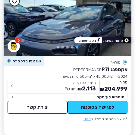
3
פתוח בשבת
רכב חשמלי
53 צפו ברכב זה
מע'אר
אקספנג P7I
PERFORMANCE
2024
יד 2
45,000 ק״מ
505 טווח נסיעה
מחיר
החזר חודשי מ-
2,113
204,999
₪
לחודש
*
₪
תוספות לעיסקה
לפגישה בסוכנות
יצירת קשר
*חישוב ההחזר מפורט ב
תקנון