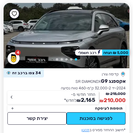
4
5,000 ₪ הנחה
רכב חשמלי
34 צפו ברכב זה
קדימה צורן
אקספנג G9
SR DIAMONDX
2024
יד 2
32,000 ק״מ
460 טווח נסיעה
215,000 ₪
החזר חודשי מ-
2,165
210,000
₪
לחודש
*
₪
תוספות לעיסקה
לפגישה בסוכנות
יצירת קשר
*חישוב ההחזר מפורט ב
תקנון