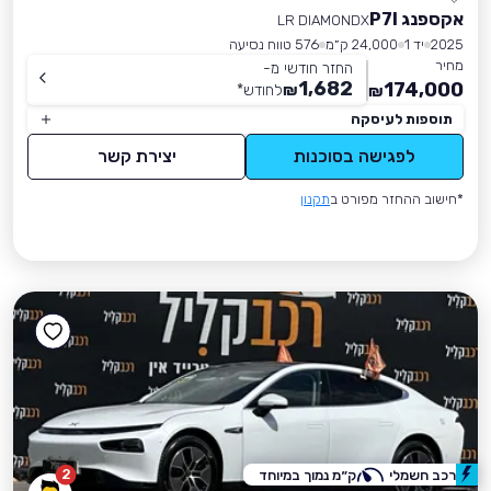
אקספנג P7I
LR DIAMONDX
2025
יד 1
24,000 ק״מ
576 טווח נסיעה
מחיר
החזר חודשי מ-
1,682
174,000
₪
לחודש
*
₪
תוספות לעיסקה
לפגישה בסוכנות
יצירת קשר
*חישוב ההחזר מפורט ב
תקנון
2
רכב חשמלי
ק״מ נמוך במיוחד