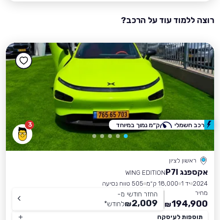
רוצה ללמוד עוד על הרכב?
3
רכב חשמלי
ק״מ נמוך במיוחד
ראשון לציון
אקספנג P7I
WING EDITION
2024
יד 1
18,000 ק״מ
505 טווח נסיעה
מחיר
החזר חודשי מ-
2,009
194,900
₪
לחודש
*
₪
תוספות לעיסקה