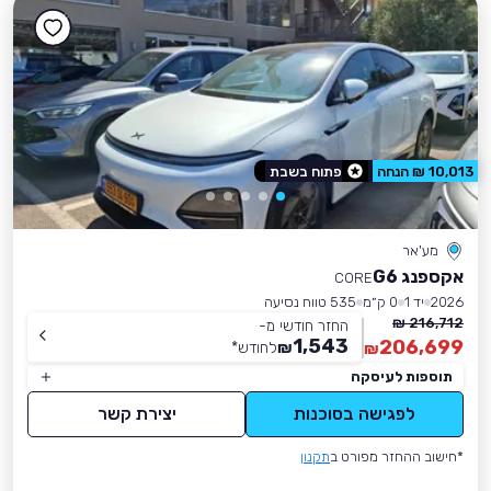
10,013 ₪ הנחה
פתוח בשבת
מע'אר
אקספנג G6
CORE
2026
יד 1
0 ק״מ
535 טווח נסיעה
216,712 ₪
החזר חודשי מ-
1,543
206,699
₪
לחודש
*
₪
תוספות לעיסקה
לפגישה בסוכנות
יצירת קשר
*חישוב ההחזר מפורט ב
תקנון