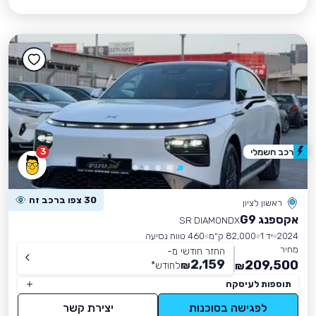
3
רכב חשמלי
30 צפו ברכב זה
ראשון לציון
אקספנג G9
SR DIAMONDX
2024
יד 1
82,000 ק״מ
460 טווח נסיעה
מחיר
החזר חודשי מ-
2,159
209,500
₪
לחודש
*
₪
תוספות לעיסקה
לפגישה בסוכנות
יצירת קשר