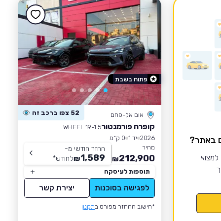
פתוח בשבת
52 צפו ברכב זה
אום אל-פחם
קופרה פורמנטור
WHEEL 19-1.5
2026
יד 1
0 ק״מ
ם באתר?
מחיר
החזר חודשי מ-
1,589
 למצוא
212,900
₪
לחודש
*
₪
ך
תוספות לעיסקה
לפגישה בסוכנות
יצירת קשר
*חישוב ההחזר מפורט ב
תקנון