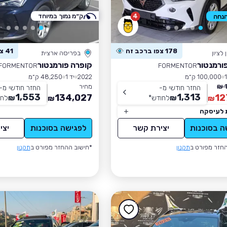
4
ק״מ נמוך במיוחד
178 צפו ברכב זה
41 צפו ברכב זה
לציון
בפריסה ארצית
ורמנטור
קופרה פורמנטור
FORMENTOR
FORMENTOR
100,000 ק״מ
2022
יד 1
48,250 ק״מ
מחיר
החזר חודשי מ-
החזר חודשי מ-
1,553
1,313
134,027
12
₪
לחודש
*
₪
לחו
₪
₪
 לעיסקה
ה בסוכנות
יצירת קשר
לפגישה בסוכנות
יצי
חזר מפורט ב
תקנון
*חישוב ההחזר מפורט ב
תקנון