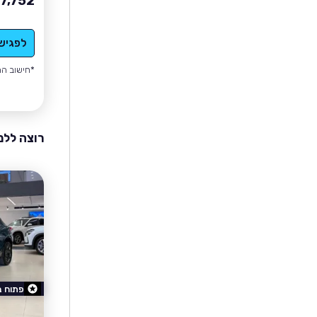
17,752
לפגיש
*חישוב הה
רוצה ללמ
פתוח 