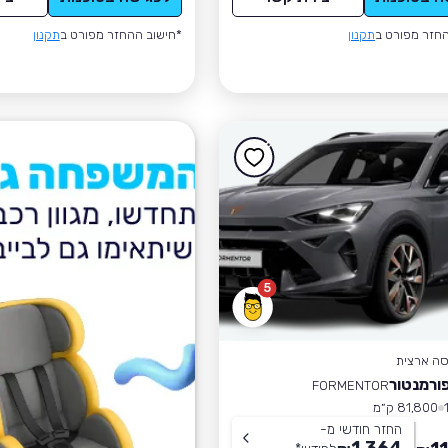
חזר מפורט ב
תקנון
*חישוב ההחזר מפורט ב
תקנון
5
סה ארצית
ורמנטור
FORMENTOR
81,800 ק״מ
החזר חודשי מ-