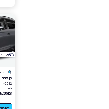
ק״מ נמ
בפרי
קופרה פ
2022
יד 1
מחיר
6,282
לפגיש