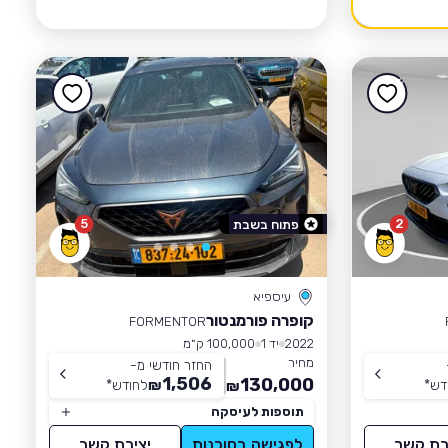
5
2
פתוח בשבת
עיספיא
קופרה פורמנטור
FORMENTOR
2022
יד 1
100,000 ק״מ
מחיר
החזר חודשי מ-
1,506
130,000
דש
*
₪
לחודש
*
₪
תוספות לעיסקה
רת קשר
לפגישה בסוכנות
יצירת קשר