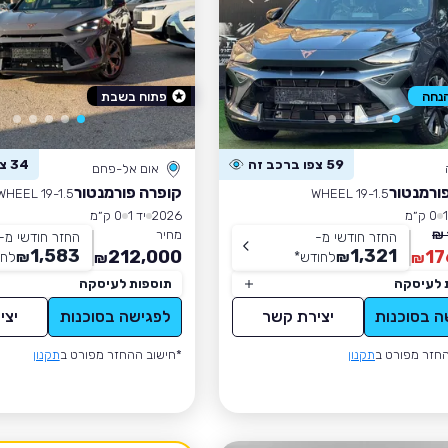
פתוח בשבת
59 צפו ברכב זה
34 צפו ברכב זה
אום אל-פחם
ורמנטור
קופרה פורמנטור
WHEEL 19-1.5
WHEEL 19-1.5
0 ק״מ
2026
יד 1
0 ק״מ
מחיר
החזר חודשי מ-
החזר חודשי מ-
1,583
1,321
212,000
17
₪
לחודש
*
₪
לחו
₪
₪
 לעיסקה
תוספות לעיסקה
ה בסוכנות
יצירת קשר
לפגישה בסוכנות
יצי
חזר מפורט ב
תקנון
*חישוב ההחזר מפורט ב
תקנון