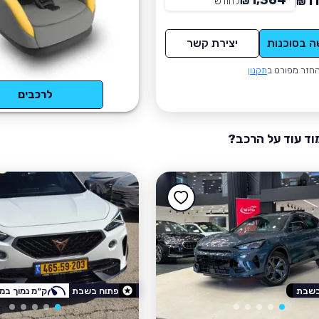
1,364
1
₪
לחודש
*
₪
ה בסוכנות
יצירת קשר
חזר מפורט ב
תקנון
לרכבים
וד עוד על הרכב?
בשבת
פתוח בשבת
ק״מ נמוך במי