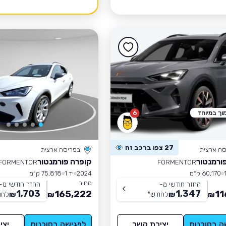
וך במיוחד
6
27 צפו ברכב זה
סה ארצית
בפריסה ארצית
ורמנטור
קופרה פורמנטור
FORMENTOR
FORMENTOR
60,170 ק״מ
2024
יד 1
75,818 ק״מ
מחיר
החזר חודשי מ-
החזר חודשי מ-
1,703
1,347
165,222
11
₪
לחודש
*
₪
לחו
₪
₪
ה בסוכנות
יצירת קשר
לפגישה בסוכנות
יצי