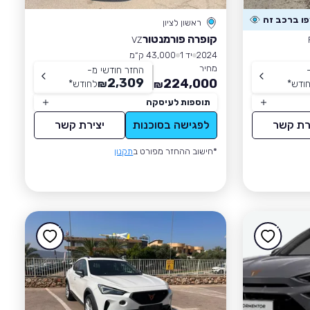
ראשון לציון
קופרה פורמנטור
VZ
2024
יד 1
43,000 ק״מ
מחיר
החזר חודשי מ-
2,309
224,000
ודש
*
₪
לחודש
*
₪
תוספות לעיסקה
רת קשר
לפגישה בסוכנות
יצירת קשר
*חישוב ההחזר מפורט ב
תקנון