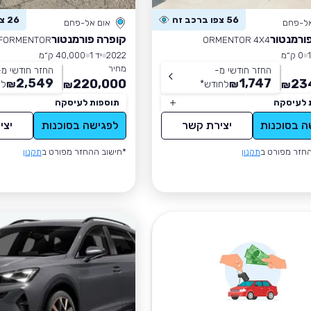
56 צפו ברכב זה
26 צפו ברכב זה
אל-פחם
אום אל-פחם
ורמנטור
קופרה פורמנטור
FORMENTOR
ORMENTOR 4X4
0 ק״מ
2022
יד 1
40,000 ק״מ
מחיר
החזר חודשי מ-
החזר חודשי מ-
2,549
1,747
220,000
23
₪
לחודש
*
₪
לח
₪
₪
 לעיסקה
תוספות לעיסקה
ה בסוכנות
יצירת קשר
לפגישה בסוכנות
יצי
חזר מפורט ב
תקנון
*חישוב ההחזר מפורט ב
תקנון