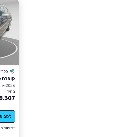
בפרי
קופרה פ
2023
יד 1
מחיר
8,307
לפגיש
*חישוב הה