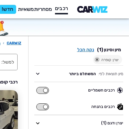
רכבים
מסחריות
משאיות
חדש!
CARWIZ
›
ר
מיון וסינון (1)
נקה הכל
יצרן: קופרה
מיון תוצאות לפי:
המשתלם ביותר
רכבי קופר
רכבים חשמליים
רכבים
חשמליים
רכבים בהנחה
רכבים
בהנחה
יצרן ודגם (1)