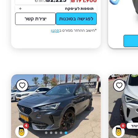
2,223
191,900
₪
לחודש
*
₪
תוספות לעיסקה
לפגישה בסוכנות
יצירת קשר
*חישוב ההחזר מפורט ב
תקנון
4
6
וחד