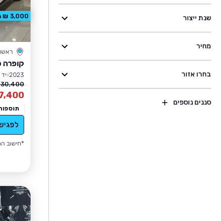
3,000 ₪ הנחה
שנת ייצור
מחיר
ראשון 
קופרה פ
בחרו אזור
2023
יד 1
130,400 ₪
7,400
סננים נוספים
תוספות
לפגיש
*חישוב הה