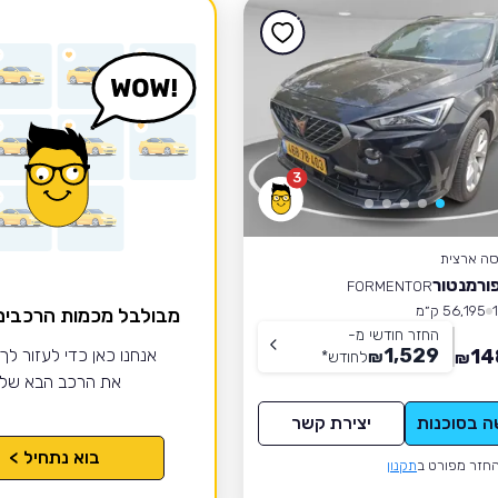
3
סה ארצית
ורמנטור
FORMENTOR
56,195 ק״מ
מבולבל מכמות הרכבי
החזר חודשי מ-
1,529
14
אנחנו כאן כדי לעזור לך
₪
לחודש
*
₪
את הרכב הבא של
ה בסוכנות
יצירת קשר
בוא נתחיל >
חזר מפורט ב
תקנון