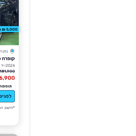
5,000 ₪ הנחה
נתניה
קופרה פ
2026
יד 1
181,900 ₪
6,900
תוספות
לפגיש
*חישוב הה