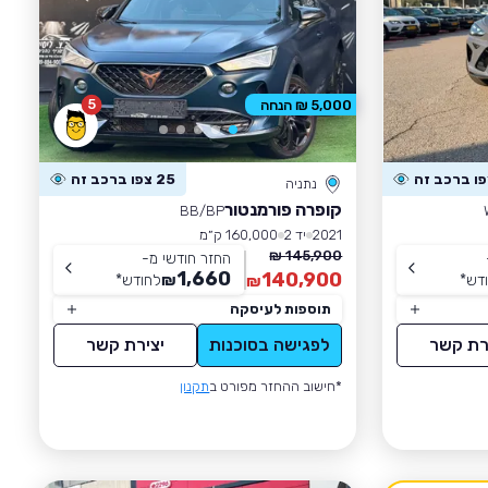
5
5,000 ₪ הנחה
25 צפו ברכב זה
נתניה
קופרה פורמנטור
BB/BP
2021
יד 2
160,000 ק״מ
145,900 ₪
החזר חודשי מ-
1,660
140,900
דש
*
₪
לחודש
*
₪
תוספות לעיסקה
רת קשר
לפגישה בסוכנות
יצירת קשר
*חישוב ההחזר מפורט ב
תקנון