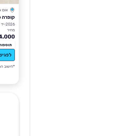
אום 
קופרה פ
2026
יד 1
מחיר
4,000
תוספות
לפגיש
*חישוב הה