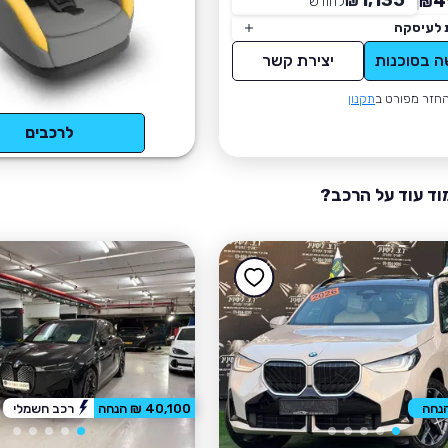
1,135
4
₪
לחודש
*
₪
 לעיסקה
ה בסוכנות
יצירת קשר
חזר מפורט ב
תקנון
לרכבים
וד עוד על הרכב?
40,100 ₪ הנחה
רכב חשמלי