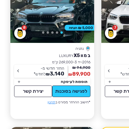
8
7
5,000 ₪ הנחה
נתניה
ב מ וו X5
LUXURY
2016
יד 3
269,000 ק״מ
94,900 ₪
החזר חודשי מ-
3,140
89,900
ודש
*
₪
לחודש
*
₪
תוספות לעיסקה
רת קשר
לפגישה בסוכנות
יצירת קשר
*חישוב ההחזר מפורט ב
תקנון