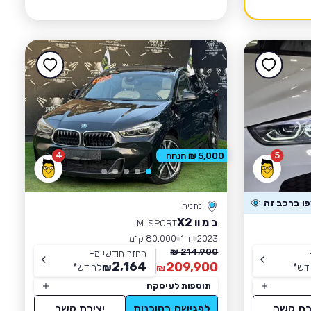
4
5
5,000 ₪ הנחה
נתניה
ב מ וו X2
M-SPORT
2023
יד 1
80,000 ק״מ
214,900 ₪
החזר חודשי מ-
2,164
209,900
דש
*
₪
לחודש
*
₪
תוספות לעיסקה
רת קשר
לפגישה בסוכנות
יצירת קשר