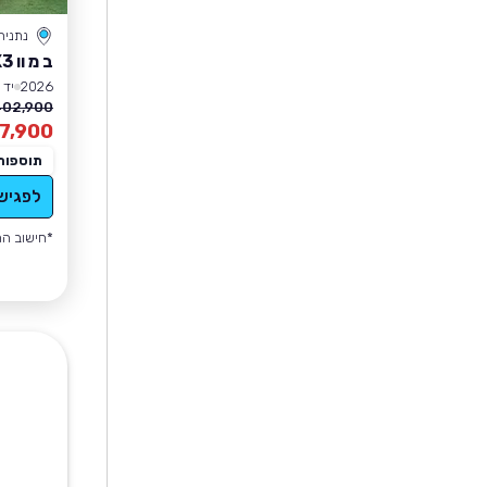
נתניה
ב מ וו X3
2026
יד 1
02,900 ₪
7,900
תוספות
לפגיש
*חישוב הה