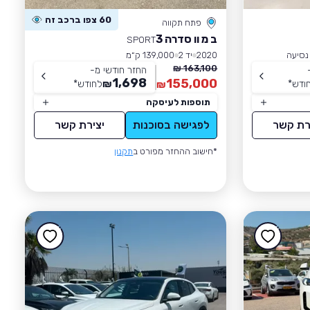
60 צפו ברכב זה
פתח תקווה
ב מ וו סדרה 3
SPORT
2020
יד 2
139,000 ק״מ
163,100 ₪
החזר חודשי מ-
1,698
155,000
ודש
*
₪
לחודש
*
₪
תוספות לעיסקה
רת קשר
לפגישה בסוכנות
יצירת קשר
*חישוב ההחזר מפורט ב
תקנון