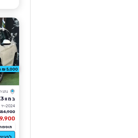
5,000 ₪ הנחה
נתניה
ב מ וו X3
2024
יד 2
354,900 ₪
9,900
תוספות
לפגיש