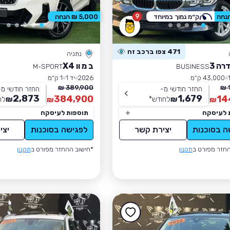
9
ק״מ נמוך במיוחד
5,000 ₪ הנחה
471 צפו ברכב זה
נתניה
רה 3
ב מ וו X4
M-SPORT
BUSINESS
43,000 ק״מ
2026
יד 1
1 ק״מ
389,900 ₪
החזר חודשי מ-
החזר חודשי מ-
2,873
1,679
384,900
14
₪
לחודש
*
₪
לח
₪
₪
 לעיסקה
תוספות לעיסקה
ה בסוכנות
יצירת קשר
לפגישה בסוכנות
יצי
חזר מפורט ב
תקנון
*חישוב ההחזר מפורט ב
תקנון