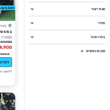
5,000 ₪ הנחה
שנת ייצור
מחיר
נתניה
ב מ וו סד
בחרו אזור
2022
יד 1
149,900 ₪
4,900
סננים נוספים
תוספות
לפגיש
*חישוב הה