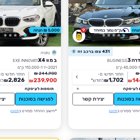
9
ק״מ נמוך במיוחד
5,000 ₪ הנחה
431 צפו ברכב זה
נתניה
רה 3
ב מ וו X4
EXE INNOVATI
BUSINESS
45,000 ק״מ
2021
יד 1
110,000 ק״מ
244,900 ₪
החזר חודשי מ-
החזר חודשי מ-
2,826
1,702
239,900
14
₪
לחודש
*
₪
לח
₪
₪
 לעיסקה
תוספות לעיסקה
ה בסוכנות
יצירת קשר
לפגישה בסוכנות
יצי
חזר מפורט ב
תקנון
*חישוב ההחזר מפורט ב
תקנון