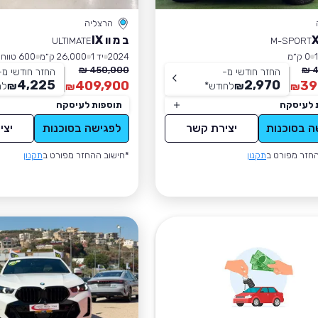
הרצליה
ב מ וו IX
ULTIMATE
M-SPORT
0 ק״מ
2024
יד 1
26,000 ק״מ
600 טווח נסיעה
450,000 ₪
4
החזר חודשי מ-
החזר חודשי מ-
4,225
2,970
409,900
39
₪
לחודש
*
₪
לח
₪
₪
 לעיסקה
תוספות לעיסקה
ה בסוכנות
יצירת קשר
לפגישה בסוכנות
יצי
חזר מפורט ב
תקנון
*חישוב ההחזר מפורט ב
תקנון