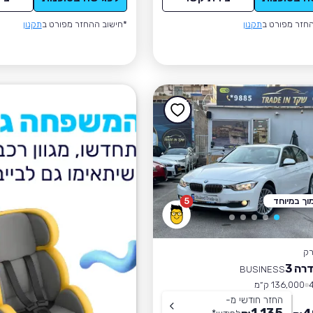
חזר מפורט ב
תקנון
*חישוב ההחזר מפורט ב
תקנון
וך במיוחד
5
רק
רה 3
BUSINESS
136,000 ק״מ
החזר חודשי מ-