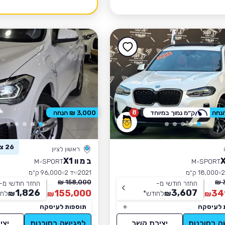
8
ק״מ נמוך במיוחד
3,000 ₪ הנחה
26 צפו ברכב זה
ראשון לציון
ב מ וו X1
M-SPORT
M-SPORT
18,000 ק״מ
2021
יד 2
96,000 ק״מ
158,000 ₪
החזר חודשי מ-
החזר חודשי מ-
1,826
3,607
155,000
34
₪
לחודש
*
₪
לחו
₪
₪
 לעיסקה
תוספות לעיסקה
ה בסוכנות
יצירת קשר
לפגישה בסוכנות
יצי