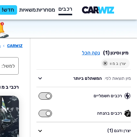
רכבים
מסחריות
משאיות
חדש!
CARWIZ
›
ר
מיון וסינון (1)
נקה הכל
יצרן: ב מ וו
מיון תוצאות לפי:
המשתלם ביותר
רכבי ב מ ו
רכבים חשמליים
רכבים
חשמליים
רכבים בהנחה
רכבים
בהנחה
יצרן ודגם (1)