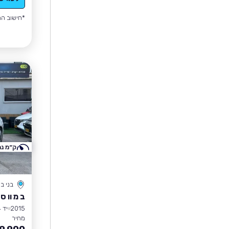
*חישוב הה
ק״מ נמ
בני ב
ב מ וו סד
2015
יד 4
מחיר