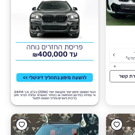
ודש
*
רת קשר