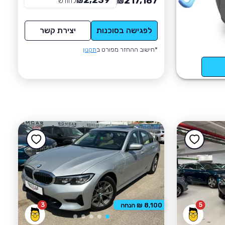
2,239
217,187
₪
לחודש
*
₪
לפגישה בסוכנות
יצירת קשר
*חישוב ההחזר מפורט ב
תקנון
3
5
8,100 ₪ הנחה