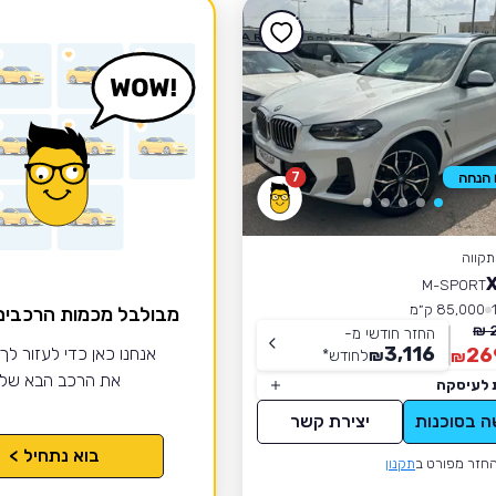
7
קווה
M-SPORT
85,000 ק״מ
מבולבל מכמות הרכבי
החזר חודשי מ-
3,116
26
אנחנו כאן כדי לעזור לך
₪
לחודש
*
₪
את הרכב הבא של
 לעיסקה
ה בסוכנות
יצירת קשר
בוא נתחיל >
חזר מפורט ב
תקנון