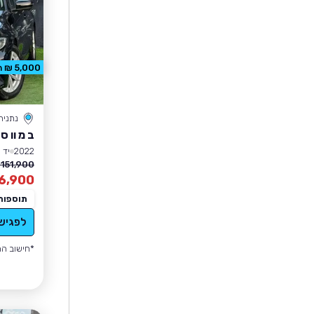
5,000 ₪ הנחה
נתניה
ב מ וו סד
2022
יד 1
151,900 ₪
6,900
תוספות
לפגיש
*חישוב הה