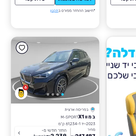
*חישוב ההחזר מפורט ב
תקנון
6
בפריסה ארצית
ב מ וו X1
M-SPORT
2023
יד 1
61,234 ק״מ
מחיר
החזר חודשי מ-