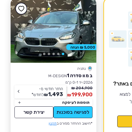
5,000 ₪ הנחה
נתניה
ב מ וו סדרה 1
M-DESIGN
2026
יד 1
0 ק״מ
ם באתר?
204,900 ₪
החזר חודשי מ-
1,493
 למצוא
199,900
₪
לחודש
*
₪
ך
תוספות לעיסקה
לפגישה בסוכנות
יצירת קשר
*חישוב ההחזר מפורט ב
תקנון