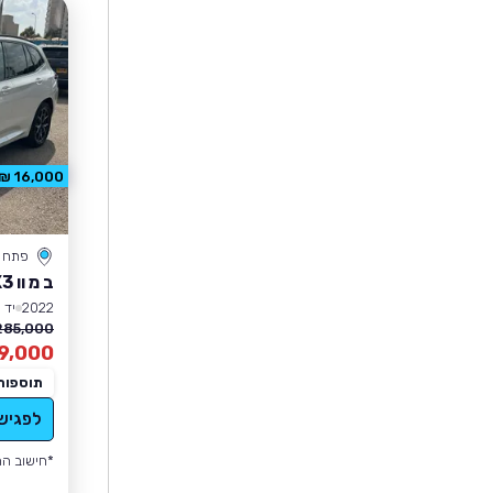
16,000 ₪ הנחה
פתח ת
ב מ וו X3
2022
יד 1
285,000 ₪
9,000
תוספות
לפגיש
*חישוב הה