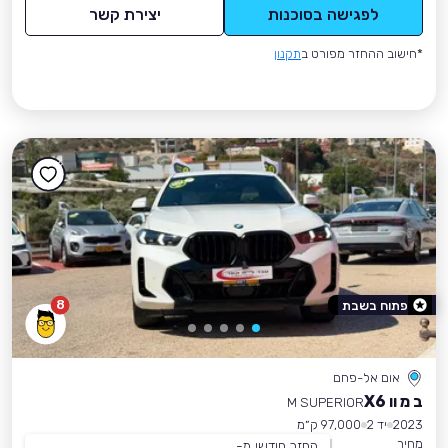
לפגישה בסוכנות
יצירת קשר
*חישוב ההחזר מפורט ב
תקנון
8
פתוח בשבת
אום אל-פחם
ב מ וו X6
M SUPERIOR
2023
יד 2
97,000 ק״מ
מחיר
החזר חודשי מ-