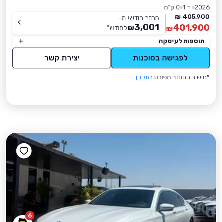
2026
יד 1
0 ק״מ
405,900 ₪
החזר חודשי מ-
3,001
401,900
₪
לחודש
*
₪
תוספות לעיסקה
לפגישה בסוכנות
יצירת קשר
*חישוב ההחזר מפורט ב
תקנון
6