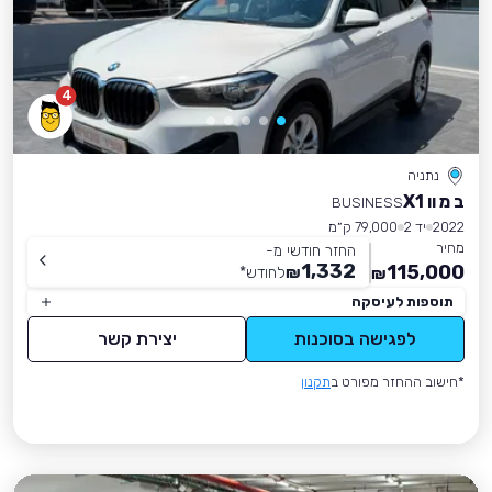
4
נתניה
ב מ וו X1
BUSINESS
2022
יד 2
79,000 ק״מ
מחיר
החזר חודשי מ-
1,332
115,000
₪
לחודש
*
₪
תוספות לעיסקה
לפגישה בסוכנות
יצירת קשר
*חישוב ההחזר מפורט ב
תקנון