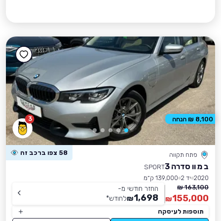
3
8,100 ₪ הנחה
58 צפו ברכב זה
פתח תקווה
ב מ וו סדרה 3
SPORT
2020
יד 2
139,000 ק״מ
163,100 ₪
החזר חודשי מ-
1,698
155,000
₪
לחודש
*
₪
תוספות לעיסקה