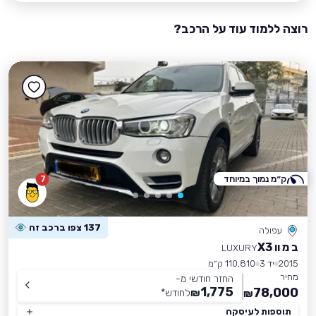
רוצה ללמוד עוד על הרכב?
ק״מ נמוך במיוחד
7
137 צפו ברכב זה
עפולה
ב מ וו X3
LUXURY
2015
יד 3
110,810 ק״מ
מחיר
החזר חודשי מ-
1,775
78,000
₪
לחודש
*
₪
תוספות לעיסקה