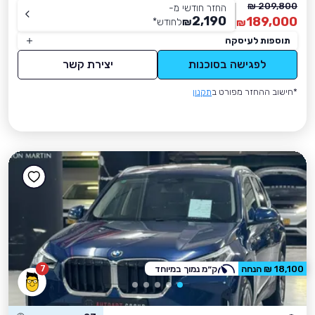
209,800 ₪
החזר חודשי מ-
2,190
189,000
₪
לחודש
*
₪
תוספות לעיסקה
לפגישה בסוכנות
יצירת קשר
*חישוב ההחזר מפורט ב
תקנון
7
18,100 ₪ הנחה
ק״מ נמוך במיוחד