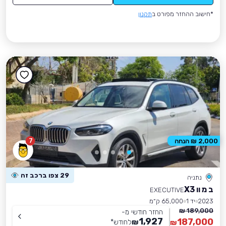
*חישוב ההחזר מפורט ב
תקנון
7
2,000 ₪ הנחה
29 צפו ברכב זה
נתניה
ב מ וו X3
EXECUTIVE
2023
יד 1
65,000 ק״מ
189,000 ₪
החזר חודשי מ-
1,927
187,000
₪
לחודש
*
₪