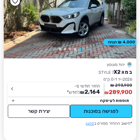
4,000 ₪ הנחה
יהוד מונוסון
ב מ וו X2
STYLE 7
2026
יד 1
0 ק״מ
293,900 ₪
החזר חודשי מ-
2,164
289,900
₪
לחודש
*
₪
תוספות לעיסקה
לפגישה בסוכנות
יצירת קשר
*חישוב ההחזר מפורט ב
תקנון