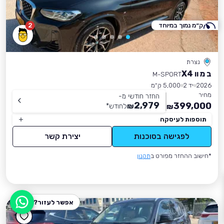
ק״מ נמוך במיוחד
2
נצרת
ב מ וו X4
M-SPORT
2026
יד 2
5,000 ק״מ
מחיר
החזר חודשי מ-
2,979
399,000
₪
לחודש
*
₪
תוספות לעיסקה
לפגישה בסוכנות
יצירת קשר
*חישוב ההחזר מפורט ב
תקנון
אפשר לעזור?