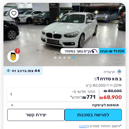
7
11,100 ₪ הנחה
ק״מ נמוך במיוחד
44 צפו ברכב זה
הרצליה
ב מ וו סדרה 1
S
2019
יד 1
80,000 ק״מ
80,000 ₪
החזר חודשי מ-
771
68,900
₪
לחודש
*
₪
תוספות לעיסקה
לפגישה בסוכנות
יצירת קשר
*חישוב ההחזר מפורט ב
תקנון