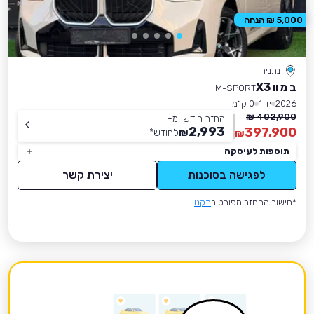
5,000 ₪ הנחה
נתניה
ב מ וו X3
M-SPORT
2026
יד 1
0 ק״מ
402,900 ₪
החזר חודשי מ-
2,993
397,900
₪
לחודש
*
₪
תוספות לעיסקה
לפגישה בסוכנות
יצירת קשר
*חישוב ההחזר מפורט ב
תקנון