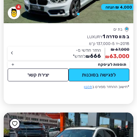
4
4,000 ₪ הנחה
בת ים
ב מ וו סדרה 1
LUXURY
2018
יד 5
137,000 ק״מ
67,000 ₪
החזר חודשי מ-
666
63,000
₪
לחודש
*
₪
תוספות לעיסקה
לפגישה בסוכנות
יצירת קשר
*חישוב ההחזר מפורט ב
תקנון