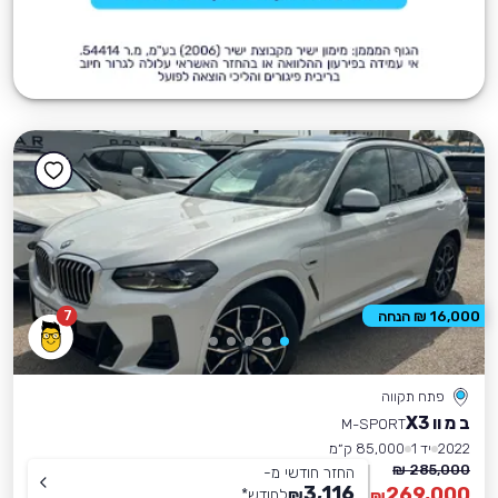
7
16,000 ₪ הנחה
פתח תקווה
ב מ וו X3
M-SPORT
2022
יד 1
85,000 ק״מ
285,000 ₪
החזר חודשי מ-
3,116
269,000
₪
לחודש
*
₪