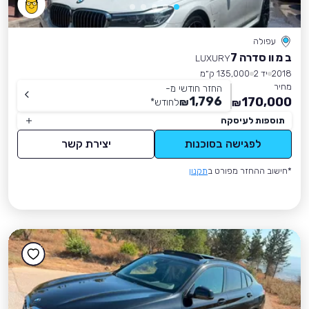
עפולה
ב מ וו סדרה 7
LUXURY
2018
יד 2
135,000 ק״מ
מחיר
החזר חודשי מ-
1,796
170,000
₪
לחודש
*
₪
תוספות לעיסקה
לפגישה בסוכנות
יצירת קשר
*חישוב ההחזר מפורט ב
תקנון