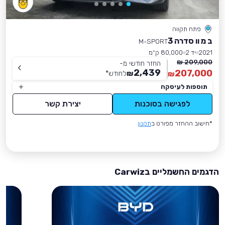
פתח תקווה
ב מ וו סדרה 3
M-SPORT
2021
יד 2
80,000 ק״מ
209,000 ₪
החזר חודשי מ-
2,439
207,000
₪
לחודש
*
₪
תוספות לעיסקה
לפגישה בסוכנות
יצירת קשר
*חישוב ההחזר מפורט ב
תקנון
הדגמים החשמליים בCarwiz