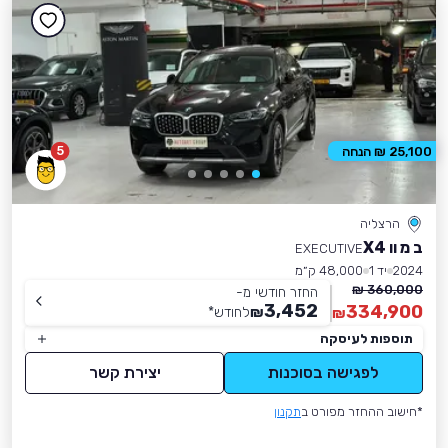
5
25,100 ₪ הנחה
הרצליה
ב מ וו X4
EXECUTIVE
2024
יד 1
48,000 ק״מ
360,000 ₪
החזר חודשי מ-
3,452
334,900
₪
לחודש
*
₪
תוספות לעיסקה
לפגישה בסוכנות
יצירת קשר
*חישוב ההחזר מפורט ב
תקנון