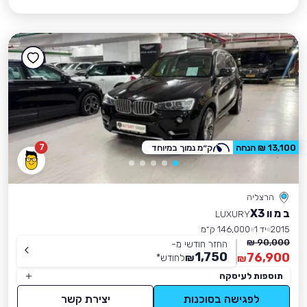
7
13,100 ₪ הנחה
ק״מ נמוך במיוחד
הרצליה
ב מ וו X3
LUXURY
2015
יד 1
146,000 ק״מ
90,000 ₪
החזר חודשי מ-
1,750
76,900
₪
לחודש
*
₪
תוספות לעיסקה
לפגישה בסוכנות
יצירת קשר