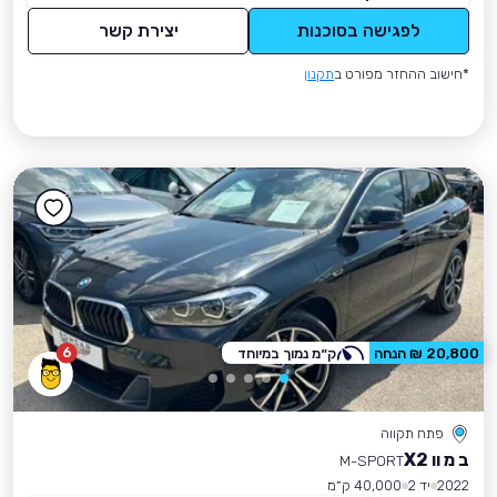
לפגישה בסוכנות
יצירת קשר
*חישוב ההחזר מפורט ב
תקנון
6
20,800 ₪ הנחה
ק״מ נמוך במיוחד
פתח תקווה
ב מ וו X2
M-SPORT
2022
יד 2
40,000 ק״מ