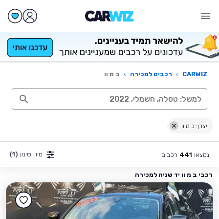
CARWIZ
›
רכבים למכירה
›
ב מ וו
יצרן: ב מ וו
מיון וסינון
(1)
נמצאו
רכבים
441
רכבי ב מ וו יד שניה למכירה