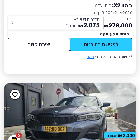
ב מ וו X2
STYLE DA
2026
יד 2
8,000 ק״מ
מחיר
החזר חודשי מ-
2,075
278,000
₪
לחודש
*
₪
תוספות לעיסקה
לפגישה בסוכנות
יצירת קשר
*חישוב ההחזר מפורט ב
תקנון
6
2,000 ₪ הנחה