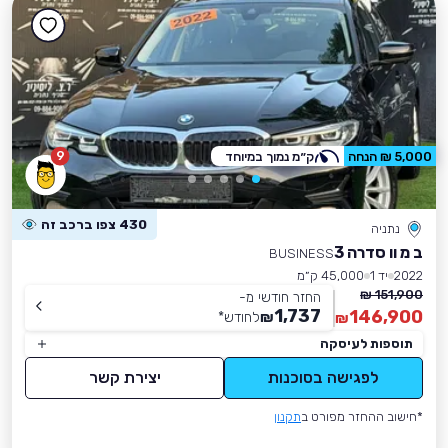
9
5,000 ₪ הנחה
ק״מ נמוך במיוחד
430 צפו ברכב זה
נתניה
ב מ וו סדרה 3
BUSINESS
2022
יד 1
45,000 ק״מ
151,900 ₪
החזר חודשי מ-
1,737
146,900
₪
לחודש
*
₪
תוספות לעיסקה
לפגישה בסוכנות
יצירת קשר
*חישוב ההחזר מפורט ב
תקנון