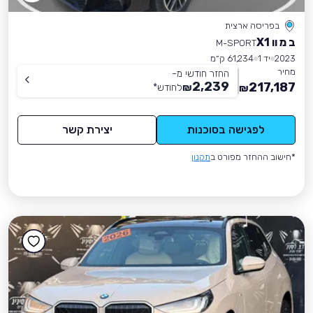
בפריסה ארצית
ב מ וו X1
M-SPORT
2023
יד 1
61,234 ק״מ
מחיר
החזר חודשי מ-
2,239
217,187
₪
לחודש
*
₪
לפגישה בסוכנות
יצירת קשר
*חישוב ההחזר מפורט ב
תקנון