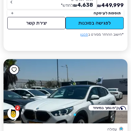
4,638
449,999
₪
לחודש
*
₪
תוספות לעיסקה
לפגישה בסוכנות
יצירת קשר
*חישוב ההחזר מפורט ב
תקנון
ק״מ נמוך במיוחד
2
עפולה