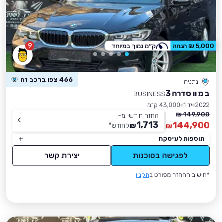
9
5,000 ₪ הנחה
ק״מ נמוך במיוחד
466 צפו ברכב זה
נתניה
ב מ וו סדרה 3
BUSINESS
2022
יד 1
43,000 ק״מ
149,900 ₪
החזר חודשי מ-
1,713
144,900
₪
לחודש
*
₪
תוספות לעיסקה
לפגישה בסוכנות
יצירת קשר
*חישוב ההחזר מפורט ב
תקנון