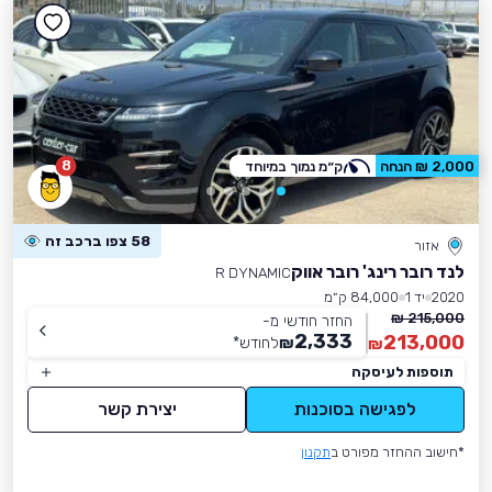
8
2,000 ₪ הנחה
ק״מ נמוך במיוחד
58 צפו ברכב זה
אזור
לנד רובר רינג' רובר אווק
R DYNAMIC
2020
יד 1
84,000 ק״מ
215,000 ₪
החזר חודשי מ-
2,333
213,000
₪
לחודש
*
₪
תוספות לעיסקה
לפגישה בסוכנות
יצירת קשר
*חישוב ההחזר מפורט ב
תקנון