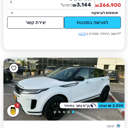
3,144
266,900
₪
לחודש
*
₪
תוספות לעיסקה
לפגישה בסוכנות
יצירת קשר
*חישוב ההחזר מפורט ב
תקנון
7
2,000 ₪ הנחה
ק״מ נמוך במיוחד
חיפה