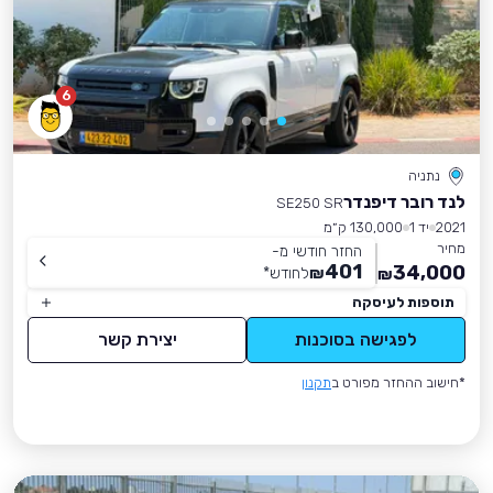
6
נתניה
לנד רובר דיפנדר
SE250 SR
2021
יד 1
130,000 ק״מ
מחיר
החזר חודשי מ-
401
34,000
₪
לחודש
*
₪
תוספות לעיסקה
לפגישה בסוכנות
יצירת קשר
*חישוב ההחזר מפורט ב
תקנון