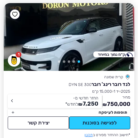
ק״מ נמוך במיוחד
1
קרית שמונה
לנד רובר רינג' רובר
DYN SE 300
2025
יד 1
15,000 ק״מ
מחיר
החזר חודשי מ-
7,250
750,000
₪
לחודש
*
₪
תוספות לעיסקה
לפגישה בסוכנות
יצירת קשר
*חישוב ההחזר מפורט ב
תקנון