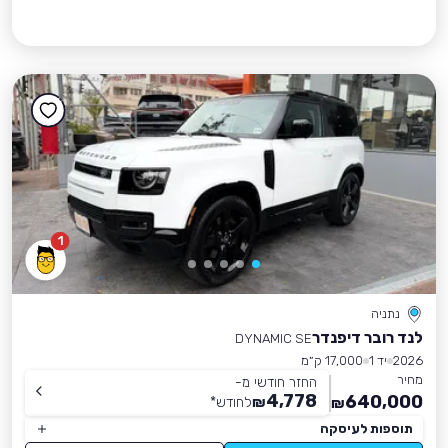
1
נתניה
לנד רובר דיפנדר
DYNAMIC SE
2026
יד 1
17,000 ק״מ
מחיר
החזר חודשי מ-
4,778
640,000
₪
לחודש
*
₪
תוספות לעיסקה