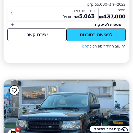
2022
יד 3
65,000 ק״מ
מחיר
החזר חודשי מ-
5,063
437,000
₪
לחודש
*
₪
תוספות לעיסקה
לפגישה בסוכנות
יצירת קשר
*חישוב ההחזר מפורט ב
תקנון
ק״מ נמוך במיוחד
6