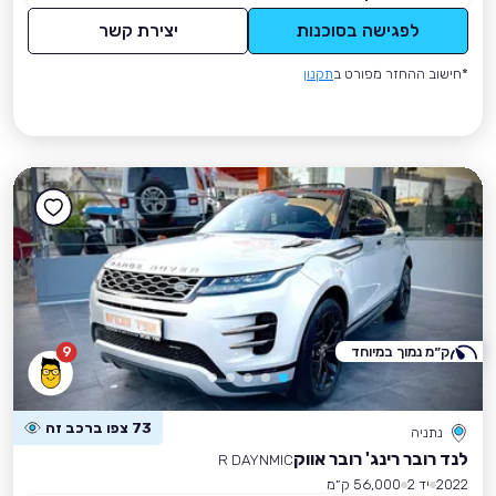
לפגישה בסוכנות
יצירת קשר
*חישוב ההחזר מפורט ב
תקנון
ק״מ נמוך במיוחד
9
73 צפו ברכב זה
נתניה
לנד רובר רינג' רובר אווק
R DAYNMIC
2022
יד 2
56,000 ק״מ