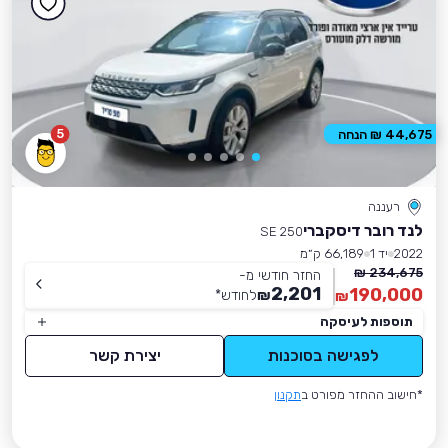
5
44,675 ₪ הנחה
רעננה
לנד רובר דיסקברי
SE 250
2022
יד 1
66,189 ק״מ
234,675 ₪
החזר חודשי מ-
2,201
190,000
₪
לחודש
*
₪
תוספות לעיסקה
לפגישה בסוכנות
יצירת קשר
*חישוב ההחזר מפורט ב
תקנון