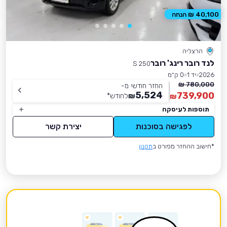
40,100 ₪ הנחה
הרצליה
לנד רובר רינג' רובר
S 250
2026
יד 1
0 ק״מ
780,000 ₪
החזר חודשי מ-
5,524
739,900
₪
לחודש
*
₪
תוספות לעיסקה
לפגישה בסוכנות
יצירת קשר
*חישוב ההחזר מפורט ב
תקנון