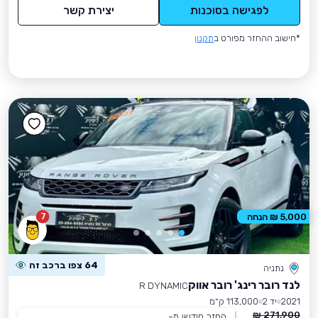
לפגישה בסוכנות
יצירת קשר
*חישוב ההחזר מפורט ב
תקנון
7
5,000 ₪ הנחה
64 צפו ברכב זה
נתניה
לנד רובר רינג' רובר אווק
R DYNAMIC
2021
יד 2
113,000 ק״מ
271,900 ₪
החזר חודשי מ-