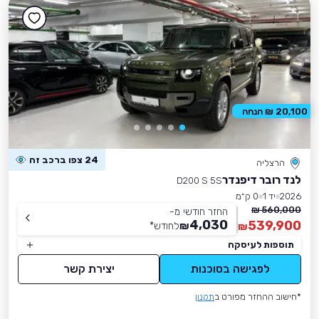
20,100 ₪ הנחה
24 צפו ברכב זה
הרצליה
לנד רובר דיפנדר
D200 S 5S
2026
יד 1
0 ק״מ
560,000 ₪
החזר חודשי מ-
4,030
539,900
₪
לחודש
*
₪
תוספות לעיסקה
לפגישה בסוכנות
יצירת קשר
*חישוב ההחזר מפורט ב
תקנון