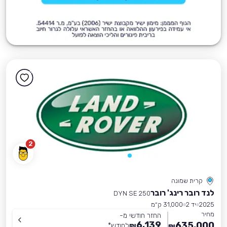
2
קרית שמונה
לנד רובר רינג' רובר
DYN SE 250
2025
יד 2
31,000 ק״מ
מחיר
החזר חודשי מ-
6,139
635,000
₪
לחודש
*
₪