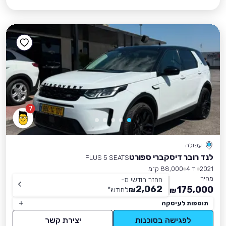
7
עפולה
לנד רובר דיסקברי ספורט
PLUS 5 SEATS
2021
יד 4
88,000 ק״מ
מחיר
החזר חודשי מ-
2,062
175,000
₪
לחודש
*
₪
תוספות לעיסקה
לפגישה בסוכנות
יצירת קשר