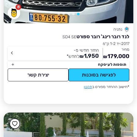
8
נתניה
לנד רובר רינג' רובר ספורט
SD4 SE
2017
יד 2
1 ק״מ
מחיר
החזר חודשי מ-
1,950
179,000
₪
לחודש
*
₪
תוספות לעיסקה
לפגישה בסוכנות
יצירת קשר
*חישוב ההחזר מפורט ב
תקנון