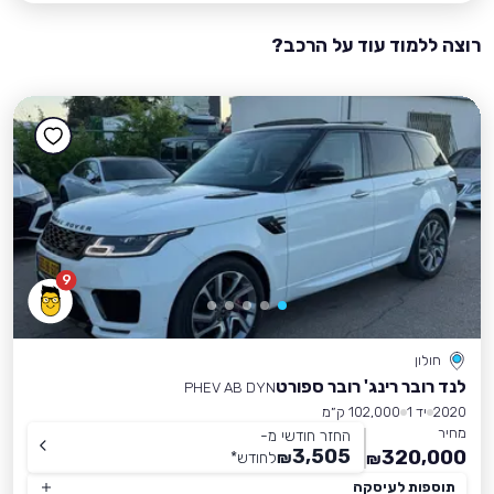
רוצה ללמוד עוד על הרכב?
9
חולון
לנד רובר רינג' רובר ספורט
PHEV AB DYN
2020
יד 1
102,000 ק״מ
מחיר
החזר חודשי מ-
3,505
320,000
₪
לחודש
*
₪
תוספות לעיסקה