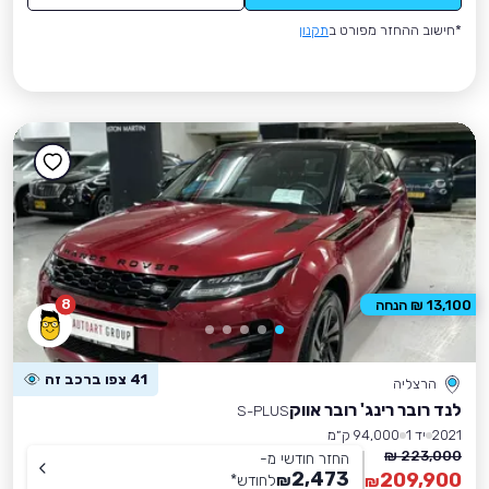
*חישוב ההחזר מפורט ב
תקנון
8
13,100 ₪ הנחה
41 צפו ברכב זה
הרצליה
לנד רובר רינג' רובר אווק
S-PLUS
2021
יד 1
94,000 ק״מ
223,000 ₪
החזר חודשי מ-
2,473
209,900
₪
לחודש
*
₪