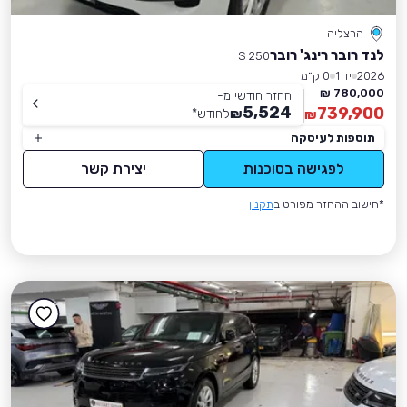
הרצליה
לנד רובר רינג' רובר
S 250
2026
יד 1
0 ק״מ
780,000 ₪
החזר חודשי מ-
5,524
739,900
₪
לחודש
*
₪
תוספות לעיסקה
לפגישה בסוכנות
יצירת קשר
*חישוב ההחזר מפורט ב
תקנון