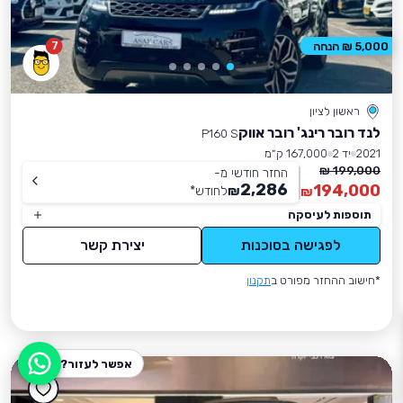
7
5,000 ₪ הנחה
ראשון לציון
לנד רובר רינג' רובר אווק
P160 S
2021
יד 2
167,000 ק״מ
199,000 ₪
החזר חודשי מ-
2,286
194,000
₪
לחודש
*
₪
תוספות לעיסקה
לפגישה בסוכנות
יצירת קשר
*חישוב ההחזר מפורט ב
תקנון
אפשר לעזור?