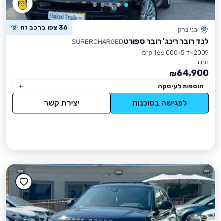
36 צפו ברכב זה
בני ברק
לנד רובר רינג' רובר ספורט
SURERCHARGED
2009
יד 5
166,000 ק״מ
מחיר
64,900
₪
תוספות לעיסקה
לפגישה בסוכנות
יצירת קשר