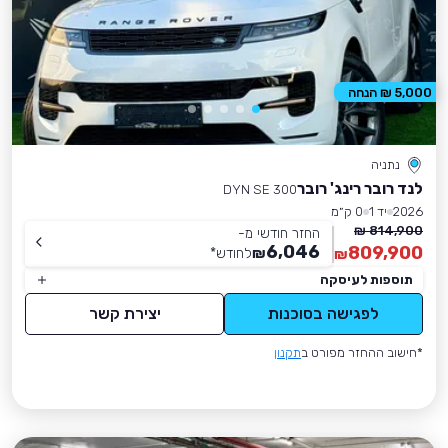
5,000 ₪ הנחה
נתניה
לנד רובר רינג' רובר
DYN SE 300
2026
יד 1
0 ק״מ
814,900 ₪
החזר חודשי מ-
6,046
809,900
₪
לחודש
*
₪
תוספות לעיסקה
לפגישה בסוכנות
יצירת קשר
*חישוב ההחזר מפורט ב
תקנון