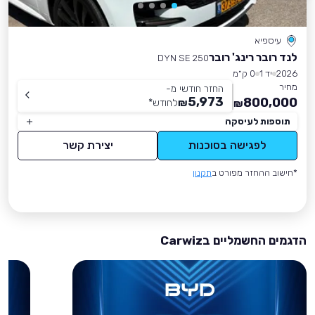
עיספיא
לנד רובר רינג' רובר
DYN SE 250
2026
יד 1
0 ק״מ
מחיר
החזר חודשי מ-
5,973
800,000
₪
לחודש
*
₪
תוספות לעיסקה
לפגישה בסוכנות
יצירת קשר
*חישוב ההחזר מפורט ב
תקנון
הדגמים החשמליים בCarwiz