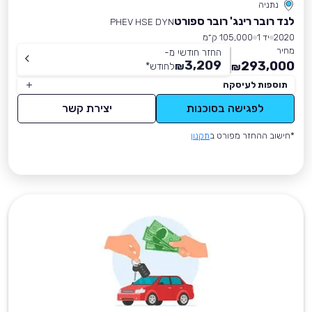
נתניה
לנד רובר רינג' רובר ספורט
PHEV HSE DYN
2020
יד 1
105,000 ק״מ
מחיר
החזר חודשי מ-
3,209
293,000
₪
לחודש
*
₪
תוספות לעיסקה
לפגישה בסוכנות
יצירת קשר
*חישוב ההחזר מפורט ב
תקנון