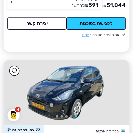
591
51,044
₪
לחודש
*
₪
לפגישה בסוכנות
יצירת קשר
*חישוב ההחזר מפורט ב
תקנון
4
73 צפו ברכב זה
בפריסה ארצית