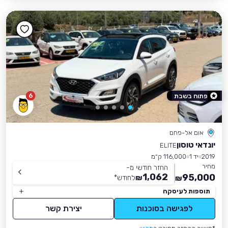
6
פתוח בשבת
אום אל-פחם
יונדאי טוסון
ELITE
2019
יד 1
116,000 ק״מ
מחיר
החזר חודשי מ-
1,062
95,000
₪
לחודש
*
₪
תוספות לעיסקה
לפגישה בסוכנות
יצירת קשר