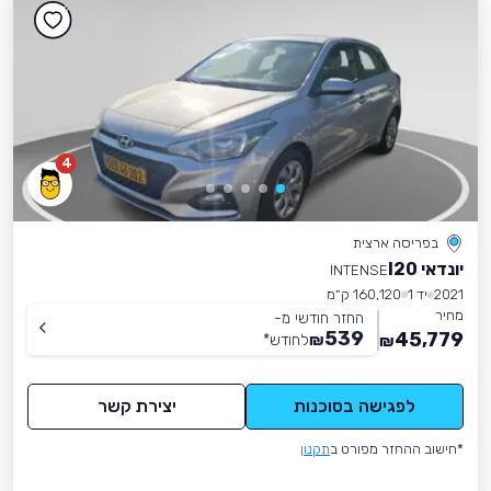
4
בפריסה ארצית
יונדאי I20
INTENSE
2021
יד 1
160,120 ק״מ
מחיר
החזר חודשי מ-
539
45,779
₪
לחודש
*
₪
לפגישה בסוכנות
יצירת קשר
*חישוב ההחזר מפורט ב
תקנון