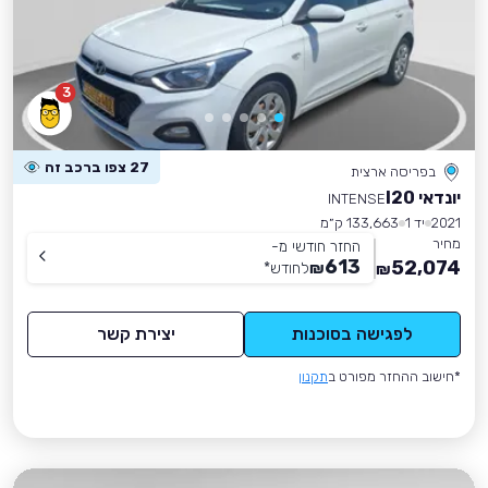
3
27 צפו ברכב זה
בפריסה ארצית
יונדאי I20
INTENSE
2021
יד 1
133,663 ק״מ
מחיר
החזר חודשי מ-
613
52,074
₪
לחודש
*
₪
לפגישה בסוכנות
יצירת קשר
*חישוב ההחזר מפורט ב
תקנון