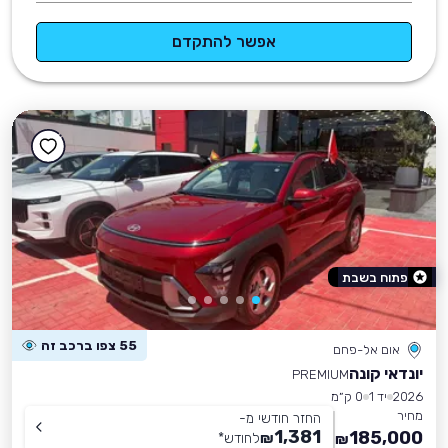
אפשר להתקדם
פתוח בשבת
55 צפו ברכב זה
אום אל-פחם
יונדאי קונה
PREMIUM
2026
יד 1
0 ק״מ
מחיר
החזר חודשי מ-
1,381
185,000
₪
לחודש
*
₪