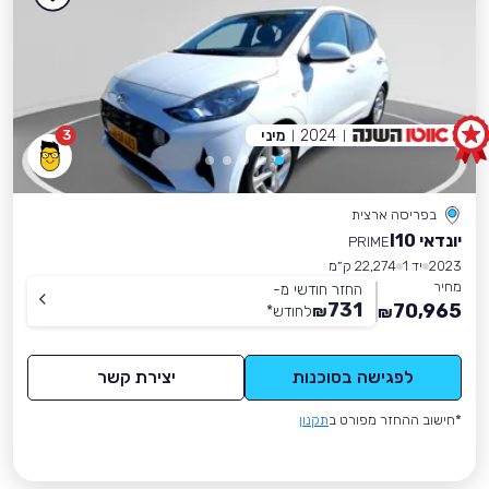
2024
מיני
3
בפריסה ארצית
יונדאי I10
PRIME
2023
יד 1
22,274 ק״מ
מחיר
החזר חודשי מ-
731
70,965
₪
לחודש
*
₪
לפגישה בסוכנות
יצירת קשר
*חישוב ההחזר מפורט ב
תקנון