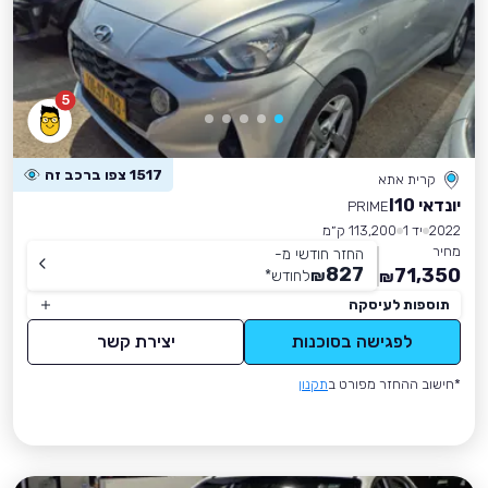
5
1517 צפו ברכב זה
קרית אתא
יונדאי I10
PRIME
2022
יד 1
113,200 ק״מ
מחיר
החזר חודשי מ-
827
71,350
₪
לחודש
*
₪
תוספות לעיסקה
לפגישה בסוכנות
יצירת קשר
*חישוב ההחזר מפורט ב
תקנון