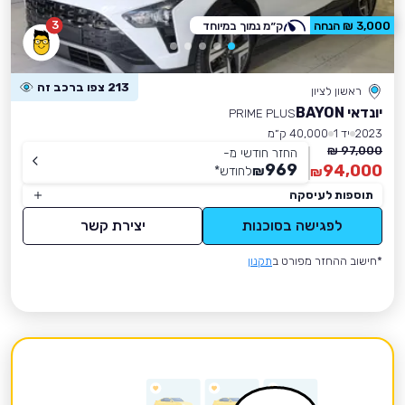
3
3,000 ₪ הנחה
ק״מ נמוך במיוחד
213 צפו ברכב זה
ראשון לציון
יונדאי BAYON
PRIME PLUS
2023
יד 1
40,000 ק״מ
97,000 ₪
החזר חודשי מ-
969
94,000
₪
לחודש
*
₪
תוספות לעיסקה
לפגישה בסוכנות
יצירת קשר
*חישוב ההחזר מפורט ב
תקנון