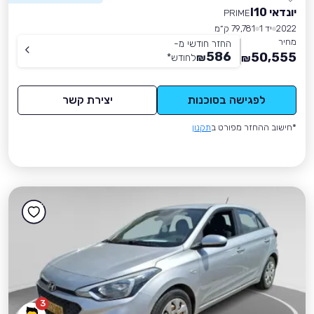
יונדאי I10
PRIME
2022
יד 1
79,781 ק״מ
מחיר
החזר חודשי מ-
586
50,555
₪
לחודש
*
₪
לפגישה בסוכנות
יצירת קשר
*חישוב ההחזר מפורט ב
תקנון
3