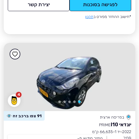
לפגישה בסוכנות
יצירת קשר
*חישוב ההחזר מפורט ב
תקנון
4
91 צפו ברכב זה
בפריסה ארצית
יונדאי I10
PRIME
2022
יד 1
66,635 ק״מ
מחיר
החזר חודשי מ-