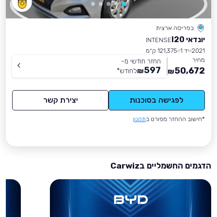
בפריסה ארצית
יונדאי I20
INTENSE
2021
יד 1
121,375 ק״מ
מחיר
החזר חודשי מ-
597
50,672
₪
לחודש
*
₪
לפגישה בסוכנות
יצירת קשר
*חישוב ההחזר מפורט ב
תקנון
הדגמים החשמליים בCarwiz