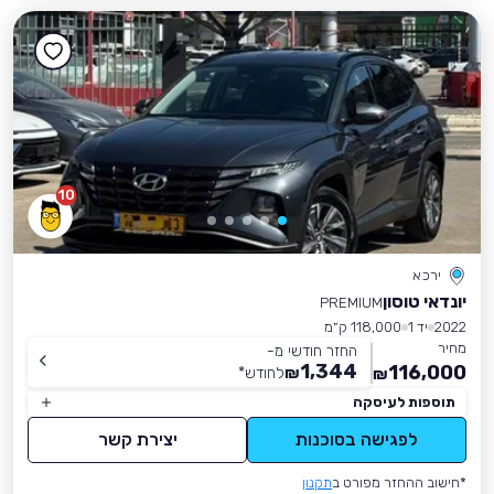
10
ירכא
יונדאי טוסון
PREMIUM
2022
יד 1
118,000 ק״מ
מחיר
החזר חודשי מ-
1,344
116,000
₪
לחודש
*
₪
תוספות לעיסקה
לפגישה בסוכנות
יצירת קשר
*חישוב ההחזר מפורט ב
תקנון