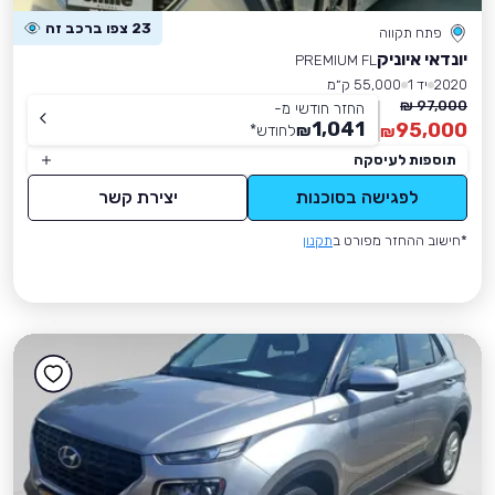
23 צפו ברכב זה
פתח תקווה
יונדאי איוניק
PREMIUM FL
2020
יד 1
55,000 ק״מ
97,000 ₪
החזר חודשי מ-
1,041
95,000
₪
לחודש
*
₪
תוספות לעיסקה
לפגישה בסוכנות
יצירת קשר
*חישוב ההחזר מפורט ב
תקנון