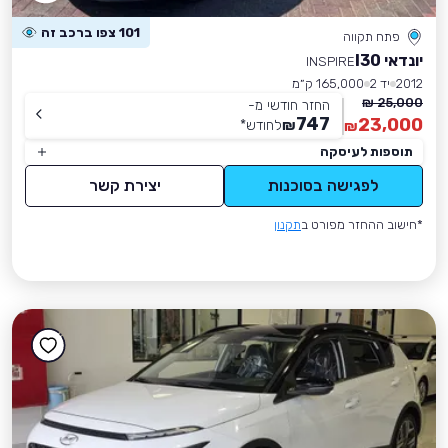
101 צפו ברכב זה
פתח תקווה
יונדאי I30
INSPIRE
2012
יד 2
165,000 ק״מ
25,000 ₪
החזר חודשי מ-
747
23,000
₪
לחודש
*
₪
תוספות לעיסקה
לפגישה בסוכנות
יצירת קשר
*חישוב ההחזר מפורט ב
תקנון