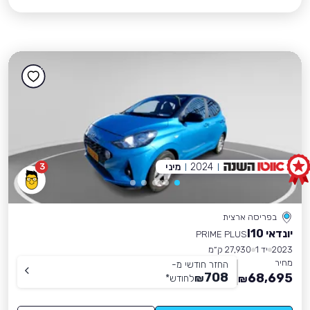
2024
מיני
3
בפריסה ארצית
יונדאי I10
PRIME PLUS
2023
יד 1
27,930 ק״מ
מחיר
החזר חודשי מ-
708
68,695
₪
לחודש
*
₪