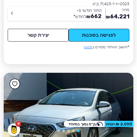
2023
יד 1
71,423 ק״מ
מחיר
החזר חודשי מ-
662
64,221
₪
לחודש
*
₪
לפגישה בסוכנות
יצירת קשר
*חישוב ההחזר מפורט ב
תקנון
9
2,000 ₪ הנחה
ק״מ נמוך במיוחד