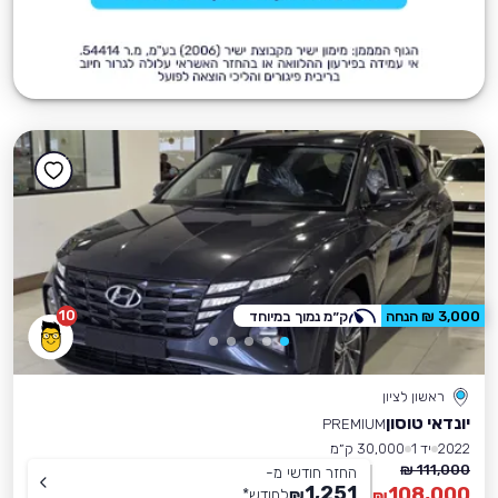
10
3,000 ₪ הנחה
ק״מ נמוך במיוחד
ראשון לציון
יונדאי טוסון
PREMIUM
2022
יד 1
30,000 ק״מ
111,000 ₪
החזר חודשי מ-
1,251
108,000
₪
לחודש
*
₪