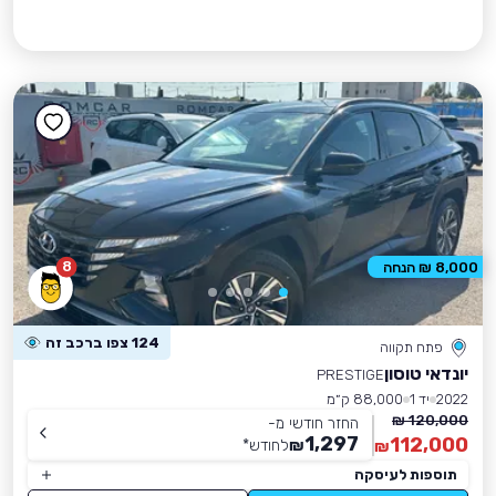
8
8,000 ₪ הנחה
124 צפו ברכב זה
פתח תקווה
יונדאי טוסון
PRESTIGE
2022
יד 1
88,000 ק״מ
120,000 ₪
החזר חודשי מ-
1,297
112,000
₪
לחודש
*
₪
תוספות לעיסקה