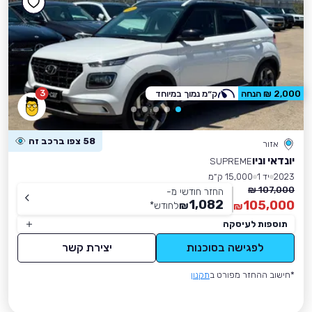
3
2,000 ₪ הנחה
ק״מ נמוך במיוחד
58 צפו ברכב זה
אזור
יונדאי וניו
SUPREME
2023
יד 1
15,000 ק״מ
107,000 ₪
החזר חודשי מ-
1,082
105,000
₪
לחודש
*
₪
תוספות לעיסקה
לפגישה בסוכנות
יצירת קשר
*חישוב ההחזר מפורט ב
תקנון