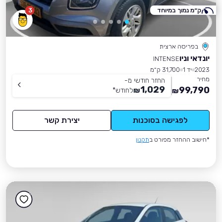
ק״מ נמוך במיוחד
3
בפריסה ארצית
יונדאי וניו
INTENSE
2023
יד 1
31,700 ק״מ
מחיר
החזר חודשי מ-
1,029
99,790
₪
לחודש
*
₪
לפגישה בסוכנות
יצירת קשר
*חישוב ההחזר מפורט ב
תקנון