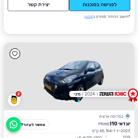
לפגישה בסוכנות
יצירת קשר
*חישוב ההחזר מפורט ב
תקנון
2024
מיני
2
בפריסה ארצית
יונדאי I10
PRIME
אפשר לעזור?
2023
יד 1
65,764 ק״מ
מחיר
החזר חודשי מ-