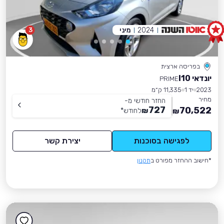
2024
מיני
3
בפריסה ארצית
יונדאי I10
PRIME
2023
יד 1
11,335 ק״מ
מחיר
החזר חודשי מ-
727
70,522
₪
לחודש
*
₪
לפגישה בסוכנות
יצירת קשר
*חישוב ההחזר מפורט ב
תקנון