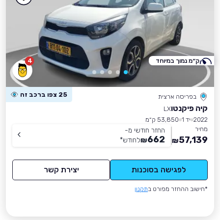
ק״מ נמוך במיוחד
4
25 צפו ברכב זה
בפריסה ארצית
קיה פיקנטו
LX
2022
יד 1
53,850 ק״מ
מחיר
החזר חודשי מ-
662
57,139
₪
לחודש
*
₪
לפגישה בסוכנות
יצירת קשר
*חישוב ההחזר מפורט ב
תקנון