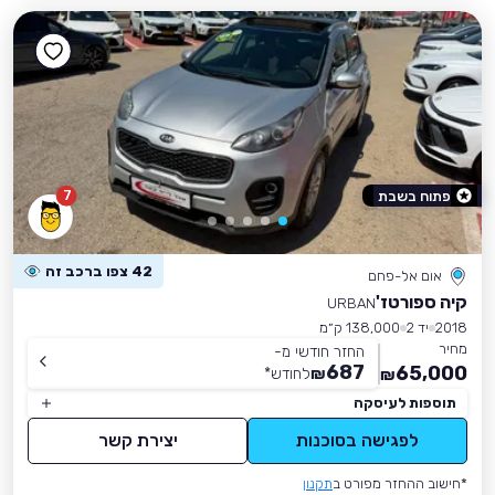
7
פתוח בשבת
42 צפו ברכב זה
אום אל-פחם
קיה ספורטז'
URBAN
2018
יד 2
138,000 ק״מ
מחיר
החזר חודשי מ-
687
65,000
₪
לחודש
*
₪
תוספות לעיסקה
לפגישה בסוכנות
יצירת קשר
*חישוב ההחזר מפורט ב
תקנון