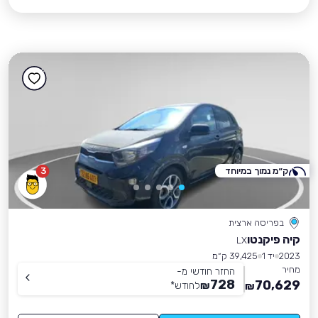
ק״מ נמוך במיוחד
3
בפריסה ארצית
קיה פיקנטו
LX
2023
יד 1
39,425 ק״מ
מחיר
החזר חודשי מ-
728
70,629
₪
לחודש
*
₪