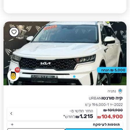
11
5,000 ₪ הנחה
נתניה
קיה סורנטו
URBAN
2022
יד 1
196,000 ק״מ
109,900 ₪
החזר חודשי מ-
1,215
104,900
₪
לחודש
*
₪
תוספות לעיסקה