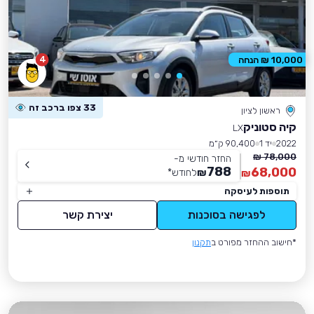
4
10,000 ₪ הנחה
33 צפו ברכב זה
ראשון לציון
קיה סטוניק
LX
2022
יד 1
90,400 ק״מ
78,000 ₪
החזר חודשי מ-
788
68,000
₪
לחודש
*
₪
תוספות לעיסקה
לפגישה בסוכנות
יצירת קשר
*חישוב ההחזר מפורט ב
תקנון