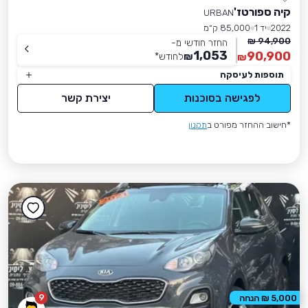
קיה ספורטז'
URBAN
2022
יד 1
85,000 ק״מ
94,900 ₪
החזר חודשי מ-
1,053
90,900
₪
לחודש
*
₪
תוספות לעיסקה
לפגישה בסוכנות
יצירת קשר
*חישוב ההחזר מפורט ב
תקנון
9
5,000 ₪ הנחה