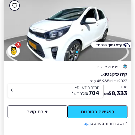
ק״מ נמוך במיוחד
3
בפריסה ארצית
קיה פיקנטו
LX
2023
יד 1
45,985 ק״מ
מחיר
החזר חודשי מ-
704
68,333
₪
לחודש
*
₪
לפגישה בסוכנות
יצירת קשר
*חישוב ההחזר מפורט ב
תקנון