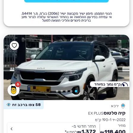
ק״מ נמוך במיוחד
6
58 צפו ברכב זה
ירכא
קיה סלטוס
EX PLUS
2022
יד 1
190 ק״מ
מחיר
החזר חודשי מ-
1,372
118,400
₪
לחודש
*
₪