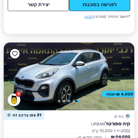
לפגישה בסוכנות
יצירת קשר
*חישוב ההחזר מפורט ב
תקנון
9
4,000 ₪ הנחה
31 צפו ברכב זה
בת ים
קיה ספורטז'
URBAN
2022
יד 1
70,000 ק״מ
94,900 ₪
החזר חודשי מ-