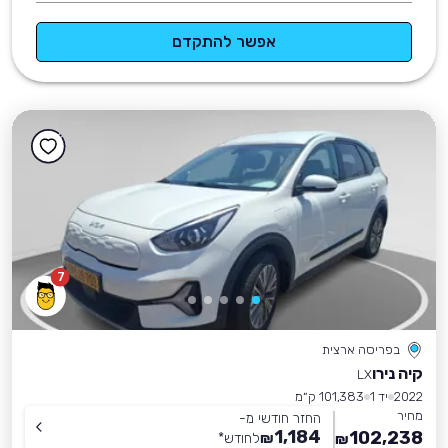
אפשר להתקדם
7
בפריסה ארצית
קיה נירו
LX
2022
יד 1
101,383 ק״מ
מחיר
החזר חודשי מ-
1,184
102,238
₪
לחודש
*
₪