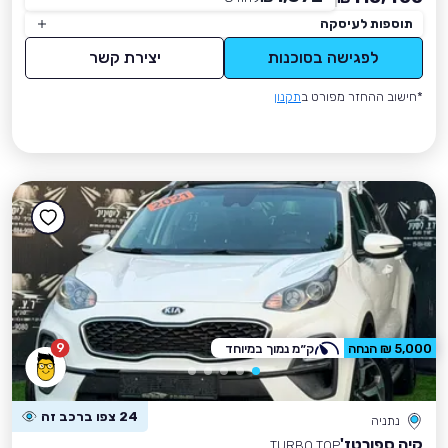
תוספות לעיסקה
לפגישה בסוכנות
יצירת קשר
*חישוב ההחזר מפורט ב
תקנון
9
5,000 ₪ הנחה
ק״מ נמוך במיוחד
24 צפו ברכב זה
נתניה
קיה ספורטז'
TURBO TOP