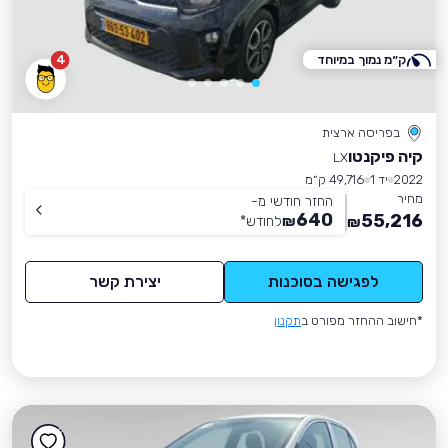
ק״מ נמוך במיוחד
4
בפריסה ארצית
קיה פיקנטו
LX
2022
יד 1
49,716 ק״מ
מחיר
החזר חודשי מ-
640
55,216
₪
לחודש
*
₪
לפגישה בסוכנות
יצירת קשר
*חישוב ההחזר מפורט ב
תקנון