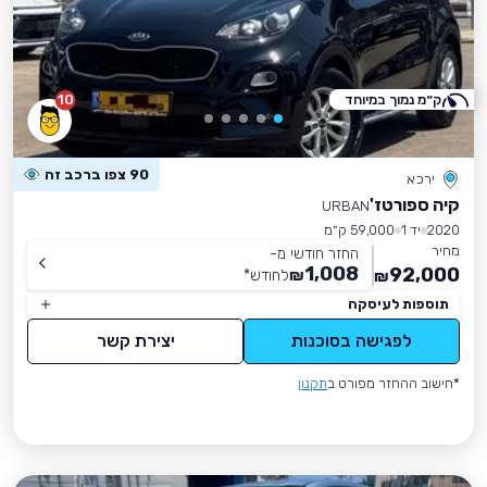
ק״מ נמוך במיוחד
10
90 צפו ברכב זה
ירכא
קיה ספורטז'
URBAN
2020
יד 1
59,000 ק״מ
מחיר
החזר חודשי מ-
1,008
92,000
₪
לחודש
*
₪
תוספות לעיסקה
לפגישה בסוכנות
יצירת קשר
*חישוב ההחזר מפורט ב
תקנון