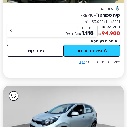
פתח תקווה
קיה ספורטז'
PREMIUM
2021
יד 1
53,000 ק״מ
96,900 ₪
החזר חודשי מ-
1,118
94,900
₪
לחודש
*
₪
תוספות לעיסקה
לפגישה בסוכנות
יצירת קשר
*חישוב ההחזר מפורט ב
תקנון