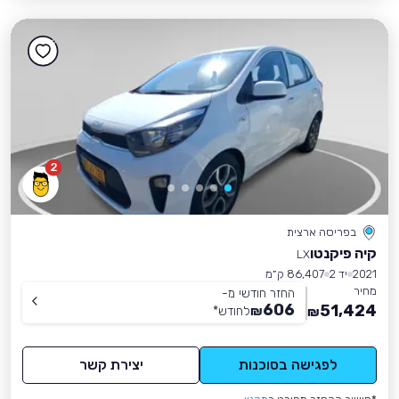
2
בפריסה ארצית
קיה פיקנטו
LX
2021
יד 2
86,407 ק״מ
מחיר
החזר חודשי מ-
606
51,424
₪
לחודש
*
₪
לפגישה בסוכנות
יצירת קשר