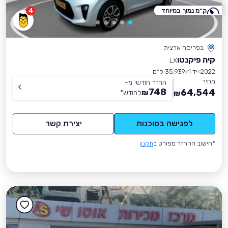
ק״מ נמוך במיוחד
4
בפריסה ארצית
קיה פיקנטו
LX
2022
יד 1
35,939 ק״מ
מחיר
החזר חודשי מ-
748
64,544
₪
לחודש
*
₪
לפגישה בסוכנות
יצירת קשר
*חישוב ההחזר מפורט ב
תקנון