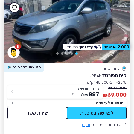
8
2,000 ₪ הנחה
ק״מ נמוך במיוחד
26 צפו ברכב זה
פתח תקווה
קיה ספורטז'
URBAN
2015
יד 2
145,000 ק״מ
41,000 ₪
החזר חודשי מ-
887
39,000
₪
לחודש
*
₪
תוספות לעיסקה
לפגישה בסוכנות
יצירת קשר
*חישוב ההחזר מפורט ב
תקנון