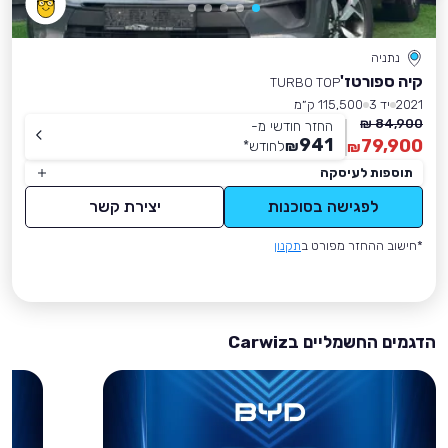
נתניה
קיה ספורטז'
TURBO TOP
2021
יד 3
115,500 ק״מ
84,900 ₪
החזר חודשי מ-
941
79,900
₪
לחודש
*
₪
תוספות לעיסקה
לפגישה בסוכנות
יצירת קשר
*חישוב ההחזר מפורט ב
תקנון
הדגמים החשמליים בCarwiz