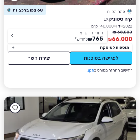
68 צפו ברכב זה
פתח תקווה
קיה סטוניק
LX
2022
יד 1
140,000 ק״מ
68,000 ₪
החזר חודשי מ-
765
66,000
₪
לחודש
*
₪
תוספות לעיסקה
לפגישה בסוכנות
יצירת קשר
*חישוב ההחזר מפורט ב
תקנון