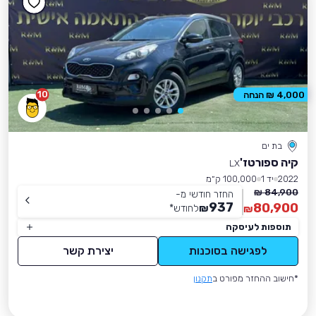
10
4,000 ₪ הנחה
בת ים
קיה ספורטז'
LX
2022
יד 1
100,000 ק״מ
84,900 ₪
החזר חודשי מ-
937
80,900
₪
לחודש
*
₪
תוספות לעיסקה
לפגישה בסוכנות
יצירת קשר
*חישוב ההחזר מפורט ב
תקנון