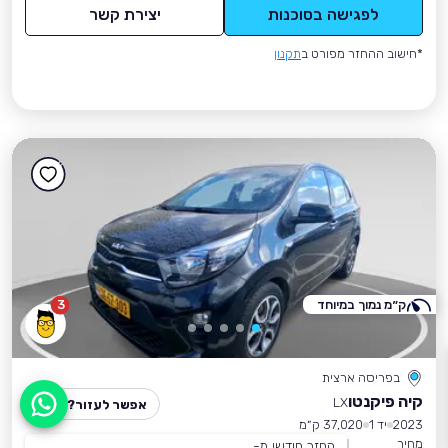
לפגישה בסוכנות
יצירת קשר
*חישוב ההחזר מפורט ב
תקנון
ק״מ נמוך במיוחד
3
בפריסה ארצית
קיה פיקנטו
LX
אפשר לעזור?
2023
יד 1
37,020 ק״מ
מחיר
החזר חודשי מ-