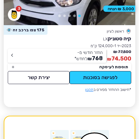
3
3,000 ₪ הנחה
175 צפו ברכב זה
ראשון לציון
קיה סטוניק
LX
2023
יד 1
124,000 ק״מ
77,500 ₪
החזר חודשי מ-
768
74,500
₪
לחודש
*
₪
תוספות לעיסקה
לפגישה בסוכנות
יצירת קשר
*חישוב ההחזר מפורט ב
תקנון