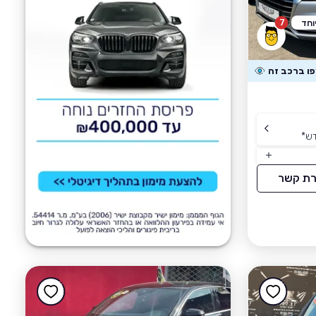
7
וחד
דש
*
רת קשר