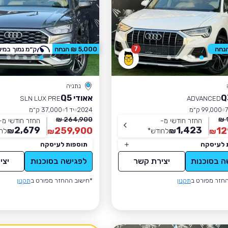
7
5,000 ₪ הנחה
ק״מ נמוך במיו
נתניה
אאודי Q5
SLN LUX PRE
ADVANCED
99,000 ק״מ
2024
יד 1
37,000 ק״מ
264,900 ₪
החזר חודשי מ-
החזר חודשי מ-
2,679
1,423
259,900
12
₪
לחודש
*
₪
לח
₪
₪
 לעיסקה
תוספות לעיסקה
ה בסוכנות
יצירת קשר
לפגישה בסוכנות
יצי
חזר מפורט ב
תקנון
*חישוב ההחזר מפורט ב
תקנון