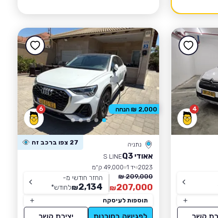
6
4
2,000 ₪ הנחה
27 צפו ברכב זה
נתניה
אאודי Q3
S LINE
2023
יד 1
49,000 ק״מ
209,000 ₪
החזר חודשי מ-
2,134
207,000
₪
לחודש
*
₪
תוספות לעיסקה
רת קשר
לפגישה בסוכנות
יצירת קשר