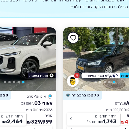
מובילה בתחום היוקרה והטכנולוגיה.
4
ק״מ נמוך במיוחד
פתוח בשבת
73 צפו ברכב זה
20 צפו ברכב זה
אום אל-פחם
אאודי Q3
DESIGN
STYLE
122,200 ק״מ
2026
יד 1
0 ק״מ
מחיר
החזר חודשי מ-
החזר חודשי מ-
2,464
1,743
329,999
4
₪
לחודש
*
₪
לח
₪
₪