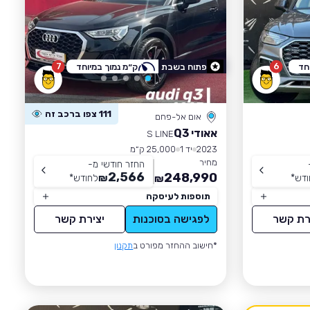
7
6
חד
פתוח בשבת
ק״מ נמוך במיוחד
111 צפו ברכב זה
אום אל-פחם
אאודי Q3
S LINE
2023
יד 1
25,000 ק״מ
מחיר
החזר חודשי מ-
2,566
248,990
ודש
*
₪
לחודש
*
₪
תוספות לעיסקה
רת קשר
לפגישה בסוכנות
יצירת קשר
*חישוב ההחזר מפורט ב
תקנון