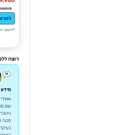
9,900
תוספות
לפגיש
*חישוב הה
רוצה ללמ
מידע 
ניהולה
מטה הח
בעיקר
קוואטר