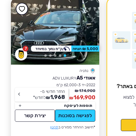
7
5,000 ₪ הנחה
ק״מ נמוך במיוחד
נתניה
אאודי A5
ADV LUXURY
2022
יד 3
62,000 ק״מ
ם באתר?
174,900 ₪
החזר חודשי מ-
1,968
 למצוא
169,900
₪
לחודש
*
₪
ך
תוספות לעיסקה
לפגישה בסוכנות
יצירת קשר
*חישוב ההחזר מפורט ב
תקנון