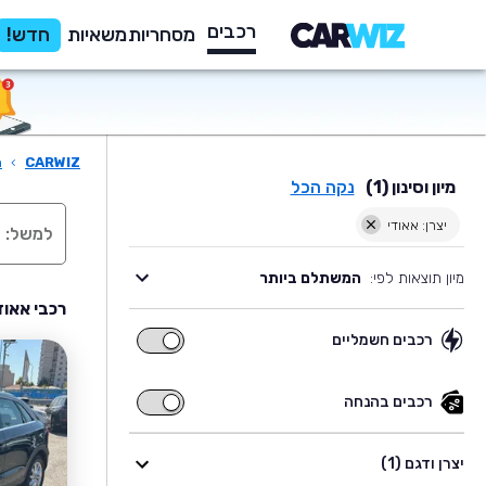
רכבים
מסחריות
משאיות
חדש!
CARWIZ
›
ר
מיון וסינון (1)
נקה הכל
יצרן: אאודי
מיון תוצאות לפי:
המשתלם ביותר
רכבי אאוד
רכבים חשמליים
רכבים
חשמליים
רכבים בהנחה
רכבים
בהנחה
יצרן ודגם (1)