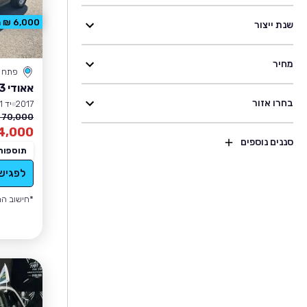
6,000 ₪ הנחה
שנת ייצור
מחיר
פתח ת
אאודי Q3
בחרו אזור
2017
יד 1
70,000 ₪
4,000
סננים נוספים
תוספות
לפגיש
*חישוב הה