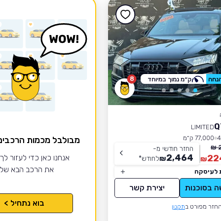
8
ק״מ נמוך במיוחד
LIMITED
77,000 ק״מ
מבולבל מכמות הרכבי
החזר חודשי מ-
2,464
22
אנחנו כאן כדי לעזור לך
₪
לחודש
*
₪
את הרכב הבא של
 לעיסקה
ה בסוכנות
יצירת קשר
בוא נתחיל >
חזר מפורט ב
תקנון