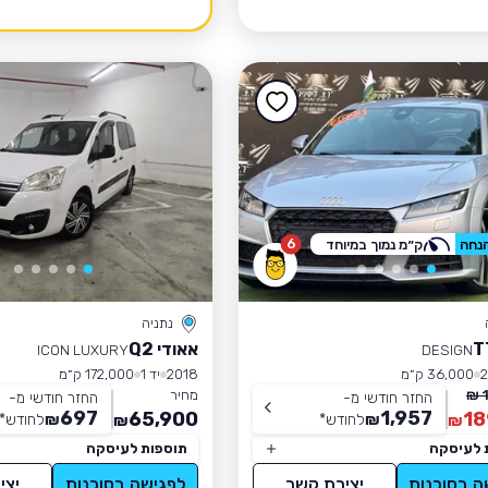
6
ק״מ נמוך במיוחד
נתניה
אאודי Q2
ICON LUXURY
DESIGN
36,000 ק״מ
2018
יד 1
172,000 ק״מ
מחיר
החזר חודשי מ-
החזר חודשי מ-
697
1,957
65,900
18
₪
לחודש
*
₪
לחודש
*
₪
₪
 לעיסקה
תוספות לעיסקה
ה בסוכנות
יצירת קשר
לפגישה בסוכנות
יצי