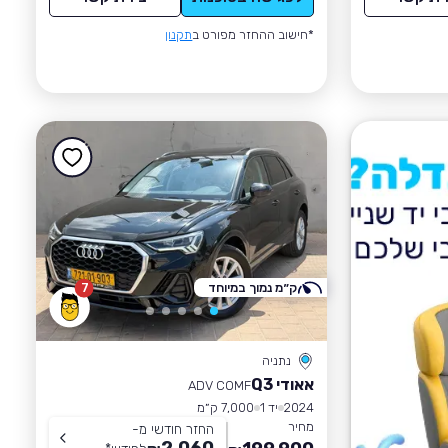
*חישוב ההחזר מפורט ב
תקנון
ק״מ נמוך במיוחד
7
נתניה
אאודי Q3
ADV COMF
2024
יד 1
7,000 ק״מ
מחיר
החזר חודשי מ-