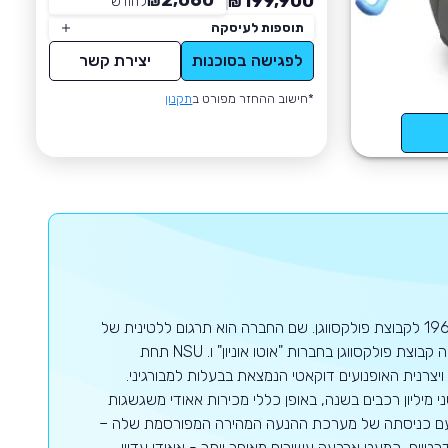
2,060
199,900
₪
לחודש
*
₪
תוספות לעיסקה
לפגישה בסוכנות
יצירת קשר
*חישוב ההחזר מפורט ב
תקנון
אאודי הינה חברה גרמנית לייצור מכוניות יוקרה, שהוקמה בשנת 1910 ושייכת מאז1964 לקבוצת פולקסווגן. שם החברה הוא תרגום ללטינית של
שם משפחתו של מייסד החברה הורך. החברה העכשווית נוצרה על ידי איחוד שביצעה קבוצת פולקסווגן בחברות "אוטו אוניון" ו. NSU תחת
ויצרנית האופנועים דוקאטי הנמצאת בבעלות למבורגיני.
יליון רכבים בשנה, באופן כללי מכירות אאודי משגשגות
 עם כניסתה של מערכת ההנעה המהירה המפורסמת שלה –
רטיים, כמעט ארבעה עשורים מאוחר יותר - אאודי עדיין