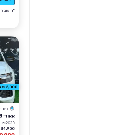
*חישוב הה
5,000 ₪ הנחה
נתניה
אאודי Q8
2020
יד 4
34,900 ₪