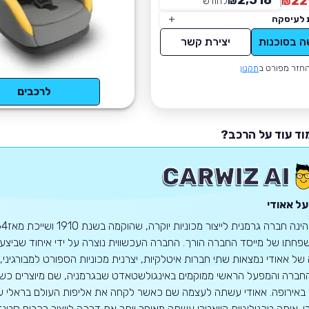
2,518
22
₪
לחודש
*
₪
 לעיסקה
ה בסוכנות
יצירת קשר
חזר מפורט ב
תקנון
לרכבים
וד עוד על הרכב?
על אאודי
 של אאודי נמצאות שתי חברות איטלקיות, יצרנית מכוניות הספורט למבורגיני, 
ברה והמפעל הראשי ממוקמים באינגולשטאדט שבגרמניה, שם מיוצרים כשני מ
 באירופה. אאודי עשתה לעצמה שם כאשר לקחה את אליפות העולם בראלי
ו. אותה טכנולוגיית קוואטרו עשתה מאוחר יותר את דרכה לייצור רכבים סטנד