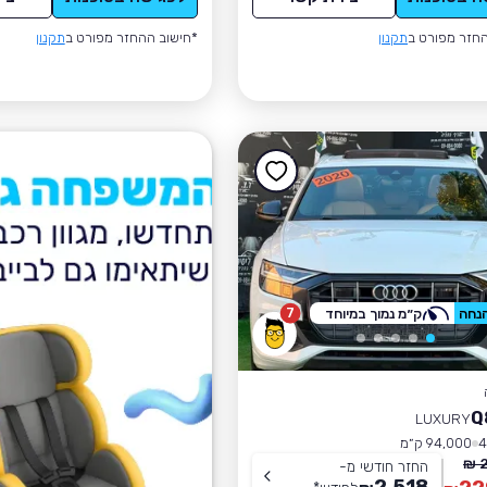
חזר מפורט ב
תקנון
*חישוב ההחזר מפורט ב
תקנון
7
ק״מ נמוך במיוחד
LUXURY
94,000 ק״מ
2
החזר חודשי מ-