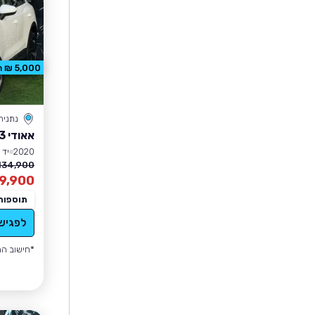
5,000 ₪ הנחה
נתניה
אאודי Q3
2020
יד 7
134,900 ₪
9,900
תוספות
לפגיש
*חישוב הה