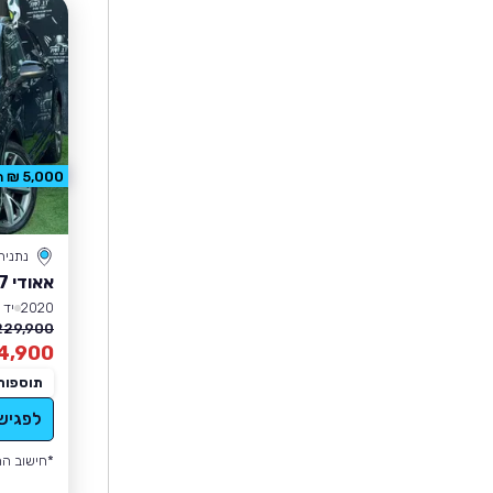
5,000 ₪ הנחה
נתניה
אאודי Q7
2020
יד 4
229,900 ₪
4,900
תוספות
לפגיש
*חישוב הה