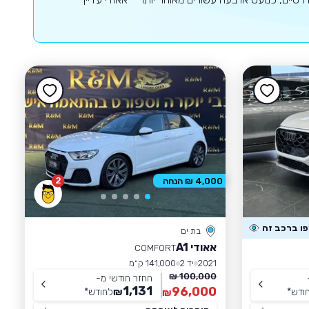
2
4,000 ₪ הנחה
בת ים
אאודי A1
COMFORT
2021
יד 2
141,000 ק״מ
100,000 ₪
החזר חודשי מ-
1,131
96,000
ודש
*
₪
לחודש
*
₪