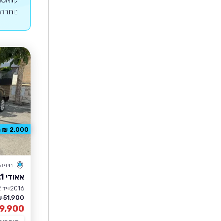
נותרה 
2,000 ₪ הנחה
חיפה
אאודי A1
2016
יד 2
51,900 ₪
9,900