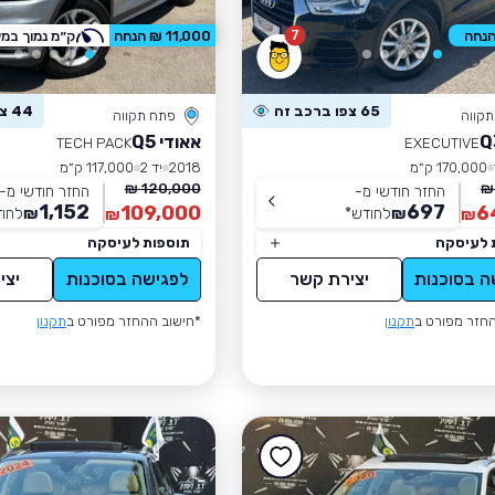
7
11,000 ₪ הנחה
ק״מ נמוך במי
65 צפו ברכב זה
44 צפו ברכב זה
קווה
פתח תקווה
אאודי Q5
TECH PACK
EXECUTIVE
170,000 ק״מ
2018
יד 2
117,000 ק״מ
120,000 ₪
החזר חודשי מ-
החזר חודשי מ-
1,152
697
109,000
6
₪
לחודש
*
₪
לחו
₪
₪
 לעיסקה
תוספות לעיסקה
ה בסוכנות
יצירת קשר
לפגישה בסוכנות
יצי
חזר מפורט ב
תקנון
*חישוב ההחזר מפורט ב
תקנון