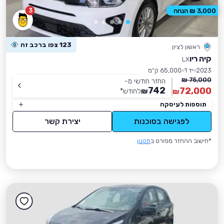
3
3,000 ₪ הנחה
123 צפו ברכב זה
ראשון לציון
קיה ריו
LX
2023
יד 1
65,000 ק״מ
75,000 ₪
החזר חודשי מ-
742
72,000
₪
לחודש
*
₪
תוספות לעיסקה
לפגישה בסוכנות
יצירת קשר
*חישוב ההחזר מפורט ב
תקנון