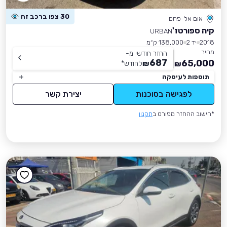
30 צפו ברכב זה
אום אל-פחם
קיה ספורטז'
URBAN
2018
יד 2
138,000 ק״מ
מחיר
החזר חודשי מ-
687
65,000
₪
לחודש
*
₪
תוספות לעיסקה
לפגישה בסוכנות
יצירת קשר
*חישוב ההחזר מפורט ב
תקנון