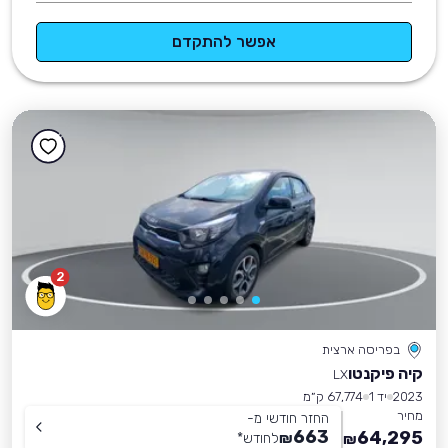
אפשר להתקדם
2
בפריסה ארצית
קיה פיקנטו
LX
2023
יד 1
67,774 ק״מ
מחיר
החזר חודשי מ-
663
64,295
₪
לחודש
*
₪