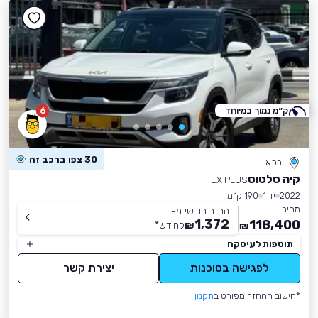
ק״מ נמוך במיוחד
6
30 צפו ברכב זה
ירכא
קיה סלטוס
EX PLUS
2022
יד 1
190 ק״מ
מחיר
החזר חודשי מ-
1,372
118,400
₪
לחודש
*
₪
תוספות לעיסקה
לפגישה בסוכנות
יצירת קשר
*חישוב ההחזר מפורט ב
תקנון