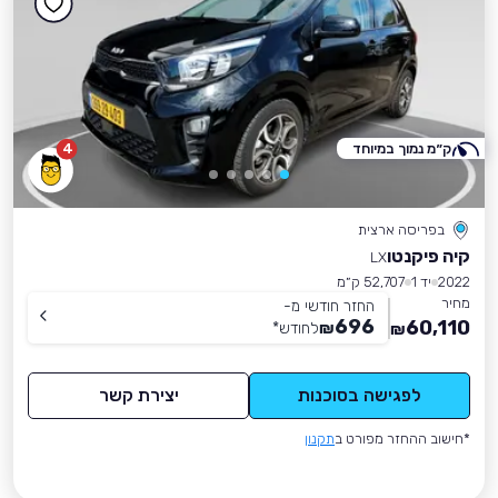
ק״מ נמוך במיוחד
4
בפריסה ארצית
קיה פיקנטו
LX
2022
יד 1
52,707 ק״מ
מחיר
החזר חודשי מ-
696
60,110
₪
לחודש
*
₪
לפגישה בסוכנות
יצירת קשר
*חישוב ההחזר מפורט ב
תקנון