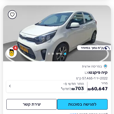
ק״מ נמוך במיוחד
4
בפריסה ארצית
קיה פיקנטו
LX
2022
יד 1
57,465 ק״מ
מחיר
החזר חודשי מ-
703
60,647
₪
לחודש
*
₪
לפגישה בסוכנות
יצירת קשר