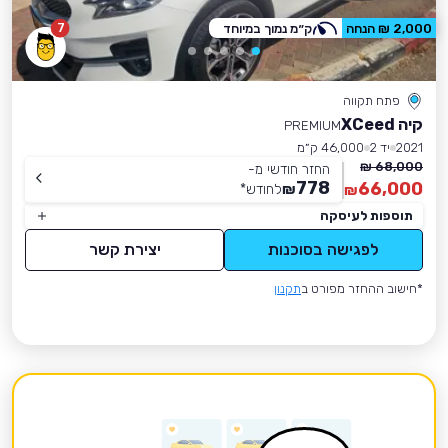
7
2,000 ₪ הנחה
ק״מ נמוך במיוחד
פתח תקווה
קיה XCeed
PREMIUM
2021
יד 2
46,000 ק״מ
68,000 ₪
החזר חודשי מ-
778
66,000
₪
לחודש
*
₪
תוספות לעיסקה
לפגישה בסוכנות
יצירת קשר
*חישוב ההחזר מפורט ב
תקנון