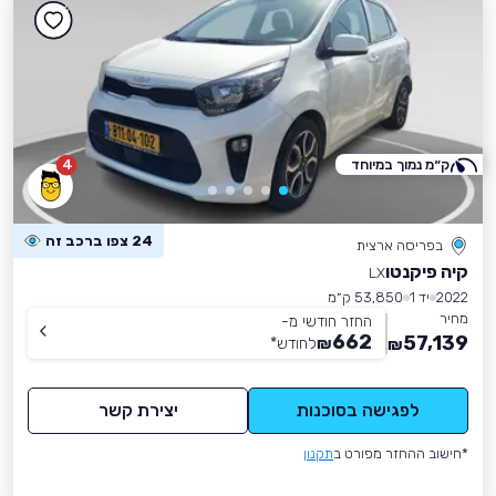
ק״מ נמוך במיוחד
4
24 צפו ברכב זה
בפריסה ארצית
קיה פיקנטו
LX
2022
יד 1
53,850 ק״מ
מחיר
החזר חודשי מ-
662
57,139
₪
לחודש
*
₪
לפגישה בסוכנות
יצירת קשר
*חישוב ההחזר מפורט ב
תקנון