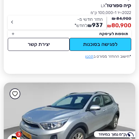
קיה ספורטז'
LX
2022
יד 1
100,000 ק״מ
84,900 ₪
החזר חודשי מ-
937
80,900
₪
לחודש
*
₪
תוספות לעיסקה
לפגישה בסוכנות
יצירת קשר
*חישוב ההחזר מפורט ב
תקנון
ק״מ נמוך במיוחד
3