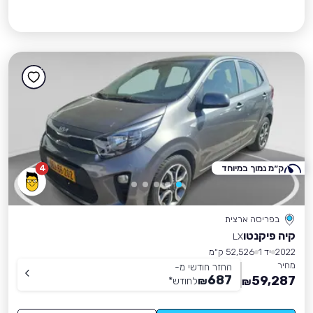
ק״מ נמוך במיוחד
4
בפריסה ארצית
קיה פיקנטו
LX
2022
יד 1
52,526 ק״מ
מחיר
החזר חודשי מ-
687
59,287
₪
לחודש
*
₪