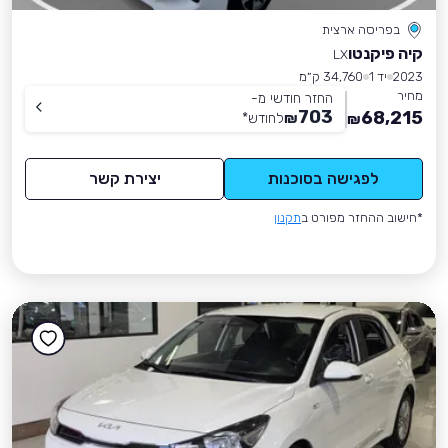
בפריסה ארצית
קיה פיקנטו
LX
2023
יד 1
34,760 ק״מ
מחיר
החזר חודשי מ-
703
68,215
₪
לחודש
*
₪
לפגישה בסוכנות
יצירת קשר
*חישוב ההחזר מפורט ב
תקנון