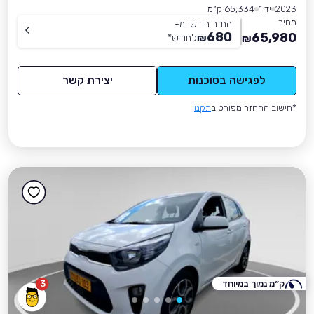
2023
יד 1
65,334 ק״מ
מחיר
החזר חודשי מ-
680
65,980
₪
לחודש
*
₪
לפגישה בסוכנות
יצירת קשר
*חישוב ההחזר מפורט ב
תקנון
ק״מ נמוך במיוחד
3