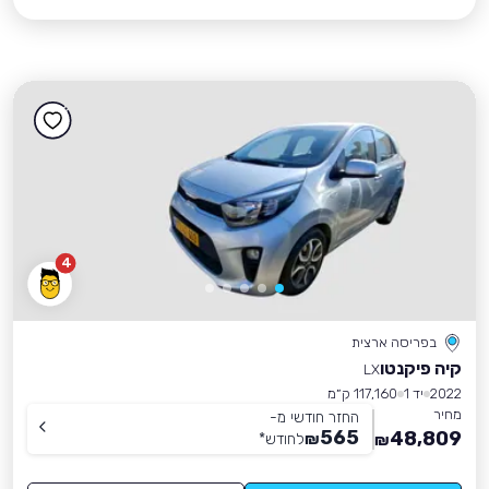
4
בפריסה ארצית
קיה פיקנטו
LX
2022
יד 1
117,160 ק״מ
מחיר
החזר חודשי מ-
565
48,809
₪
לחודש
*
₪