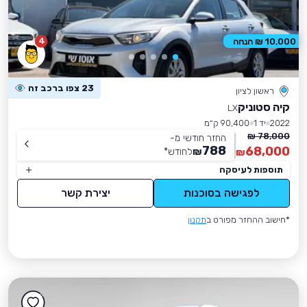
4
10,000 ₪ הנחה
23 צפו ברכב זה
ראשון לציון
קיה סטוניק
LX
2022
יד 1
90,400 ק״מ
78,000 ₪
החזר חודשי מ-
788
68,000
₪
לחודש
*
₪
תוספות לעיסקה
לפגישה בסוכנות
יצירת קשר
*חישוב ההחזר מפורט ב
תקנון