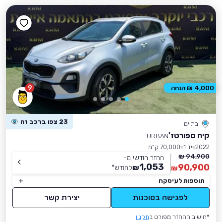
9
4,000 ₪ הנחה
23 צפו ברכב זה
בת ים
קיה ספורטז'
URBAN
2022
יד 1
70,000 ק״מ
94,900 ₪
החזר חודשי מ-
1,053
90,900
₪
לחודש
*
₪
תוספות לעיסקה
לפגישה בסוכנות
יצירת קשר
*חישוב ההחזר מפורט ב
תקנון