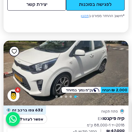
לפגישה בסוכנות
יצירת קשר
*חישוב ההחזר מפורט ב
תקנון
6
2,000 ₪ הנחה
ק״מ נמוך במיוחד
632 צפו ברכב זה
פתח תקווה
קיה פיקנטו
EX
אפשר לעזור?
2018
יד 1
88,000 ק״מ
47,000 ₪
החזר חודשי מ-