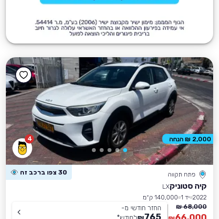
4
2,000 ₪ הנחה
30 צפו ברכב זה
פתח תקווה
קיה סטוניק
LX
2022
יד 1
140,000 ק״מ
68,000 ₪
החזר חודשי מ-
765
66,000
₪
לחודש
*
₪