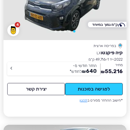
ק״מ נמוך במיוחד
4
בפריסה ארצית
קיה פיקנטו
LX
2022
יד 1
49,716 ק״מ
מחיר
החזר חודשי מ-
640
55,216
₪
לחודש
*
₪
לפגישה בסוכנות
יצירת קשר
*חישוב ההחזר מפורט ב
תקנון