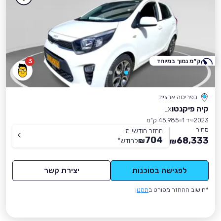
ק״מ נמוך במיוחד
3
בפריסה ארצית
קיה פיקנטו
LX
2023
יד 1
45,985 ק״מ
מחיר
החזר חודשי מ-
704
68,333
₪
לחודש
*
₪
לפגישה בסוכנות
יצירת קשר
*חישוב ההחזר מפורט ב
תקנון