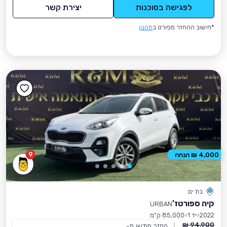
לפגישה בסוכנות
יצירת קשר
*חישוב ההחזר מפורט ב
תקנון
9
4,000 ₪ הנחה
בת ים
קיה ספורטז'
URBAN
2022
יד 1
85,000 ק״מ
94,900 ₪
החזר חודשי מ-