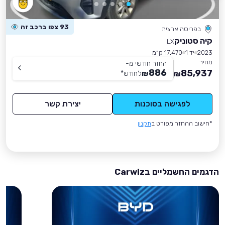
93 צפו ברכב זה
בפריסה ארצית
קיה סטוניק
LX
2023
יד 1
17,470 ק״מ
מחיר
החזר חודשי מ-
886
85,937
₪
לחודש
*
₪
לפגישה בסוכנות
יצירת קשר
*חישוב ההחזר מפורט ב
תקנון
הדגמים החשמליים בCarwiz