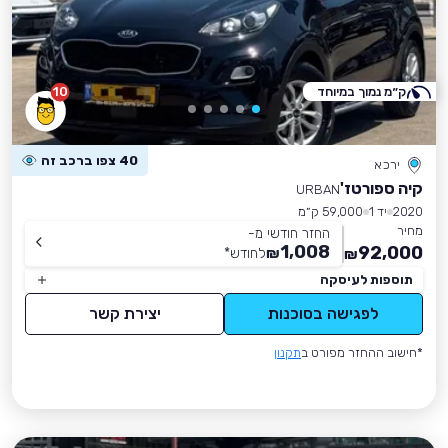
ק״מ נמוך במיוחד
10
40 צפו ברכב זה
ירכא
קיה ספורטז'
URBAN
2020
יד 1
59,000 ק״מ
מחיר
החזר חודשי מ-
1,008
92,000
₪
לחודש
*
₪
תוספות לעיסקה
לפגישה בסוכנות
יצירת קשר
*חישוב ההחזר מפורט ב
תקנון