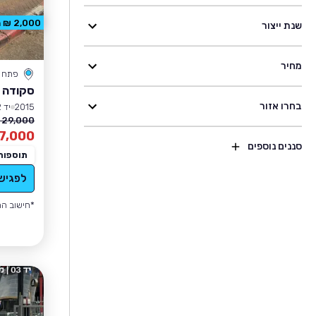
2,000 ₪ הנחה
שנת ייצור
מחיר
פתח ת
סקודה 
בחרו אזור
2015
יד 2
29,000 ₪
7,000
סננים נוספים
תוספות
לפגיש
*חישוב הה