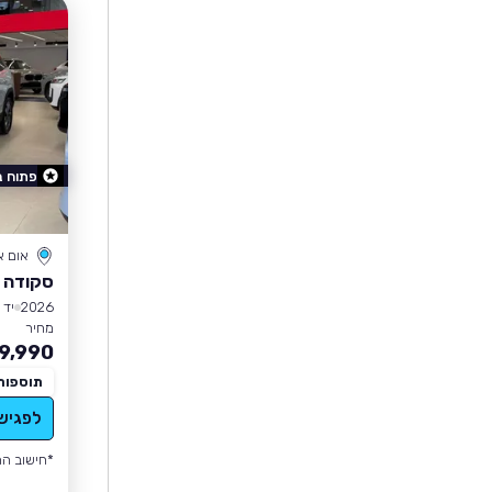
פתוח 
אום 
סקודה 
2026
יד 1
מחיר
9,990
תוספות
לפגיש
*חישוב הה