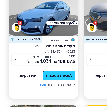
6
ק״מ נמוך במיוחד
6
163 צפו ברכב זה
בפריסה ארצית
סקודה אוקטביה
AMBITION
2023
יד 1
34,430 ק״מ
מחיר
החזר חודשי מ-
1,031
100,073
₪
לחודש
*
₪
רת קשר
לפגישה בסוכנות
יצירת קשר
*חישוב ההחזר מפורט ב
תקנון