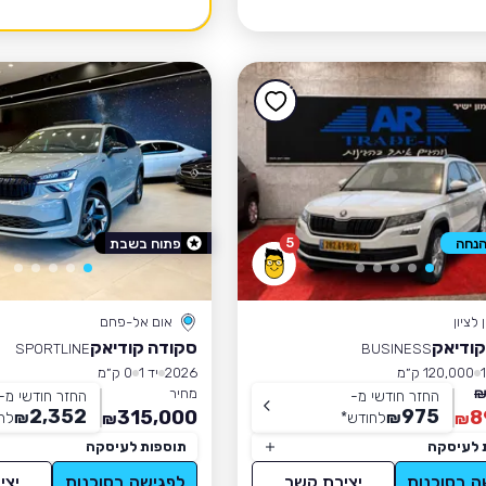
5
פתוח בשבת
לציון
אום אל-פחם
קודיאק
סקודה קודיאק
SPORTLINE
BUSINESS
120,000 ק״מ
2026
יד 1
0 ק״מ
מחיר
החזר חודשי מ-
החזר חודשי מ-
2,352
975
315,000
8
₪
לחודש
*
₪
לח
₪
₪
 לעיסקה
תוספות לעיסקה
ה בסוכנות
יצירת קשר
לפגישה בסוכנות
יצי