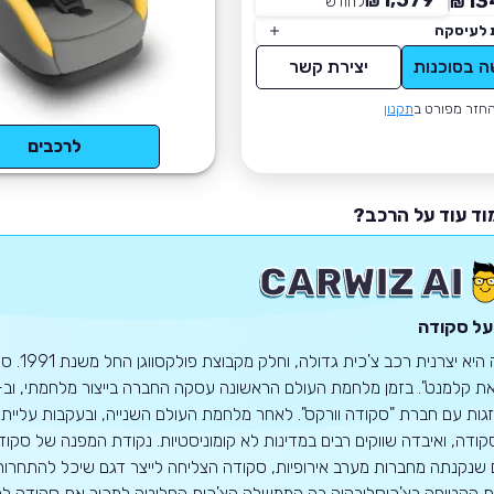
1,579
13
₪
לחודש
*
₪
 לעיסקה
ה בסוכנות
יצירת קשר
חזר מפורט ב
תקנון
לרכבים
וד עוד על הרכב?
על סקודה
ות עם חברת "סקודה וורקס". לאחר מלחמת העולם השנייה, ובעקבות עליית 
 שנקנתה מחברות מערב אירופיות, סקודה הצליחה לייצר דגם שיכל להתחרות
הקטיפה בצ'כוסלובקיה בה הממשלה הצ'כית החליטה למכור את סקודה למשק