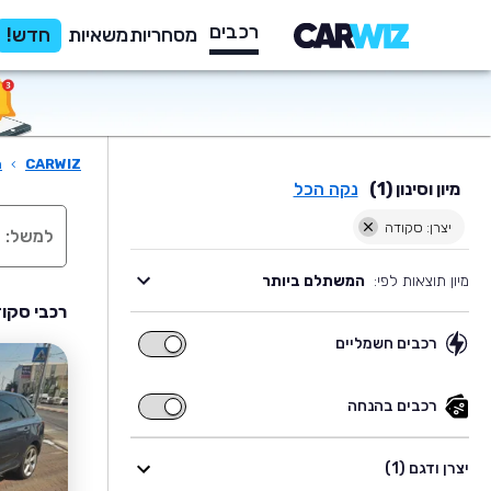
רכבים
מסחריות
משאיות
חדש!
CARWIZ
›
ר
מיון וסינון (1)
נקה הכל
יצרן: סקודה
מיון תוצאות לפי:
המשתלם ביותר
רכבי סקוד
רכבים חשמליים
רכבים
חשמליים
רכבים בהנחה
רכבים
בהנחה
יצרן ודגם (1)