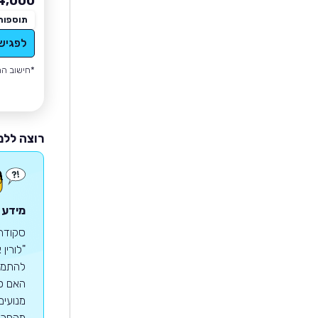
4,000
תוספות
לפגיש
*חישוב הה
רוצה ללמ
מידע 
להתמזג
מנועים
מהפכת 