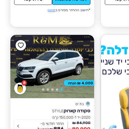
*חישוב ההחזר מפורט ב
תקנון
8
4,000 ₪ הנחה
בת ים
סקודה קארוק
STYLE
2020
יד 1
150,000 ק״מ
84,900 ₪
החזר חודשי מ-