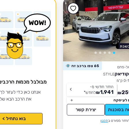
בשבת
65 צפו ברכב זה
אל-פחם
קודיאק
STYLE
0 ק״מ
מבולבל מכמות הרכבי
החזר חודשי מ-
1,941
25
אנחנו כאן כדי לעזור לך
₪
לחודש
*
₪
את הרכב הבא של
 לעיסקה
ה בסוכנות
יצירת קשר
בוא נתחיל >
חזר מפורט ב
תקנון