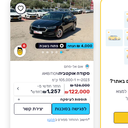
6
4,000 ₪ הנחה
פתוח בשבת
אום אל-פחם
סקודה אוקטביה
AMBITION
2023
יד 1
105,000 ק״מ
ם באתר?
126,000 ₪
החזר חודשי מ-
1,257
 למצוא
122,000
₪
לחודש
*
₪
ך
תוספות לעיסקה
לפגישה בסוכנות
יצירת קשר
*חישוב ההחזר מפורט ב
תקנון