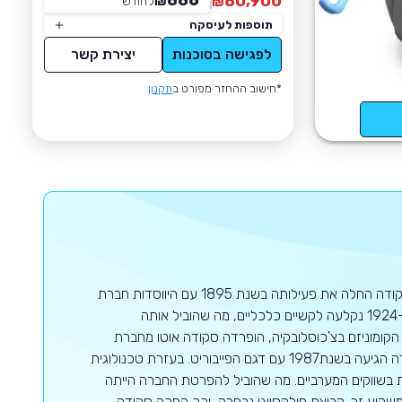
886
80,900
₪
לחודש
*
₪
תוספות לעיסקה
לפגישה בסוכנות
יצירת קשר
*חישוב ההחזר מפורט ב
תקנון
סקודה היא יצרנית רכב צ'כית גדולה, וחלק מקבוצת פולקסווגן החל משנת 1991. סקודה החלה את פעילותה בשנת 1895 עם היווסדות חברת
"לורין את קלמנט". בזמן מלחמת העולם הראשונה עסקה החברה בייצור מלחמתי, וב-1924 נקלעה לקשיים כלכליים, מה שהוביל אותה
הקומוניזם בצ'כוסלובקיה, הופרדה סקודה אוטו מחברת
האם סקודה, ואיבדה שווקים רבים במדינות לא קומוניסטיות. נקודת המפנה של סקודה הגיעה בשנת1987 עם דגם הפייבוריט. בעזרת טכנולוגית
 בשווקים המערביים. מה שהוביל להפרטת החברה הייתה
יע זר. קבוצת פולקסווגן נבחרה, וכך הפכה סקודה