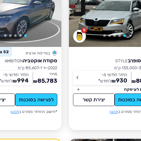
9
52 צפו ברכב זה
בפריסה ארצית
סופרב
סקודה אוקטביה
AMBITION
STYLE
135,000 ק״מ
2022
יד 1
85,607 ק״מ
מחיר
החזר חודשי מ-
החזר חודשי מ-
994
930
85,783
8
₪
לחודש
*
₪
לחודש
*
₪
₪
 לעיסקה
ה בסוכנות
יצירת קשר
לפגישה בסוכנות
יצי
חזר מפורט ב
תקנון
*חישוב ההחזר מפורט ב
תקנון