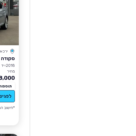
ירכא
סקודה 
2018
יד 3
מחיר
8,000
תוספות
לפגיש
*חישוב הה