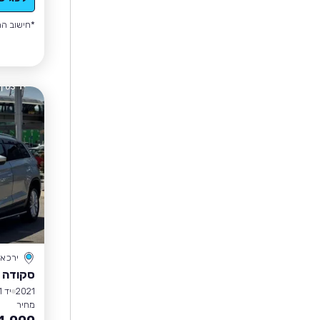
*חישוב הה
ירכא
סקודה 
2021
יד 1
מחיר