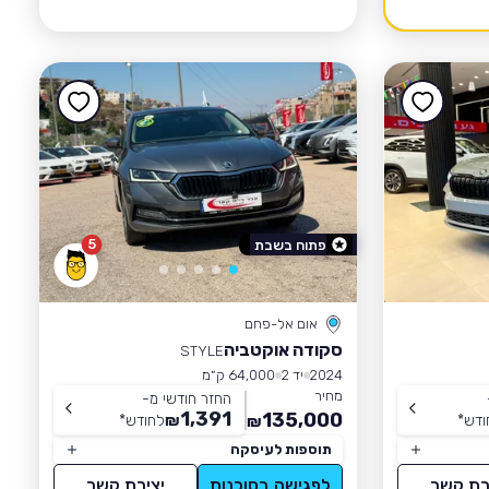
5
פתוח בשבת
אום אל-פחם
סקודה אוקטביה
STYLE
2024
יד 2
64,000 ק״מ
מחיר
החזר חודשי מ-
1,391
135,000
ודש
*
₪
לחודש
*
₪
תוספות לעיסקה
רת קשר
לפגישה בסוכנות
יצירת קשר