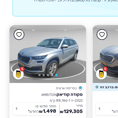
5
5
בפריסה ארצית
סקודה קודיאק
AMBITION
2022
יד 1
88,746 ק״מ
מחיר
החזר חודשי מ-
1,498
129,305
דש
*
₪
לחודש
*
₪