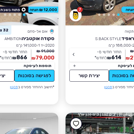
7
12,000 ₪ הנחה
פתוח בשבת
32 צפו ברכב זה
קווה
אום אל-פחם
ראפיד
סקודה אוקטביה
AMBITION
S.BACK STYLE
188,000 ק״מ
2020
יד 1
141,000 ק״מ
91,000 ₪
החזר חודשי מ-
החזר חודשי מ-
866
614
79,000
2
₪
לחודש
*
₪
לחודש
*
₪
₪
 לעיסקה
תוספות לעיסקה
ה בסוכנות
יצירת קשר
לפגישה בסוכנות
יצי
חזר מפורט ב
תקנון
*חישוב ההחזר מפורט ב
תקנון