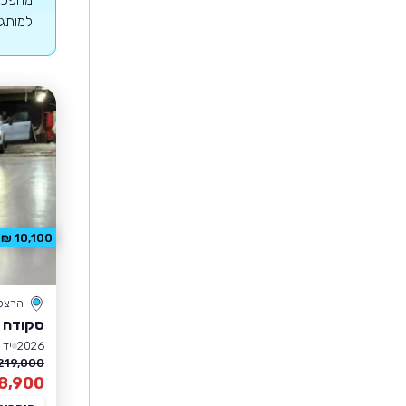
למותג 
10,100 ₪ הנחה
הרצל
סקודה 
2026
יד 1
219,000 ₪
8,900