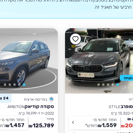
הרביעי של תאגיד זה.
24 צפו ברכב זה
יה
בפריסה ארצית
סופרב
סקודה קודיאק
AMBITION
STYLE
13,320 ק״מ
2022
יד 1
74,979 ק״מ
מחיר
החזר חודשי מ-
החזר חודשי מ-
1,457
1,559
125,789
20
₪
לחודש
*
₪
לחו
₪
₪