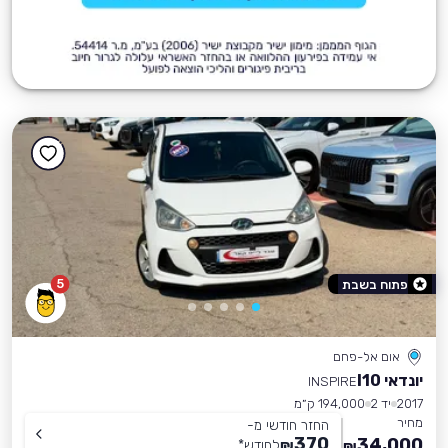
5
פתוח בשבת
אום אל-פחם
יונדאי I10
INSPIRE
2017
יד 2
194,000 ק״מ
מחיר
החזר חודשי מ-
370
34,000
₪
לחודש
*
₪