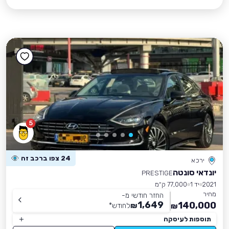
5
24 צפו ברכב זה
ירכא
יונדאי סונטה
PRESTIGE
2021
יד 1
77,000 ק״מ
מחיר
החזר חודשי מ-
1,649
140,000
₪
לחודש
*
₪
תוספות לעיסקה