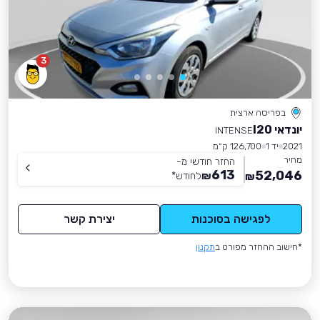
3
בפריסה ארצית
יונדאי I20
INTENSE
2021
יד 1
126,700 ק״מ
מחיר
החזר חודשי מ-
613
52,046
₪
לחודש
*
₪
לפגישה בסוכנות
יצירת קשר
*חישוב ההחזר מפורט ב
תקנון