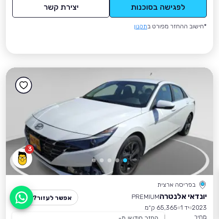
לפגישה בסוכנות
יצירת קשר
*חישוב ההחזר מפורט ב
תקנון
3
בפריסה ארצית
יונדאי אלנטרה
PREMIUM
אפשר לעזור?
2023
יד 1
65,365 ק״מ
מחיר
החזר חודשי מ-