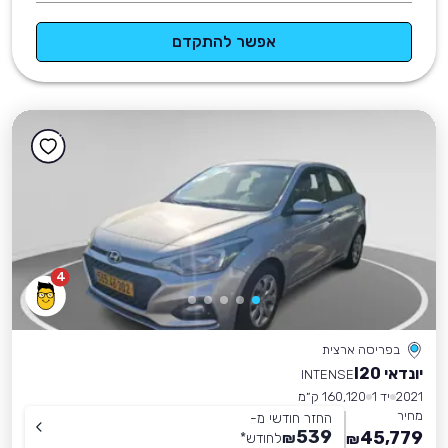
אפשר להתקדם
4
בפריסה ארצית
יונדאי I20
INTENSE
2021
יד 1
160,120 ק״מ
מחיר
החזר חודשי מ-
539
45,779
₪
לחודש
*
₪