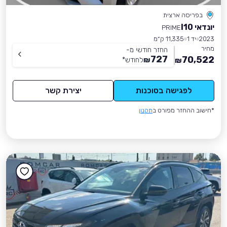
בפריסה ארצית
יונדאי I10
PRIME
2023
יד 1
11,335 ק״מ
מחיר
החזר חודשי מ-
727
70,522
₪
לחודש
*
₪
לפגישה בסוכנות
יצירת קשר
*חישוב ההחזר מפורט ב
תקנון