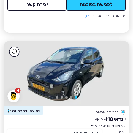
לפגישה בסוכנות
יצירת קשר
*חישוב ההחזר מפורט ב
תקנון
4
81 צפו ברכב זה
בפריסה ארצית
יונדאי I10
PRIME
2022
יד 1
79,781 ק״מ
מחיר
החזר חודשי מ-