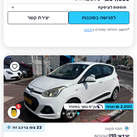
תוספות לעיסקה
לפגישה בסוכנות
יצירת קשר
*חישוב ההחזר מפורט ב
תקנון
5
2,000 ₪ הנחה
ק״מ נמוך במיוחד
22 צפו ברכב זה
פתח תקווה
יונדאי I10
INSIGHT