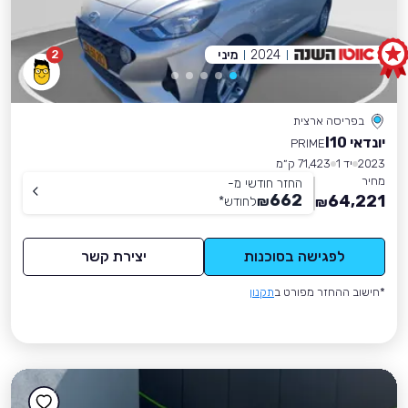
2024
מיני
2
בפריסה ארצית
יונדאי I10
PRIME
2023
יד 1
71,423 ק״מ
מחיר
החזר חודשי מ-
662
64,221
₪
לחודש
*
₪
לפגישה בסוכנות
יצירת קשר
*חישוב ההחזר מפורט ב
תקנון