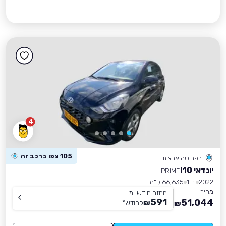
4
105 צפו ברכב זה
בפריסה ארצית
יונדאי I10
PRIME
2022
יד 1
66,635 ק״מ
מחיר
החזר חודשי מ-
591
51,044
₪
לחודש
*
₪