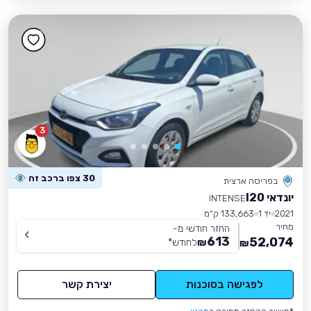
3
30 צפו ברכב זה
בפריסה ארצית
יונדאי I20
INTENSE
2021
יד 1
133,663 ק״מ
מחיר
החזר חודשי מ-
613
52,074
₪
לחודש
*
₪
לפגישה בסוכנות
יצירת קשר