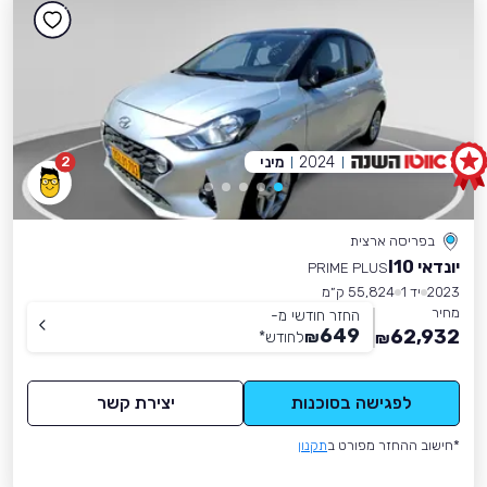
2024
מיני
2
בפריסה ארצית
יונדאי I10
PRIME PLUS
2023
יד 1
55,824 ק״מ
מחיר
החזר חודשי מ-
649
62,932
₪
לחודש
*
₪
לפגישה בסוכנות
יצירת קשר
*חישוב ההחזר מפורט ב
תקנון