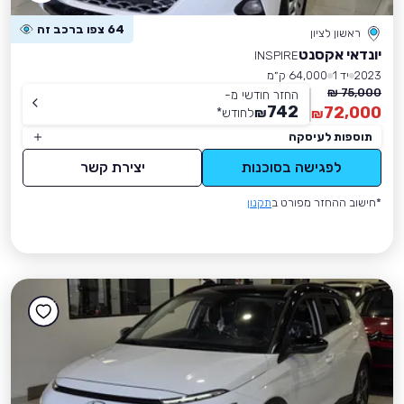
64 צפו ברכב זה
ראשון לציון
יונדאי אקסנט
INSPIRE
2023
יד 1
64,000 ק״מ
75,000 ₪
החזר חודשי מ-
742
72,000
₪
לחודש
*
₪
תוספות לעיסקה
לפגישה בסוכנות
יצירת קשר
*חישוב ההחזר מפורט ב
תקנון