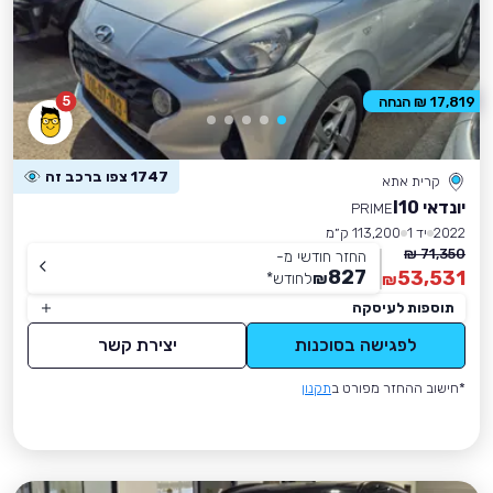
5
17,819 ₪ הנחה
1747 צפו ברכב זה
קרית אתא
יונדאי I10
PRIME
2022
יד 1
113,200 ק״מ
71,350 ₪
החזר חודשי מ-
827
53,531
₪
לחודש
*
₪
תוספות לעיסקה
לפגישה בסוכנות
יצירת קשר
*חישוב ההחזר מפורט ב
תקנון