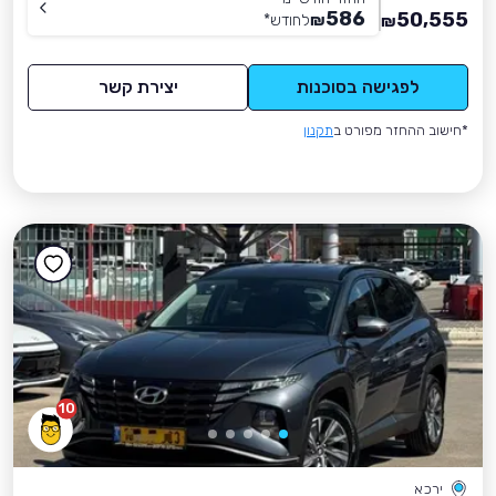
586
50,555
₪
לחודש
*
₪
לפגישה בסוכנות
יצירת קשר
*חישוב ההחזר מפורט ב
תקנון
10
ירכא