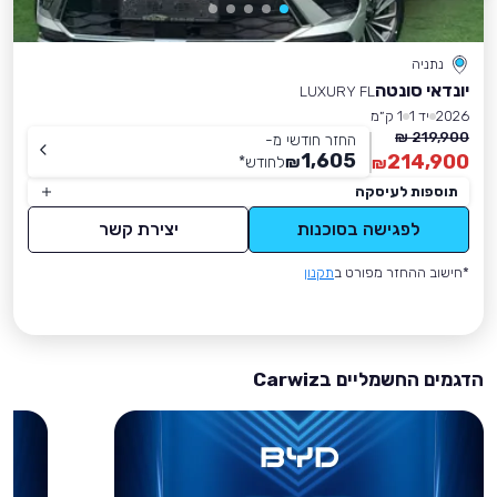
נתניה
יונדאי סונטה
LUXURY FL
2026
יד 1
1 ק״מ
219,900 ₪
החזר חודשי מ-
1,605
214,900
₪
לחודש
*
₪
תוספות לעיסקה
לפגישה בסוכנות
יצירת קשר
*חישוב ההחזר מפורט ב
תקנון
הדגמים החשמליים בCarwiz