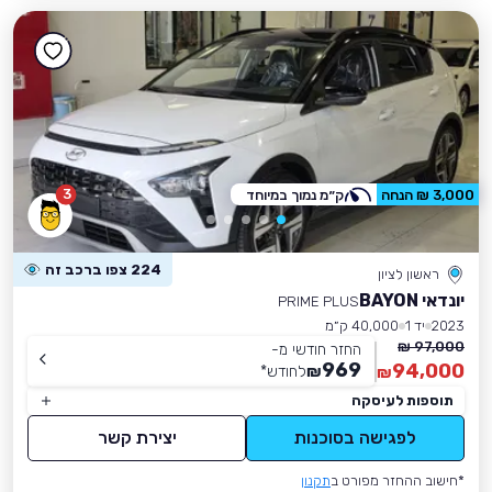
3
3,000 ₪ הנחה
ק״מ נמוך במיוחד
224 צפו ברכב זה
ראשון לציון
יונדאי BAYON
PRIME PLUS
2023
יד 1
40,000 ק״מ
97,000 ₪
החזר חודשי מ-
969
94,000
₪
לחודש
*
₪
תוספות לעיסקה
לפגישה בסוכנות
יצירת קשר
*חישוב ההחזר מפורט ב
תקנון