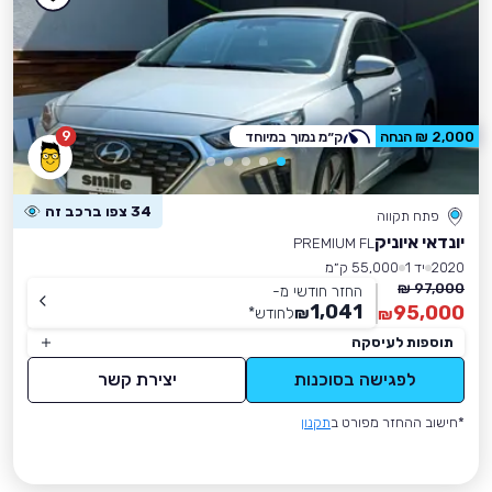
9
2,000 ₪ הנחה
ק״מ נמוך במיוחד
34 צפו ברכב זה
פתח תקווה
יונדאי איוניק
PREMIUM FL
2020
יד 1
55,000 ק״מ
97,000 ₪
החזר חודשי מ-
1,041
95,000
₪
לחודש
*
₪
תוספות לעיסקה
לפגישה בסוכנות
יצירת קשר
*חישוב ההחזר מפורט ב
תקנון