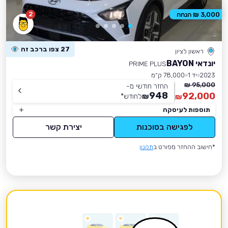
2
3,000 ₪ הנחה
27 צפו ברכב זה
ראשון לציון
יונדאי BAYON
PRIME PLUS
2023
יד 1
78,000 ק״מ
95,000 ₪
החזר חודשי מ-
948
92,000
₪
לחודש
*
₪
תוספות לעיסקה
לפגישה בסוכנות
יצירת קשר
*חישוב ההחזר מפורט ב
תקנון