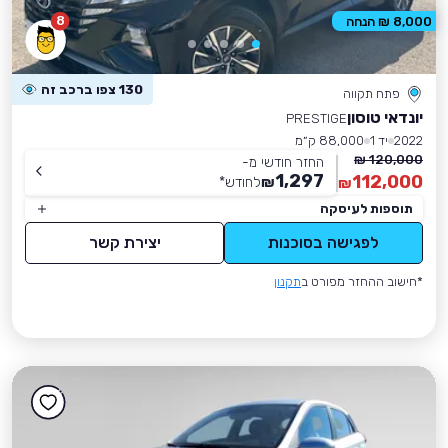
8
8,000 ₪ הנחה
130 צפו ברכב זה
פתח תקווה
יונדאי טוסון
PRESTIGE
2022
יד 1
88,000 ק״מ
120,000 ₪
החזר חודשי מ-
1,297
112,000
₪
לחודש
*
₪
תוספות לעיסקה
לפגישה בסוכנות
יצירת קשר
*חישוב ההחזר מפורט ב
תקנון