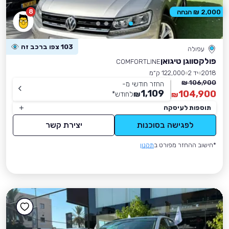
8
2,000 ₪ הנחה
103 צפו ברכב זה
עפולה
פולקסווגן טיגואן
COMFORTLINE
2018
יד 2
122,000 ק״מ
106,900 ₪
החזר חודשי מ-
1,109
104,900
₪
לחודש
*
₪
תוספות לעיסקה
לפגישה בסוכנות
יצירת קשר
*חישוב ההחזר מפורט ב
תקנון