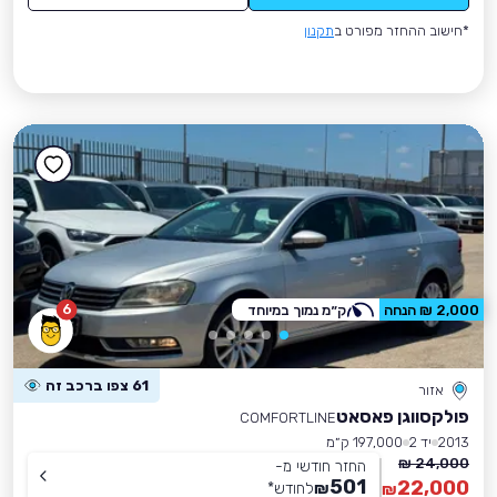
*חישוב ההחזר מפורט ב
תקנון
6
2,000 ₪ הנחה
ק״מ נמוך במיוחד
61 צפו ברכב זה
אזור
פולקסווגן פאסאט
COMFORTLINE
2013
יד 2
197,000 ק״מ
24,000 ₪
החזר חודשי מ-
501
22,000
₪
לחודש
*
₪