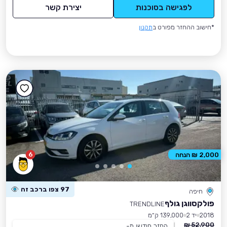
לפגישה בסוכנות
יצירת קשר
*חישוב ההחזר מפורט ב
תקנון
6
2,000 ₪ הנחה
97 צפו ברכב זה
חיפה
פולקסווגן גולף
TRENDLINE
2018
יד 2
139,000 ק״מ
52,900 ₪
החזר חודשי מ-