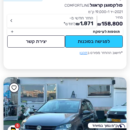
פולקסווגן קראוול
COMFORTLINE
2021
יד 1
19,000 ק״מ
מחיר
החזר חודשי מ-
1,871
158,800
₪
לחודש
*
₪
תוספות לעיסקה
לפגישה בסוכנות
יצירת קשר
*חישוב ההחזר מפורט ב
תקנון
ק״מ נמוך במיוחד
5