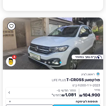
ק״מ נמוך במיוחד
4
ראשון לציון
פולקסווגן T-CROSS
LIFE PLUS
2023
יד 1
9,000 ק״מ
מחיר
החזר חודשי מ-
1,081
104,900
₪
לחודש
*
₪
תוספות לעיסקה