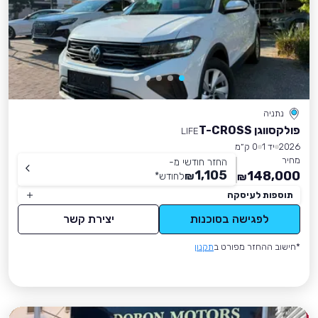
נתניה
פולקסווגן T-CROSS
LIFE
2026
יד 1
0 ק״מ
מחיר
החזר חודשי מ-
1,105
148,000
₪
לחודש
*
₪
תוספות לעיסקה
לפגישה בסוכנות
יצירת קשר
*חישוב ההחזר מפורט ב
תקנון