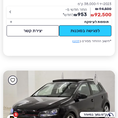
2023
יד 1
38,000 ק״מ
94,500 ₪
החזר חודשי מ-
953
92,500
₪
לחודש
*
₪
תוספות לעיסקה
לפגישה בסוכנות
יצירת קשר
*חישוב ההחזר מפורט ב
תקנון
ק״מ נמוך במיוחד
5