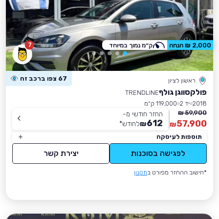
7
2,000 ₪ הנחה
ק״מ נמוך במיוחד
67 צפו ברכב זה
ראשון לציון
פולקסווגן גולף
TRENDLINE
2018
יד 2
119,000 ק״מ
59,900 ₪
החזר חודשי מ-
612
57,900
₪
לחודש
*
₪
תוספות לעיסקה
לפגישה בסוכנות
יצירת קשר
*חישוב ההחזר מפורט ב
תקנון