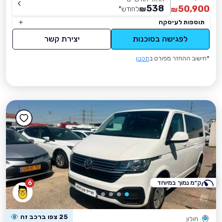
538
50,900
₪
לחודש
*
₪
תוספות לעיסקה
לפגישה בסוכנות
יצירת קשר
*חישוב ההחזר מפורט ב
תקנון
ק״מ נמוך במיוחד
6
25 צפו ברכב זה
חולון