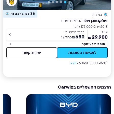
38 צפו ברכב זה
בני ברק
פולקסווגן פולו
COMFORTLINE
2013
יד 2
175,000 ק״מ
מחיר
החזר חודשי מ-
680
29,900
₪
לחודש
*
₪
תוספות לעיסקה
לפגישה בסוכנות
יצירת קשר
*חישוב ההחזר מפורט ב
תקנון
הדגמים החשמליים בCarwiz