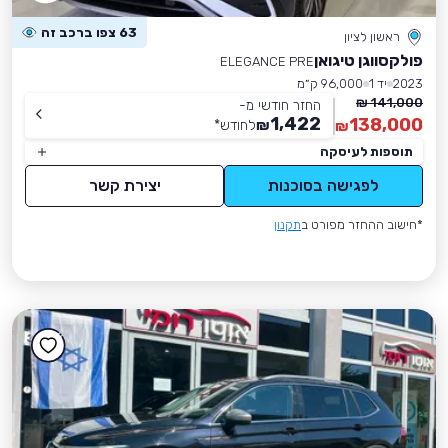
63 צפו ברכב זה
ראשון לציון
פולקסווגן טיגואן
ELEGANCE PRE
2023
יד 1
96,000 ק״מ
141,000 ₪
החזר חודשי מ-
1,422
138,000
₪
לחודש
*
₪
תוספות לעיסקה
לפגישה בסוכנות
יצירת קשר
*חישוב ההחזר מפורט ב
תקנון