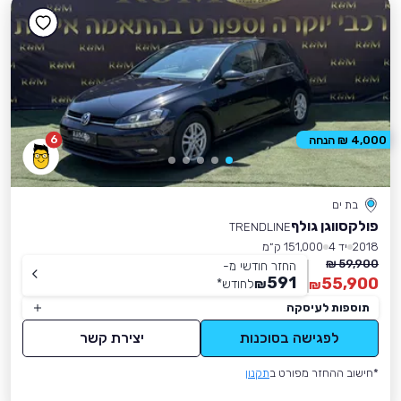
6
4,000 ₪ הנחה
בת ים
פולקסווגן גולף
TRENDLINE
2018
יד 4
151,000 ק״מ
59,900 ₪
החזר חודשי מ-
591
55,900
₪
לחודש
*
₪
תוספות לעיסקה
לפגישה בסוכנות
יצירת קשר
*חישוב ההחזר מפורט ב
תקנון