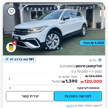
6
4,000 ₪ הנחה
181 צפו ברכב זה
בת ים
פולקסווגן טיגואן
ELEGANCE
2022
יד 1
101,000 ק״מ
124,000 ₪
החזר חודשי מ-
1,390
120,000
₪
לחודש
*
₪
תוספות לעיסקה
לפגישה בסוכנות
יצירת קשר
*חישוב ההחזר מפורט ב
תקנון