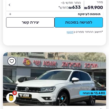
מחיר
החזר חודשי מ-
633
59,900
₪
לחודש
*
₪
תוספות לעיסקה
לפגישה בסוכנות
יצירת קשר
*חישוב ההחזר מפורט ב
תקנון
8
13,480 ₪ הנחה