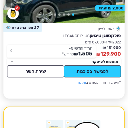
6
2,000 ₪ הנחה
27 צפו ברכב זה
ראשון לציון
פולקסווגן טיגואן
LEGANCE PLUS
2022
יד 1
87,000 ק״מ
131,900 ₪
החזר חודשי מ-
1,505
129,900
₪
לחודש
*
₪
תוספות לעיסקה
לפגישה בסוכנות
יצירת קשר
*חישוב ההחזר מפורט ב
תקנון