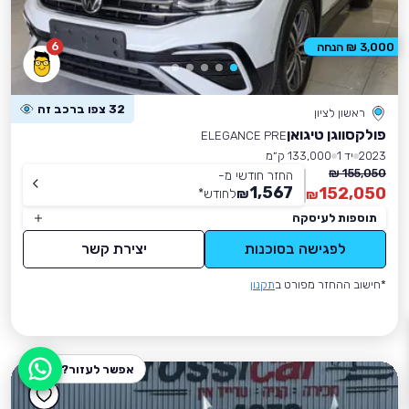
6
3,000 ₪ הנחה
32 צפו ברכב זה
ראשון לציון
פולקסווגן טיגואן
ELEGANCE PRE
2023
יד 1
133,000 ק״מ
155,050 ₪
החזר חודשי מ-
1,567
152,050
₪
לחודש
*
₪
תוספות לעיסקה
לפגישה בסוכנות
יצירת קשר
*חישוב ההחזר מפורט ב
תקנון
אפשר לעזור?