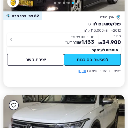
82 צפו ברכב זה
אבן יהודה
פולקסווגן פולו
GTI
2012
יד 3
118,000 ק״מ
מחיר
החזר חודשי מ-
1,133
34,900
₪
לחודש
*
₪
תוספות לעיסקה
לפגישה בסוכנות
יצירת קשר
*חישוב ההחזר מפורט ב
תקנון