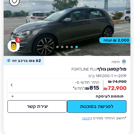
3
2,000 ₪ הנחה
62 צפו ברכב זה
חיפה
פולקסווגן גולף
FORTLINE PLU
2019
יד 1
149,000 ק״מ
74,900 ₪
החזר חודשי מ-
815
72,900
₪
לחודש
*
₪
תוספות לעיסקה
לפגישה בסוכנות
יצירת קשר
*חישוב ההחזר מפורט ב
תקנון