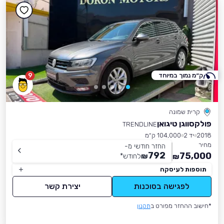
ק״מ נמוך במיוחד
9
קרית שמונה
פולקסווגן טיגואן
TRENDLINE
2018
יד 2
104,000 ק״מ
מחיר
החזר חודשי מ-
792
75,000
₪
לחודש
*
₪
תוספות לעיסקה
לפגישה בסוכנות
יצירת קשר
*חישוב ההחזר מפורט ב
תקנון