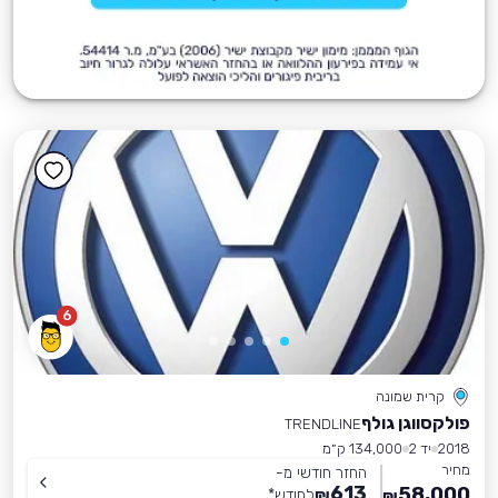
6
קרית שמונה
פולקסווגן גולף
TRENDLINE
2018
יד 2
134,000 ק״מ
מחיר
החזר חודשי מ-
613
58,000
₪
לחודש
*
₪