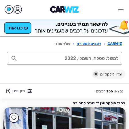
CARWIZ
›
רכבים למכירה
›
פולקסווגן
יצרן: פולקסווגן
מיון וסינון
(1)
נמצאו
רכבים
136
רכבי פולקסווגן יד שניה למכירה