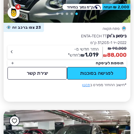
4
2,000 ₪ הנחה
ק״מ נמוך במיוחד
23 צפו ברכב זה
פתח תקווה
ניסאן ג'וק
ENTA-TECH TT
2022
יד 1
31,203 ק״מ
90,000 ₪
החזר חודשי מ-
1,019
88,000
₪
לחודש
*
₪
תוספות לעיסקה
לפגישה בסוכנות
יצירת קשר
*חישוב ההחזר מפורט ב
תקנון