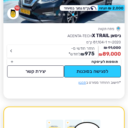
10
2,000 ₪ הנחה
ק״מ נמוך במיוחד
פתח תקווה
ניסאן X TRAIL
ACENTA-TECH
2020
יד 1
81,104 ק״מ
91,000 ₪
החזר חודשי מ-
975
89,000
₪
לחודש
*
₪
תוספות לעיסקה
לפגישה בסוכנות
יצירת קשר
*חישוב ההחזר מפורט ב
תקנון