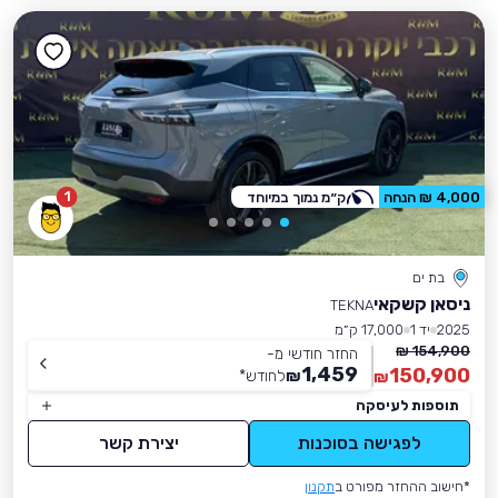
1
4,000 ₪ הנחה
ק״מ נמוך במיוחד
בת ים
ניסאן קשקאי
TEKNA
2025
יד 1
17,000 ק״מ
154,900 ₪
החזר חודשי מ-
1,459
150,900
₪
לחודש
*
₪
תוספות לעיסקה
לפגישה בסוכנות
יצירת קשר
*חישוב ההחזר מפורט ב
תקנון