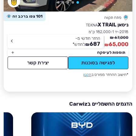
101 צפו ברכב זה
פתח תקווה
ניסאן X TRAIL
TEKNA
2018
יד 1
182,000 ק״מ
67,000 ₪
החזר חודשי מ-
687
65,000
₪
לחודש
*
₪
תוספות לעיסקה
לפגישה בסוכנות
יצירת קשר
*חישוב ההחזר מפורט ב
תקנון
הדגמים החשמליים בCarwiz