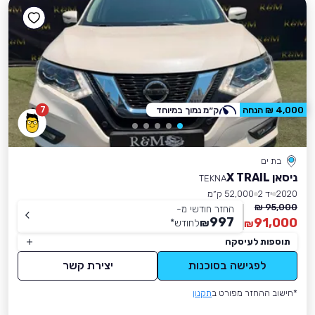
7
4,000 ₪ הנחה
ק״מ נמוך במיוחד
בת ים
ניסאן X TRAIL
TEKNA
2020
יד 2
52,000 ק״מ
95,000 ₪
החזר חודשי מ-
997
91,000
₪
לחודש
*
₪
תוספות לעיסקה
לפגישה בסוכנות
יצירת קשר
*חישוב ההחזר מפורט ב
תקנון