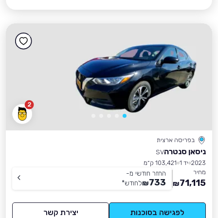
2
בפריסה ארצית
ניסאן סנטרה
SV
2023
יד 1
103,421 ק״מ
מחיר
החזר חודשי מ-
733
71,115
₪
לחודש
*
₪
לפגישה בסוכנות
יצירת קשר