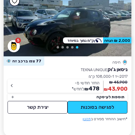
5
2,000 ₪ הנחה
ק״מ נמוך במיוחד
77 צפו ברכב זה
חיפה
ניסאן ג'וק
TEKNA UNIQUE
2017
יד 1
108,000 ק״מ
45,900 ₪
החזר חודשי מ-
478
43,900
₪
לחודש
*
₪
תוספות לעיסקה
לפגישה בסוכנות
יצירת קשר
*חישוב ההחזר מפורט ב
תקנון