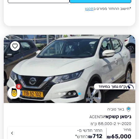
*חישוב ההחזר מפורט ב
תקנון
ק״מ נמוך במיוחד
8
באר טוביה
ניסאן קשקאי
ACENTA
2020
יד 2
88,000 ק״מ
מחיר
החזר חודשי מ-
712
65,000
₪
לחודש
*
₪