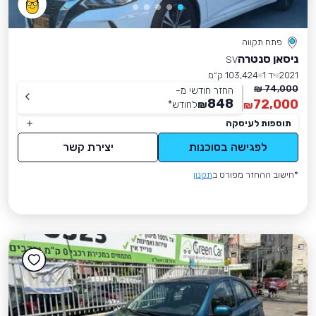
פתח תקווה
ניסאן סנטרה
SV
2021
יד 1
103,424 ק״מ
74,000 ₪
החזר חודשי מ-
848
72,000
₪
לחודש
*
₪
תוספות לעיסקה
לפגישה בסוכנות
יצירת קשר
*חישוב ההחזר מפורט ב
תקנון