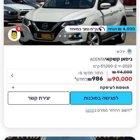
8
4,000 ₪ הנחה
ק״מ נמוך במיוחד
ירכא
ניסאן קשקאי
ACENTA
2020
יד 2
51,000 ק״מ
94,000 ₪
החזר חודשי מ-
986
90,000
₪
לחודש
*
₪
תוספות לעיסקה
לפגישה בסוכנות
יצירת קשר
*חישוב ההחזר מפורט ב
תקנון