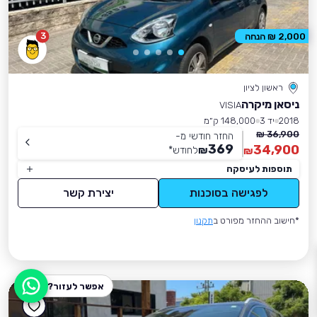
3
2,000 ₪ הנחה
ראשון לציון
ניסאן מיקרה
VISIA
2018
יד 3
148,000 ק״מ
36,900 ₪
החזר חודשי מ-
369
34,900
₪
לחודש
*
₪
תוספות לעיסקה
לפגישה בסוכנות
יצירת קשר
*חישוב ההחזר מפורט ב
תקנון
אפשר לעזור?