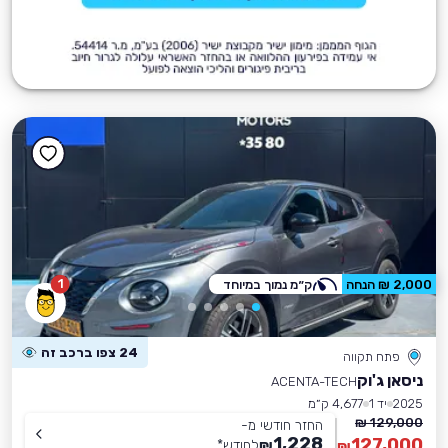
1
2,000 ₪ הנחה
ק״מ נמוך במיוחד
24 צפו ברכב זה
פתח תקווה
ניסאן ג'וק
ACENTA-TECH
2025
יד 1
4,677 ק״מ
129,000 ₪
החזר חודשי מ-
1,228
127,000
₪
לחודש
*
₪