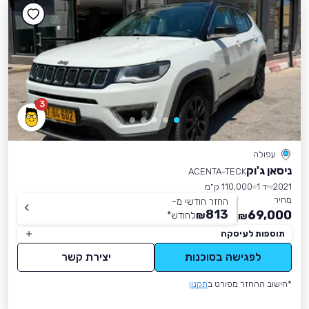
3
עפולה
ניסאן ג'וק
ACENTA-TECK
2021
יד 1
110,000 ק״מ
מחיר
החזר חודשי מ-
813
69,000
₪
לחודש
*
₪
תוספות לעיסקה
לפגישה בסוכנות
יצירת קשר
*חישוב ההחזר מפורט ב
תקנון