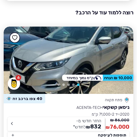
רוצה ללמוד עוד על הרכב?
6
10,000 ₪ הנחה
ק״מ נמוך במיוחד
40 צפו ברכב זה
פתח תקווה
ניסאן קשקאי
ACENTA-TECH
2020
יד 2
71,000 ק״מ
86,000 ₪
החזר חודשי מ-
832
76,000
₪
לחודש
*
₪
תוספות לעיסקה