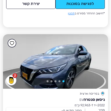
לפגישה בסוכנות
יצירת קשר
*חישוב ההחזר מפורט ב
תקנון
2
בפריסה ארצית
ניסאן סנטרה
SV
2022
יד 1
92,963 ק״מ
מחיר
החזר חודשי מ-