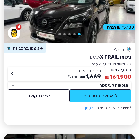
4
15,100 ₪ הנחה
34 צפו ברכב זה
הרצליה
ניסאן X TRAIL
TEKNA
2023
יד 1
68,000 ק״מ
177,000 ₪
החזר חודשי מ-
1,669
161,900
₪
לחודש
*
₪
תוספות לעיסקה
לפגישה בסוכנות
יצירת קשר
*חישוב ההחזר מפורט ב
תקנון