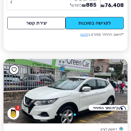
885
76,408
₪
לחודש
*
₪
לפגישה בסוכנות
יצירת קשר
*חישוב ההחזר מפורט ב
תקנון
ק״מ נמוך במיוחד
7
ראשון לציון