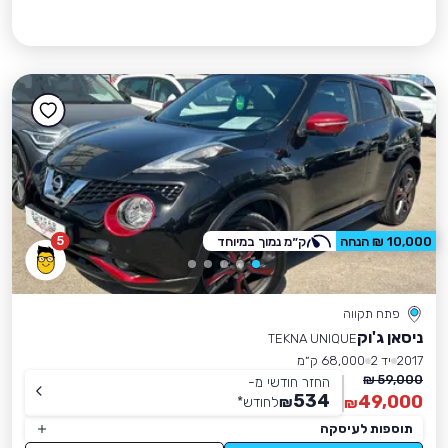
5
10,000 ₪ הנחה
ק״מ נמוך במיוחד
פתח תקווה
ניסאן ג'וק
TEKNA UNIQUE
2017
יד 2
68,000 ק״מ
59,000 ₪
החזר חודשי מ-
534
49,000
₪
לחודש
*
₪
תוספות לעיסקה