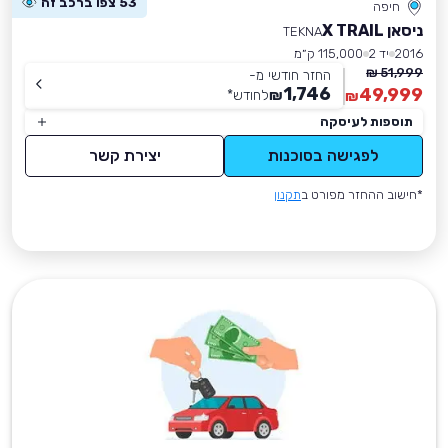
53 צפו ברכב זה
חיפה
ניסאן X TRAIL
TEKNA
2016
יד 2
115,000 ק״מ
51,999 ₪
החזר חודשי מ-
1,746
49,999
₪
לחודש
*
₪
תוספות לעיסקה
לפגישה בסוכנות
יצירת קשר
*חישוב ההחזר מפורט ב
תקנון