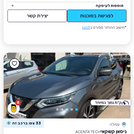
תוספות לעיסקה
לפגישה בסוכנות
יצירת קשר
*חישוב ההחזר מפורט ב
תקנון
ק״מ נמוך במיוחד
8
33 צפו ברכב זה
עפולה
ניסאן קשקאי
ACENTA TECH