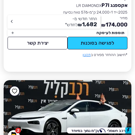
אקספנג P7I
LR DIAMONDX
2025
יד 1
24,000 ק״מ
576 טווח נסיעה
מחיר
החזר חודשי מ-
1,682
174,000
₪
לחודש
*
₪
תוספות לעיסקה
לפגישה בסוכנות
יצירת קשר
*חישוב ההחזר מפורט ב
תקנון
2
רכב חשמלי
ק״מ נמוך במיוחד