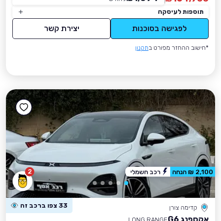
תוספות לעיסקה
לפגישה בסוכנות
יצירת קשר
*חישוב ההחזר מפורט ב
תקנון
2
2,100 ₪ הנחה
רכב חשמלי
33 צפו ברכב זה
קדימה צורן
אקספנג G6
LONG RANGE