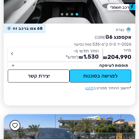
רכב חשמלי
68 צפו ברכב זה
נצרת
אקספנג G6
CORE
2026
יד 0
0 ק״מ
535 טווח נסיעה
מחיר
החזר חודשי מ-
1,530
204,990
₪
לחודש
*
₪
תוספות לעיסקה
לפגישה בסוכנות
יצירת קשר
*חישוב ההחזר מפורט ב
תקנון