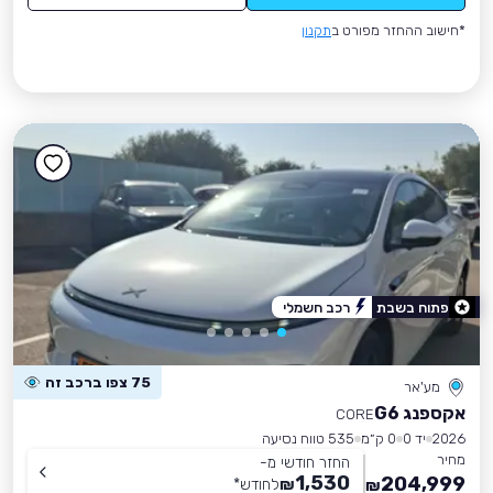
*חישוב ההחזר מפורט ב
תקנון
פתוח בשבת
רכב חשמלי
75 צפו ברכב זה
מע'אר
אקספנג G6
CORE
2026
יד 0
0 ק״מ
535 טווח נסיעה
מחיר
החזר חודשי מ-
1,530
204,999
₪
לחודש
*
₪