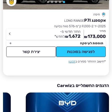
חיפה
אקספנג P7I
LONG RANGE
2025
יד 2
9,000 ק״מ
576 טווח נסיעה
מחיר
החזר חודשי מ-
1,672
173,000
₪
לחודש
*
₪
תוספות לעיסקה
לפגישה בסוכנות
יצירת קשר
*חישוב ההחזר מפורט ב
תקנון
הדגמים החשמליים בCarwiz