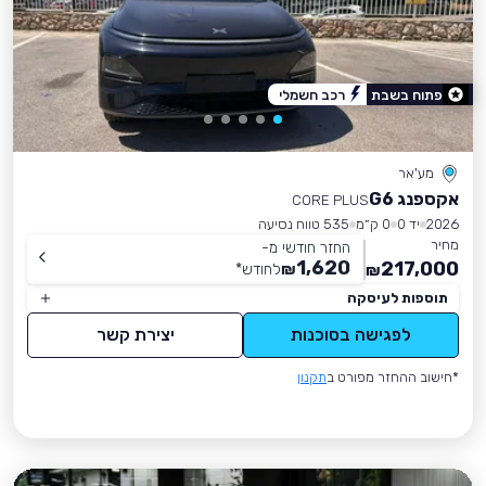
פתוח בשבת
רכב חשמלי
מע'אר
אקספנג G6
CORE PLUS
2026
יד 0
0 ק״מ
535 טווח נסיעה
מחיר
החזר חודשי מ-
1,620
217,000
₪
לחודש
*
₪
תוספות לעיסקה
לפגישה בסוכנות
יצירת קשר
*חישוב ההחזר מפורט ב
תקנון