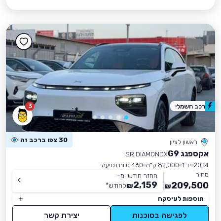
3
רכב חשמלי
30 צפו ברכב זה
ראשון לציון
אקספנג G9
SR DIAMONDX
2024
יד 1
82,000 ק״מ
460 טווח נסיעה
מחיר
החזר חודשי מ-
2,159
209,500
₪
לחודש
*
₪
תוספות לעיסקה
לפגישה בסוכנות
יצירת קשר