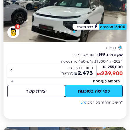
3
15,100 ₪ הנחה
רכב חשמלי
הרצליה
אקספנג G9
SR DIAMONDX
2024
יד 1
31,000 ק״מ
460 טווח נסיעה
255,000 ₪
החזר חודשי מ-
2,473
239,900
₪
לחודש
*
₪
תוספות לעיסקה
לפגישה בסוכנות
יצירת קשר
*חישוב ההחזר מפורט ב
תקנון