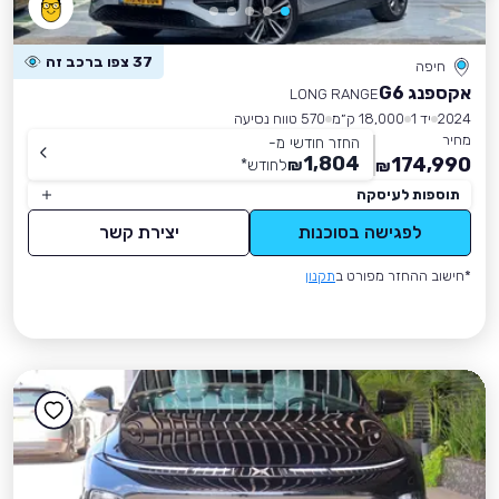
37 צפו ברכב זה
חיפה
אקספנג G6
LONG RANGE
2024
יד 1
18,000 ק״מ
570 טווח נסיעה
מחיר
החזר חודשי מ-
1,804
174,990
₪
לחודש
*
₪
תוספות לעיסקה
לפגישה בסוכנות
יצירת קשר
*חישוב ההחזר מפורט ב
תקנון