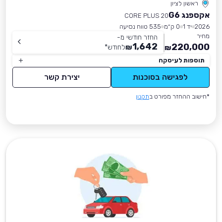
ראשון לציון
אקספנג G6
CORE PLUS 20
2026
יד 1
0 ק״מ
535 טווח נסיעה
מחיר
החזר חודשי מ-
1,642
220,000
₪
לחודש
*
₪
תוספות לעיסקה
לפגישה בסוכנות
יצירת קשר
*חישוב ההחזר מפורט ב
תקנון