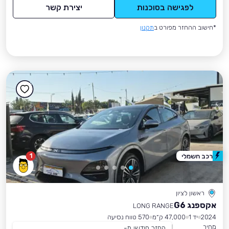
לפגישה בסוכנות
יצירת קשר
*חישוב ההחזר מפורט ב
תקנון
1
רכב חשמלי
ראשון לציון
אקספנג G6
LONG RANGE
2024
יד 1
47,000 ק״מ
570 טווח נסיעה
מחיר
החזר חודשי מ-