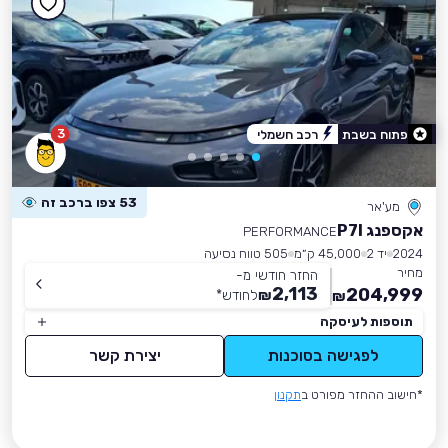
3
פתוח בשבת
רכב חשמלי
53 צפו ברכב זה
מע'אר
אקספנג P7I
PERFORMANCE
2024
יד 2
45,000 ק״מ
505 טווח נסיעה
מחיר
החזר חודשי מ-
2,113
204,999
₪
לחודש
*
₪
תוספות לעיסקה
לפגישה בסוכנות
יצירת קשר
*חישוב ההחזר מפורט ב
תקנון