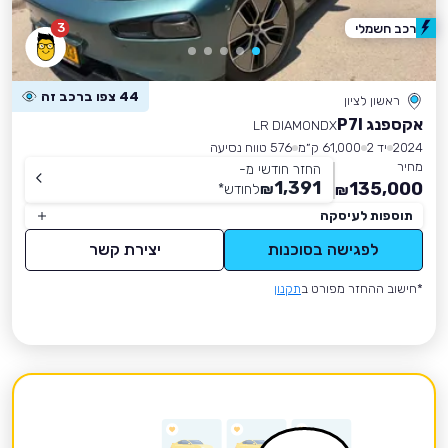
3
רכב חשמלי
44 צפו ברכב זה
ראשון לציון
אקספנג P7I
LR DIAMONDX
2024
יד 2
61,000 ק״מ
576 טווח נסיעה
מחיר
החזר חודשי מ-
1,391
135,000
₪
לחודש
*
₪
תוספות לעיסקה
לפגישה בסוכנות
יצירת קשר
*חישוב ההחזר מפורט ב
תקנון