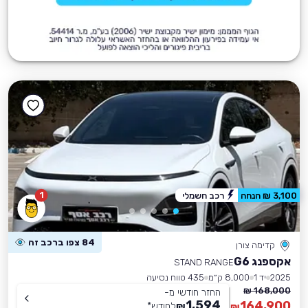
1
3,100 ₪ הנחה
רכב חשמלי
84 צפו ברכב זה
קדימה צורן
אקספנג G6
STAND RANGE
2025
יד 1
8,000 ק״מ
435 טווח נסיעה
168,000 ₪
החזר חודשי מ-
1,594
164,900
₪
לחודש
*
₪