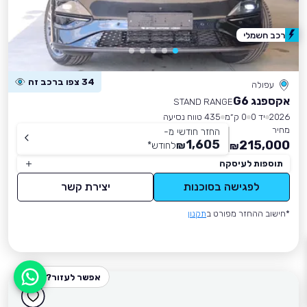
רכב חשמלי
34 צפו ברכב זה
עפולה
אקספנג G6
STAND RANGE
2026
יד 0
0 ק״מ
435 טווח נסיעה
מחיר
החזר חודשי מ-
1,605
215,000
₪
לחודש
*
₪
תוספות לעיסקה
לפגישה בסוכנות
יצירת קשר
*חישוב ההחזר מפורט ב
תקנון
אפשר לעזור?