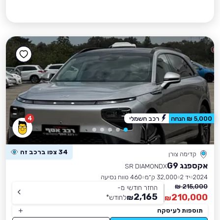
4
5,000 ₪ הנחה
רכב חשמלי
34 צפו ברכב זה
קדימה צורן
אקספנג G9
SR DIAMONDX
2024
יד 2
32,000 ק״מ
460 טווח נסיעה
215,000 ₪
החזר חודשי מ-
2,165
210,000
₪
לחודש
*
₪
תוספות לעיסקה