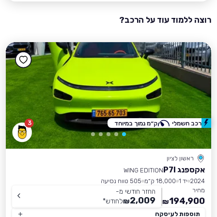
רוצה ללמוד עוד על הרכב?
3
רכב חשמלי
ק״מ נמוך במיוחד
ראשון לציון
אקספנג P7I
WING EDITION
2024
יד 1
18,000 ק״מ
505 טווח נסיעה
מחיר
החזר חודשי מ-
2,009
194,900
₪
לחודש
*
₪
תוספות לעיסקה