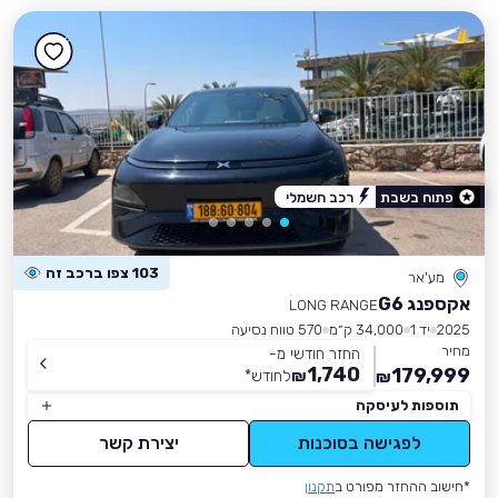
פתוח בשבת
רכב חשמלי
103 צפו ברכב זה
מע'אר
אקספנג G6
LONG RANGE
2025
יד 1
34,000 ק״מ
570 טווח נסיעה
מחיר
החזר חודשי מ-
1,740
179,999
₪
לחודש
*
₪
תוספות לעיסקה
לפגישה בסוכנות
יצירת קשר
*חישוב ההחזר מפורט ב
תקנון