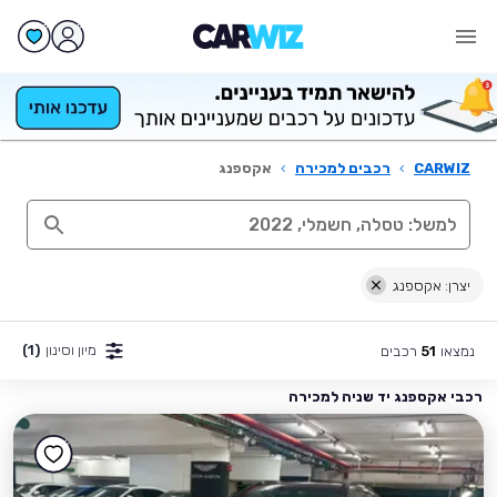
CARWIZ
›
רכבים למכירה
›
אקספנג
יצרן: אקספנג
מיון וסינון
(1)
נמצאו
רכבים
51
רכבי אקספנג יד שניה למכירה