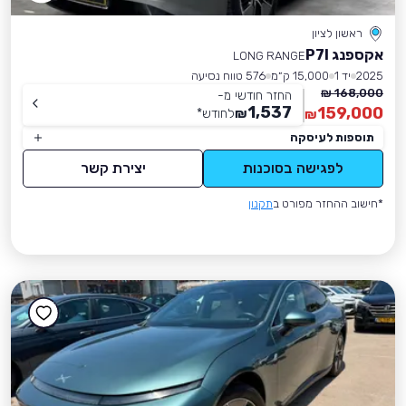
ראשון לציון
אקספנג P7I
LONG RANGE
2025
יד 1
15,000 ק״מ
576 טווח נסיעה
168,000 ₪
החזר חודשי מ-
1,537
159,000
₪
לחודש
*
₪
תוספות לעיסקה
לפגישה בסוכנות
יצירת קשר
*חישוב ההחזר מפורט ב
תקנון