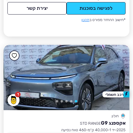
לפגישה בסוכנות
יצירת קשר
*חישוב ההחזר מפורט ב
תקנון
1
רכב חשמלי
חולון
אקספנג G9
STD RANGE
2025
יד 1
40,000 ק״מ
460 טווח נסיעה