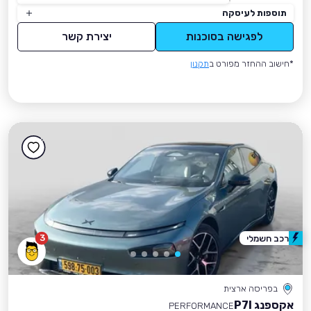
תוספות לעיסקה
לפגישה בסוכנות
יצירת קשר
*חישוב ההחזר מפורט ב
תקנון
3
רכב חשמלי
בפריסה ארצית
אקספנג P7I
PERFORMANCE