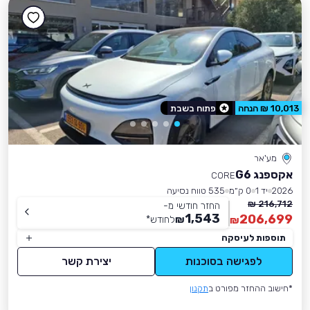
10,013 ₪ הנחה
פתוח בשבת
מע'אר
אקספנג G6
CORE
2026
יד 1
0 ק״מ
535 טווח נסיעה
216,712 ₪
החזר חודשי מ-
1,543
206,699
₪
לחודש
*
₪
תוספות לעיסקה
לפגישה בסוכנות
יצירת קשר
*חישוב ההחזר מפורט ב
תקנון