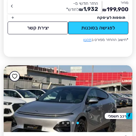
מחיר
החזר חודשי מ-
1,932
199,900
₪
לחודש
*
₪
תוספות לעיסקה
לפגישה בסוכנות
יצירת קשר
*חישוב ההחזר מפורט ב
תקנון
רכב חשמלי