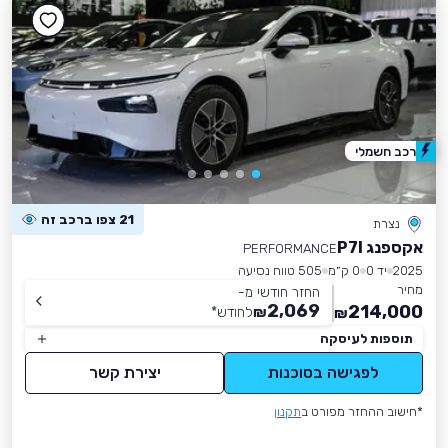
רכב חשמלי
21 צפו ברכב זה
נצרת
אקספנג P7I
PERFORMANCE
2025
יד 0
0 ק״מ
505 טווח נסיעה
מחיר
החזר חודשי מ-
2,069
214,000
₪
לחודש
*
₪
תוספות לעיסקה
לפגישה בסוכנות
יצירת קשר
*חישוב ההחזר מפורט ב
תקנון