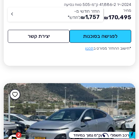
2024
יד 2
41,886 ק״מ
505 טווח נסיעה
מחיר
החזר חודשי מ-
1,757
170,495
₪
לחודש
*
₪
לפגישה בסוכנות
יצירת קשר
*חישוב ההחזר מפורט ב
תקנון
2
רכב חשמלי
ק״מ נמוך במיוחד