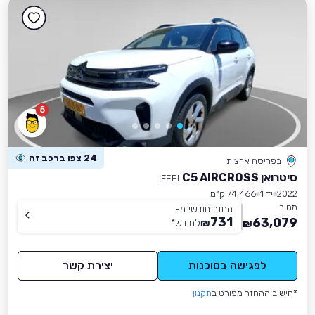
5
24 צפו ברכב זה
בפריסה ארצית
סיטרואן C5 AIRCROSS
FEEL
2022
יד 1
74,466 ק״מ
מחיר
החזר חודשי מ-
731
63,079
₪
לחודש
*
₪
לפגישה בסוכנות
יצירת קשר
*חישוב ההחזר מפורט ב
תקנון