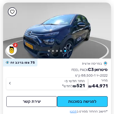
2
75 צפו ברכב זה
בפריסה ארצית
סיטרואן C3
FEEL PACK
2022
יד 1
88,500 ק״מ
מחיר
החזר חודשי מ-
521
44,971
₪
לחודש
*
₪
לפגישה בסוכנות
יצירת קשר
*חישוב ההחזר מפורט ב
תקנון