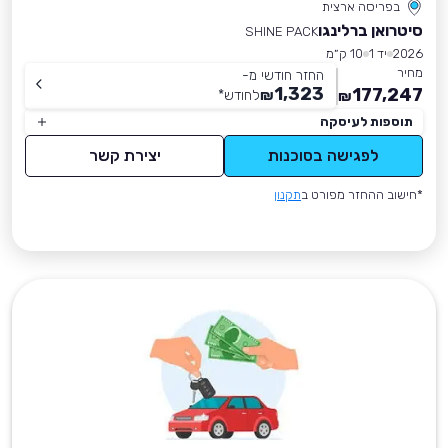
בפריסה ארצית
סיטרואן ברלינגו
SHINE PACK
2026
יד 1
10 ק״מ
מחיר
החזר חודשי מ-
1,323
177,247
₪
לחודש
*
₪
תוספות לעיסקה
לפגישה בסוכנות
יצירת קשר
*חישוב ההחזר מפורט ב
תקנון