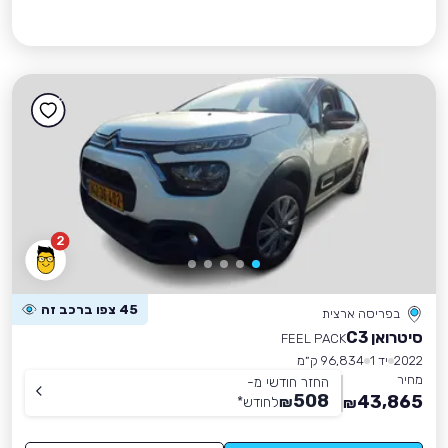
2
45 צפו ברכב זה
בפריסה ארצית
סיטרואן C3
FEEL PACK
2022
יד 1
96,834 ק״מ
מחיר
החזר חודשי מ-
508
43,865
₪
לחודש
*
₪