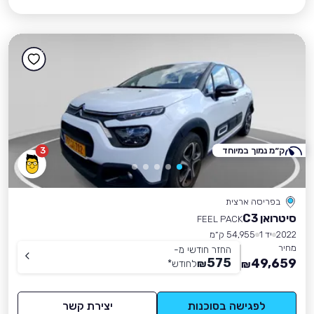
ק״מ נמוך במיוחד
3
בפריסה ארצית
סיטרואן C3
FEEL PACK
2022
יד 1
54,955 ק״מ
מחיר
החזר חודשי מ-
575
49,659
₪
לחודש
*
₪
לפגישה בסוכנות
יצירת קשר