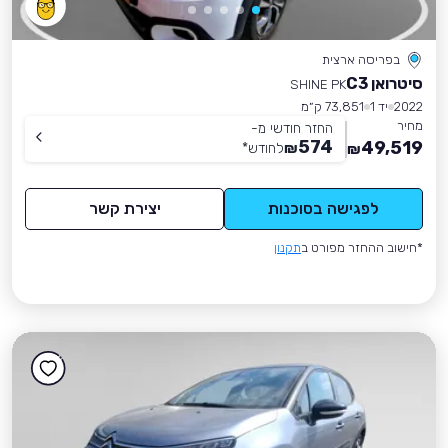
בפריסה ארצית
סיטרואן C3
SHINE PK
2022
יד 1
73,851 ק״מ
מחיר
החזר חודשי מ-
574
49,519
₪
לחודש
*
₪
לפגישה בסוכנות
יצירת קשר
*חישוב ההחזר מפורט ב
תקנון