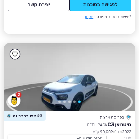
לפגישה בסוכנות
יצירת קשר
*חישוב ההחזר מפורט ב
תקנון
2
23 צפו ברכב זה
בפריסה ארצית
סיטרואן C3
FEEL PACK
2022
יד 1
90,009 ק״מ
מחיר
החזר חודשי מ-