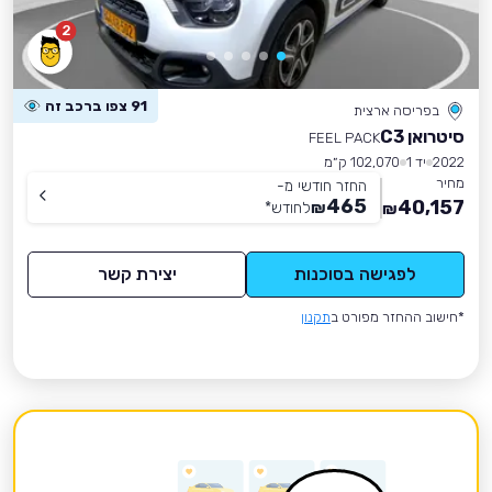
2
91 צפו ברכב זה
בפריסה ארצית
סיטרואן C3
FEEL PACK
2022
יד 1
102,070 ק״מ
מחיר
החזר חודשי מ-
465
40,157
₪
לחודש
*
₪
לפגישה בסוכנות
יצירת קשר
*חישוב ההחזר מפורט ב
תקנון