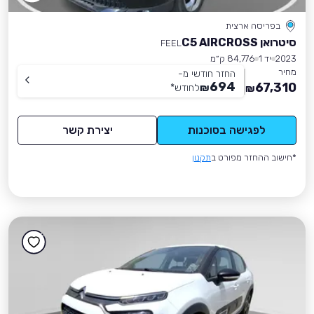
בפריסה ארצית
סיטרואן C5 AIRCROSS
FEEL
2023
יד 1
84,776 ק״מ
מחיר
החזר חודשי מ-
694
67,310
₪
לחודש
*
₪
לפגישה בסוכנות
יצירת קשר
*חישוב ההחזר מפורט ב
תקנון