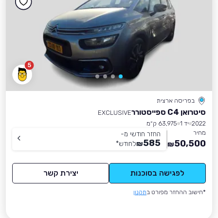
5
בפריסה ארצית
סיטרואן C4 ספייסטורר
EXCLUSIVE
2022
יד 1
63,975 ק״מ
מחיר
החזר חודשי מ-
585
50,500
₪
לחודש
*
₪
לפגישה בסוכנות
יצירת קשר
*חישוב ההחזר מפורט ב
תקנון