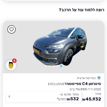
רוצה ללמוד עוד על הרכב?
6
בפריסה ארצית
סיטרואן C4 ספייסטורר
EXCLUSIVE
2022
יד 1
116,888 ק״מ
מחיר
החזר חודשי מ-
532
45,932
₪
לחודש
*
₪