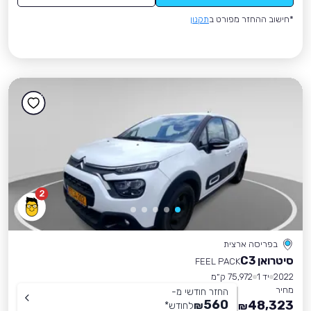
*חישוב ההחזר מפורט ב
תקנון
2
בפריסה ארצית
סיטרואן C3
FEEL PACK
2022
יד 1
75,972 ק״מ
מחיר
החזר חודשי מ-
560
48,323
₪
לחודש
*
₪