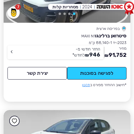
2024
מסחריות קלות
7
בפריסה ארצית
סיטרואן ברלינגו
MAXI N1
2023
יד 1
88,140 ק״מ
מחיר
החזר חודשי מ-
946
91,752
₪
לחודש
*
₪
לפגישה בסוכנות
יצירת קשר
*חישוב ההחזר מפורט ב
תקנון