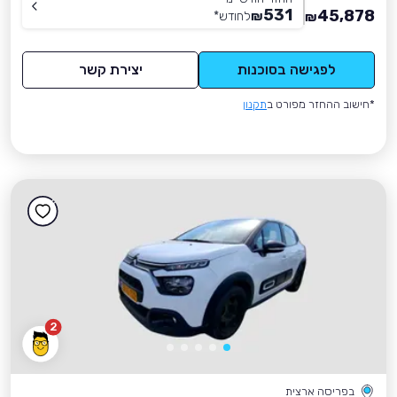
531
45,878
₪
לחודש
*
₪
לפגישה בסוכנות
יצירת קשר
*חישוב ההחזר מפורט ב
תקנון
2
בפריסה ארצית