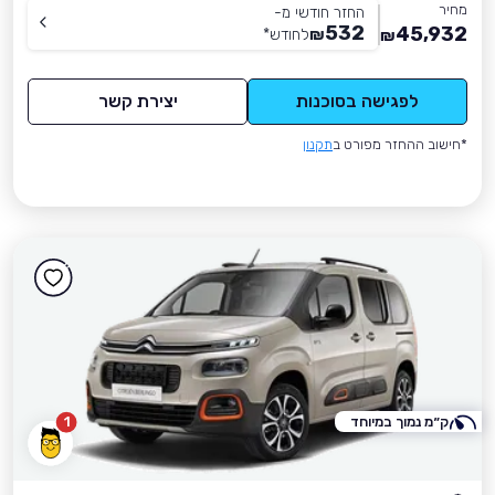
מחיר
החזר חודשי מ-
532
45,932
₪
לחודש
*
₪
לפגישה בסוכנות
יצירת קשר
*חישוב ההחזר מפורט ב
תקנון
ק״מ נמוך במיוחד
1