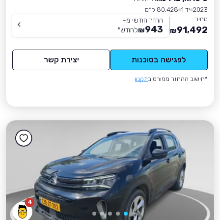
2023
יד 1
80,428 ק״מ
מחיר
החזר חודשי מ-
943
91,492
₪
לחודש
*
₪
לפגישה בסוכנות
יצירת קשר
*חישוב ההחזר מפורט ב
תקנון
4