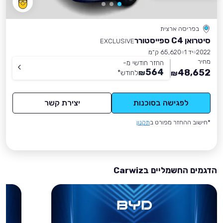
בפריסה ארצית
סיטרואן C4 ספייסטורר
EXCLUSIVE
2022
יד 1
65,620 ק״מ
מחיר
החזר חודשי מ-
564
48,652
₪
לחודש
*
₪
לפגישה בסוכנות
יצירת קשר
*חישוב ההחזר מפורט ב
תקנון
הדגמים החשמליים בCarwiz