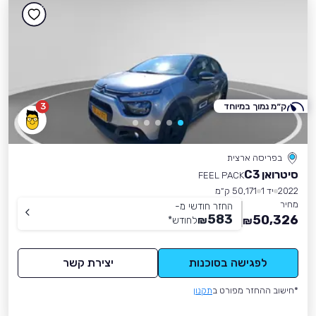
ק״מ נמוך במיוחד
3
בפריסה ארצית
סיטרואן C3
FEEL PACK
2022
יד 1
50,171 ק״מ
מחיר
החזר חודשי מ-
583
50,326
₪
לחודש
*
₪
לפגישה בסוכנות
יצירת קשר
*חישוב ההחזר מפורט ב
תקנון