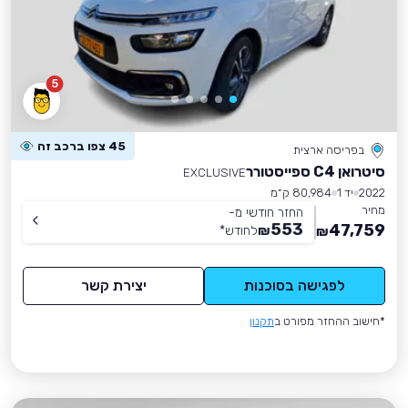
5
45 צפו ברכב זה
בפריסה ארצית
סיטרואן C4 ספייסטורר
EXCLUSIVE
2022
יד 1
80,984 ק״מ
מחיר
החזר חודשי מ-
553
47,759
₪
לחודש
*
₪
לפגישה בסוכנות
יצירת קשר
*חישוב ההחזר מפורט ב
תקנון