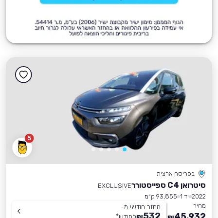
5
בפריסה ארצית
סיטרואן C4 ספייסטורר
EXCLUSIVE
2022
יד 1
93,855 ק״מ
מחיר
החזר חודשי מ-
532
45,932
₪
לחודש
*
₪