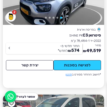
2
בפריסה ארצית
סיטרואן C3
SHINE PK
2022
יד 1
78,484 ק״מ
מחיר
החזר חודשי מ-
574
49,519
₪
לחודש
*
₪
לפגישה בסוכנות
יצירת קשר
*חישוב ההחזר מפורט ב
תקנון
אפשר לעזור?