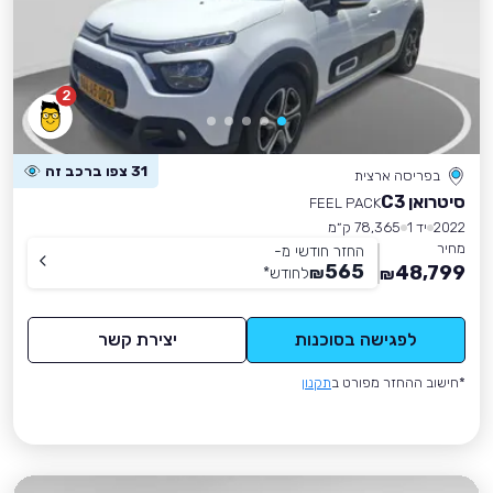
2
31 צפו ברכב זה
בפריסה ארצית
סיטרואן C3
FEEL PACK
2022
יד 1
78,365 ק״מ
מחיר
החזר חודשי מ-
565
48,799
₪
לחודש
*
₪
לפגישה בסוכנות
יצירת קשר
*חישוב ההחזר מפורט ב
תקנון