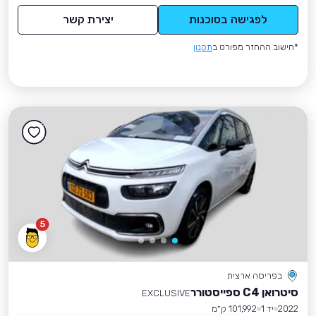
לפגישה בסוכנות
יצירת קשר
*חישוב ההחזר מפורט ב
תקנון
5
בפריסה ארצית
סיטרואן C4 ספייסטורר
EXCLUSIVE
2022
יד 1
101,992 ק״מ