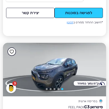
לפגישה בסוכנות
יצירת קשר
*חישוב ההחזר מפורט ב
תקנון
ק״מ נמוך במיוחד
3
בפריסה ארצית
סיטרואן C3
FEEL PACK