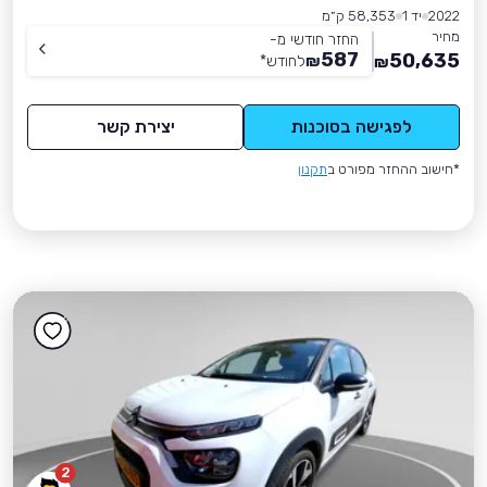
2022
יד 1
58,353 ק״מ
מחיר
החזר חודשי מ-
587
50,635
₪
לחודש
*
₪
לפגישה בסוכנות
יצירת קשר
*חישוב ההחזר מפורט ב
תקנון
2