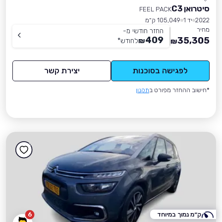
סיטרואן C3
FEEL PACK
2022
יד 1
105,049 ק״מ
מחיר
החזר חודשי מ-
409
35,305
₪
לחודש
*
₪
לפגישה בסוכנות
יצירת קשר
*חישוב ההחזר מפורט ב
תקנון
ק״מ נמוך במיוחד
6