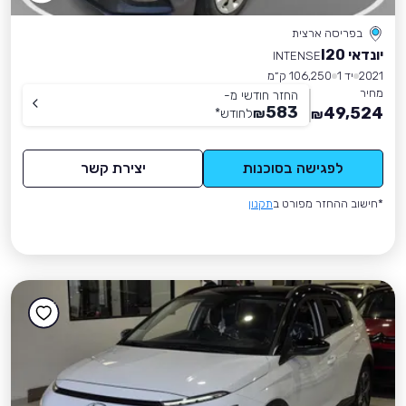
בפריסה ארצית
יונדאי I20
INTENSE
2021
יד 1
106,250 ק״מ
מחיר
החזר חודשי מ-
583
49,524
₪
לחודש
*
₪
לפגישה בסוכנות
יצירת קשר
*חישוב ההחזר מפורט ב
תקנון