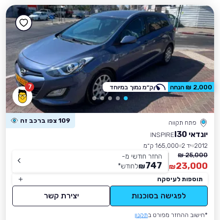
7
2,000 ₪ הנחה
ק״מ נמוך במיוחד
109 צפו ברכב זה
פתח תקווה
יונדאי I30
INSPIRE
2012
יד 2
165,000 ק״מ
25,000 ₪
החזר חודשי מ-
747
23,000
₪
לחודש
*
₪
תוספות לעיסקה
לפגישה בסוכנות
יצירת קשר
*חישוב ההחזר מפורט ב
תקנון