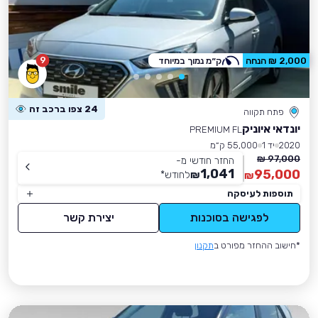
9
2,000 ₪ הנחה
ק״מ נמוך במיוחד
24 צפו ברכב זה
פתח תקווה
יונדאי איוניק
PREMIUM FL
2020
יד 1
55,000 ק״מ
97,000 ₪
החזר חודשי מ-
1,041
95,000
₪
לחודש
*
₪
תוספות לעיסקה
לפגישה בסוכנות
יצירת קשר
*חישוב ההחזר מפורט ב
תקנון