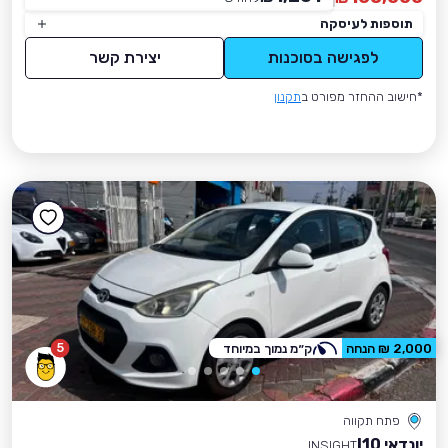
תוספות לעיסקה
לפגישה בסוכנות
יצירת קשר
*חישוב ההחזר מפורט ב
תקנון
5
2,000 ₪ הנחה
ק״מ נמוך במיוחד
פתח תקווה
יונדאי I10
INSIGHT