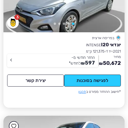
3
בפריסה ארצית
יונדאי I20
INTENSE
2021
יד 1
121,375 ק״מ
מחיר
החזר חודשי מ-
597
50,672
₪
לחודש
*
₪
לפגישה בסוכנות
יצירת קשר
*חישוב ההחזר מפורט ב
תקנון