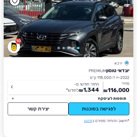
10
ירכא
יונדאי טוסון
PREMIUM
2022
יד 1
118,000 ק״מ
מחיר
החזר חודשי מ-
1,344
116,000
₪
לחודש
*
₪
תוספות לעיסקה
לפגישה בסוכנות
יצירת קשר
*חישוב ההחזר מפורט ב
תקנון