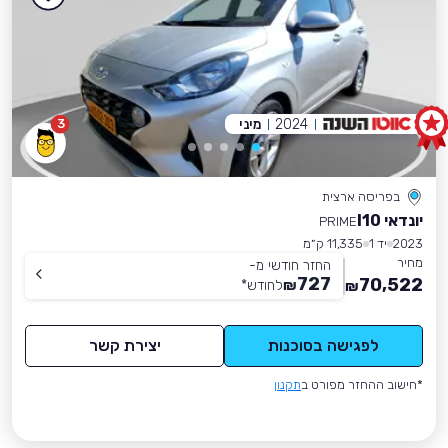
2024
מיני
3
בפריסה ארצית
יונדאי I10
PRIME
2023
יד 1
11,335 ק״מ
מחיר
החזר חודשי מ-
727
70,522
₪
לחודש
*
₪
לפגישה בסוכנות
יצירת קשר
*חישוב ההחזר מפורט ב
תקנון