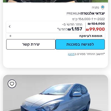
נתניה
יונדאי אלנטרה
PREMIUM
2022
יד 1
156,000 ק״מ
104,900 ₪
החזר חודשי מ-
1,157
99,900
₪
לחודש
*
₪
תוספות לעיסקה
לפגישה בסוכנות
יצירת קשר
*חישוב ההחזר מפורט ב
תקנון