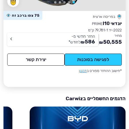
75 צפו ברכב זה
בפריסה ארצית
יונדאי I10
PRIME
2022
יד 1
79,781 ק״מ
מחיר
החזר חודשי מ-
586
50,555
₪
לחודש
*
₪
לפגישה בסוכנות
יצירת קשר
*חישוב ההחזר מפורט ב
תקנון
הדגמים החשמליים בCarwiz