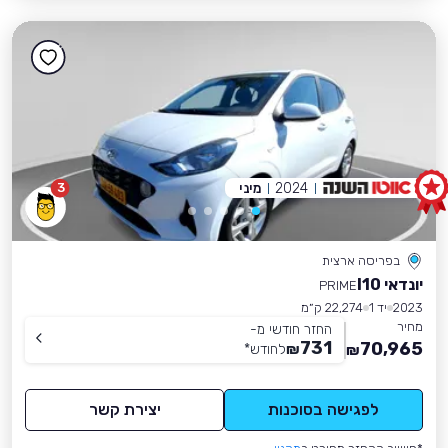
2024
מיני
3
בפריסה ארצית
יונדאי I10
PRIME
2023
יד 1
22,274 ק״מ
מחיר
החזר חודשי מ-
731
70,965
₪
לחודש
*
₪
לפגישה בסוכנות
יצירת קשר