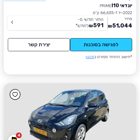
יונדאי I10
PRIME
2022
יד 1
66,635 ק״מ
מחיר
החזר חודשי מ-
591
51,044
₪
לחודש
*
₪
לפגישה בסוכנות
יצירת קשר
*חישוב ההחזר מפורט ב
תקנון
4