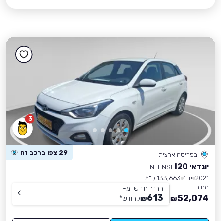
3
29 צפו ברכב זה
בפריסה ארצית
יונדאי I20
INTENSE
2021
יד 1
133,663 ק״מ
מחיר
החזר חודשי מ-
613
52,074
₪
לחודש
*
₪