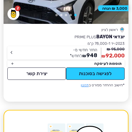
2
3,000 ₪ הנחה
ראשון לציון
יונדאי BAYON
PRIME PLUS
2023
יד 1
78,000 ק״מ
95,000 ₪
החזר חודשי מ-
948
92,000
₪
לחודש
*
₪
תוספות לעיסקה
לפגישה בסוכנות
יצירת קשר
*חישוב ההחזר מפורט ב
תקנון