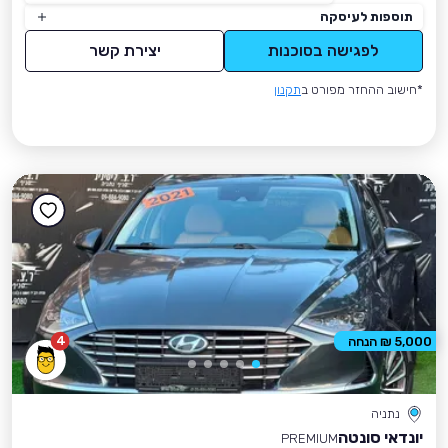
תוספות לעיסקה
לפגישה בסוכנות
יצירת קשר
*חישוב ההחזר מפורט ב
תקנון
4
5,000 ₪ הנחה
נתניה
יונדאי סונטה
PREMIUM