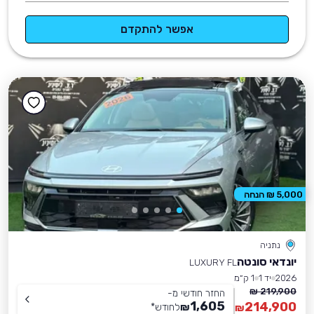
אפשר להתקדם
5,000 ₪ הנחה
נתניה
יונדאי סונטה
LUXURY FL
2026
יד 1
1 ק״מ
219,900 ₪
החזר חודשי מ-
1,605
214,900
₪
לחודש
*
₪