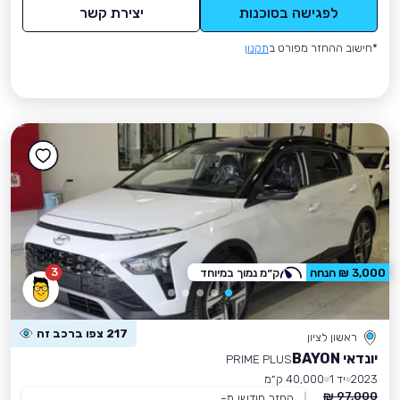
לפגישה בסוכנות
יצירת קשר
*חישוב ההחזר מפורט ב
תקנון
3
3,000 ₪ הנחה
ק״מ נמוך במיוחד
217 צפו ברכב זה
ראשון לציון
יונדאי BAYON
PRIME PLUS
2023
יד 1
40,000 ק״מ
97,000 ₪
החזר חודשי מ-