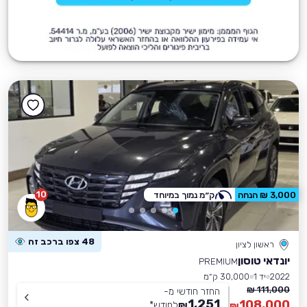
10
3,000 ₪ הנחה
ק״מ נמוך במיוחד
48 צפו ברכב זה
ראשון לציון
יונדאי טוסון
PREMIUM
2022
יד 1
30,000 ק״מ
111,000 ₪
החזר חודשי מ-
1,251
108,000
₪
לחודש
*
₪