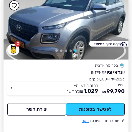
ק״מ נמוך במיוחד
3
בפריסה ארצית
יונדאי וניו
INTENSE
2023
יד 1
31,700 ק״מ
מחיר
החזר חודשי מ-
1,029
99,790
₪
לחודש
*
₪
לפגישה בסוכנות
יצירת קשר
*חישוב ההחזר מפורט ב
תקנון