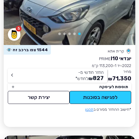
5
1544 צפו ברכב זה
קרית אתא
יונדאי I10
PRIME
2022
יד 1
113,200 ק״מ
מחיר
החזר חודשי מ-
827
71,350
₪
לחודש
*
₪
תוספות לעיסקה
לפגישה בסוכנות
יצירת קשר
*חישוב ההחזר מפורט ב
תקנון