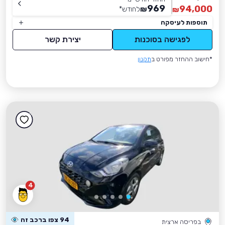
969
94,000
₪
לחודש
*
₪
תוספות לעיסקה
לפגישה בסוכנות
יצירת קשר
*חישוב ההחזר מפורט ב
תקנון
4
94 צפו ברכב זה
בפריסה ארצית