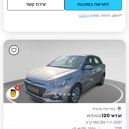
לפגישה בסוכנות
יצירת קשר
*חישוב ההחזר מפורט ב
תקנון
4
בפריסה ארצית
יונדאי I20
INTENSE
2021
יד 1
160,120 ק״מ
מחיר
החזר חודשי מ-