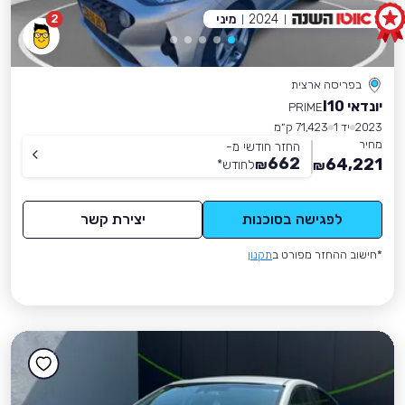
2024
מיני
2
בפריסה ארצית
יונדאי I10
PRIME
2023
יד 1
71,423 ק״מ
מחיר
החזר חודשי מ-
662
64,221
₪
לחודש
*
₪
לפגישה בסוכנות
יצירת קשר
*חישוב ההחזר מפורט ב
תקנון