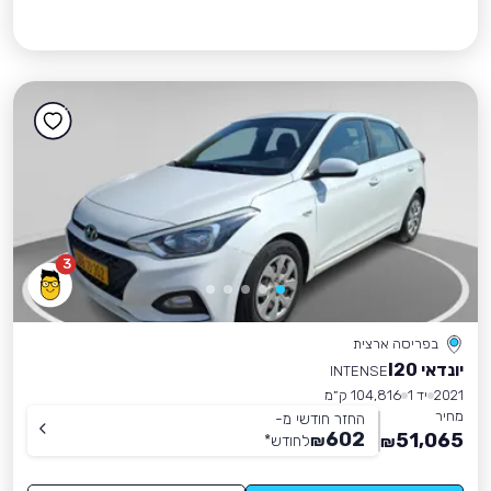
3
בפריסה ארצית
יונדאי I20
INTENSE
2021
יד 1
104,816 ק״מ
מחיר
החזר חודשי מ-
602
51,065
₪
לחודש
*
₪