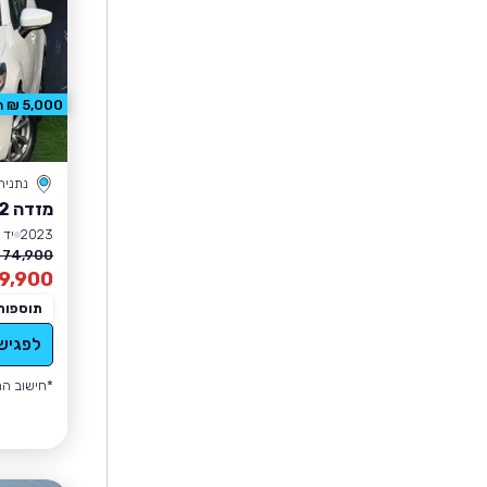
5,000 ₪ הנחה
נתניה
מזדה 2
2023
יד 1
74,900 ₪
9,900
תוספות
לפגיש
*חישוב הה