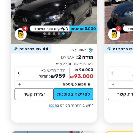
4
5
וחד
3,000 ₪ הנחה
ק״מ נמוך במיוחד
44 צפו ברכב זה
ראשון לציון
מזדה 2
DYNAMIC
2023
יד 2
27,000 ק״מ
96,000 ₪
החזר חודשי מ-
959
93,000
₪
לחודש
*
₪
תוספות לעיסקה
רת קשר
לפגישה בסוכנות
יצירת קשר
*חישוב ההחזר מפורט ב
תקנון