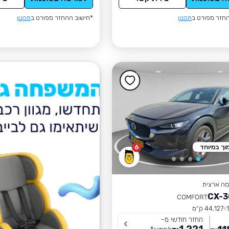
חזר מפורט ב
תקנון
*חישוב ההחזר מפורט ב
תקנון
וך במיוחד
6
סה ארצית
COMFORT
44,127 ק״מ
החזר חודשי מ-