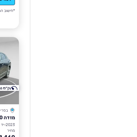
*חישוב הה
ק״מ נמ
בפרי
מזדה CX-30
2023
יד 1
מחיר