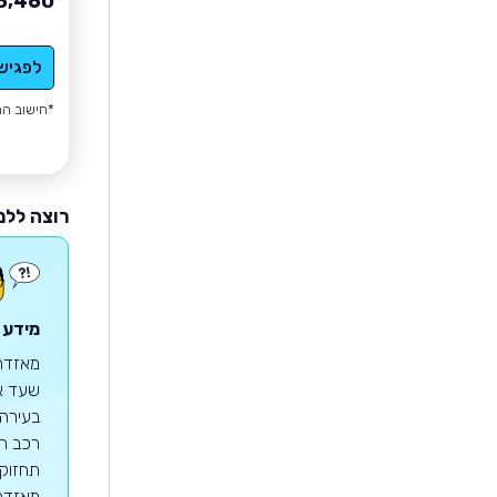
8,460
לפגיש
*חישוב הה
רוצה ללמ
מידע 
שעד אז
רכב הס
מאזדה 