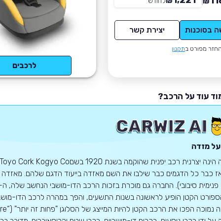
1,221
11
₪
לחודש
*
₪
ה בסוכנות
יצירת קשר
חזר מפורט ב
תקנון
לרכבים
וד עוד על הרכב?
על מזדה
 כבר כל הדגמים כבר שילבו את השם מאזדה בייעוד הדגם שלהם. מאזדה ידו
פורט הקטן הופיע לראשונה בשנות התשעים, והפך במהרה לרכב הדו-מושבי
על ידי רכבי נוסעים, רכבים דו-מושביים, רכבי שטח וקרוסאוברים. מדובר ברכ