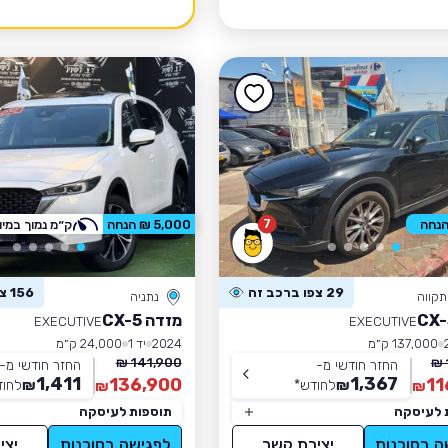
7
5,000 ₪ הנחה
ק״מ נמוך במיו
29 צפו ברכב זה
156 צפו ברכב זה
קווה
נתניה
מזדה CX-5
EXECUTIVE
EXECUTIVE
137,000 ק״מ
2024
יד 1
24,000 ק״מ
141,900 ₪
החזר חודשי מ-
החזר חודשי מ-
1,411
1,367
136,900
11
₪
לחודש
*
₪
לחוד
₪
₪
 לעיסקה
תוספות לעיסקה
ה בסוכנות
יצירת קשר
לפגישה בסוכנות
יצי