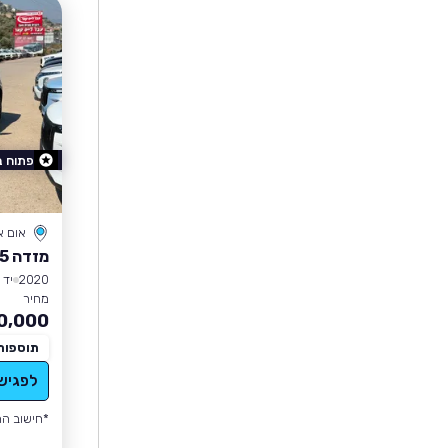
פתוח 
אום 
מזדה CX-5
2020
יד 1
מחיר
0,000
תוספות
לפגיש
*חישוב הה