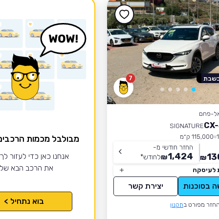
7
בשבת
אל-פחם
SIGNATURE
115,000 ק״מ
מבולבל מכמות הרכבי
החזר חודשי מ-
1,424
13
אנחנו כאן כדי לעזור לך
₪
לחודש
*
₪
את הרכב הבא של
 לעיסקה
ה בסוכנות
יצירת קשר
בוא נתחיל >
חזר מפורט ב
תקנון