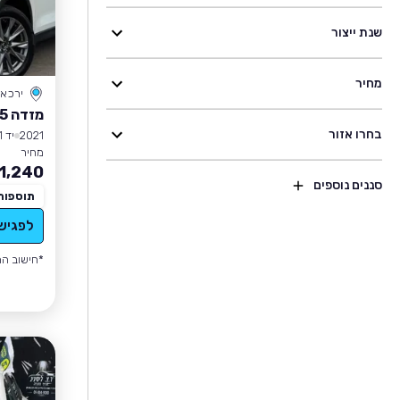
שנת ייצור
מחיר
ירכא
מזדה CX-5
בחרו אזור
2021
יד 1
מחיר
1,240
סננים נוספים
תוספות
לפגיש
*חישוב הה