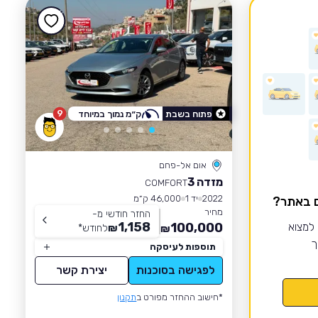
9
פתוח בשבת
ק״מ נמוך במיוחד
אום אל-פחם
מזדה 3
COMFORT
2022
יד 1
46,000 ק״מ
ם באתר?
מחיר
החזר חודשי מ-
1,158
 למצוא
100,000
₪
לחודש
*
₪
ך
תוספות לעיסקה
לפגישה בסוכנות
יצירת קשר
*חישוב ההחזר מפורט ב
תקנון