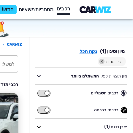
רכבים
מסחריות
משאיות
חדש!
CARWIZ
›
ר
מיון וסינון (1)
נקה הכל
יצרן: מזדה
מיון תוצאות לפי:
המשתלם ביותר
רכבי מזדה
רכבים חשמליים
רכבים
חשמליים
רכבים בהנחה
רכבים
בהנחה
יצרן ודגם (1)