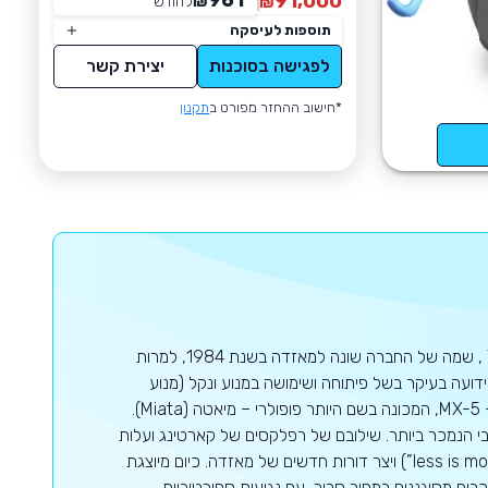
961
91,000
₪
לחודש
*
₪
תוספות לעיסקה
לפגישה בסוכנות
יצירת קשר
*חישוב ההחזר מפורט ב
תקנון
מאזדה הינה יצרנית רכב יפנית שהוקמה בשנת 1920 בשםToyo Cork Kogyo Co , שמה של החברה שונה למאזדה בשנת 1984, למרות
עה בעיקר בשל פיתוחה ושימושה במנוע ונקל (מנוע
בעירה פנימית סיבובי). החברה גם מוכרת בזכות הרכב הדו-מושבי הנחשב שלה, ה- MX-5, המכונה בשם היותר פופולרי – מיאטה (Miata).
 הנמכר ביותר. שילובם של רפלקסים של קארטינג ועלות
תחזוקה נמוכה הפכו את הרכב הקטן להיות המייצג של הסלוגן "פחות זה יותר" (“less is more”) ויצר דורות חדשים של מאזדה. כיום מיוצגת
בים מסוגננים במחיר סביר, עם נגיעות ספורטיביות