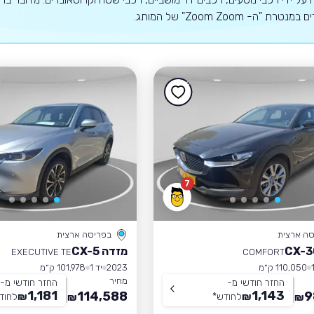
טרת "ה- Zoom Zoom" של המותג.
7
סה ארצית
בפריסה ארצית
מזדה CX-5
EXECUTIVE TE
COMFORT
110,050 ק״מ
2023
יד 1
101,978 ק״מ
מחיר
החזר חודשי מ-
החזר חודשי מ-
1,181
1,143
114,588
9
₪
לחודש
*
₪
לחוד
₪
₪