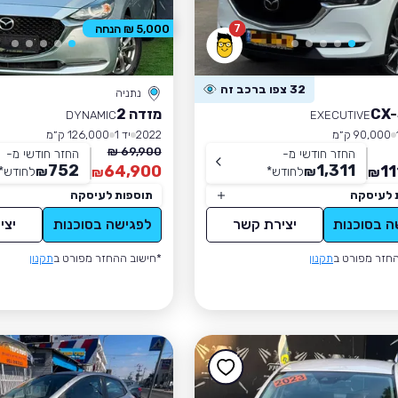
7
5,000 ₪ הנחה
32 צפו ברכב זה
נתניה
מזדה 2
DYNAMIC
EXECUTIVE
90,000 ק״מ
2022
יד 1
126,000 ק״מ
69,900 ₪
החזר חודשי מ-
החזר חודשי מ-
752
1,311
64,900
11
₪
לחודש
*
₪
לחודש
*
₪
₪
 לעיסקה
תוספות לעיסקה
ה בסוכנות
יצירת קשר
לפגישה בסוכנות
יצי
חזר מפורט ב
תקנון
*חישוב ההחזר מפורט ב
תקנון