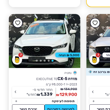
7
7
חד
5,000 ₪ הנחה
נתניה
מזדה CX-5
EXECUTIVE TE
2023
יד 1
98,000 ק״מ
134,900 ₪
החזר חודשי מ-
1,339
129,900
ש
*
₪
לחודש
*
₪
תוספות לעיסקה
רת קשר
לפגישה בסוכנות
יצירת קשר