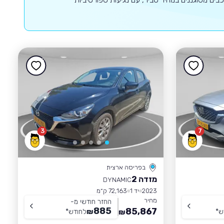
3
7
בפריסה ארצית
מזדה 2
DYNAMIC
2023
יד 1
72,163 ק״מ
מחיר
החזר חודשי מ-
885
85,867
ש
*
₪
לחודש
*
₪