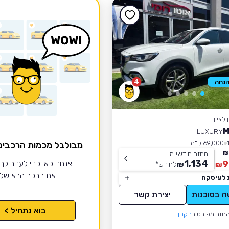
4
לציון
M
LUXURY
69,000 ק״מ
מבולבל מכמות הרכבי
החזר חודשי מ-
1,134
9
אנחנו כאן כדי לעזור לך
₪
לחודש
*
₪
את הרכב הבא של
 לעיסקה
ה בסוכנות
יצירת קשר
בוא נתחיל >
חזר מפורט ב
תקנון