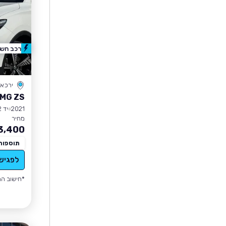
רכב חשמ
ירכא
MG ZS
2021
יד 2
מחיר
3,400
תוספות
לפגיש
*חישוב הה