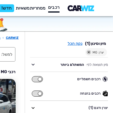
רכבים
מסחריות
משאיות
חדש!
CARWIZ
›
ר
מיון וסינון (1)
נקה הכל
יצרן: MG
מיון תוצאות לפי:
המשתלם ביותר
רכבי MG יד שניה למכירה
רכבים חשמליים
רכבים
חשמליים
רכבים בהנחה
רכבים
בהנחה
יצרן ודגם (1)