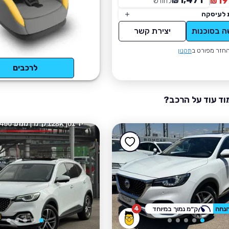
1,471
19
₪
לחודש
*
₪
 לעיסקה
ה בסוכנות
יצירת קשר
חזר מפורט ב
תקנון
לרכבים
וד עוד על הרכב?
4
ק״מ נמוך במיוחד