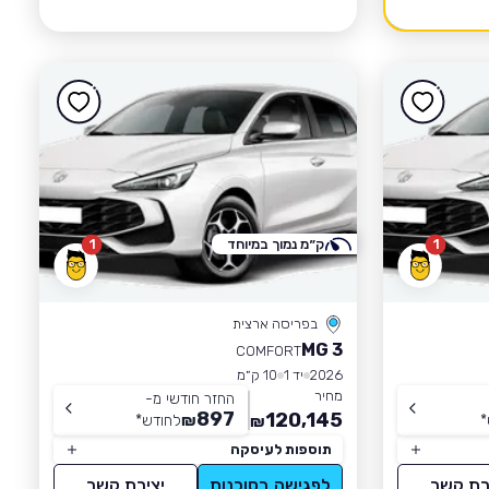
1
ק״מ נמוך במיוחד
1
בפריסה ארצית
MG 3
COMFORT
2026
יד 1
10 ק״מ
מחיר
החזר חודשי מ-
897
120,145
*
₪
לחודש
*
₪
תוספות לעיסקה
רת קשר
לפגישה בסוכנות
יצירת קשר