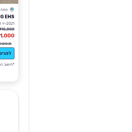
פתח ת
G EHS
2021
יד 1
110,000 ₪
1,000
תוספות
לפגיש
*חישוב הה