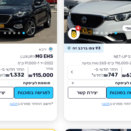
4
לי
93 צפו ברכב זה
ירכא
MG EHS
LUXURY
NET-UP S
116,000 ק״מ
263 טווח נסיעה
2022
יד 1
91,000 ק״מ
מחיר
החזר חודשי מ-
החזר חודשי מ-
1,332
747
115,000
6
₪
לחודש
*
₪
לחו
₪
₪
 לעיסקה
תוספות לעיסקה
ה בסוכנות
יצירת קשר
לפגישה בסוכנות
יצי
חזר מפורט ב
תקנון
*חישוב ההחזר מפורט ב
תקנון