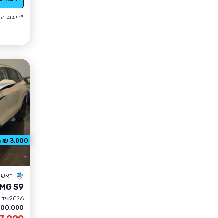
*חישוב הה
3,000 ₪ הנחה
ראשון 
MG S9
2026
יד 1
00,000 ₪