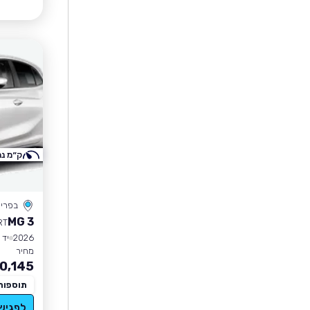
ק״מ נמ
בפרי
MG 3
RT
2026
יד 1
מחיר
0,145
תוספות
לפגיש