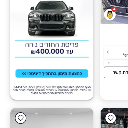
4
ש
*
רת קשר