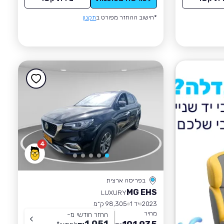
*חישוב ההחזר מפורט ב
תקנון
4
בפריסה ארצית
MG EHS
LUXURY
2023
יד 1
98,305 ק״מ
מחיר
החזר חודשי מ-