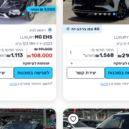
3,000 ₪ הנחה
40 צפו ברכב זה
ראשון לציון
MG EHS
LUXURY
LUXURY
0 ק״מ
2023
יד 1
123,189 ק״מ
111,000 ₪
החזר חודשי מ-
החזר חודשי מ-
1,113
1,568
108,000
21
₪
לחודש
*
₪
לחוד
₪
₪
 לעיסקה
תוספות לעיסקה
ה בסוכנות
יצירת קשר
לפגישה בסוכנות
יצי
חזר מפורט ב
תקנון
*חישוב ההחזר מפורט ב
תקנון