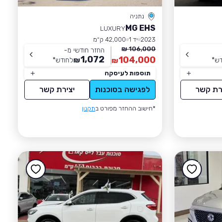
נתניה
MG EHS
LUXURY
2023
יד 1
42,000 ק״מ
106,000 ₪
החזר חודשי מ-
1,072
104,000
דש
*
₪
לחודש
*
₪
תוספות לעיסקה
רת קשר
לפגישה בסוכנות
יצירת קשר
*חישוב ההחזר מפורט ב
תקנון