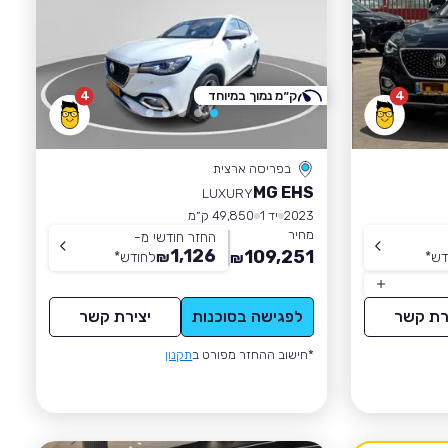
4
ק״מ נמוך במיוחד
4
בפריסה ארצית
MG EHS
LUXURY
2023
יד 1
49,850 ק״מ
מחיר
החזר חודשי מ-
1,126
109,251
דש
*
₪
לחודש
*
₪
רת קשר
לפגישה בסוכנות
יצירת קשר
*חישוב ההחזר מפורט ב
תקנון