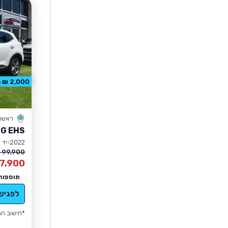
2,000 ₪ הנחה
ראשון 
G EHS
2022
יד 1
99,900 ₪
7,900
תוספות
לפגיש
*חישוב הה