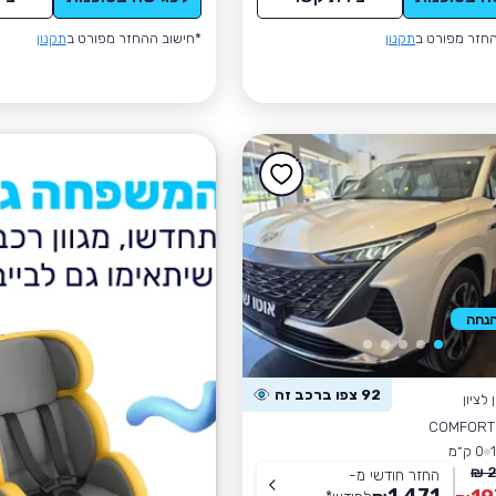
חזר מפורט ב
תקנון
*חישוב ההחזר מפורט ב
תקנון
92 צפו ברכב זה
לציון
COMFORT
0 ק״מ
2
החזר חודשי מ-