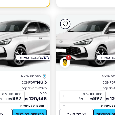
וך במיוחד
1
ק״מ נמוך במיוחד
סה ארצית
בפריסה ארצית
MG 3
COMFORT
COMFO
10 ק״מ
2026
יד 1
10 ק״מ
מחיר
החזר חודשי מ-
החזר חודשי מ-
897
897
120,145
12
₪
לחודש
*
₪
לחודש
₪
₪
 לעיסקה
תוספות לעיסקה
ה בסוכנות
יצירת קשר
לפגישה בסוכנות
יצי