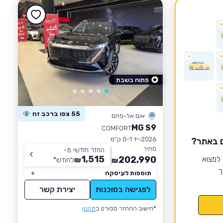
פתוח בשבת
55 צפו ברכב זה
אום אל-פחם
MG S9
COMFORT
2026
יד 1
0 ק״מ
ם באתר?
מחיר
החזר חודשי מ-
1,515
 למצוא
202,990
₪
לחודש
*
₪
ך
תוספות לעיסקה
לפגישה בסוכנות
יצירת קשר
*חישוב ההחזר מפורט ב
תקנון