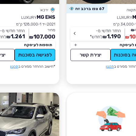
67 צפו ברכב זה
קווה
ירכא
MG EHS
M
LUXURY
LUXURY
34,000 ק״מ
2021
יד 1
128,000 ק״מ
מחיר
החזר חודשי מ-
החזר חודשי מ-
1,261
1,190
107,000
10
₪
לחודש
*
₪
לחו
₪
₪
 לעיסקה
תוספות לעיסקה
ה בסוכנות
יצירת קשר
לפגישה בסוכנות
יצי
חזר מפורט ב
תקנון
*חישוב ההחזר מפורט ב
תקנון