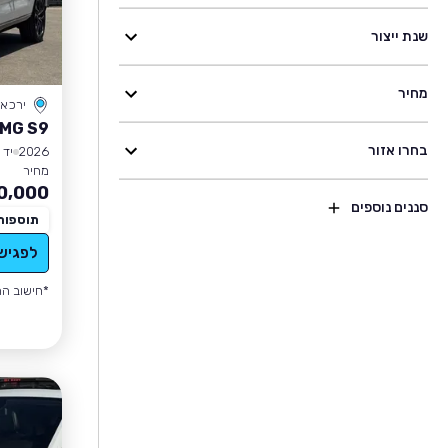
שנת ייצור
מחיר
ירכא
MG S9
בחרו אזור
2026
יד 1
מחיר
0,000
סננים נוספים
תוספות
לפגיש
*חישוב הה