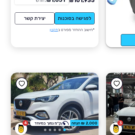
1,051
101,935
₪
לחודש
*
₪
לפגישה בסוכנות
יצירת קשר
*חישוב ההחזר מפורט ב
תקנון
4
3
2,000 ₪ הנחה
ק״מ נמוך במיוחד