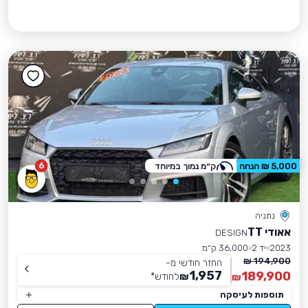
6
5,000 ₪ הנחה
ק״מ נמוך במיוחד
נתניה
אאודי TT
DESIGN
2023
יד 2
36,000 ק״מ
194,900 ₪
החזר חודשי מ-
1,957
189,900
₪
לחודש
*
₪
תוספות לעיסקה