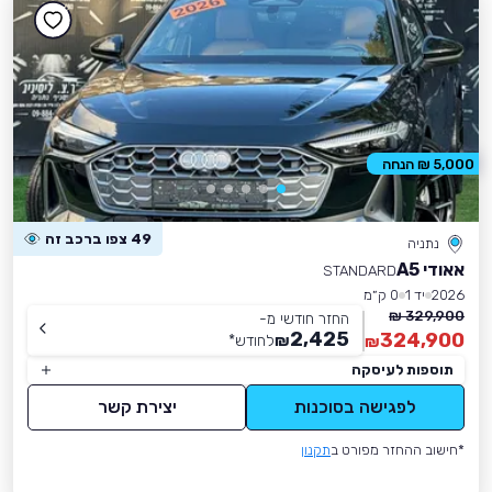
5,000 ₪ הנחה
49 צפו ברכב זה
נתניה
אאודי A5
STANDARD
2026
יד 1
0 ק״מ
329,900 ₪
החזר חודשי מ-
2,425
324,900
₪
לחודש
*
₪
תוספות לעיסקה
לפגישה בסוכנות
יצירת קשר
*חישוב ההחזר מפורט ב
תקנון