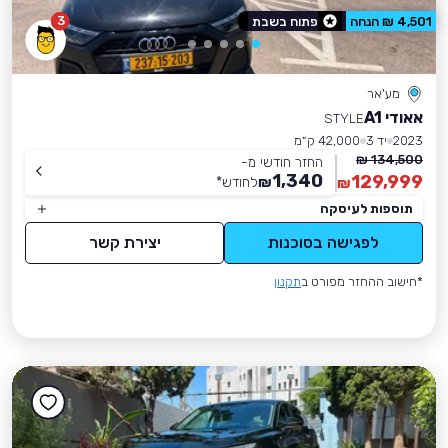
3
4,501 ₪ הנחה
פתוח בשבת
מע'אר
אאודי A1
STYLE
2023
יד 3
42,000 ק״מ
134,500 ₪
החזר חודשי מ-
1,340
129,999
₪
לחודש
*
₪
תוספות לעיסקה
לפגישה בסוכנות
יצירת קשר
*חישוב ההחזר מפורט ב
תקנון