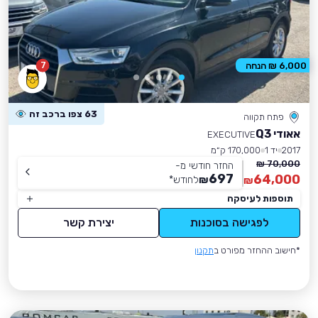
7
6,000 ₪ הנחה
63 צפו ברכב זה
פתח תקווה
אאודי Q3
EXECUTIVE
2017
יד 1
170,000 ק״מ
70,000 ₪
החזר חודשי מ-
697
64,000
₪
לחודש
*
₪
תוספות לעיסקה
לפגישה בסוכנות
יצירת קשר
*חישוב ההחזר מפורט ב
תקנון