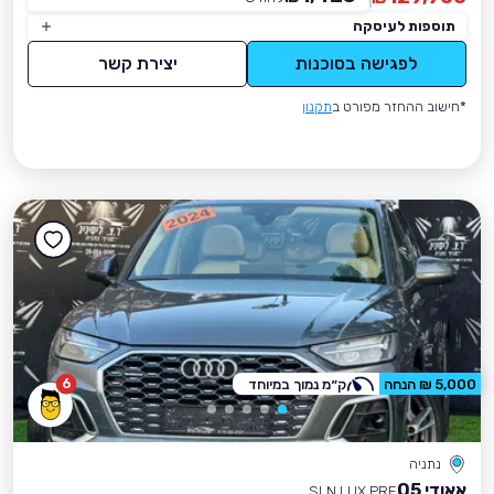
תוספות לעיסקה
לפגישה בסוכנות
יצירת קשר
*חישוב ההחזר מפורט ב
תקנון
6
5,000 ₪ הנחה
ק״מ נמוך במיוחד
נתניה
אאודי Q5
SLN LUX PRE