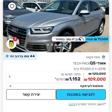
7
11,000 ₪ הנחה
ק״מ נמוך במיוחד
44 צפו ברכב זה
פתח תקווה
אאודי Q5
TECH PACK
2018
יד 2
117,000 ק״מ
120,000 ₪
החזר חודשי מ-
1,152
109,000
₪
לחודש
*
₪
תוספות לעיסקה
לפגישה בסוכנות
יצירת קשר
*חישוב ההחזר מפורט ב
תקנון