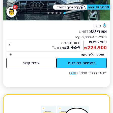
8
5,000 ₪ הנחה
ק״מ נמוך במיוחד
נתניה
אאודי Q7
LIMITED
2020
יד 4
77,000 ק״מ
229,900 ₪
החזר חודשי מ-
2,464
224,900
₪
לחודש
*
₪
תוספות לעיסקה
לפגישה בסוכנות
יצירת קשר
*חישוב ההחזר מפורט ב
תקנון