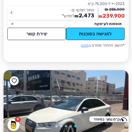
2023
יד 1
75,000 ק״מ
255,000 ₪
החזר חודשי מ-
2,473
239,900
₪
לחודש
*
₪
תוספות לעיסקה
לפגישה בסוכנות
יצירת קשר
*חישוב ההחזר מפורט ב
תקנון
ק״מ נמוך במיוחד
9