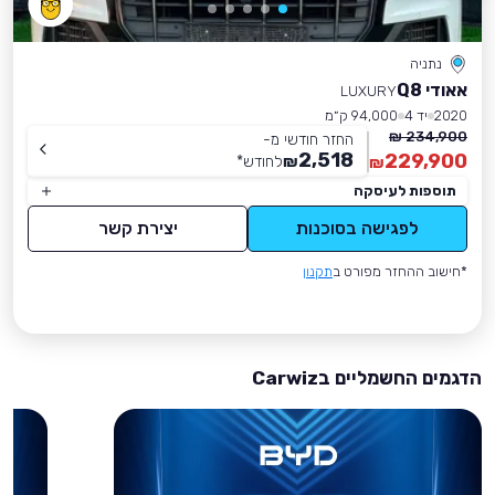
נתניה
אאודי Q8
LUXURY
2020
יד 4
94,000 ק״מ
234,900 ₪
החזר חודשי מ-
2,518
229,900
₪
לחודש
*
₪
תוספות לעיסקה
לפגישה בסוכנות
יצירת קשר
*חישוב ההחזר מפורט ב
תקנון
הדגמים החשמליים בCarwiz