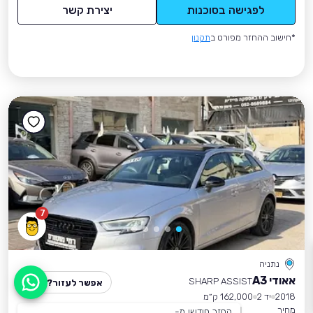
לפגישה בסוכנות
יצירת קשר
*חישוב ההחזר מפורט ב
תקנון
7
נתניה
אאודי A3
SHARP ASSIST
אפשר לעזור?
2018
יד 2
162,000 ק״מ
מחיר
החזר חודשי מ-