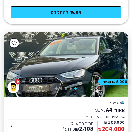
אפשר להתקדם
6
5,000 ₪ הנחה
נתניה
אאודי A4
SLINE
2024
יד 1
105,000 ק״מ
209,000 ₪
החזר חודשי מ-
2,103
204,000
₪
לחודש
*
₪