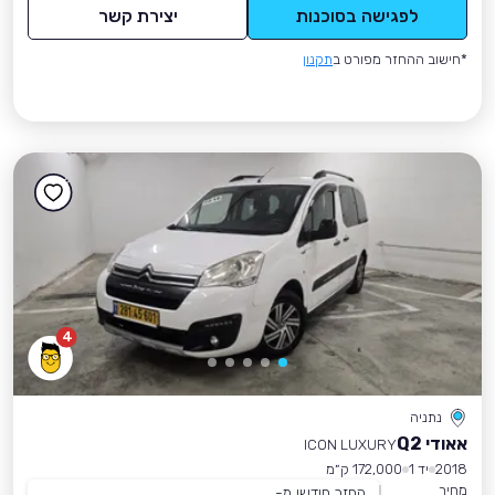
לפגישה בסוכנות
יצירת קשר
*חישוב ההחזר מפורט ב
תקנון
4
נתניה
אאודי Q2
ICON LUXURY
2018
יד 1
172,000 ק״מ
מחיר
החזר חודשי מ-