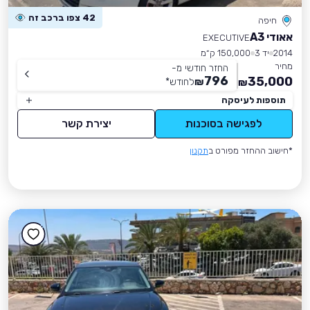
42 צפו ברכב זה
חיפה
אאודי A3
EXECUTIVE
2014
יד 3
150,000 ק״מ
מחיר
החזר חודשי מ-
796
35,000
₪
לחודש
*
₪
תוספות לעיסקה
לפגישה בסוכנות
יצירת קשר
*חישוב ההחזר מפורט ב
תקנון