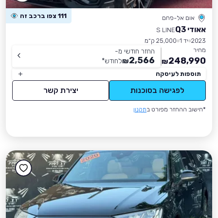
111 צפו ברכב זה
אום אל-פחם
אאודי Q3
S LINE
2023
יד 1
25,000 ק״מ
מחיר
החזר חודשי מ-
2,566
248,990
₪
לחודש
*
₪
תוספות לעיסקה
לפגישה בסוכנות
יצירת קשר
*חישוב ההחזר מפורט ב
תקנון