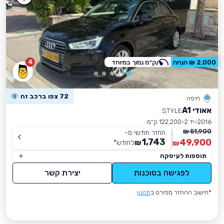
4
2,000 ₪ הנחה
ק״מ נמוך במיוחד
72 צפו ברכב זה
חיפה
אאודי A1
STYLE
2016
יד 2
122,200 ק״מ
51,900 ₪
החזר חודשי מ-
1,743
49,900
₪
לחודש
*
₪
תוספות לעיסקה
לפגישה בסוכנות
יצירת קשר
*חישוב ההחזר מפורט ב
תקנון