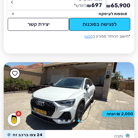
697
65,900
₪
לחודש
*
₪
תוספות לעיסקה
לפגישה בסוכנות
יצירת קשר
*חישוב ההחזר מפורט ב
תקנון
6
2,000 ₪ הנחה
24 צפו ברכב זה
נתניה