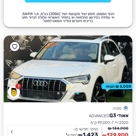
7
5,000 ₪ הנחה
נתניה
אאודי Q3
ADVANCED
2020
יד 7
99,000 ק״מ
134,900 ₪
החזר חודשי מ-
1,423
129,900
₪
לחודש
*
₪