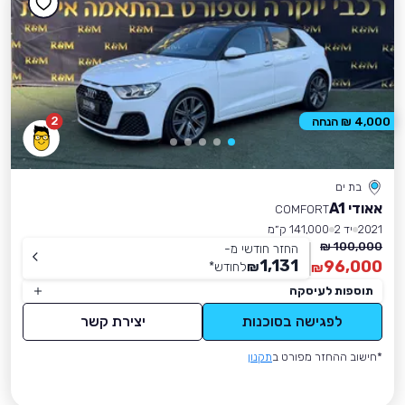
2
4,000 ₪ הנחה
בת ים
אאודי A1
COMFORT
2021
יד 2
141,000 ק״מ
100,000 ₪
החזר חודשי מ-
1,131
96,000
₪
לחודש
*
₪
תוספות לעיסקה
לפגישה בסוכנות
יצירת קשר
*חישוב ההחזר מפורט ב
תקנון