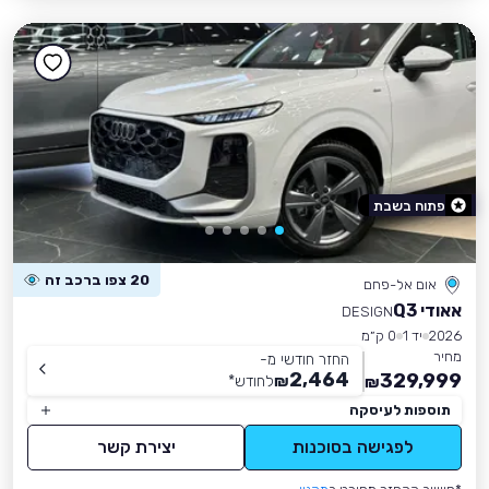
פתוח בשבת
20 צפו ברכב זה
אום אל-פחם
אאודי Q3
DESIGN
2026
יד 1
0 ק״מ
מחיר
החזר חודשי מ-
2,464
329,999
₪
לחודש
*
₪
תוספות לעיסקה
לפגישה בסוכנות
יצירת קשר