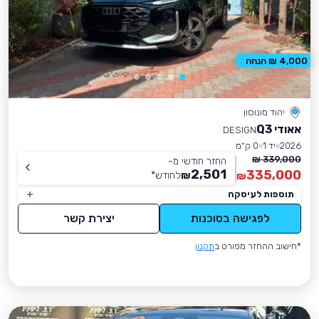
4,000 ₪ הנחה
יהוד מונוסון
אאודי Q3
DESIGN
2026
יד 1
0 ק״מ
339,000 ₪
החזר חודשי מ-
2,501
335,000
₪
לחודש
*
₪
תוספות לעיסקה
לפגישה בסוכנות
יצירת קשר
*חישוב ההחזר מפורט ב
תקנון