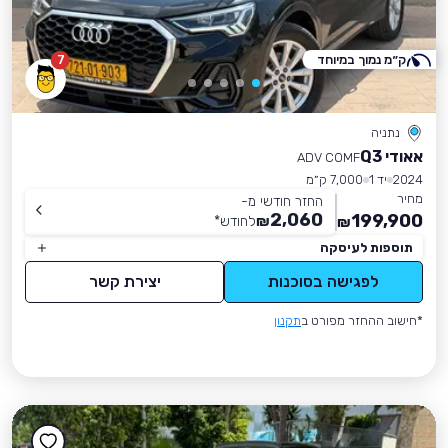
ק״מ נמוך במיוחד
7
נתניה
אאודי Q3
ADV COMF
2024
יד 1
7,000 ק״מ
מחיר
החזר חודשי מ-
2,060
199,900
₪
לחודש
*
₪
תוספות לעיסקה
לפגישה בסוכנות
יצירת קשר
*חישוב ההחזר מפורט ב
תקנון