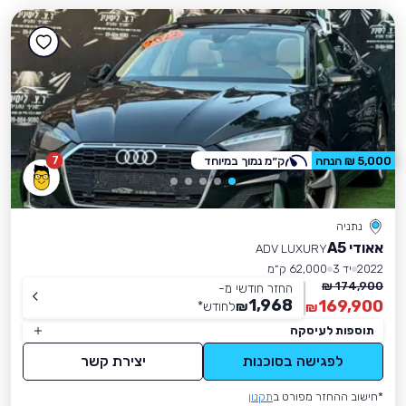
7
5,000 ₪ הנחה
ק״מ נמוך במיוחד
נתניה
אאודי A5
ADV LUXURY
2022
יד 3
62,000 ק״מ
174,900 ₪
החזר חודשי מ-
1,968
169,900
₪
לחודש
*
₪
תוספות לעיסקה
לפגישה בסוכנות
יצירת קשר
*חישוב ההחזר מפורט ב
תקנון