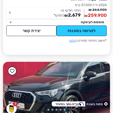
2024
יד 1
37,000 ק״מ
264,900 ₪
החזר חודשי מ-
2,679
259,900
₪
לחודש
*
₪
תוספות לעיסקה
לפגישה בסוכנות
יצירת קשר
*חישוב ההחזר מפורט ב
תקנון
7
פתוח בשבת
ק״מ נמוך במיוחד