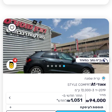
ק״מ נמוך במיוחד
4
קרית שמונה
אאודי A1
STYLE COMFRT
2019
יד 3
72,000 ק״מ
מחיר
החזר חודשי מ-
1,051
94,000
₪
לחודש
*
₪
תוספות לעיסקה