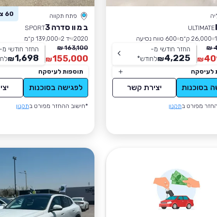
60 צפו ברכב זה
יה
פתח תקווה
ב מ וו סדרה 3
SPORT
ULTIMATE
26,000 ק״מ
600 טווח נסיעה
2020
יד 2
139,000 ק״מ
163,100 ₪
4
החזר חודשי מ-
החזר חודשי מ-
1,698
4,225
155,000
40
₪
לחודש
*
₪
לחו
₪
₪
 לעיסקה
תוספות לעיסקה
ה בסוכנות
יצירת קשר
לפגישה בסוכנות
יצי
חזר מפורט ב
תקנון
*חישוב ההחזר מפורט ב
תקנון