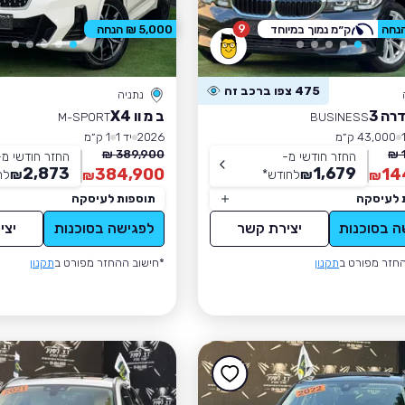
9
ק״מ נמוך במיוחד
5,000 ₪ הנחה
475 צפו ברכב זה
נתניה
רה 3
ב מ וו X4
M-SPORT
BUSINESS
43,000 ק״מ
2026
יד 1
1 ק״מ
389,900 ₪
החזר חודשי מ-
החזר חודשי מ-
2,873
1,679
384,900
14
₪
לחודש
*
₪
לח
₪
₪
 לעיסקה
תוספות לעיסקה
ה בסוכנות
יצירת קשר
לפגישה בסוכנות
יצי
חזר מפורט ב
תקנון
*חישוב ההחזר מפורט ב
תקנון