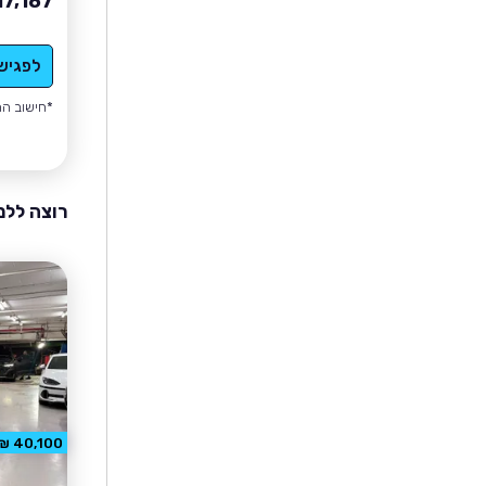
17,187
לפגיש
*חישוב הה
רוצה ללמ
40,100 ₪ הנחה