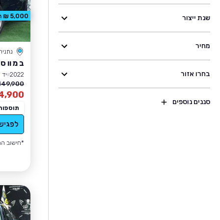
5,000 ₪ הנחה
שנת ייצור
מחיר
נתניה
ב מ וו סד
בחרו אזור
2022
יד 1
149,900 ₪
4,900
סננים נוספים
תוספות
לפגיש
*חישוב הה