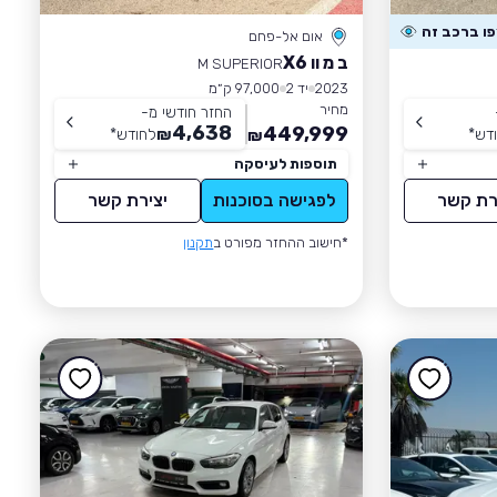
אום אל-פחם
ב מ וו X6
M SUPERIOR
2023
יד 2
97,000 ק״מ
מחיר
החזר חודשי מ-
4,638
449,999
דש
*
₪
לחודש
*
₪
תוספות לעיסקה
רת קשר
לפגישה בסוכנות
יצירת קשר
*חישוב ההחזר מפורט ב
תקנון