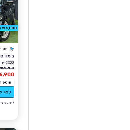
5,000 ₪ הנחה
נתניה
ב מ וו סד
2022
יד 1
151,900 ₪
6,900
תוספות
לפגיש
*חישוב הה