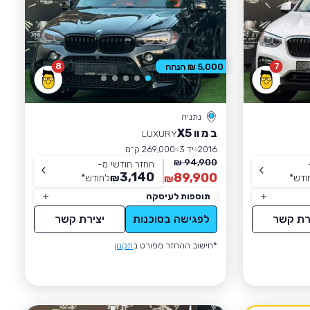
8
7
5,000 ₪ הנחה
נתניה
ב מ וו X5
LUXURY
2016
יד 3
269,000 ק״מ
94,900 ₪
החזר חודשי מ-
3,140
89,900
ודש
*
₪
לחודש
*
₪
תוספות לעיסקה
רת קשר
לפגישה בסוכנות
יצירת קשר
*חישוב ההחזר מפורט ב
תקנון