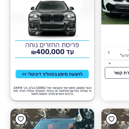
ודש
*
רת קשר