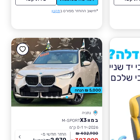
*חישוב ההחזר מפורט ב
תקנון
5,000 ₪ הנחה
נתניה
ב מ וו X3
M-SPORT
2026
יד 1
0 ק״מ
402,900 ₪
החזר חודשי מ-