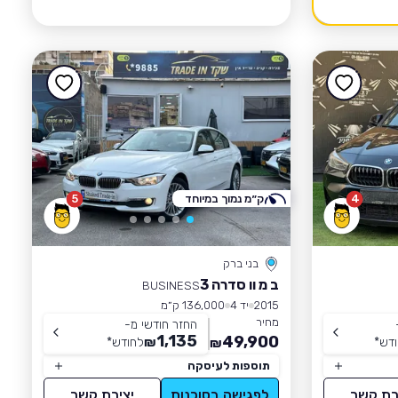
4
ק״מ נמוך במיוחד
5
בני ברק
ב מ וו סדרה 3
BUSINESS
2015
יד 4
136,000 ק״מ
מחיר
החזר חודשי מ-
1,135
49,900
דש
*
₪
לחודש
*
₪
תוספות לעיסקה
רת קשר
לפגישה בסוכנות
יצירת קשר