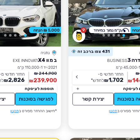
9
ק״מ נמוך במיוחד
5,000 ₪ הנחה
431 צפו ברכב זה
נתניה
רה 3
ב מ וו X4
EXE INNOVATI
BUSINESS
45,000 ק״מ
2021
יד 1
110,000 ק״מ
244,900 ₪
החזר חודשי מ-
החזר חודשי מ-
2,826
1,702
239,900
14
₪
לחודש
*
₪
לח
₪
₪
 לעיסקה
תוספות לעיסקה
ה בסוכנות
יצירת קשר
לפגישה בסוכנות
יצי
חזר מפורט ב
תקנון
*חישוב ההחזר מפורט ב
תקנון