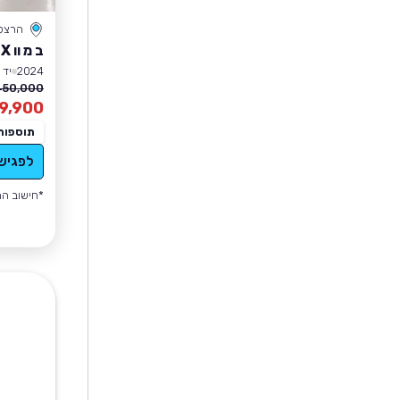
הרצל
ב מ וו IX
2024
יד 1
50,000 ₪
9,900
תוספות
לפגיש
*חישוב הה