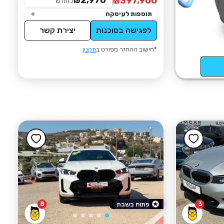
2,970
397,900
₪
לחודש
*
₪
תוספות לעיסקה
לפגישה בסוכנות
יצירת קשר
*חישוב ההחזר מפורט ב
תקנון
8
3
פתוח בשבת