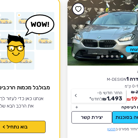
רה 1
M-DESIGN
0 ק״מ
מבולבל מכמות הרכבי
2
החזר חודשי מ-
1,493
19
אנחנו כאן כדי לעזור לך
₪
לחודש
*
₪
את הרכב הבא של
 לעיסקה
ה בסוכנות
יצירת קשר
בוא נתחיל >
חזר מפורט ב
תקנון