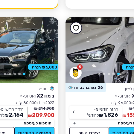
5
5,000 ₪ הנחה
26 צפו ברכב זה
לציון
נתניה
ב מ וו X2
M-SPORT
M-SPORT
96,000 ק״מ
2023
יד 1
80,000 ק״מ
214,900 ₪
החזר חודשי מ-
החזר חודשי מ-
2,164
1,826
209,900
15
₪
לחודש
*
₪
לחו
₪
₪
 לעיסקה
תוספות לעיסקה
ה בסוכנות
יצירת קשר
לפגישה בסוכנות
יצי