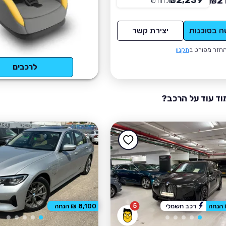
2,239
2
₪
לחודש
*
₪
ה בסוכנות
יצירת קשר
חזר מפורט ב
תקנון
לרכבים
וד עוד על הרכב?
5
רכב חשמלי
8,100 ₪ הנחה