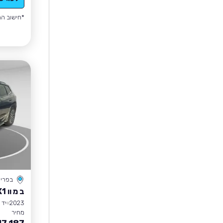
*חישוב הה
בפרי
ב מ וו X1
2023
יד 1
מחיר