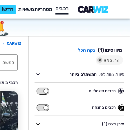
רכבים
מסחריות
משאיות
חדש!
CARWIZ
›
ר
מיון וסינון (1)
נקה הכל
יצרן: ב מ וו
מיון תוצאות לפי:
המשתלם ביותר
רכבי ב מ ו
רכבים חשמליים
רכבים
חשמליים
רכבים בהנחה
רכבים
בהנחה
יצרן ודגם (1)