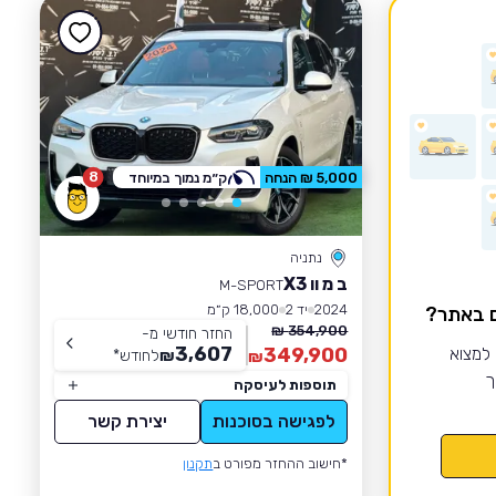
8
5,000 ₪ הנחה
ק״מ נמוך במיוחד
נתניה
ב מ וו X3
M-SPORT
2024
יד 2
18,000 ק״מ
ם באתר?
354,900 ₪
החזר חודשי מ-
3,607
 למצוא
349,900
₪
לחודש
*
₪
ך
תוספות לעיסקה
לפגישה בסוכנות
יצירת קשר
*חישוב ההחזר מפורט ב
תקנון