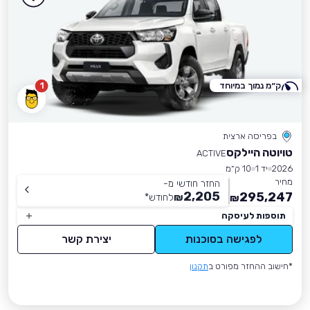
ק״מ נמוך במיוחד
1
בפריסה ארצית
טויוטה היילקס
ACTIVE
2026
יד 1
10 ק״מ
מחיר
החזר חודשי מ-
2,205
295,247
₪
לחודש
*
₪
תוספות לעיסקה
לפגישה בסוכנות
יצירת קשר
*חישוב ההחזר מפורט ב
תקנון