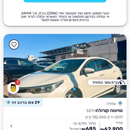
ק״מ נמוך במיוחד
7
29 צפו ברכב זה
עפולה
טויוטה קורולה
50TH
2017
יד 2
132,000 ק״מ
מחיר
החזר חודשי מ-
685
62,900
₪
לחודש
*
₪