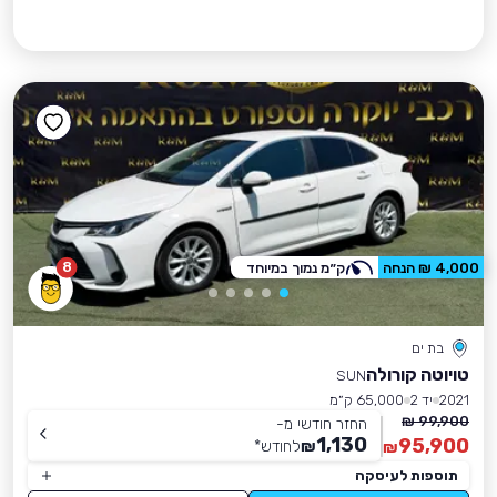
8
4,000 ₪ הנחה
ק״מ נמוך במיוחד
בת ים
טויוטה קורולה
SUN
2021
יד 2
65,000 ק״מ
99,900 ₪
החזר חודשי מ-
1,130
95,900
₪
לחודש
*
₪
תוספות לעיסקה