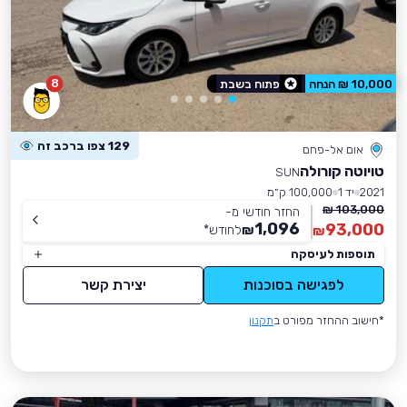
8
10,000 ₪ הנחה
פתוח בשבת
129 צפו ברכב זה
אום אל-פחם
טויוטה קורולה
SUN
2021
יד 1
100,000 ק״מ
103,000 ₪
החזר חודשי מ-
1,096
93,000
₪
לחודש
*
₪
תוספות לעיסקה
לפגישה בסוכנות
יצירת קשר
*חישוב ההחזר מפורט ב
תקנון