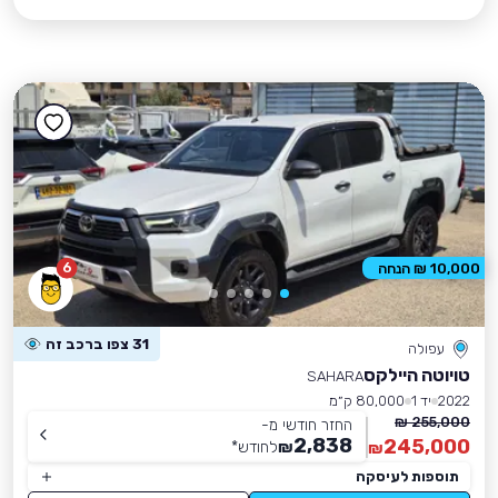
6
10,000 ₪ הנחה
31 צפו ברכב זה
עפולה
טויוטה היילקס
SAHARA
2022
יד 1
80,000 ק״מ
255,000 ₪
החזר חודשי מ-
2,838
245,000
₪
לחודש
*
₪
תוספות לעיסקה