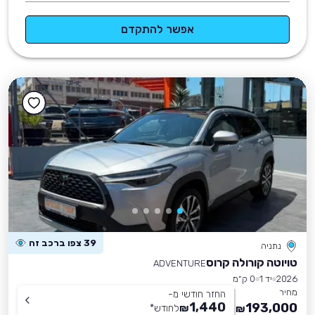
אפשר להתקדם
39 צפו ברכב זה
נתניה
טויוטה קורולה קרוס
ADVENTURE
2026
יד 1
0 ק״מ
מחיר
החזר חודשי מ-
1,440
193,000
₪
לחודש
*
₪