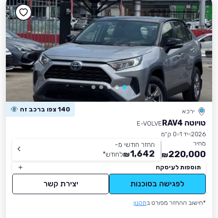
140 צפו ברכב זה
ירכא
טויוטה RAV4
E-VOLVE
2026
יד 1
0 ק״מ
מחיר
החזר חודשי מ-
1,642
220,000
₪
לחודש
*
₪
תוספות לעיסקה
לפגישה בסוכנות
יצירת קשר
*חישוב ההחזר מפורט ב
תקנון