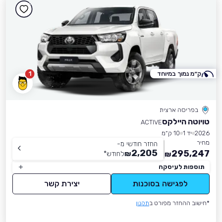
ק״מ נמוך במיוחד
1
בפריסה ארצית
טויוטה היילקס
ACTIVE
2026
יד 1
10 ק״מ
מחיר
החזר חודשי מ-
2,205
295,247
₪
לחודש
*
₪
תוספות לעיסקה
לפגישה בסוכנות
יצירת קשר
*חישוב ההחזר מפורט ב
תקנון