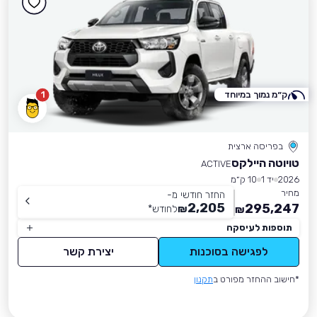
ק״מ נמוך במיוחד
1
בפריסה ארצית
טויוטה היילקס
ACTIVE
2026
יד 1
10 ק״מ
מחיר
החזר חודשי מ-
2,205
295,247
₪
לחודש
*
₪
תוספות לעיסקה
לפגישה בסוכנות
יצירת קשר
*חישוב ההחזר מפורט ב
תקנון