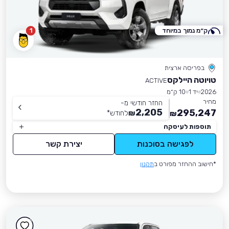
ק״מ נמוך במיוחד
1
בפריסה ארצית
טויוטה היילקס
ACTIVE
2026
יד 1
10 ק״מ
מחיר
החזר חודשי מ-
2,205
295,247
₪
לחודש
*
₪
תוספות לעיסקה
לפגישה בסוכנות
יצירת קשר
*חישוב ההחזר מפורט ב
תקנון