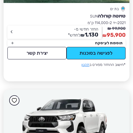
בת ים
טויוטה קורולה
SUN
2021
יד 2
114,000 ק״מ
99,900 ₪
החזר חודשי מ-
1,130
95,900
₪
לחודש
*
₪
תוספות לעיסקה
לפגישה בסוכנות
יצירת קשר
*חישוב ההחזר מפורט ב
תקנון