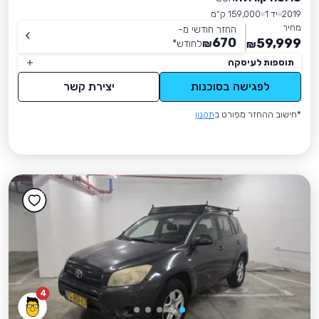
2019
יד 1
159,000 ק״מ
מחיר
החזר חודשי מ-
670
59,999
₪
לחודש
*
₪
תוספות לעיסקה
לפגישה בסוכנות
יצירת קשר
*חישוב ההחזר מפורט ב
תקנון
4