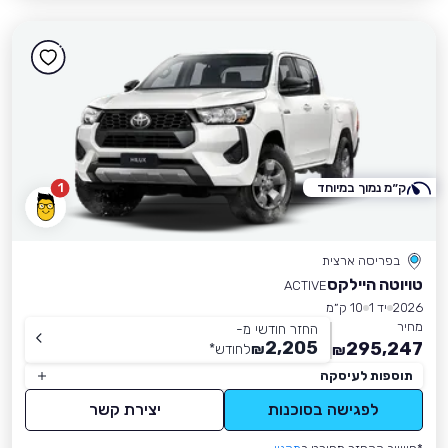
ק״מ נמוך במיוחד
1
בפריסה ארצית
טויוטה היילקס
ACTIVE
2026
יד 1
10 ק״מ
מחיר
החזר חודשי מ-
2,205
295,247
₪
לחודש
*
₪
תוספות לעיסקה
לפגישה בסוכנות
יצירת קשר