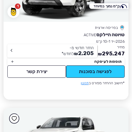
ק״מ נמוך במיוחד
1
בפריסה ארצית
טויוטה היילקס
ACTIVE
2026
יד 1
10 ק״מ
מחיר
החזר חודשי מ-
2,205
295,247
₪
לחודש
*
₪
תוספות לעיסקה
לפגישה בסוכנות
יצירת קשר
*חישוב ההחזר מפורט ב
תקנון