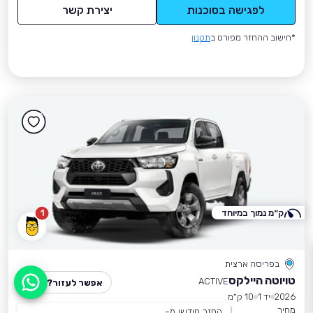
לפגישה בסוכנות
יצירת קשר
*חישוב ההחזר מפורט ב
תקנון
ק״מ נמוך במיוחד
1
בפריסה ארצית
טויוטה היילקס
ACTIVE
אפשר לעזור?
2026
יד 1
10 ק״מ
מחיר
החזר חודשי מ-