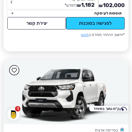
1,182
102,000
₪
לחודש
*
₪
תוספות לעיסקה
לפגישה בסוכנות
יצירת קשר
*חישוב ההחזר מפורט ב
תקנון
ק״מ נמוך במיוחד
1
בפריסה ארצית