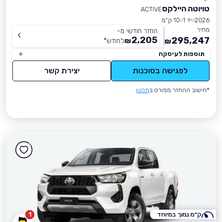
טויוטה היילקס
ACTIVE
2026
יד 1
10 ק״מ
מחיר
החזר חודשי מ-
2,205
295,247
₪
לחודש
*
₪
תוספות לעיסקה
לפגישה בסוכנות
יצירת קשר
*חישוב ההחזר מפורט ב
תקנון
ק״מ נמוך במיוחד
1