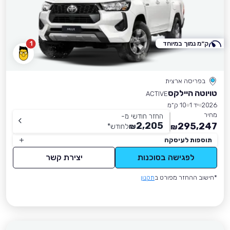
ק״מ נמוך במיוחד
1
בפריסה ארצית
טויוטה היילקס
ACTIVE
2026
יד 1
10 ק״מ
מחיר
החזר חודשי מ-
2,205
295,247
₪
לחודש
*
₪
תוספות לעיסקה
לפגישה בסוכנות
יצירת קשר
*חישוב ההחזר מפורט ב
תקנון