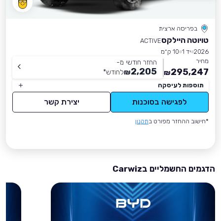
בפריסה ארצית
טויוטה היילקס
ACTIVE
2026
יד 1
10 ק״מ
מחיר
החזר חודשי מ-
2,205
295,247
₪
לחודש
*
₪
תוספות לעיסקה
לפגישה בסוכנות
יצירת קשר
*חישוב ההחזר מפורט ב
תקנון
הדגמים החשמליים בCarwiz