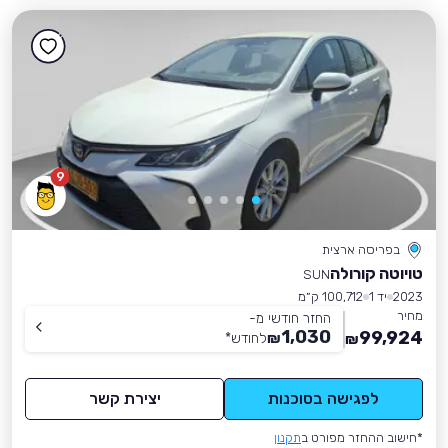
9
בפריסה ארצית
טויוטה קורולה
SUN
2023
יד 1
100,712 ק״מ
מחיר
החזר חודשי מ-
1,030
99,924
₪
לחודש
*
₪
לפגישה בסוכנות
יצירת קשר
*חישוב ההחזר מפורט ב
תקנון