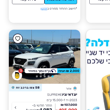
*חישוב ההחזר מפורט ב
תקנון
3
2,000 ₪ הנחה
ק״מ נמוך במיוחד
58 צפו ברכב זה
אזור
יונדאי וניו
SUPREME
2023
יד 1
15,000 ק״מ
107,000 ₪
החזר חודשי מ-