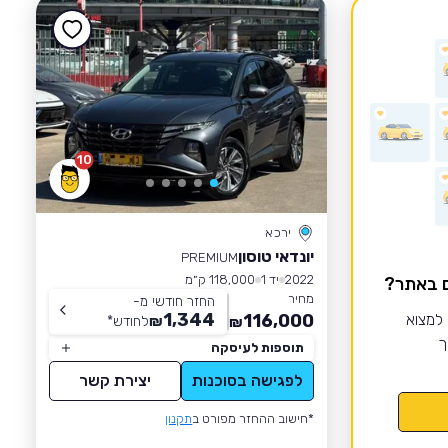
10
ירכא
יונדאי טוסון
PREMIUM
2022
יד 1
118,000 ק״מ
ם באתר?
מחיר
החזר חודשי מ-
1,344
 למצוא
116,000
₪
לחודש
*
₪
ך
תוספות לעיסקה
לפגישה בסוכנות
יצירת קשר
*חישוב ההחזר מפורט ב
תקנון