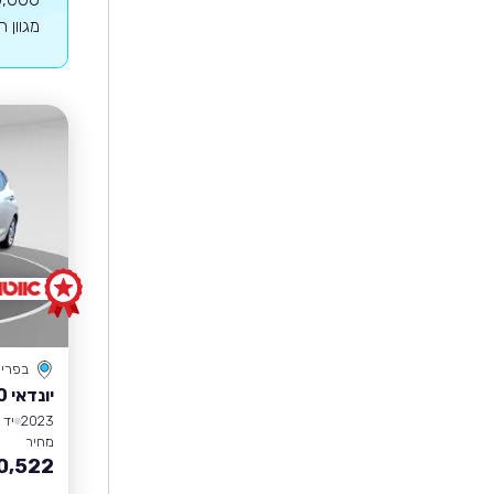
מגוון 
בפרי
יונדאי I10
2023
יד 1
מחיר
0,522