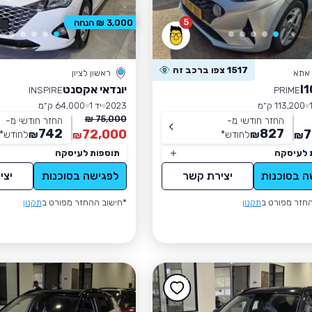
5
3,000 ₪ הנחה
1517 צפו ברכב זה
 אתא
ראשון לציון
יונדאי אקסנט
INSPIRE
PRIME
113,200 ק״מ
2023
יד 1
64,000 ק״מ
75,000 ₪
החזר חודשי מ-
החזר חודשי מ-
742
827
72,000
7
₪
לחודש
*
₪
לחודש
*
₪
₪
 לעיסקה
תוספות לעיסקה
ה בסוכנות
יצירת קשר
לפגישה בסוכנות
יצי
חזר מפורט ב
תקנון
*חישוב ההחזר מפורט ב
תקנון