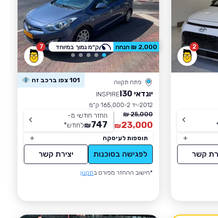
7
2
2,000 ₪ הנחה
ק״מ נמוך במיוחד
101 צפו ברכב זה
פתח תקווה
יונדאי I30
INSPIRE
2012
יד 2
165,000 ק״מ
25,000 ₪
החזר חודשי מ-
747
23,000
₪
לחודש
*
₪
תוספות לעיסקה
רת קשר
לפגישה בסוכנות
יצירת קשר
*חישוב ההחזר מפורט ב
תקנון