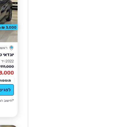
3,000 ₪ הנחה
ראשון 
יונדאי ט
2022
יד 1
111,000 ₪
8,000
תוספות
לפגיש
*חישוב הה