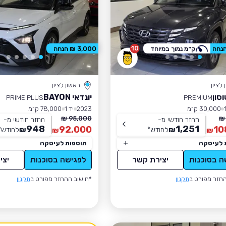
10
ק״מ נמוך במיוחד
3,000 ₪ הנחה
לציון
ראשון לציון
וסון
יונדאי BAYON
PRIME PLUS
PREMIUM
30,000 ק״מ
2023
יד 1
78,000 ק״מ
95,000 ₪
החזר חודשי מ-
החזר חודשי מ-
948
1,251
92,000
10
₪
לחודש
*
₪
לחודש
*
₪
₪
 לעיסקה
תוספות לעיסקה
ה בסוכנות
יצירת קשר
לפגישה בסוכנות
יצי
חזר מפורט ב
תקנון
*חישוב ההחזר מפורט ב
תקנון