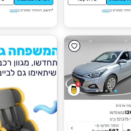
חזר מפורט ב
תקנון
*חישוב ההחזר מפורט ב
תקנון
3
סה ארצית
INTENSE
121,375 ק״מ
החזר חודשי מ-