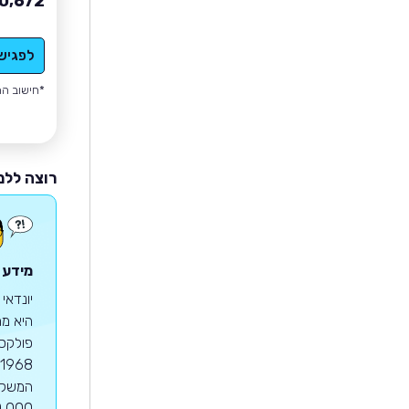
0,672
לפגיש
*חישוב הה
רוצה ללמ
מידע ע
יונדאי
היא מח