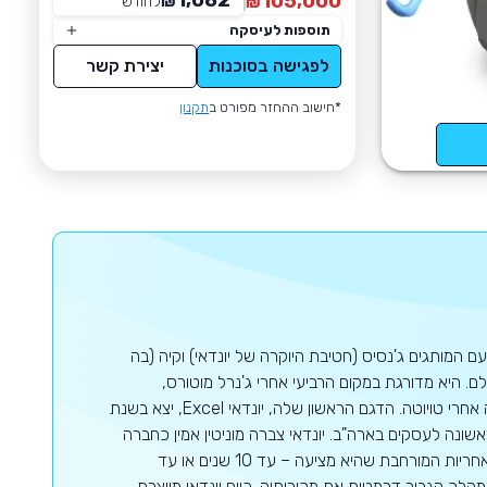
1,082
105,000
₪
לחודש
*
₪
תוספות לעיסקה
לפגישה בסוכנות
יצירת קשר
*חישוב ההחזר מפורט ב
תקנון
ם המותגים ג'נסיס (חטיבת היוקרה של יונדאי) וקיה (בה
 היא מדורגת במקום הרביעי אחרי ג'נרל מוטורס,
פולקסווגן וטויוטה בעולם כולו כאשר באסיה יונדאי היא יצרנית הרכב השנייה בגודלה אחרי טויוטה. הדגם הראשון שלה, יונדאי Excel, יצא בשנת
 הנמכר ביותר (עם 126,000 יחידות) בשנה הראשונה לעסקים בארה"ב. יונדאי צברה מוניטין אמין כחברה
המשקיעה רבות בתכנון, באיכות, בייצור ובמחקרים ארוכי טווח. היא גם ידועה בשל האחריות המורחבת שהיא מציעה – עד 10 שנים או עד
ן המהלך הגביר דרמטית את מכירותיה. כיום יונדאי מייצרת