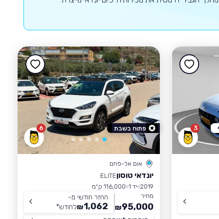
6
3
פתוח בשבת
אום אל-פחם
יונדאי טוסון
ELITE
2019
יד 1
116,000 ק״מ
מחיר
החזר חודשי מ-
1,062
95,000
₪
לחודש
*
₪