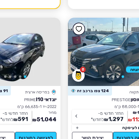
8
124 צפו ברכב זה
91 צפו ברכב זה
קווה
בפריסה ארצית
וסון
יונדאי I10
PRIME
PRESTIGE
88,000 ק״מ
2022
יד 1
66,635 ק״מ
מחיר
החזר חודשי מ-
החזר חודשי מ-
591
1,297
51,044
11
₪
לחודש
*
₪
לחודש
*
₪
₪
 לעיסקה
ה בסוכנות
יצירת קשר
לפגישה בסוכנות
יצי