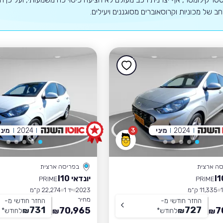
רחב של מכוניות וקרוסאוברים מסוגננים ויעילים.
2024
מיני
2024
מיני
3
סה ארצית
בפריסה ארצית
יונדאי I10
PRIME
PRIME
11,335 ק״מ
2023
יד 1
22,274 ק״מ
מחיר
החזר חודשי מ-
החזר חודשי מ-
731
727
70,965
7
₪
לחודש
*
₪
לחודש
*
₪
₪