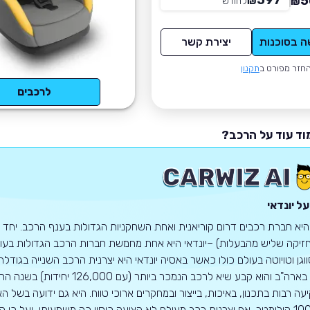
597
5
₪
לחודש
*
₪
ה בסוכנות
יצירת קשר
חזר מפורט ב
תקנון
לרכבים
וד עוד על הרכב?
ל יונדאי
 היא חברת רכבים דרום קוריאנית ואחת השחקניות הגדולות בענף הרכב. יחד ע
זיקה שליש מהבעלות) –יונדאי היא אחת מחמשת חברות הרכב הגדולות בעולם.
1968 בארה"ב והוא קבע שיא לרכב
100,000 קילומטר, אף יצרנית רכב מעולם לא הציעה כיסוי כה משמעותי, ועל כ