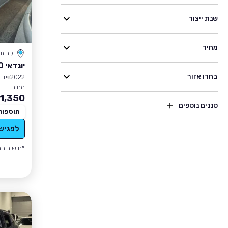
שנת ייצור
מחיר
קרית
יונדאי I10
בחרו אזור
2022
יד 1
מחיר
1,350
סננים נוספים
תוספות
לפגיש
*חישוב הה