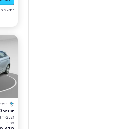
*חישוב הה
בפרי
יונדאי I20
2021
יד 1
מחיר