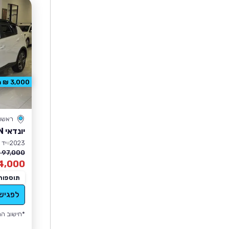
3,000 ₪ הנחה
ראשון 
יונדאי BAYON
2023
יד 1
97,000 ₪
4,000
תוספות
לפגיש
*חישוב הה