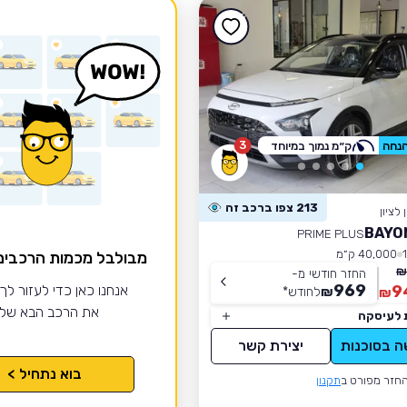
3
ק״מ נמוך במיוחד
213 צפו ברכב זה
לציון
PRIME PLUS
40,000 ק״מ
מבולבל מכמות הרכבי
החזר חודשי מ-
969
9
אנחנו כאן כדי לעזור לך
₪
לחודש
*
₪
את הרכב הבא של
 לעיסקה
ה בסוכנות
יצירת קשר
בוא נתחיל >
חזר מפורט ב
תקנון