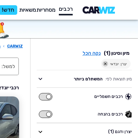
רכבים
מסחריות
משאיות
חדש!
CARWIZ
›
ר
מיון וסינון (1)
נקה הכל
יצרן: יונדאי
מיון תוצאות לפי:
המשתלם ביותר
רכבי יונד
רכבים חשמליים
רכבים
חשמליים
רכבים בהנחה
רכבים
בהנחה
יצרן ודגם (1)