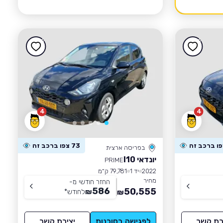
4
4
73 צפו ברכב זה
בפריסה ארצית
יונדאי I10
PRIME
2022
יד 1
79,781 ק״מ
מחיר
החזר חודשי מ-
586
50,555
₪
לחודש
*
₪
רת קשר
לפגישה בסוכנות
יצירת קשר