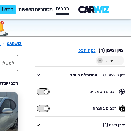
רכבים
מסחריות
משאיות
חדש!
CARWIZ
›
ר
מיון וסינון (1)
נקה הכל
יצרן: יונדאי
מיון תוצאות לפי:
המשתלם ביותר
רכבי יונד
רכבים חשמליים
רכבים
חשמליים
רכבים בהנחה
רכבים
בהנחה
יצרן ודגם (1)