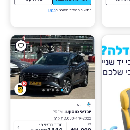
*חישוב ההחזר מפורט ב
תקנון
10
ירכא
יונדאי טוסון
PREMIUM
2022
יד 1
118,000 ק״מ
מחיר
החזר חודשי מ-