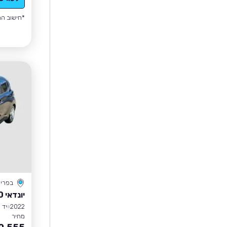
*חישוב הה
בפרי
יונדאי I10
2022
יד 1
מחיר