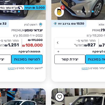
5
3,000 ₪ הנחה
ק״מ נמוך במיו
1530 צפו ברכב זה
32 צפו ברכב זה
 אתא
ראשון לציון
יונדאי טוסון
PREMIUM
PRIME
113,200 ק״מ
2022
יד 1
30,000 ק״מ
111,000 ₪
החזר חודשי מ-
החזר חודשי מ-
1,251
827
108,000
7
₪
לחודש
*
₪
לחו
₪
₪
 לעיסקה
תוספות לעיסקה
ה בסוכנות
יצירת קשר
לפגישה בסוכנות
יצי
חזר מפורט ב
תקנון
*חישוב ההחזר מפורט ב
תקנון