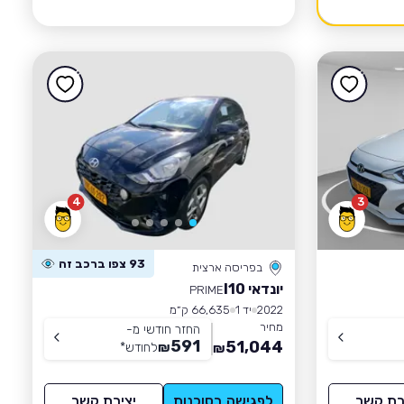
4
3
93 צפו ברכב זה
בפריסה ארצית
יונדאי I10
PRIME
2022
יד 1
66,635 ק״מ
מחיר
החזר חודשי מ-
591
51,044
₪
לחודש
*
₪
רת קשר
לפגישה בסוכנות
יצירת קשר