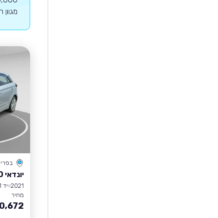
מגוון 
בפרי
יונדאי I20
2021
יד 1
מחיר
0,672