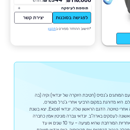
1,344
116,000
₪
לחודש
*
₪
תוספות לעיסקה
לפגישה בסוכנות
יצירת קשר
*חישוב ההחזר מפורט ב
תקנון
ם המותגים ג'נסיס (חטיבת היוקרה של יונדאי) וקיה (בה
 היא מדורגת במקום הרביעי אחרי ג'נרל מוטורס,
פולקסווגן וטויוטה בעולם כולו כאשר באסיה יונדאי היא יצרנית הרכב השנייה בגודלה אחרי טויוטה. הדגם הראשון שלה, יונדאי Excel, יצא בשנת
 הנמכר ביותר (עם 126,000 יחידות) בשנה הראשונה לעסקים בארה"ב. יונדאי צברה מוניטין אמין כחברה
המשקיעה רבות בתכנון, באיכות, בייצור ובמחקרים ארוכי טווח. היא גם ידועה בשל האחריות המורחבת שהיא מציעה – עד 10 שנים או עד
ן המהלך הגביר דרמטית את מכירותיה. כיום יונדאי מייצרת