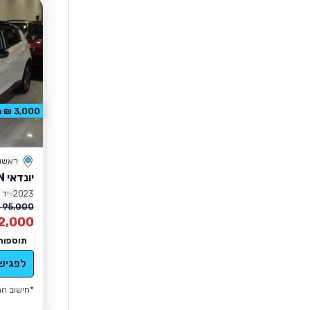
3,000 ₪ הנחה
ראשון 
יונדאי BAYON
2023
יד 1
95,000 ₪
2,000
תוספות
לפגיש
*חישוב הה