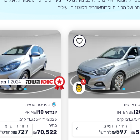
רחב של מכוניות וקרוסאוברים מסוגננים ויעילים.
2024
מיני
3
סה ארצית
בפריסה ארצית
יונדאי I10
PRIME
INTENSE
121,375 ק״מ
2023
יד 1
11,335 ק״מ
מחיר
החזר חודשי מ-
החזר חודשי מ-
727
597
70,522
5
₪
לחודש
*
₪
לחודש
*
₪
₪