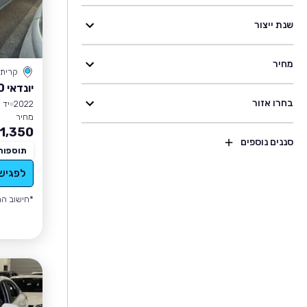
שנת ייצור
מחיר
קרית
יונדאי I10
בחרו אזור
2022
יד 1
מחיר
1,350
סננים נוספים
תוספות
לפגיש
*חישוב הה