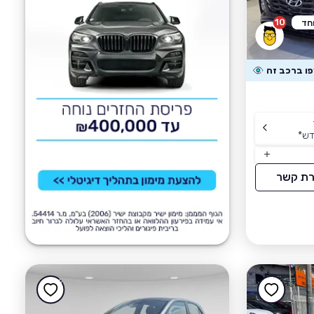
10
חד
דש
*
רת קשר