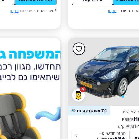
חזר מפורט ב
תקנון
*חישוב ההחזר מפורט ב
תקנון
4
74 צפו ברכב זה
סה ארצית
PRIME
79,781 ק״מ
החזר חודשי מ-