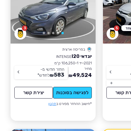
3
5
וחד
בפריסה ארצית
יונדאי I20
INTENSE
2021
יד 1
106,250 ק״מ
מחיר
החזר חודשי מ-
583
49,524
₪
לחודש
*
₪
רת קשר
לפגישה בסוכנות
יצירת קשר
*חישוב ההחזר מפורט ב
תקנון