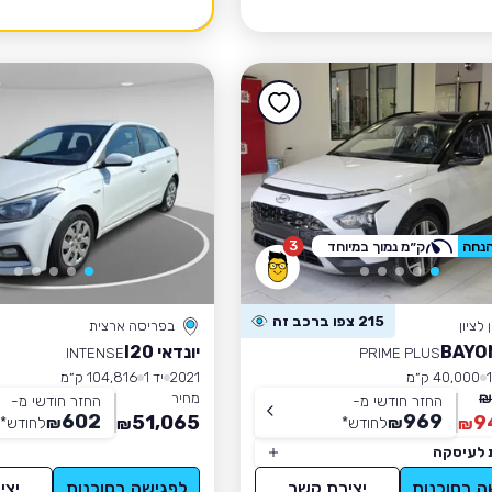
3
ק״מ נמוך במיוחד
215 צפו ברכב זה
לציון
בפריסה ארצית
יונדאי I20
INTENSE
PRIME PLUS
40,000 ק״מ
2021
יד 1
104,816 ק״מ
מחיר
החזר חודשי מ-
החזר חודשי מ-
602
969
51,065
9
₪
לחודש
*
₪
לחודש
*
₪
₪
 לעיסקה
ה בסוכנות
יצירת קשר
לפגישה בסוכנות
יצי