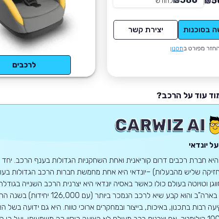
586
5
₪
לחודש
*
₪
ה בסוכנות
יצירת קשר
חזר מפורט ב
תקנון
לרכבים
וד עוד על הרכב?
ל יונדאי
 היא חברת רכבים דרום קוריאנית ואחת השחקניות הגדולות בענף הרכב. יחד ע
זיקה שליש מהבעלות) –יונדאי היא אחת מחמשת חברות הרכב הגדולות בעולם.
1968 בארה"ב והוא קבע שיא לרכב
100,000 קילומטר, אף יצרנית רכב מעולם לא הציעה כיסוי כה משמעותי, ועל כ