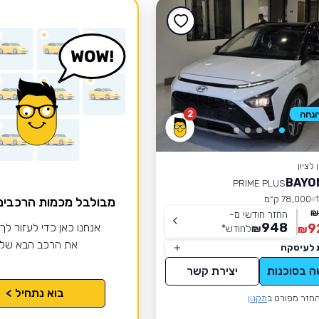
2
לציון
PRIME PLUS
78,000 ק״מ
מבולבל מכמות הרכבי
החזר חודשי מ-
948
9
אנחנו כאן כדי לעזור לך
₪
לחודש
*
₪
את הרכב הבא של
 לעיסקה
ה בסוכנות
יצירת קשר
בוא נתחיל >
חזר מפורט ב
תקנון