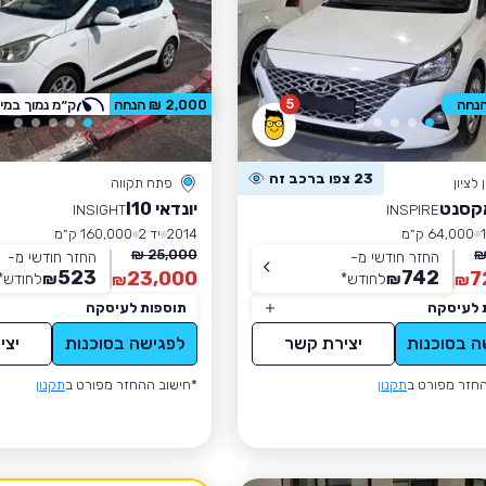
5
2,000 ₪ הנחה
ק״מ נמוך במי
23 צפו ברכב זה
לציון
פתח תקווה
אקסנט
יונדאי I10
INSIGHT
INSPIRE
64,000 ק״מ
2014
יד 2
160,000 ק״מ
25,000 ₪
החזר חודשי מ-
החזר חודשי מ-
523
742
23,000
7
₪
לחודש
*
₪
לחודש
*
₪
₪
 לעיסקה
תוספות לעיסקה
ה בסוכנות
יצירת קשר
לפגישה בסוכנות
יצי
חזר מפורט ב
תקנון
*חישוב ההחזר מפורט ב
תקנון