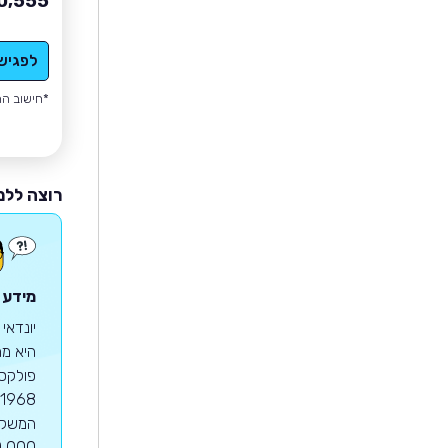
0,555
לפגיש
*חישוב הה
רוצה ללמ
מידע ע
יונדאי
היא מח