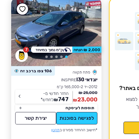
7
2,000 ₪ הנחה
ק״מ נמוך במיוחד
106 צפו ברכב זה
פתח תקווה
יונדאי I30
INSPIRE
2012
יד 2
165,000 ק״מ
ם באתר?
25,000 ₪
החזר חודשי מ-
747
 למצוא
23,000
₪
לחודש
*
₪
ך
תוספות לעיסקה
לפגישה בסוכנות
יצירת קשר
*חישוב ההחזר מפורט ב
תקנון