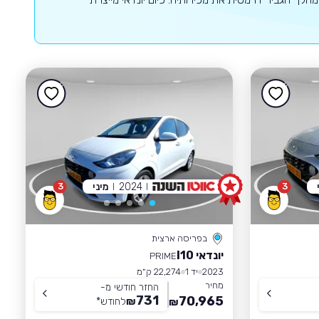
2024
מיני
3
3
בפריסה ארצית
יונדאי I10
PRIME
2023
יד 1
22,274 ק״מ
מחיר
החזר חודשי מ-
731
70,965
₪
לחודש
*
₪