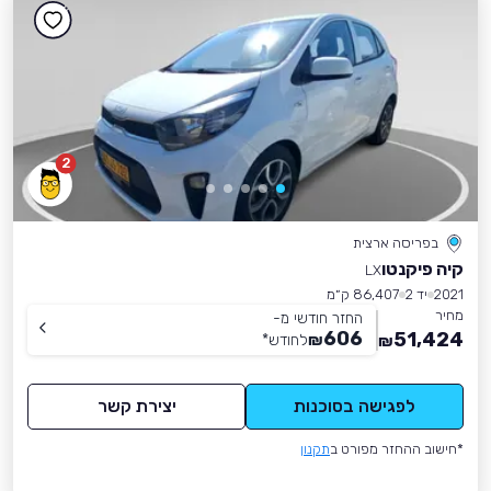
2
בפריסה ארצית
קיה פיקנטו
LX
2021
יד 2
86,407 ק״מ
מחיר
החזר חודשי מ-
606
51,424
₪
לחודש
*
₪
לפגישה בסוכנות
יצירת קשר
*חישוב ההחזר מפורט ב
תקנון