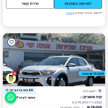
לפגישה בסוכנות
יצירת קשר
*חישוב ההחזר מפורט ב
תקנון
4
10,000 ₪ הנחה
25 צפו ברכב זה
ראשון לציון
קיה סטוניק
LX
אפשר לעזור?
2022
יד 1
90,400 ק״מ
78,000 ₪
החזר חודשי מ-