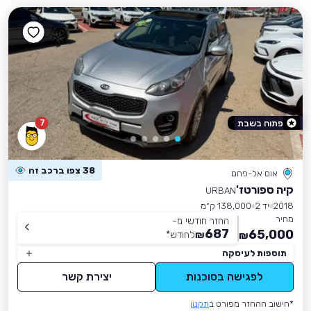
7
פתוח בשבת
38 צפו ברכב זה
אום אל-פחם
קיה ספורטז'
URBAN
2018
יד 2
138,000 ק״מ
מחיר
החזר חודשי מ-
687
65,000
₪
לחודש
*
₪
תוספות לעיסקה
לפגישה בסוכנות
יצירת קשר
*חישוב ההחזר מפורט ב
תקנון