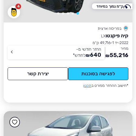
ק״מ נמוך במיוחד
4
בפריסה ארצית
קיה פיקנטו
LX
2022
יד 1
49,716 ק״מ
מחיר
החזר חודשי מ-
640
55,216
₪
לחודש
*
₪
לפגישה בסוכנות
יצירת קשר
*חישוב ההחזר מפורט ב
תקנון