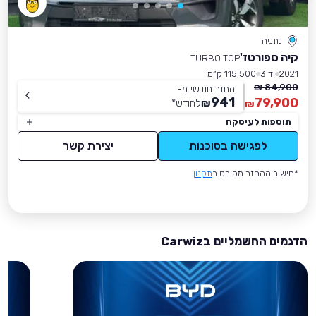
נתניה
קיה ספורטז'
TURBO TOP
2021
יד 3
115,500 ק״מ
84,900 ₪
החזר חודשי מ-
941
79,900
₪
לחודש
*
₪
תוספות לעיסקה
לפגישה בסוכנות
יצירת קשר
*חישוב ההחזר מפורט ב
תקנון
הדגמים החשמליים בCarwiz