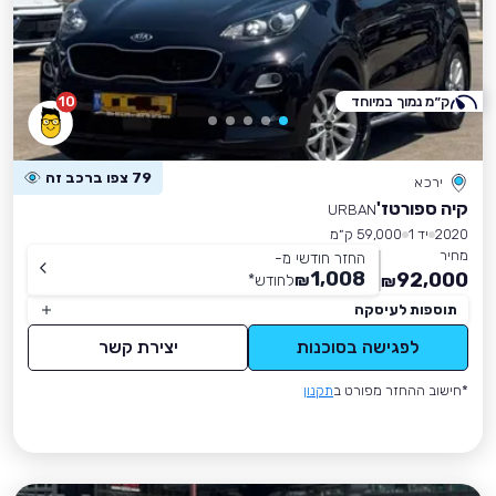
ק״מ נמוך במיוחד
10
79 צפו ברכב זה
ירכא
קיה ספורטז'
URBAN
2020
יד 1
59,000 ק״מ
מחיר
החזר חודשי מ-
1,008
92,000
₪
לחודש
*
₪
תוספות לעיסקה
לפגישה בסוכנות
יצירת קשר
*חישוב ההחזר מפורט ב
תקנון