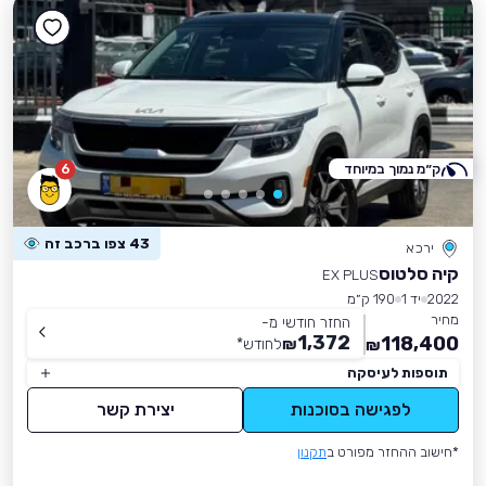
ק״מ נמוך במיוחד
6
43 צפו ברכב זה
ירכא
קיה סלטוס
EX PLUS
2022
יד 1
190 ק״מ
מחיר
החזר חודשי מ-
1,372
118,400
₪
לחודש
*
₪
תוספות לעיסקה
לפגישה בסוכנות
יצירת קשר
*חישוב ההחזר מפורט ב
תקנון