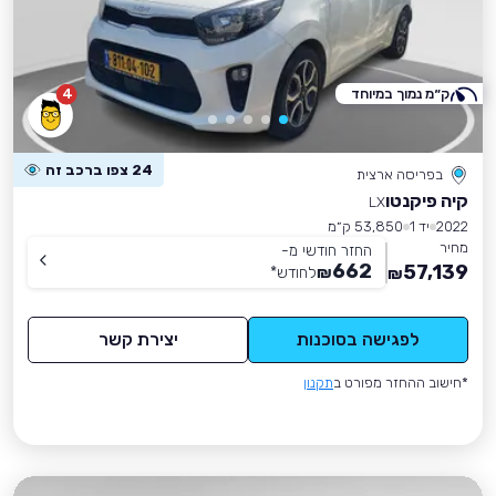
ק״מ נמוך במיוחד
4
24 צפו ברכב זה
בפריסה ארצית
קיה פיקנטו
LX
2022
יד 1
53,850 ק״מ
מחיר
החזר חודשי מ-
662
57,139
₪
לחודש
*
₪
לפגישה בסוכנות
יצירת קשר
*חישוב ההחזר מפורט ב
תקנון