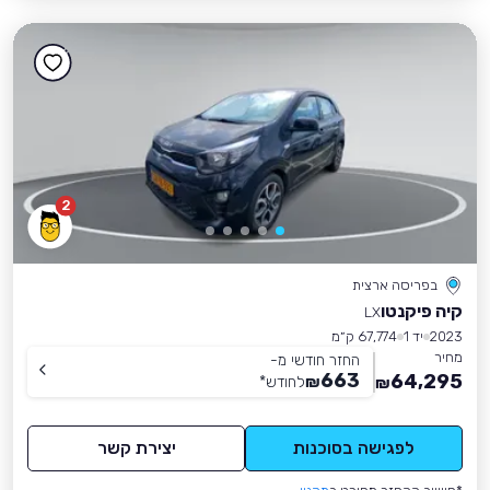
2
בפריסה ארצית
קיה פיקנטו
LX
2023
יד 1
67,774 ק״מ
מחיר
החזר חודשי מ-
663
64,295
₪
לחודש
*
₪
לפגישה בסוכנות
יצירת קשר