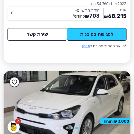
2023
יד 1
34,760 ק״מ
מחיר
החזר חודשי מ-
703
68,215
₪
לחודש
*
₪
לפגישה בסוכנות
יצירת קשר
*חישוב ההחזר מפורט ב
תקנון
3
3,000 ₪ הנחה