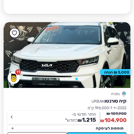
11
5,000 ₪ הנחה
נתניה
קיה סורנטו
URBAN
2022
יד 1
196,000 ק״מ
109,900 ₪
החזר חודשי מ-
1,215
104,900
₪
לחודש
*
₪
תוספות לעיסקה