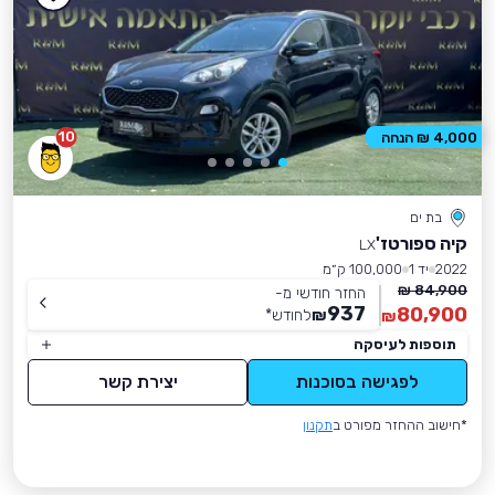
10
4,000 ₪ הנחה
בת ים
קיה ספורטז'
LX
2022
יד 1
100,000 ק״מ
84,900 ₪
החזר חודשי מ-
937
80,900
₪
לחודש
*
₪
תוספות לעיסקה
לפגישה בסוכנות
יצירת קשר
*חישוב ההחזר מפורט ב
תקנון