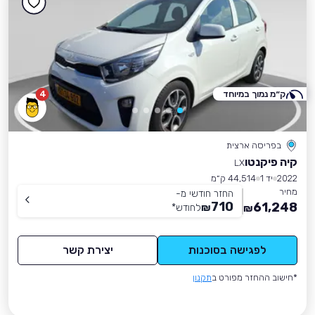
ק״מ נמוך במיוחד
4
בפריסה ארצית
קיה פיקנטו
LX
2022
יד 1
44,514 ק״מ
מחיר
החזר חודשי מ-
710
61,248
₪
לחודש
*
₪
לפגישה בסוכנות
יצירת קשר
*חישוב ההחזר מפורט ב
תקנון