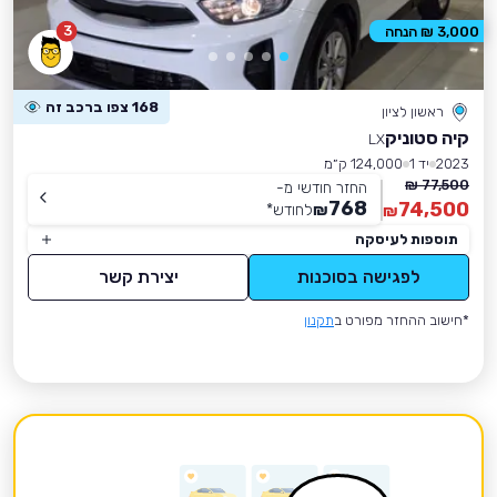
3
3,000 ₪ הנחה
168 צפו ברכב זה
ראשון לציון
קיה סטוניק
LX
2023
יד 1
124,000 ק״מ
77,500 ₪
החזר חודשי מ-
768
74,500
₪
לחודש
*
₪
תוספות לעיסקה
לפגישה בסוכנות
יצירת קשר
*חישוב ההחזר מפורט ב
תקנון