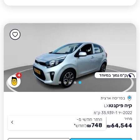
ק״מ נמוך במיוחד
4
בפריסה ארצית
קיה פיקנטו
LX
2022
יד 1
35,939 ק״מ
מחיר
החזר חודשי מ-
748
64,544
₪
לחודש
*
₪