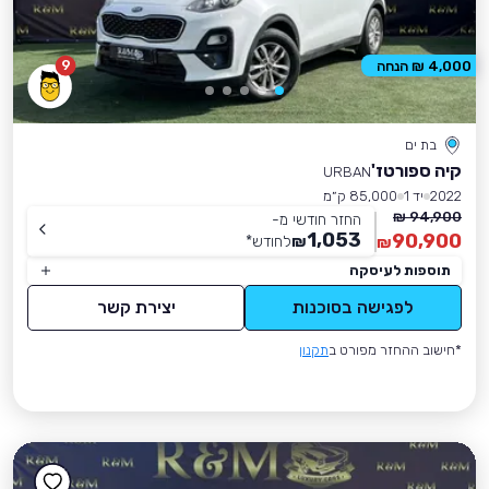
9
4,000 ₪ הנחה
בת ים
קיה ספורטז'
URBAN
2022
יד 1
85,000 ק״מ
94,900 ₪
החזר חודשי מ-
1,053
90,900
₪
לחודש
*
₪
תוספות לעיסקה
לפגישה בסוכנות
יצירת קשר
*חישוב ההחזר מפורט ב
תקנון