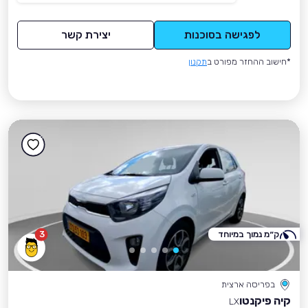
לפגישה בסוכנות
יצירת קשר
*חישוב ההחזר מפורט ב
תקנון
ק״מ נמוך במיוחד
3
בפריסה ארצית
קיה פיקנטו
LX