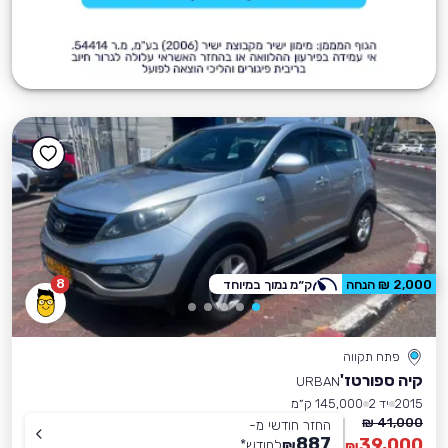
8
2,000 ₪ הנחה
ק״מ נמוך במיוחד
פתח תקווה
קיה ספורטז'
URBAN
2015
יד 2
145,000 ק״מ
41,000 ₪
החזר חודשי מ-
887
39,000
₪
לחודש
*
₪