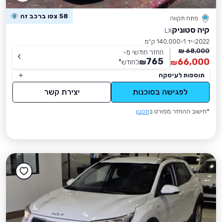
58 צפו ברכב זה
פתח תקווה
קיה סטוניק
LX
2022
יד 1
140,000 ק״מ
68,000 ₪
החזר חודשי מ-
765
66,000
₪
לחודש
*
₪
תוספות לעיסקה
לפגישה בסוכנות
יצירת קשר
*חישוב ההחזר מפורט ב
תקנון