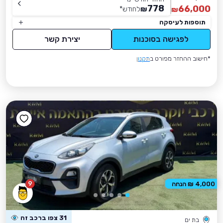
778
66,000
₪
לחודש
*
₪
תוספות לעיסקה
לפגישה בסוכנות
יצירת קשר
*חישוב ההחזר מפורט ב
תקנון
9
4,000 ₪ הנחה
31 צפו ברכב זה
בת ים