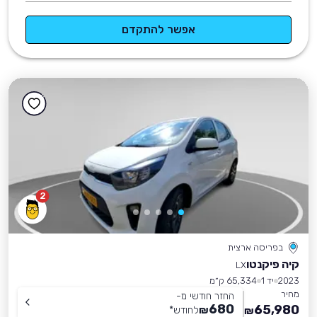
אפשר להתקדם
2
בפריסה ארצית
קיה פיקנטו
LX
2023
יד 1
65,334 ק״מ
מחיר
החזר חודשי מ-
680
65,980
₪
לחודש
*
₪