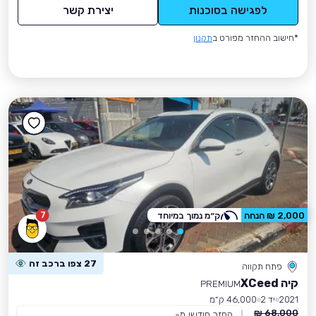
לפגישה בסוכנות
יצירת קשר
*חישוב ההחזר מפורט ב
תקנון
7
2,000 ₪ הנחה
ק״מ נמוך במיוחד
27 צפו ברכב זה
פתח תקווה
קיה XCeed
PREMIUM
2021
יד 2
46,000 ק״מ
68,000 ₪
החזר חודשי מ-