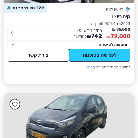
129 צפו ברכב זה
ראשון לציון
קיה ריו
LX
2023
יד 1
65,000 ק״מ
75,000 ₪
החזר חודשי מ-
742
72,000
₪
לחודש
*
₪
תוספות לעיסקה
לפגישה בסוכנות
יצירת קשר
*חישוב ההחזר מפורט ב
תקנון