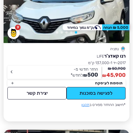
9
5,000 ₪ הנחה
ק״מ נמוך במיוחד
נתניה
רנו קאדג'ר
LIFE
2017
יד 1
137,000 ק״מ
50,900 ₪
החזר חודשי מ-
500
45,900
₪
לחודש
*
₪
תוספות לעיסקה
לפגישה בסוכנות
יצירת קשר
*חישוב ההחזר מפורט ב
תקנון