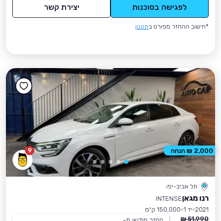
לפגישה בסוכנות
יצירת קשר
*חישוב ההחזר מפורט ב
תקנון
9
2,000 ₪ הנחה
תל אביב-יפו
רנו מגאן
INTENSE
2021
יד 1
150,000 ק״מ
51,990 ₪
החזר חודשי מ-