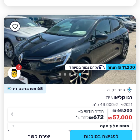
3
11,200 ₪ הנחה
ק״מ נמוך במיוחד
68 צפו ברכב זה
פתח תקווה
רנו קליאו
ZEN
2021
יד 2
48,000 ק״מ
68,200 ₪
החזר חודשי מ-
672
57,000
₪
לחודש
*
₪
תוספות לעיסקה
לפגישה בסוכנות
יצירת קשר