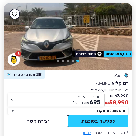
3
5,000 ₪ הנחה
פתוח בשבת
28 צפו ברכב זה
מע'אר
רנו קליאו
RS-LINE
2021
יד 1
63,000 ק״מ
63,990 ₪
החזר חודשי מ-
695
58,990
₪
לחודש
*
₪
תוספות לעיסקה
לפגישה בסוכנות
יצירת קשר
*חישוב ההחזר מפורט ב
תקנון