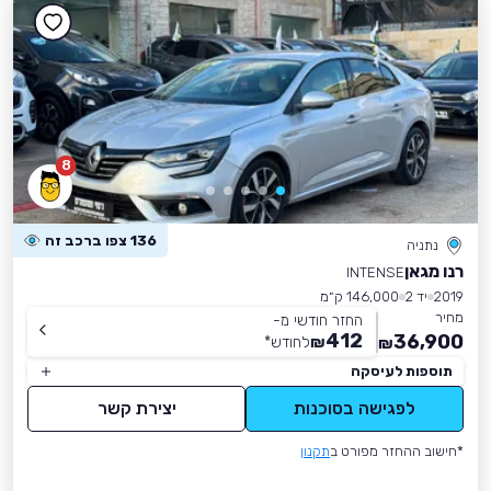
8
136 צפו ברכב זה
נתניה
רנו מגאן
INTENSE
2019
יד 2
146,000 ק״מ
מחיר
החזר חודשי מ-
412
36,900
₪
לחודש
*
₪
תוספות לעיסקה
לפגישה בסוכנות
יצירת קשר
*חישוב ההחזר מפורט ב
תקנון