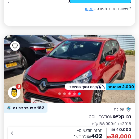
*חישוב ההחזר מפורט ב
תקנון
8
2,000 ₪ הנחה
ק״מ נמוך במיוחד
182 צפו ברכב זה
עפולה
רנו קליאו
COLLECTION
2018
יד 1
86,000 ק״מ
40,000 ₪
החזר חודשי מ-
402
38,000
₪
לחודש
*
₪