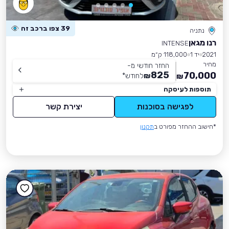
39 צפו ברכב זה
נתניה
רנו מגאן
INTENSE
2021
יד 1
118,000 ק״מ
מחיר
החזר חודשי מ-
825
70,000
₪
לחודש
*
₪
תוספות לעיסקה
לפגישה בסוכנות
יצירת קשר
*חישוב ההחזר מפורט ב
תקנון