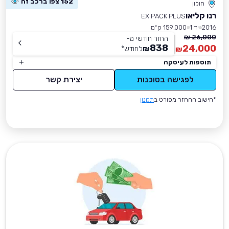
152 צפו ברכב זה
חולון
רנו קליאו
EX PACK PLUS
2016
יד 1
159,000 ק״מ
26,000 ₪
החזר חודשי מ-
838
24,000
₪
לחודש
*
₪
תוספות לעיסקה
לפגישה בסוכנות
יצירת קשר
*חישוב ההחזר מפורט ב
תקנון