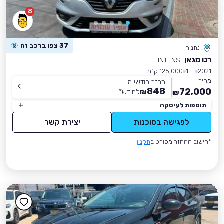
8
37 צפו ברכב זה
נתניה
רנו מגאן
INTENSE
2021
יד 1
125,000 ק״מ
מחיר
החזר חודשי מ-
848
72,000
₪
לחודש
*
₪
תוספות לעיסקה
לפגישה בסוכנות
יצירת קשר
*חישוב ההחזר מפורט ב
תקנון