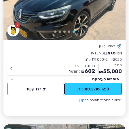
7
ראשון לציון
רנו מגאן
INTENSE
2020
יד 2
119,000 ק״מ
מחיר
החזר חודשי מ-
602
55,000
₪
לחודש
*
₪
תוספות לעיסקה
לפגישה בסוכנות
יצירת קשר
*חישוב ההחזר מפורט ב
תקנון