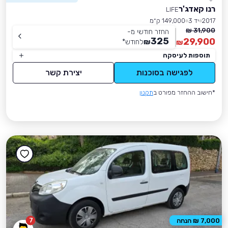
רנו קאדג'ר
LIFE
2017
יד 3
149,000 ק״מ
31,900 ₪
החזר חודשי מ-
325
29,900
₪
לחודש
*
₪
תוספות לעיסקה
לפגישה בסוכנות
יצירת קשר
*חישוב ההחזר מפורט ב
תקנון
7
7,000 ₪ הנחה