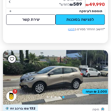
589
49,990
₪
לחודש
*
₪
תוספות לעיסקה
לפגישה בסוכנות
יצירת קשר
*חישוב ההחזר מפורט ב
תקנון
7
2,000 ₪ הנחה
132 צפו ברכב זה
חיפה