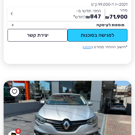
2021
יד 1
99,000 ק״מ
מחיר
החזר חודשי מ-
847
71,900
₪
לחודש
*
₪
תוספות לעיסקה
לפגישה בסוכנות
יצירת קשר
*חישוב ההחזר מפורט ב
תקנון
8