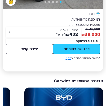
חולון
רנו קנגו
AUTHENTIC
2018
יד 2
165,000 ק״מ
45,000 ₪
החזר חודשי מ-
402
38,000
₪
לחודש
*
₪
תוספות לעיסקה
לפגישה בסוכנות
יצירת קשר
*חישוב ההחזר מפורט ב
תקנון
הדגמים החשמליים בCarwiz