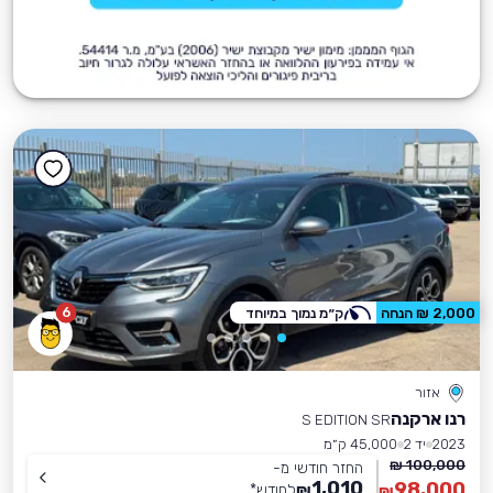
6
2,000 ₪ הנחה
ק״מ נמוך במיוחד
אזור
רנו ארקנה
S EDITION SR
2023
יד 2
45,000 ק״מ
100,000 ₪
החזר חודשי מ-
1,010
98,000
₪
לחודש
*
₪