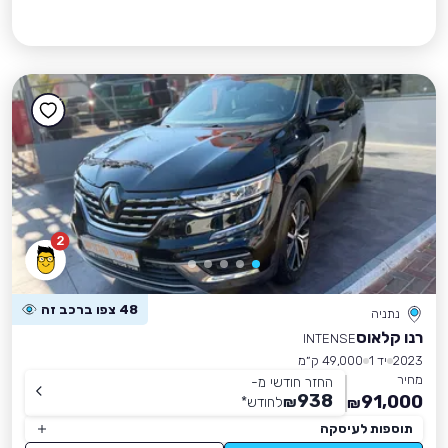
2
48 צפו ברכב זה
נתניה
רנו קלאוס
INTENSE
2023
יד 1
49,000 ק״מ
מחיר
החזר חודשי מ-
938
91,000
₪
לחודש
*
₪
תוספות לעיסקה