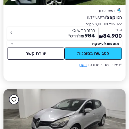
ראשון לציון
רנו קפצ'ור
INTENSE
2022
יד 1
28,000 ק״מ
מחיר
החזר חודשי מ-
984
84,900
₪
לחודש
*
₪
תוספות לעיסקה
לפגישה בסוכנות
יצירת קשר
*חישוב ההחזר מפורט ב
תקנון