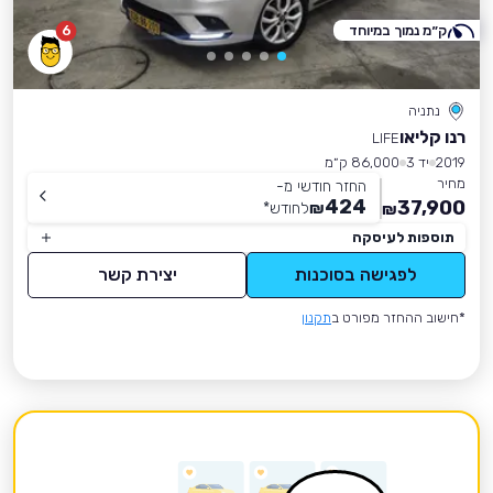
ק״מ נמוך במיוחד
6
נתניה
רנו קליאו
LIFE
2019
יד 3
86,000 ק״מ
מחיר
החזר חודשי מ-
424
37,900
₪
לחודש
*
₪
תוספות לעיסקה
לפגישה בסוכנות
יצירת קשר
*חישוב ההחזר מפורט ב
תקנון