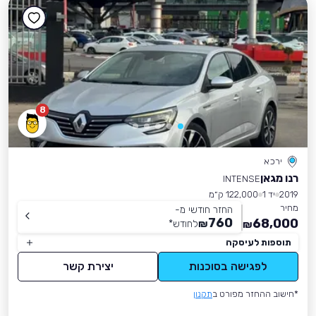
8
ירכא
רנו מגאן
INTENSE
2019
יד 1
122,000 ק״מ
מחיר
החזר חודשי מ-
760
68,000
₪
לחודש
*
₪
תוספות לעיסקה
לפגישה בסוכנות
יצירת קשר
*חישוב ההחזר מפורט ב
תקנון