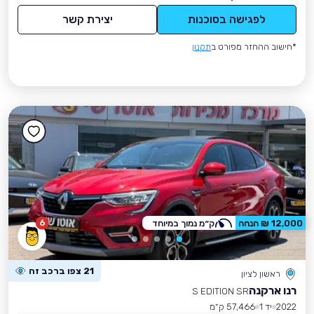
לפגישה בסוכנות
יצירת קשר
*חישוב ההחזר מפורט ב
תקנון
6
12,000 ₪ הנחה
ק״מ נמוך במיוחד
21 צפו ברכב זה
ראשון לציון
רנו ארקנה
S EDITION SR
2022
יד 1
57,466 ק״מ