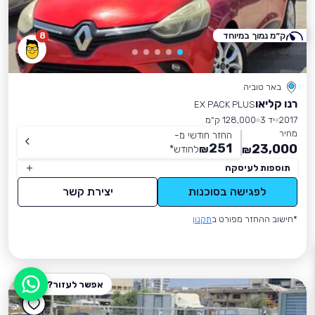
ק״מ נמוך במיוחד
8
באר טוביה
רנו קליאו
EX PACK PLUS
2017
יד 3
128,000 ק״מ
מחיר
החזר חודשי מ-
251
23,000
₪
לחודש
*
₪
תוספות לעיסקה
לפגישה בסוכנות
יצירת קשר
*חישוב ההחזר מפורט ב
תקנון
אפשר לעזור?