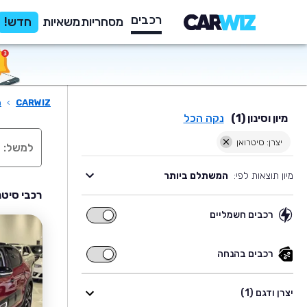
רכבים
מסחריות
משאיות
חדש!
CARWIZ
›
ר
מיון וסינון (1)
נקה הכל
יצרן: סיטרואן
מיון תוצאות לפי:
המשתלם ביותר
רכבי סיטר
רכבים חשמליים
רכבים
חשמליים
רכבים בהנחה
רכבים
בהנחה
יצרן ודגם (1)