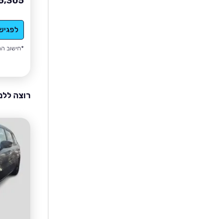
5,305
לפגיש
*חישוב הה
רוצה ללמ