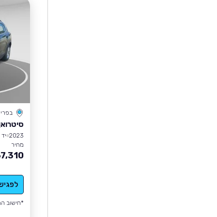
בפרי
סיטרואן  AIRCROSS
2023
יד 1
מחיר
7,310
לפגיש
*חישוב הה