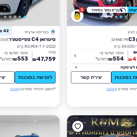
3
ק״מ נמוך במיוחד
42 צפו ברכב זה
לציון
בפריסה ארצית
C
סיטרואן C4 ספייסטורר
SIVE
SHINE PK
34,000 ק״מ
2022
יד 1
80,984 ק״מ
מחיר
החזר חודשי מ-
החזר חודשי מ-
553
554
47,759
4
₪
לחודש
*
₪
לחודש
*
₪
₪
 לעיסקה
ה בסוכנות
יצירת קשר
לפגישה בסוכנות
יצי
חזר מפורט ב
תקנון
*חישוב ההחזר מפורט ב
תקנון