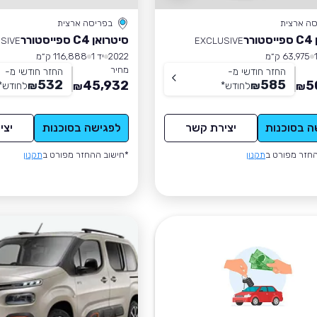
סה ארצית
בפריסה ארצית
רר
סיטרואן C4 ספייסטורר
SIVE
EXCLUSIVE
63,975 ק״מ
2022
יד 1
116,888 ק״מ
מחיר
החזר חודשי מ-
החזר חודשי מ-
532
585
45,932
5
₪
לחודש
*
₪
לחודש
*
₪
₪
ה בסוכנות
יצירת קשר
לפגישה בסוכנות
יצי
חזר מפורט ב
תקנון
*חישוב ההחזר מפורט ב
תקנון