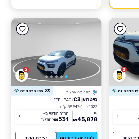
2
2
23 צפו ברכב זה
בפריסה ארצית
סיטרואן C3
FEEL PACK
2022
יד 1
89,947 ק״מ
מחיר
החזר חודשי מ-
531
45,878
₪
לחודש
*
₪
רת קשר
לפגישה בסוכנות
יצירת קשר