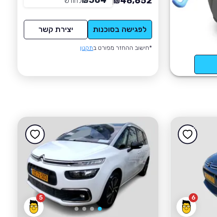
564
48,652
₪
לחודש
*
₪
לפגישה בסוכנות
יצירת קשר
*חישוב ההחזר מפורט ב
תקנון
5
6