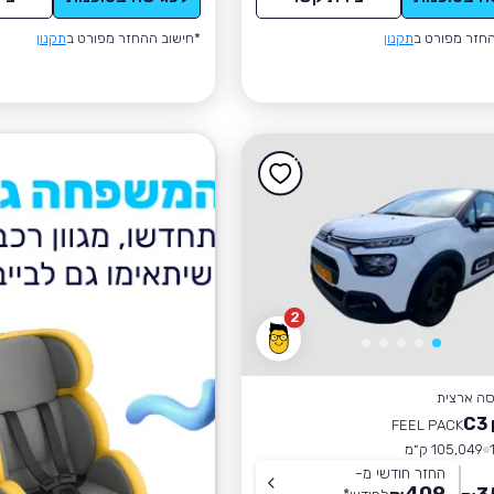
חזר מפורט ב
תקנון
*חישוב ההחזר מפורט ב
תקנון
2
סה ארצית
C
FEEL PACK
105,049 ק״מ
החזר חודשי מ-