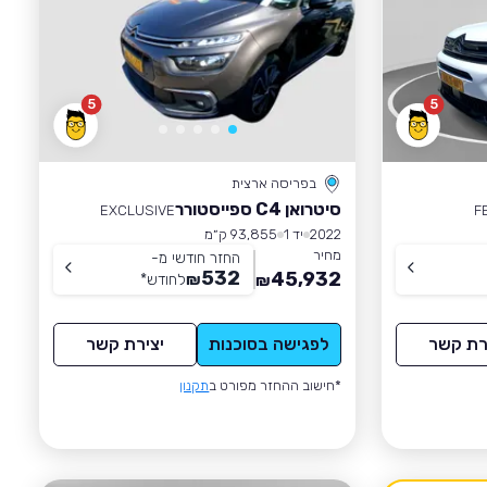
5
5
בפריסה ארצית
סיטרואן C4 ספייסטורר
EXCLUSIVE
F
2022
יד 1
93,855 ק״מ
מחיר
החזר חודשי מ-
532
45,932
₪
לחודש
*
₪
רת קשר
לפגישה בסוכנות
יצירת קשר
*חישוב ההחזר מפורט ב
תקנון