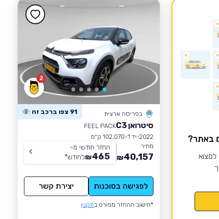
2
91 צפו ברכב זה
בפריסה ארצית
סיטרואן C3
FEEL PACK
2022
יד 1
102,070 ק״מ
ם באתר?
מחיר
החזר חודשי מ-
465
 למצוא
40,157
₪
לחודש
*
₪
ך
לפגישה בסוכנות
יצירת קשר
*חישוב ההחזר מפורט ב
תקנון