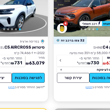
4
רכב חשמלי
32 צפו ברכב זה
בפריסה ארצית
C
סיטרואן C5 AIRCROSS
EEL
SHINE
58,000 ק״מ
351 טווח נסיעה
2022
יד 1
74,466 ק״מ
מחיר
החזר חודשי מ-
החזר חודשי מ-
731
730
63,079
6
₪
לחודש
*
₪
לחודש
*
₪
₪
 לעיסקה
ה בסוכנות
יצירת קשר
לפגישה בסוכנות
יצי
חזר מפורט ב
תקנון
*חישוב ההחזר מפורט ב
תקנון