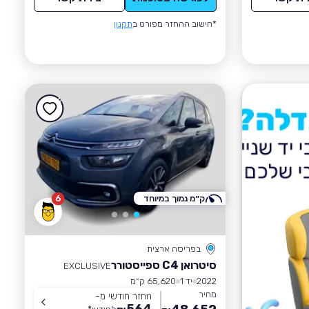
*חישוב ההחזר מפורט ב
תקנון
ק״מ נמוך במיוחד
6
בפריסה ארצית
סיטרואן C4 ספייסטורר
EXCLUSIVE
2022
יד 1
65,620 ק״מ
מחיר
החזר חודשי מ-