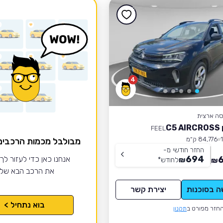
4
סה ארצית
C5
FEEL
84,776 ק״מ
מבולבל מכמות הרכבי
החזר חודשי מ-
694
6
אנחנו כאן כדי לעזור לך
₪
לחודש
*
₪
את הרכב הבא של
ה בסוכנות
יצירת קשר
בוא נתחיל >
חזר מפורט ב
תקנון