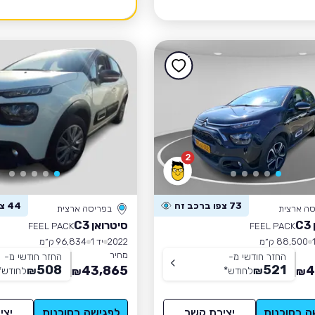
2
73 צפו ברכב זה
44 צפו ברכב זה
סה ארצית
בפריסה ארצית
C
סיטרואן C3
FEEL PACK
FEEL PACK
88,500 ק״מ
2022
יד 1
96,834 ק״מ
מחיר
החזר חודשי מ-
החזר חודשי מ-
508
521
43,865
4
₪
לחודש
*
₪
לחודש
*
₪
₪
ה בסוכנות
יצירת קשר
לפגישה בסוכנות
יצי