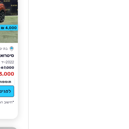
4,000 ₪ הנחה
בת ים
סיטרואן 4
2022
יד 1
67,000 ₪
3,000
תוספות
לפגיש
*חישוב הה