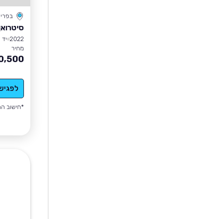
בפרי
סיטרואן C4 ספייסטו
2022
יד 1
מחיר
0,500
לפגיש
*חישוב הה