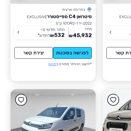
בפריסה ארצית
סיטרואן C4 ספייסטורר
EXCLUSIVE
EXCLU
2022
יד 1
101,992 ק״מ
מחיר
החזר חודשי מ-
532
45,932
₪
לחודש
*
₪
רת קשר
לפגישה בסוכנות
יצירת קשר
*חישוב ההחזר מפורט ב
תקנון