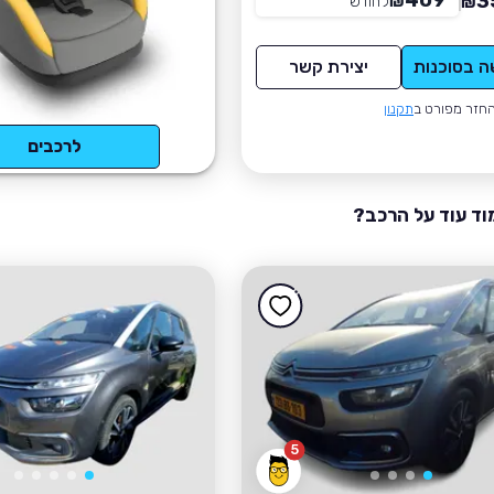
409
3
₪
לחודש
*
₪
ה בסוכנות
יצירת קשר
חזר מפורט ב
תקנון
לרכבים
וד עוד על הרכב?
5