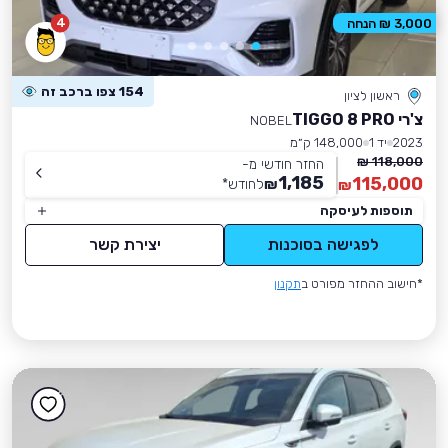
4
3,000 ₪ הנחה
154 צפו ברכב זה
ראשון לציון
צ'רי TIGGO 8 PRO
NOBEL
2023
יד 1
148,000 ק״מ
118,000 ₪
החזר חודשי מ-
1,185
115,000
₪
לחודש
*
₪
תוספות לעיסקה
לפגישה בסוכנות
יצירת קשר
*חישוב ההחזר מפורט ב
תקנון