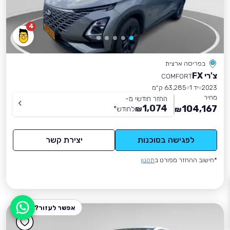
4
בפריסה ארצית
צ'רי FX
COMFORT
2023
יד 1
63,285 ק״מ
מחיר
החזר חודשי מ-
1,074
104,167
₪
לחודש
*
₪
לפגישה בסוכנות
יצירת קשר
*חישוב ההחזר מפורט ב
תקנון
אפשר לעזור?