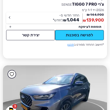
צ'רי TIGGO 7 PRO
SENSE
2026
יד 1
1 ק״מ
144,900 ₪
החזר חודשי מ-
1,044
139,900
₪
לחודש
*
₪
תוספות לעיסקה
לפגישה בסוכנות
יצירת קשר
*חישוב ההחזר מפורט ב
תקנון
3