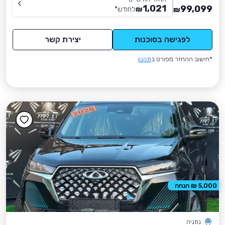
1,021
99,099
₪
לחודש
*
₪
לפגישה בסוכנות
יצירת קשר
*חישוב ההחזר מפורט ב
תקנון
5,000 ₪ הנחה
נתניה