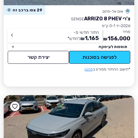
29 צפו ברכב זה
אום אל-פחם
צ'רי ARRIZO 8 PHEV
SENSE
2026
יד 1
0 ק״מ
מחיר
החזר חודשי מ-
1,165
156,000
₪
לחודש
*
₪
תוספות לעיסקה
לפגישה בסוכנות
יצירת קשר
*חישוב ההחזר מפורט ב
תקנון