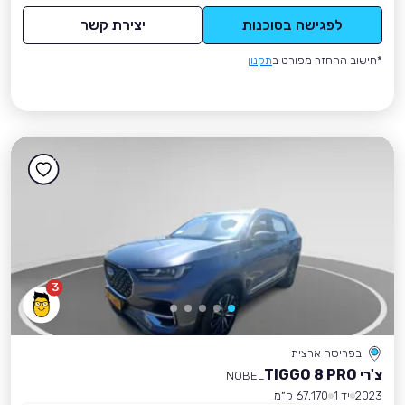
לפגישה בסוכנות
יצירת קשר
*חישוב ההחזר מפורט ב
תקנון
3
בפריסה ארצית
צ'רי TIGGO 8 PRO
NOBEL
2023
יד 1
67,170 ק״מ