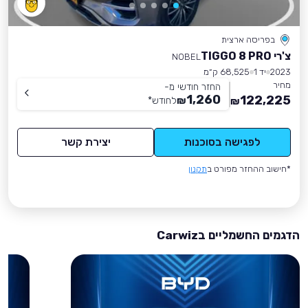
בפריסה ארצית
צ'רי TIGGO 8 PRO
NOBEL
2023
יד 1
68,525 ק״מ
מחיר
החזר חודשי מ-
1,260
122,225
₪
לחודש
*
₪
לפגישה בסוכנות
יצירת קשר
*חישוב ההחזר מפורט ב
תקנון
הדגמים החשמליים בCarwiz