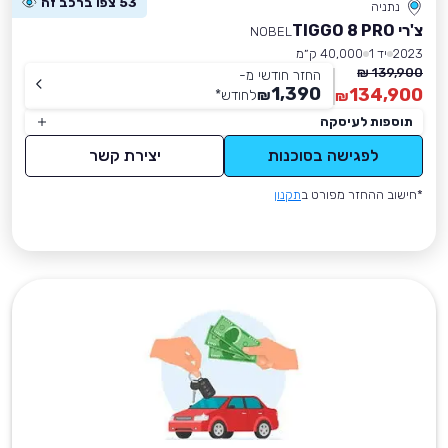
53 צפו ברכב זה
נתניה
צ'רי TIGGO 8 PRO
NOBEL
2023
יד 1
40,000 ק״מ
139,900 ₪
החזר חודשי מ-
1,390
134,900
₪
לחודש
*
₪
תוספות לעיסקה
לפגישה בסוכנות
יצירת קשר
*חישוב ההחזר מפורט ב
תקנון