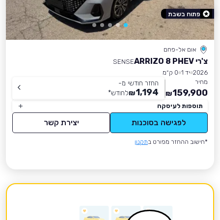
פתוח בשבת
אום אל-פחם
צ'רי ARRIZO 8 PHEV
SENSE
2026
יד 1
0 ק״מ
מחיר
החזר חודשי מ-
1,194
159,900
₪
לחודש
*
₪
תוספות לעיסקה
לפגישה בסוכנות
יצירת קשר
*חישוב ההחזר מפורט ב
תקנון