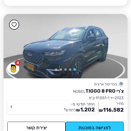
4
בפריסה ארצית
צ'רי TIGGO 8 PRO
NOBEL
2023
יד 1
91,551 ק״מ
מחיר
החזר חודשי מ-
1,202
116,582
₪
לחודש
*
₪
לפגישה בסוכנות
יצירת קשר