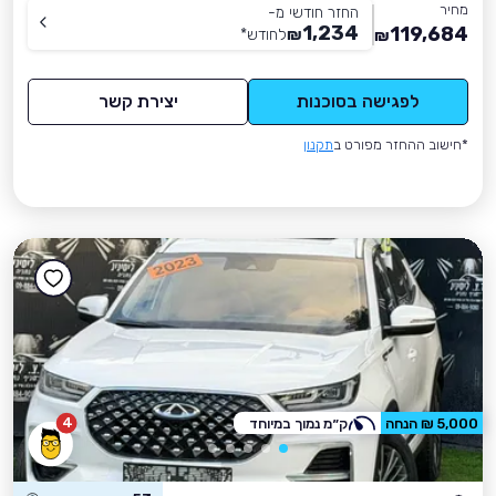
מחיר
החזר חודשי מ-
1,234
119,684
₪
לחודש
*
₪
לפגישה בסוכנות
יצירת קשר
*חישוב ההחזר מפורט ב
תקנון
4
5,000 ₪ הנחה
ק״מ נמוך במיוחד