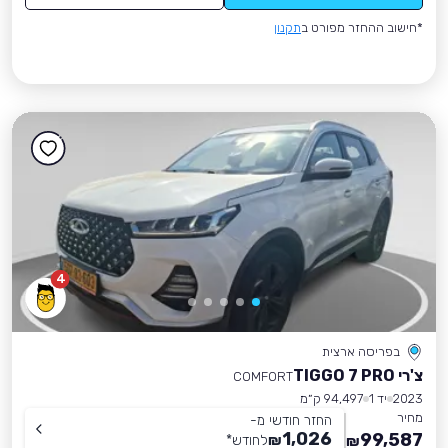
*חישוב ההחזר מפורט ב
תקנון
4
בפריסה ארצית
צ'רי TIGGO 7 PRO
COMFORT
2023
יד 1
94,497 ק״מ
מחיר
החזר חודשי מ-
1,026
99,587
₪
לחודש
*
₪