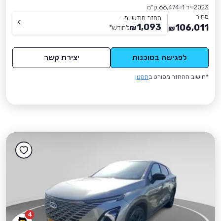
2023
יד 1
66,474 ק״מ
מחיר
החזר חודשי מ-
1,093
106,011
₪
לחודש
*
₪
לפגישה בסוכנות
יצירת קשר
*חישוב ההחזר מפורט ב
תקנון
4