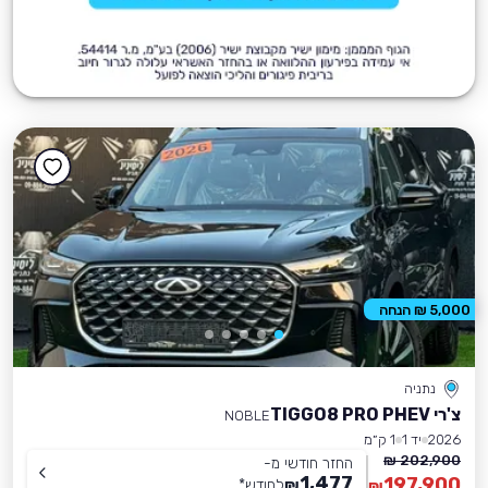
5,000 ₪ הנחה
נתניה
צ'רי TIGGO8 PRO PHEV
NOBLE
2026
יד 1
1 ק״מ
202,900 ₪
החזר חודשי מ-
1,477
197,900
₪
לחודש
*
₪