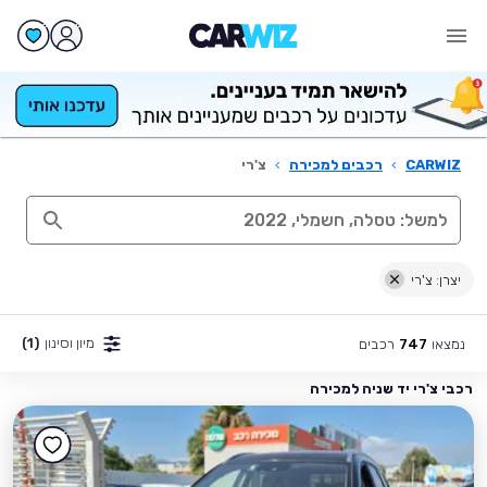
CARWIZ
›
רכבים למכירה
›
צ'רי
יצרן: צ'רי
מיון וסינון
(1)
נמצאו
רכבים
747
רכבי צ'רי יד שניה למכירה