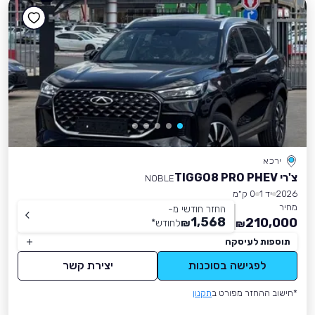
ירכא
צ'רי TIGGO8 PRO PHEV
NOBLE
2026
יד 1
0 ק״מ
מחיר
החזר חודשי מ-
1,568
210,000
₪
לחודש
*
₪
תוספות לעיסקה
לפגישה בסוכנות
יצירת קשר
*חישוב ההחזר מפורט ב
תקנון