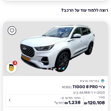
רוצה ללמוד עוד על הרכב?
3
בפריסה ארצית
צ'רי TIGGO 8 PRO
NOBEL
2023
יד 1
64,988 ק״מ
מחיר
החזר חודשי מ-
1,238
120,108
₪
לחודש
*
₪