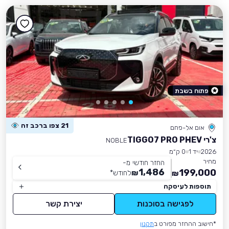
פתוח בשבת
21 צפו ברכב זה
אום אל-פחם
צ'רי TIGGO7 PRO PHEV
NOBLE
2026
יד 1
0 ק״מ
מחיר
החזר חודשי מ-
1,486
199,000
₪
לחודש
*
₪
תוספות לעיסקה
לפגישה בסוכנות
יצירת קשר
*חישוב ההחזר מפורט ב
תקנון