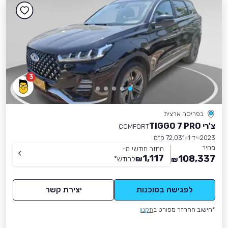
3
בפריסה ארצית
צ'רי TIGGO 7 PRO
COMFORT
2023
יד 1
72,031 ק״מ
מחיר
החזר חודשי מ-
1,117
108,337
₪
לחודש
*
₪
לפגישה בסוכנות
יצירת קשר
*חישוב ההחזר מפורט ב
תקנון