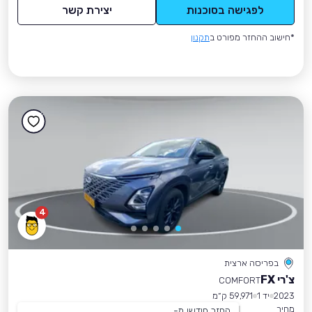
לפגישה בסוכנות
יצירת קשר
*חישוב ההחזר מפורט ב
תקנון
4
בפריסה ארצית
צ'רי FX
COMFORT
2023
יד 1
59,971 ק״מ
מחיר
החזר חודשי מ-