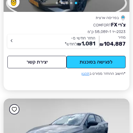
בפריסה ארצית
צ'רי FX
COMFORT
2023
יד 1
58,089 ק״מ
מחיר
החזר חודשי מ-
1,081
104,887
₪
לחודש
*
₪
לפגישה בסוכנות
יצירת קשר
*חישוב ההחזר מפורט ב
תקנון