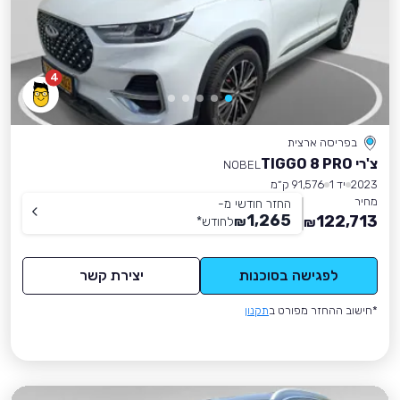
4
בפריסה ארצית
צ'רי TIGGO 8 PRO
NOBEL
2023
יד 1
91,576 ק״מ
מחיר
החזר חודשי מ-
1,265
122,713
₪
לחודש
*
₪
לפגישה בסוכנות
יצירת קשר
*חישוב ההחזר מפורט ב
תקנון