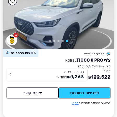
3
25 צפו ברכב זה
בפריסה ארצית
צ'רי TIGGO 8 PRO
NOBEL
2023
יד 1
52,576 ק״מ
מחיר
החזר חודשי מ-
1,263
122,522
₪
לחודש
*
₪
לפגישה בסוכנות
יצירת קשר
*חישוב ההחזר מפורט ב
תקנון