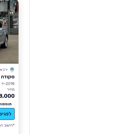
ירכא
סקודה 
2018
יד 3
מחיר
8,000
תוספות
לפגיש
*חישוב הה