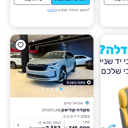
*חישוב ההחזר מפורט ב
תקנון
פתוח בשבת
אום אל-פחם
סקודה קודיאק
SPORTLINE
2026
יד 1
0 ק״מ
מחיר
החזר חודשי מ-