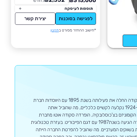
2,352
315,000
₪
לחודש
*
₪
תוספות לעיסקה
לפגישה בסוכנות
יצירת קשר
*חישוב ההחזר מפורט ב
תקנון
סקודה היא יצרנית רכב צ'כית גדולה, וחלק מקבוצת פולקסווגן החל משנת 1991. סקודה החלה את פעילותה בשנת 1895 עם היווסדות חברת
"לורין את קלמנט". בזמן מלחמת העולם הראשונה עסקה החברה בייצור מלחמתי, וב-1924 נקלעה לקשיים כלכליים, מה שהוביל אותה
הקומוניזם בצ'כוסלובקיה, הופרדה סקודה אוטו מחברת
האם סקודה, ואיבדה שווקים רבים במדינות לא קומוניסטיות. נקודת המפנה של סקודה הגיעה בשנת1987 עם דגם הפייבוריט. בעזרת טכנולוגית
 בשווקים המערביים. מה שהוביל להפרטת החברה הייתה
יע זר. קבוצת פולקסווגן נבחרה, וכך הפכה סקודה