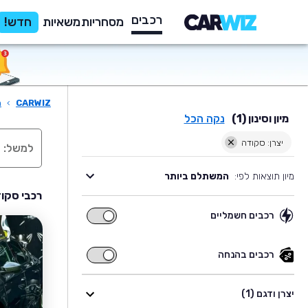
רכבים
מסחריות
משאיות
חדש!
CARWIZ
›
ר
מיון וסינון (1)
נקה הכל
יצרן: סקודה
מיון תוצאות לפי:
המשתלם ביותר
רכבי סקוד
רכבים חשמליים
רכבים
חשמליים
רכבים בהנחה
רכבים
בהנחה
יצרן ודגם (1)