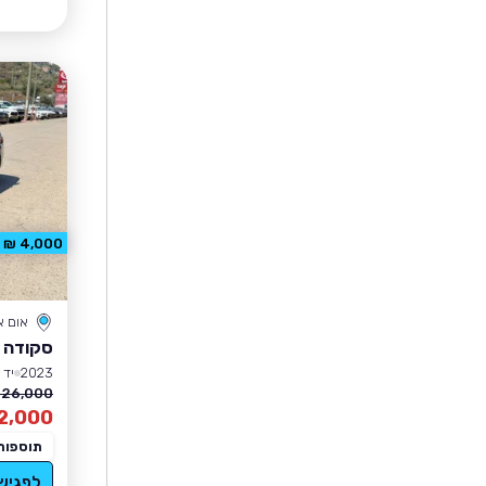
4,000 ₪ הנחה
אום 
סקודה 
2023
יד 1
126,000 ₪
2,000
תוספות
לפגיש