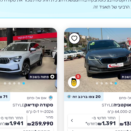
הרביעי של תאגיד זה.
5
בשבת
פתוח בשבת
20 צפו ברכב זה
71 צפו ברכב זה
אל-פחם
אום אל-פחם
אוקטביה
סקודה קודיאק
STYLE
STYLE
64,000 ק״מ
2026
יד 1
0 ק״מ
מחיר
החזר חודשי מ-
החזר חודשי מ-
1,941
1,391
259,990
13
₪
לחודש
*
₪
לחו
₪
₪