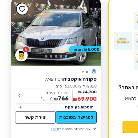
6
5,000 ₪ הנחה
נתניה
סקודה אוקטביה
AMBITION
2020
יד 2
163,000 ק״מ
ם באתר?
74,900 ₪
החזר חודשי מ-
766
 למצוא
69,900
₪
לחודש
*
₪
ך
תוספות לעיסקה
לפגישה בסוכנות
יצירת קשר
*חישוב ההחזר מפורט ב
תקנון