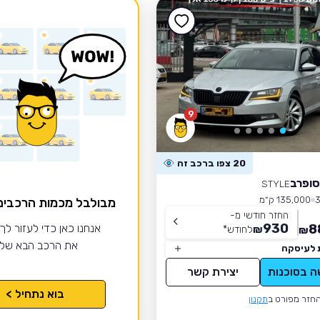
9
20 צפו ברכב זה
סופרב
STYLE
135,000 ק״מ
מבולבל מכמות הרכבי
החזר חודשי מ-
930
8
אנחנו כאן כדי לעזור לך
₪
לחודש
*
₪
את הרכב הבא של
 לעיסקה
ה בסוכנות
יצירת קשר
בוא נתחיל >
חזר מפורט ב
תקנון