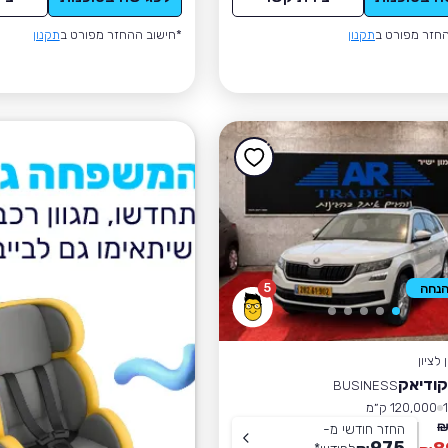
חזר מפורט ב
תקנון
*חישוב ההחזר מפורט ב
תקנון
5
לציון
קודיאק
BUSINESS
120,000 ק״מ
החזר חודשי מ-