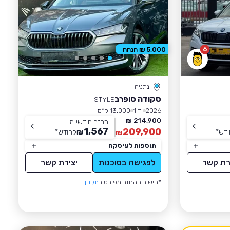
6
5,000 ₪ הנחה
נתניה
סקודה סופרב
STYLE
2026
יד 1
13,000 ק״מ
214,900 ₪
החזר חודשי מ-
1,567
209,900
ודש
*
₪
לחודש
*
₪
תוספות לעיסקה
רת קשר
לפגישה בסוכנות
יצירת קשר
*חישוב ההחזר מפורט ב
תקנון