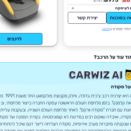
975
8
₪
לחודש
*
₪
 לעיסקה
ה בסוכנות
יצירת קשר
חזר מפורט ב
תקנון
לרכבים
וד עוד על הרכב?
על סקודה
ות עם חברת "סקודה וורקס". לאחר מלחמת העולם השנייה, ובעקבות עליית 
 שנקנתה מחברות מערב אירופיות, סקודה הצליחה לייצר דגם שיכל להתחרות
הקטיפה בצ'כוסלובקיה בה הממשלה הצ'כית החליטה למכור את סקודה למשק