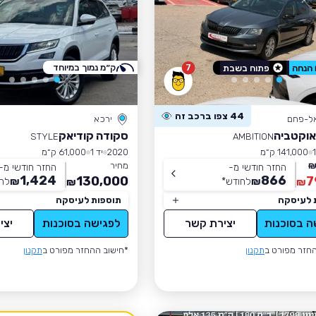
7
ק״מ נמוך במיוחד
פתוח בשבת
44 צפו ברכב זה
אל-פחם
ירכא
אוקטביה
סקודה קודיאק
STYLE
AMBITION
141,000 ק״מ
2020
יד 1
61,000 ק״מ
מחיר
החזר חודשי מ-
החזר חודשי מ-
1,424
866
130,000
7
₪
לחודש
*
₪
לח
₪
₪
 לעיסקה
תוספות לעיסקה
ה בסוכנות
יצירת קשר
לפגישה בסוכנות
יצי
חזר מפורט ב
תקנון
*חישוב ההחזר מפורט ב
תקנון