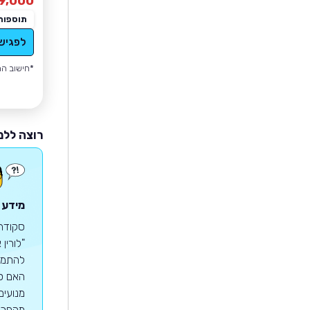
9,000
תוספות
לפגיש
*חישוב הה
רוצה ללמ
מידע 
להתמזג
מנועים
מהפכת 