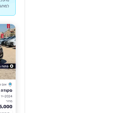
למותג 
פתוח 
אום 
סקודה 
2024
יד 2
מחיר
5,000