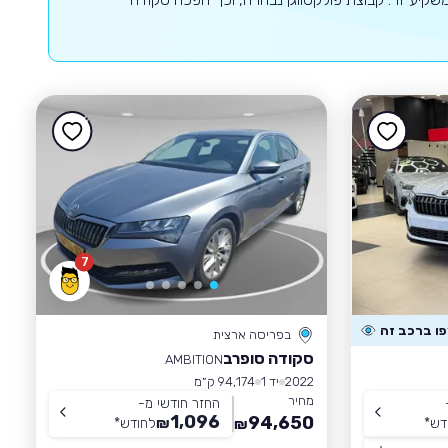
7
בפריסה ארצית
סקודה סופרב
AMBITION
2022
יד 1
94,174 ק״מ
מחיר
החזר חודשי מ-
1,096
94,650
דש
*
₪
לחודש
*
₪