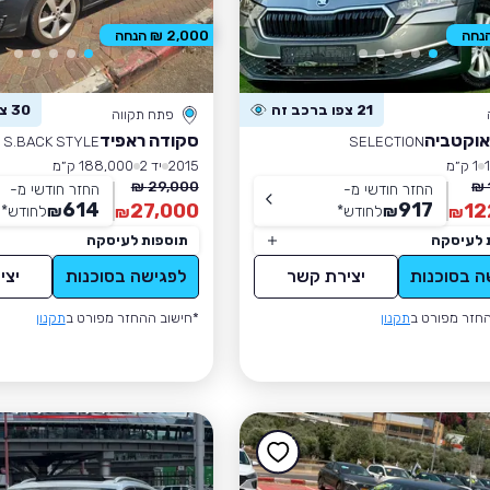
2,000 ₪ הנחה
21 צפו ברכב זה
30 צפו ברכב זה
פתח תקווה
אוקטביה
סקודה ראפיד
S.BACK STYLE
SELECTION
1 ק״מ
2015
יד 2
188,000 ק״מ
29,000 ₪
החזר חודשי מ-
החזר חודשי מ-
614
917
27,000
12
₪
לחודש
*
₪
לחודש
*
₪
₪
 לעיסקה
תוספות לעיסקה
ה בסוכנות
יצירת קשר
לפגישה בסוכנות
יצי
חזר מפורט ב
תקנון
*חישוב ההחזר מפורט ב
תקנון