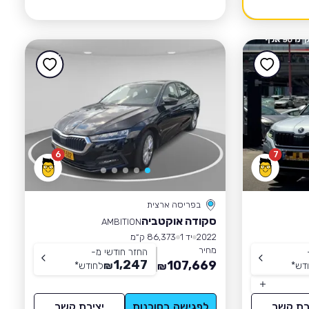
6
7
בפריסה ארצית
סקודה אוקטביה
AMBITION
2022
יד 1
86,373 ק״מ
מחיר
החזר חודשי מ-
1,247
107,669
דש
*
₪
לחודש
*
₪
רת קשר
לפגישה בסוכנות
יצירת קשר