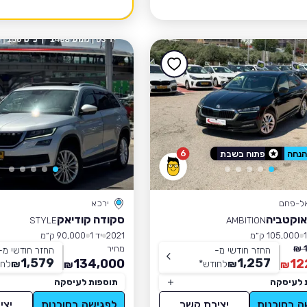
6
פתוח בשבת
אל-פחם
ירכא
אוקטביה
סקודה קודיאק
STYLE
AMBITION
105,000 ק״מ
2021
יד 1
90,000 ק״מ
מחיר
החזר חודשי מ-
החזר חודשי מ-
1,579
1,257
134,000
12
₪
לחודש
*
₪
לחו
₪
₪
 לעיסקה
תוספות לעיסקה
ה בסוכנות
יצירת קשר
לפגישה בסוכנות
יצי