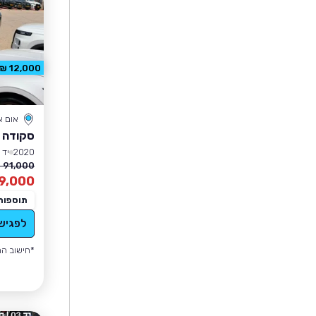
12,000 ₪ הנחה
אום 
סקודה 
2020
יד 1
91,000 ₪
9,000
תוספות
לפגיש
*חישוב הה