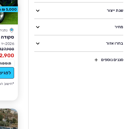
5,000 ₪ הנחה
שנת ייצור
מחיר
נתניה
סקודה 
בחרו אזור
2026
יד 1
127,900 ₪
2,900
סננים נוספים
תוספות
לפגיש
*חישוב הה