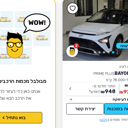
2
לציון
PRIME PLUS
78,000 ק״מ
מבולבל מכמות הרכבי
החזר חודשי מ-
948
9
אנחנו כאן כדי לעזור לך
₪
לחודש
*
₪
את הרכב הבא של
 לעיסקה
ה בסוכנות
יצירת קשר
בוא נתחיל >
חזר מפורט ב
תקנון