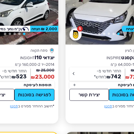
5
2,000 ₪ הנחה
ק״מ נמוך במי
לציון
פתח תקווה
אקסנט
יונדאי I10
INSIGHT
INSPIRE
64,000 ק״מ
2014
יד 2
160,000 ק״מ
25,000 ₪
החזר חודשי מ-
החזר חודשי מ-
523
742
23,000
7
₪
לחודש
*
₪
לחודש
*
₪
₪
 לעיסקה
תוספות לעיסקה
ה בסוכנות
יצירת קשר
לפגישה בסוכנות
יצי
חזר מפורט ב
תקנון
*חישוב ההחזר מפורט ב
תקנון