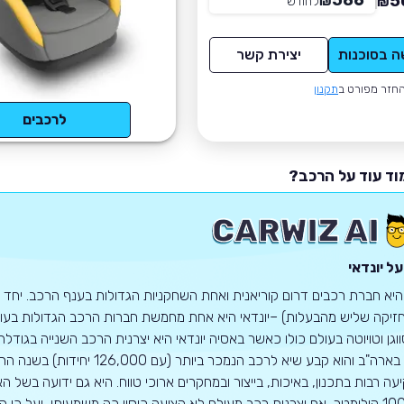
586
5
₪
לחודש
*
₪
ה בסוכנות
יצירת קשר
חזר מפורט ב
תקנון
לרכבים
וד עוד על הרכב?
ל יונדאי
 היא חברת רכבים דרום קוריאנית ואחת השחקניות הגדולות בענף הרכב. יחד ע
זיקה שליש מהבעלות) –יונדאי היא אחת מחמשת חברות הרכב הגדולות בעולם.
1968 בארה"ב והוא קבע שיא לרכב
100,000 קילומטר, אף יצרנית רכב מעולם לא הציעה כיסוי כה משמעותי, ועל כ