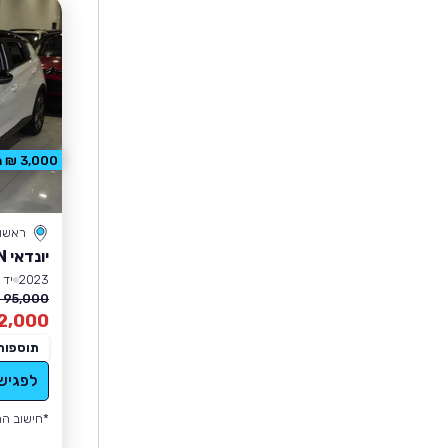
3,000 ₪ הנחה
ראשון 
יונדאי BAYON
2023
יד 1
95,000 ₪
2,000
תוספות
לפגיש
*חישוב הה