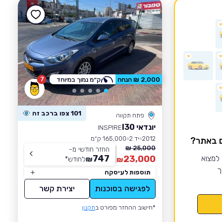
7
2,000 ₪ הנחה
ק״מ נמוך במיוחד
101 צפו ברכב זה
פתח תקווה
יונדאי I30
INSPIRE
2012
יד 2
165,000 ק״מ
ם באתר?
25,000 ₪
החזר חודשי מ-
747
 למצוא
23,000
₪
לחודש
*
₪
ך
תוספות לעיסקה
לפגישה בסוכנות
יצירת קשר
*חישוב ההחזר מפורט ב
תקנון