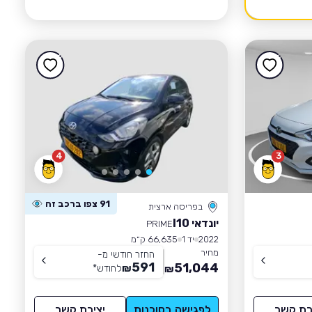
4
3
91 צפו ברכב זה
בפריסה ארצית
יונדאי I10
PRIME
2022
יד 1
66,635 ק״מ
מחיר
החזר חודשי מ-
591
51,044
₪
לחודש
*
₪
רת קשר
לפגישה בסוכנות
יצירת קשר