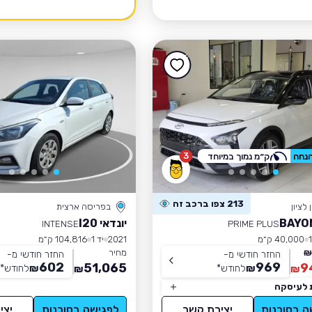
3
ק״מ נמוך במיוחד
213 צפו ברכב זה
לציון
בפריסה ארצית
יונדאי I20
INTENSE
PRIME PLUS
40,000 ק״מ
2021
יד 1
104,816 ק״מ
מחיר
החזר חודשי מ-
החזר חודשי מ-
602
969
51,065
9
₪
לחודש
*
₪
לחודש
*
₪
₪
 לעיסקה
ה בסוכנות
יצירת קשר
לפגישה בסוכנות
יצי