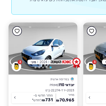
2024
מיני
3
3
בפריסה ארצית
יונדאי I10
PRIME
2023
יד 1
22,274 ק״מ
מחיר
החזר חודשי מ-
731
70,965
₪
לחודש
*
₪