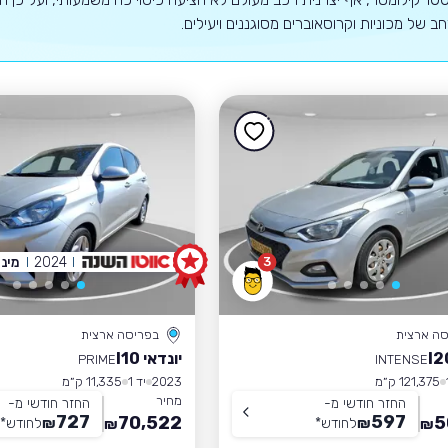
רחב של מכוניות וקרוסאוברים מסוגננים ויעילים.
2024
מיני
3
סה ארצית
בפריסה ארצית
יונדאי I10
PRIME
INTENSE
121,375 ק״מ
2023
יד 1
11,335 ק״מ
מחיר
החזר חודשי מ-
החזר חודשי מ-
727
597
70,522
5
₪
לחודש
*
₪
לחודש
*
₪
₪