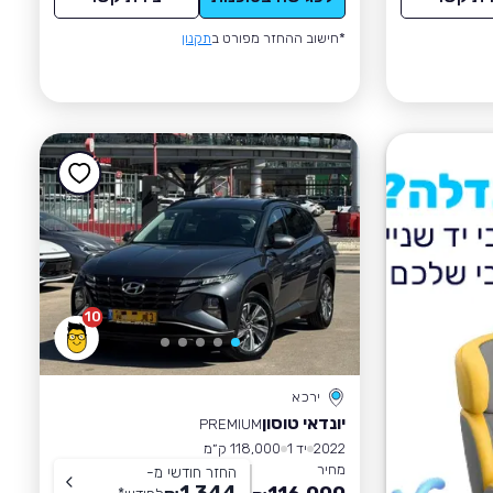
*חישוב ההחזר מפורט ב
תקנון
10
ירכא
יונדאי טוסון
PREMIUM
2022
יד 1
118,000 ק״מ
מחיר
החזר חודשי מ-