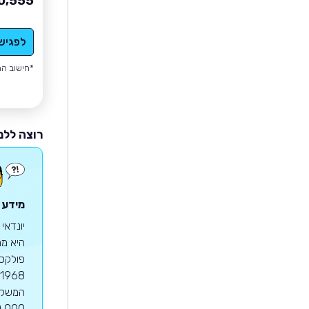
0,555
לפגיש
*חישוב הה
רוצה ללמ
מידע ע
יונדאי
היא מח