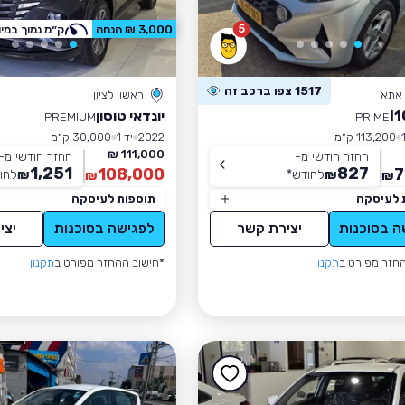
5
3,000 ₪ הנחה
ק״מ נמוך במיו
1517 צפו ברכב זה
 אתא
ראשון לציון
יונדאי טוסון
PREMIUM
PRIME
113,200 ק״מ
2022
יד 1
30,000 ק״מ
111,000 ₪
החזר חודשי מ-
החזר חודשי מ-
1,251
827
108,000
7
₪
לחודש
*
₪
לחו
₪
₪
 לעיסקה
תוספות לעיסקה
ה בסוכנות
יצירת קשר
לפגישה בסוכנות
יצי
חזר מפורט ב
תקנון
*חישוב ההחזר מפורט ב
תקנון