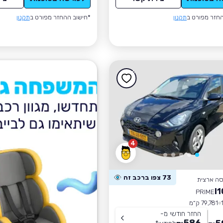
חזר מפורט ב
תקנון
*חישוב ההחזר מפורט ב
תקנון
4
73 צפו ברכב זה
סה ארצית
PRIME
79,781 ק״מ
החזר חודשי מ-