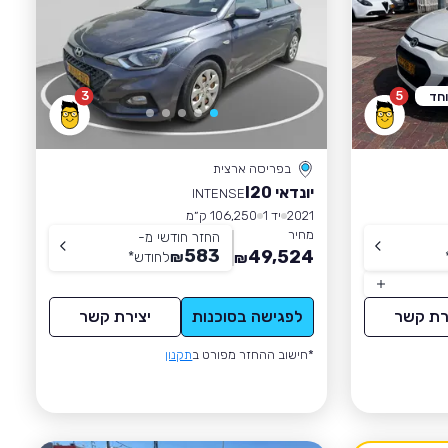
3
5
וחד
בפריסה ארצית
יונדאי I20
INTENSE
2021
יד 1
106,250 ק״מ
מחיר
החזר חודשי מ-
583
49,524
₪
לחודש
*
₪
רת קשר
לפגישה בסוכנות
יצירת קשר
*חישוב ההחזר מפורט ב
תקנון