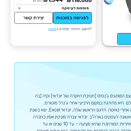
1,344
116,000
₪
לחודש
*
₪
תוספות לעיסקה
לפגישה בסוכנות
יצירת קשר
*חישוב ההחזר מפורט ב
תקנון
ם המותגים ג'נסיס (חטיבת היוקרה של יונדאי) וקיה (בה
 היא מדורגת במקום הרביעי אחרי ג'נרל מוטורס,
פולקסווגן וטויוטה בעולם כולו כאשר באסיה יונדאי היא יצרנית הרכב השנייה בגודלה אחרי טויוטה. הדגם הראשון שלה, יונדאי Excel, יצא בשנת
 הנמכר ביותר (עם 126,000 יחידות) בשנה הראשונה לעסקים בארה"ב. יונדאי צברה מוניטין אמין כחברה
המשקיעה רבות בתכנון, באיכות, בייצור ובמחקרים ארוכי טווח. היא גם ידועה בשל האחריות המורחבת שהיא מציעה – עד 10 שנים או עד
ן המהלך הגביר דרמטית את מכירותיה. כיום יונדאי מייצרת