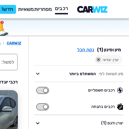
רכבים
מסחריות
משאיות
חדש!
CARWIZ
›
ר
מיון וסינון (1)
נקה הכל
יצרן: יונדאי
מיון תוצאות לפי:
המשתלם ביותר
רכבי יונד
רכבים חשמליים
רכבים
חשמליים
רכבים בהנחה
רכבים
בהנחה
יצרן ודגם (1)