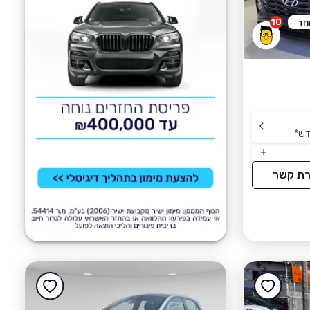
10
חד
דש
*
רת קשר