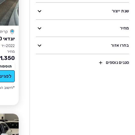
שנת ייצור
מחיר
קרית
יונדאי I10
בחרו אזור
2022
יד 1
מחיר
1,350
סננים נוספים
תוספות
לפגיש
*חישוב הה