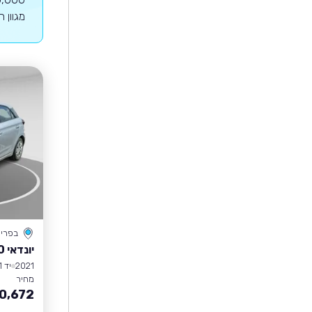
מגוון 
בפרי
יונדאי I20
2021
יד 1
מחיר
0,672