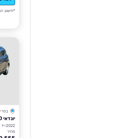
*חישוב הה
בפרי
יונדאי I10
2022
יד 1
מחיר