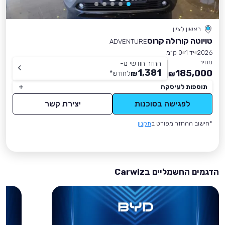
ראשון לציון
טויוטה קורולה קרוס
ADVENTURE
2026
יד 1
0 ק״מ
מחיר
החזר חודשי מ-
1,381
185,000
₪
לחודש
*
₪
תוספות לעיסקה
לפגישה בסוכנות
יצירת קשר
*חישוב ההחזר מפורט ב
תקנון
הדגמים החשמליים בCarwiz