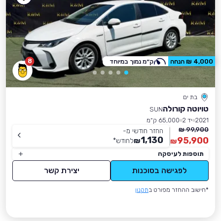
8
4,000 ₪ הנחה
ק״מ נמוך במיוחד
בת ים
טויוטה קורולה
SUN
2021
יד 2
65,000 ק״מ
99,900 ₪
החזר חודשי מ-
1,130
95,900
₪
לחודש
*
₪
תוספות לעיסקה
לפגישה בסוכנות
יצירת קשר
*חישוב ההחזר מפורט ב
תקנון