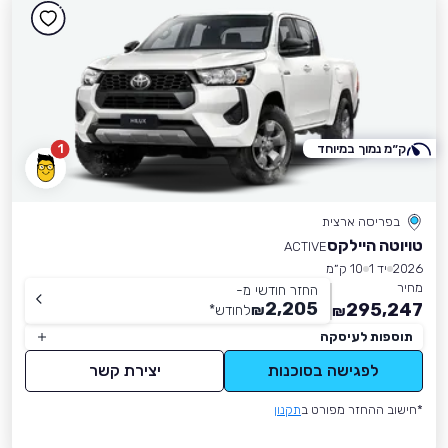
ק״מ נמוך במיוחד
1
בפריסה ארצית
טויוטה היילקס
ACTIVE
2026
יד 1
10 ק״מ
מחיר
החזר חודשי מ-
2,205
295,247
₪
לחודש
*
₪
תוספות לעיסקה
לפגישה בסוכנות
יצירת קשר
*חישוב ההחזר מפורט ב
תקנון