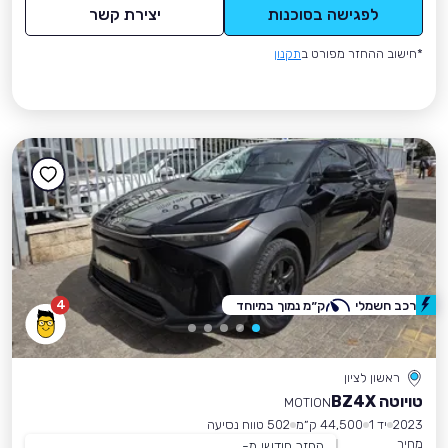
לפגישה בסוכנות
יצירת קשר
*חישוב ההחזר מפורט ב
תקנון
4
רכב חשמלי
ק״מ נמוך במיוחד
ראשון לציון
טויוטה BZ4X
MOTION
2023
יד 1
44,500 ק״מ
502 טווח נסיעה
מחיר
החזר חודשי מ-