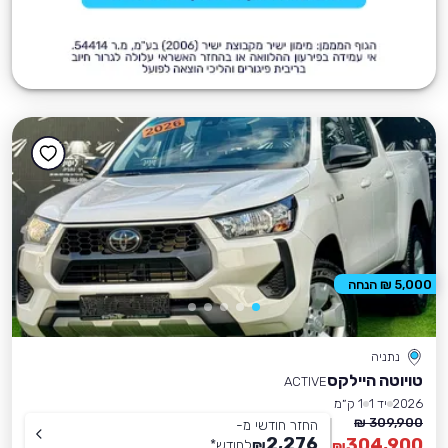
5,000 ₪ הנחה
נתניה
טויוטה היילקס
ACTIVE
2026
יד 1
1 ק״מ
309,900 ₪
החזר חודשי מ-
2,276
304,900
₪
לחודש
*
₪