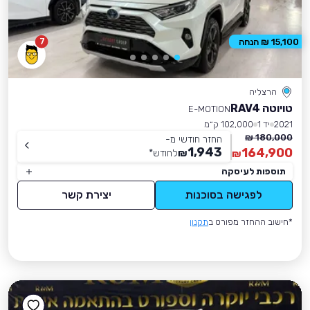
7
15,100 ₪ הנחה
הרצליה
טויוטה RAV4
E-MOTION
2021
יד 1
102,000 ק״מ
180,000 ₪
החזר חודשי מ-
1,943
164,900
₪
לחודש
*
₪
תוספות לעיסקה
לפגישה בסוכנות
יצירת קשר
*חישוב ההחזר מפורט ב
תקנון