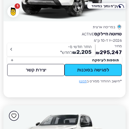
ק״מ נמוך במיוחד
1
בפריסה ארצית
טויוטה היילקס
ACTIVE
2026
יד 1
10 ק״מ
מחיר
החזר חודשי מ-
2,205
295,247
₪
לחודש
*
₪
תוספות לעיסקה
לפגישה בסוכנות
יצירת קשר
*חישוב ההחזר מפורט ב
תקנון