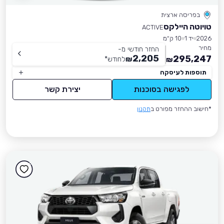
בפריסה ארצית
טויוטה היילקס
ACTIVE
2026
יד 1
10 ק״מ
מחיר
החזר חודשי מ-
2,205
295,247
₪
לחודש
*
₪
תוספות לעיסקה
לפגישה בסוכנות
יצירת קשר
*חישוב ההחזר מפורט ב
תקנון