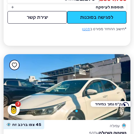
תוספות לעיסקה
לפגישה בסוכנות
יצירת קשר
*חישוב ההחזר מפורט ב
תקנון
ק״מ נמוך במיוחד
7
45 צפו ברכב זה
עפולה
טויוטה קורולה
50TH