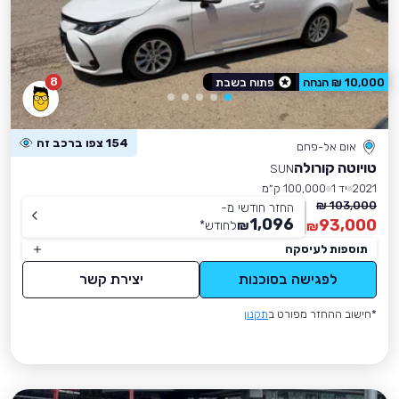
8
10,000 ₪ הנחה
פתוח בשבת
154 צפו ברכב זה
אום אל-פחם
טויוטה קורולה
SUN
2021
יד 1
100,000 ק״מ
103,000 ₪
החזר חודשי מ-
1,096
93,000
₪
לחודש
*
₪
תוספות לעיסקה
לפגישה בסוכנות
יצירת קשר
*חישוב ההחזר מפורט ב
תקנון