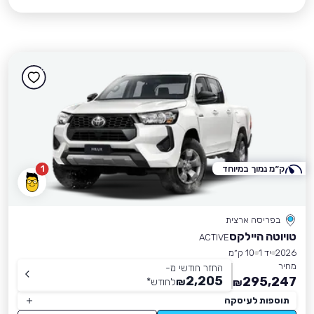
ק״מ נמוך במיוחד
1
בפריסה ארצית
טויוטה היילקס
ACTIVE
2026
יד 1
10 ק״מ
מחיר
החזר חודשי מ-
2,205
295,247
₪
לחודש
*
₪
תוספות לעיסקה