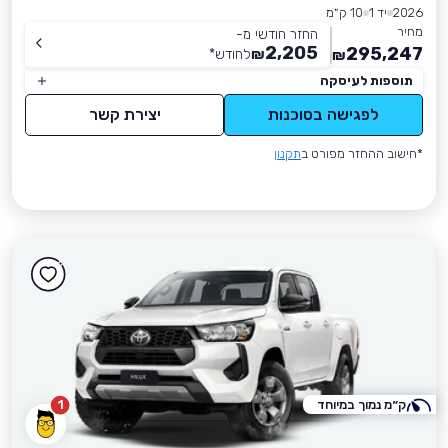
2026
יד 1
10 ק״מ
מחיר
החזר חודשי מ-
2,205
295,247
₪
לחודש
*
₪
תוספות לעיסקה
לפגישה בסוכנות
יצירת קשר
*חישוב ההחזר מפורט ב
תקנון
ק״מ נמוך במיוחד
1