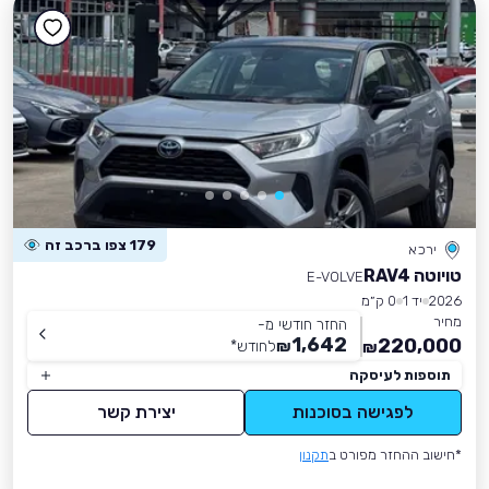
179 צפו ברכב זה
ירכא
טויוטה RAV4
E-VOLVE
2026
יד 1
0 ק״מ
מחיר
החזר חודשי מ-
1,642
220,000
₪
לחודש
*
₪
תוספות לעיסקה
לפגישה בסוכנות
יצירת קשר
*חישוב ההחזר מפורט ב
תקנון