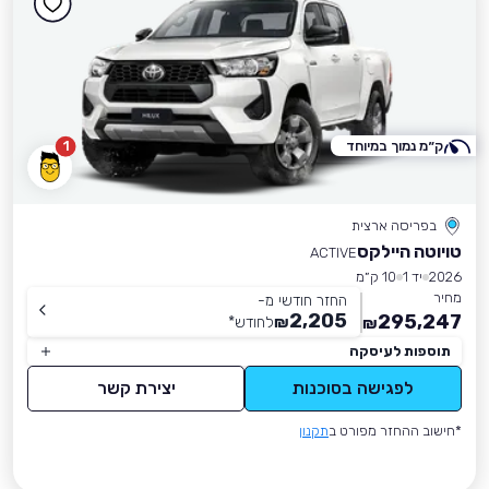
ק״מ נמוך במיוחד
1
בפריסה ארצית
טויוטה היילקס
ACTIVE
2026
יד 1
10 ק״מ
מחיר
החזר חודשי מ-
2,205
295,247
₪
לחודש
*
₪
תוספות לעיסקה
לפגישה בסוכנות
יצירת קשר
*חישוב ההחזר מפורט ב
תקנון