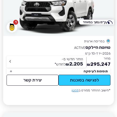
ק״מ נמוך במיוחד
1
בפריסה ארצית
טויוטה היילקס
ACTIVE
2026
יד 1
10 ק״מ
מחיר
החזר חודשי מ-
2,205
295,247
₪
לחודש
*
₪
תוספות לעיסקה
לפגישה בסוכנות
יצירת קשר
*חישוב ההחזר מפורט ב
תקנון