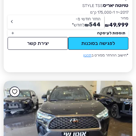
טויוטה יאריס
STYLE TSS
2017
יד 1
175,000 ק״מ
מחיר
החזר חודשי מ-
544
49,999
₪
לחודש
*
₪
תוספות לעיסקה
לפגישה בסוכנות
יצירת קשר
*חישוב ההחזר מפורט ב
תקנון