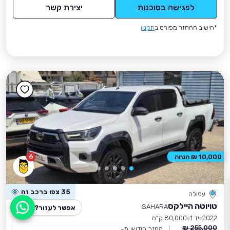
לפגישה בסוכנות
יצירת קשר
*חישוב ההחזר מפורט ב
תקנון
6
10,000 ₪ הנחה
35 צפו ברכב זה
עפולה
טויוטה היילקס
SAHARA
אפשר לעזור?
2022
יד 1
80,000 ק״מ
255,000 ₪
החזר חודשי מ-