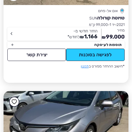
אום אל-פחם
טויוטה קורולה
SUN
2021
יד 1
99,000 ק״מ
מחיר
החזר חודשי מ-
1,166
99,000
₪
לחודש
*
₪
תוספות לעיסקה
לפגישה בסוכנות
יצירת קשר
*חישוב ההחזר מפורט ב
תקנון