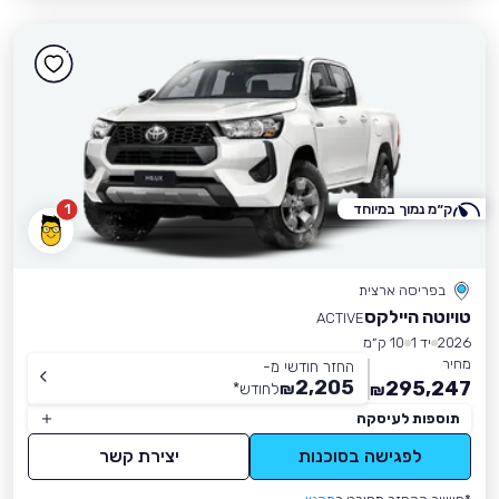
ק״מ נמוך במיוחד
1
בפריסה ארצית
טויוטה היילקס
ACTIVE
2026
יד 1
10 ק״מ
מחיר
החזר חודשי מ-
2,205
295,247
₪
לחודש
*
₪
תוספות לעיסקה
לפגישה בסוכנות
יצירת קשר