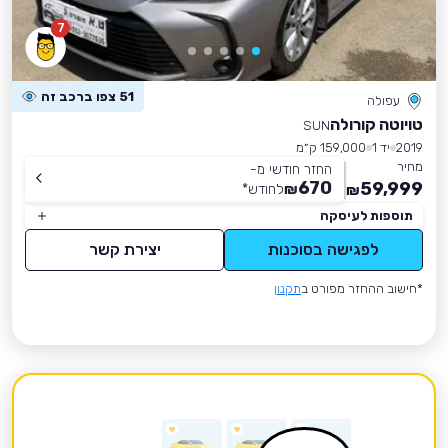
7
51 צפו ברכב זה
עפולה
טויוטה קורולה
SUN
2019
יד 1
159,000 ק״מ
מחיר
החזר חודשי מ-
670
59,999
₪
לחודש
*
₪
תוספות לעיסקה
לפגישה בסוכנות
יצירת קשר
*חישוב ההחזר מפורט ב
תקנון