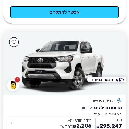
אפשר להתקדם
ק״מ נמוך במיוחד
1
בפריסה ארצית
טויוטה היילקס
ACTIVE
2026
יד 1
10 ק״מ
מחיר
החזר חודשי מ-
2,205
295,247
₪
לחודש
*
₪