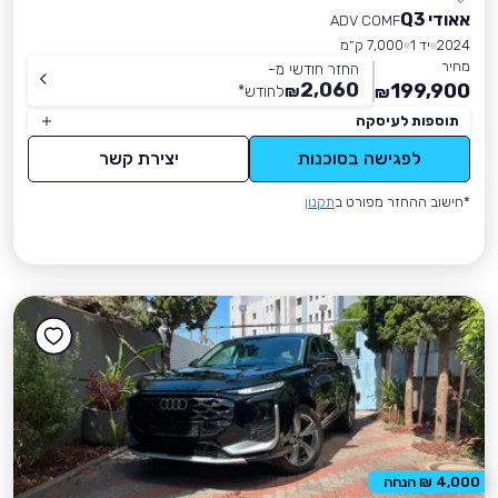
אאודי Q3
ADV COMF
2024
יד 1
7,000 ק״מ
מחיר
החזר חודשי מ-
2,060
199,900
₪
לחודש
*
₪
תוספות לעיסקה
לפגישה בסוכנות
יצירת קשר
*חישוב ההחזר מפורט ב
תקנון
4,000 ₪ הנחה