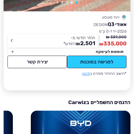
יהוד מונוסון
אאודי Q3
DESIGN
2026
יד 1
0 ק״מ
339,000 ₪
החזר חודשי מ-
2,501
335,000
₪
לחודש
*
₪
תוספות לעיסקה
לפגישה בסוכנות
יצירת קשר
*חישוב ההחזר מפורט ב
תקנון
הדגמים החשמליים בCarwiz