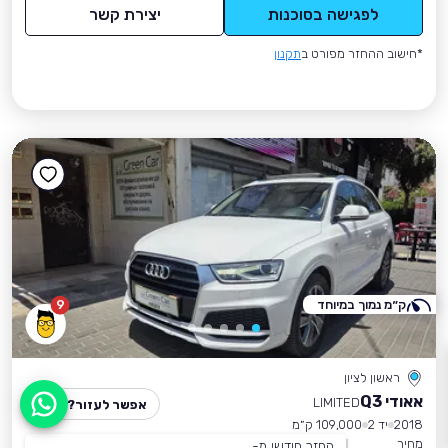
לפגישה בסוכנות
יצירת קשר
*חישוב ההחזר מפורט ב
תקנון
ק״מ נמוך במיוחד
9
ראשון לציון
אאודי Q3
LIMITED
אפשר לעזור?
2018
יד 2
109,000 ק״מ
מחיר
החזר חודשי מ-