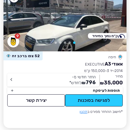
ק״מ נמוך במיוחד
9
52 צפו ברכב זה
חיפה
אאודי A3
EXECUTIVE
2014
יד 3
150,000 ק״מ
מחיר
החזר חודשי מ-
796
35,000
₪
לחודש
*
₪
תוספות לעיסקה
לפגישה בסוכנות
יצירת קשר
*חישוב ההחזר מפורט ב
תקנון