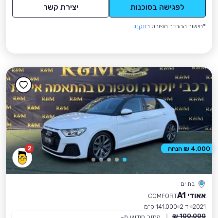
לפגישה בסוכנות
יצירת קשר
*חישוב ההחזר מפורט ב
תקנון
2
4,000 ₪ הנחה
בת ים
אאודי A1
COMFORT
2021
יד 2
141,000 ק״מ
100,000 ₪
החזר חודשי מ-