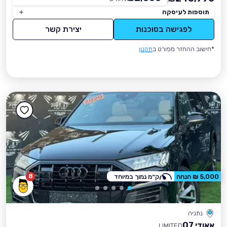
תוספות לעיסקה
לפגישה בסוכנות
יצירת קשר
*חישוב ההחזר מפורט ב
תקנון
8
5,000 ₪ הנחה
ק״מ נמוך במיוחד
נתניה
אאודי Q7
LIMITED