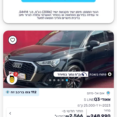
7
פתוח בשבת
ק״מ נמוך במיוחד
112 צפו ברכב זה
אום אל-פחם
אאודי Q3
S LINE
2023
יד 1
25,000 ק״מ
מחיר
החזר חודשי מ-
2,566
248,990
₪
לחודש
*
₪