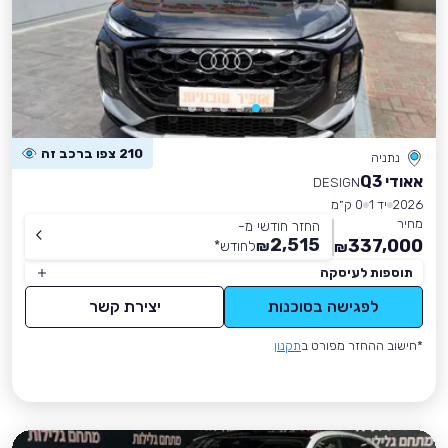
210 צפו ברכב זה
נתניה
אאודי Q3
DESIGN
2026
יד 1
0 ק״מ
מחיר
החזר חודשי מ-
2,515
337,000
₪
לחודש
*
₪
תוספות לעיסקה
לפגישה בסוכנות
יצירת קשר
*חישוב ההחזר מפורט ב
תקנון