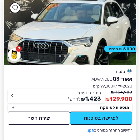
7
5,000 ₪ הנחה
נתניה
אאודי Q3
ADVANCED
2020
יד 7
99,000 ק״מ
134,900 ₪
החזר חודשי מ-
1,423
129,900
₪
לחודש
*
₪
תוספות לעיסקה
לפגישה בסוכנות
יצירת קשר
*חישוב ההחזר מפורט ב
תקנון