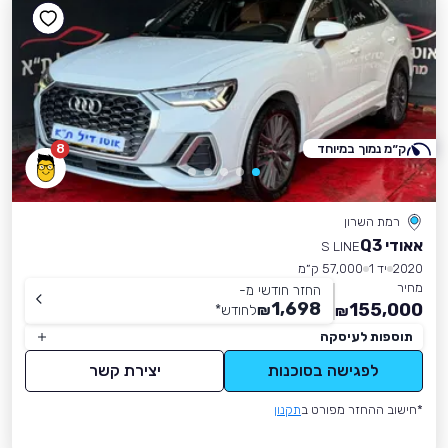
ק״מ נמוך במיוחד
8
רמת השרון
אאודי Q3
S LINE
2020
יד 1
57,000 ק״מ
מחיר
החזר חודשי מ-
1,698
155,000
₪
לחודש
*
₪
תוספות לעיסקה
לפגישה בסוכנות
יצירת קשר
*חישוב ההחזר מפורט ב
תקנון