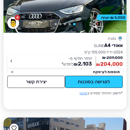
6
5,000 ₪ הנחה
נתניה
אאודי A4
SLINE
2024
יד 1
105,000 ק״מ
209,000 ₪
החזר חודשי מ-
2,103
204,000
₪
לחודש
*
₪
תוספות לעיסקה
לפגישה בסוכנות
יצירת קשר
*חישוב ההחזר מפורט ב
תקנון