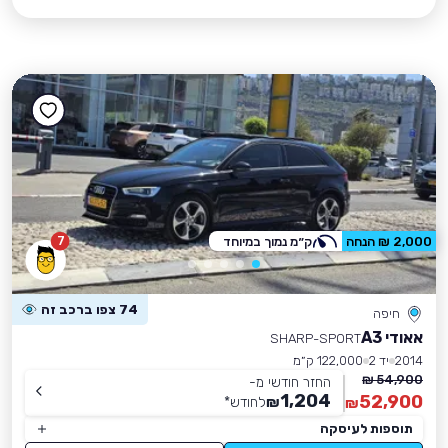
7
2,000 ₪ הנחה
ק״מ נמוך במיוחד
74 צפו ברכב זה
חיפה
אאודי A3
SHARP-SPORT
2014
יד 2
122,000 ק״מ
54,900 ₪
החזר חודשי מ-
1,204
52,900
₪
לחודש
*
₪
תוספות לעיסקה