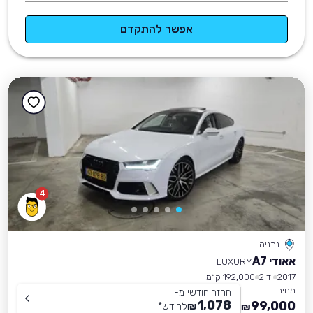
אפשר להתקדם
4
נתניה
אאודי A7
LUXURY
2017
יד 2
192,000 ק״מ
מחיר
החזר חודשי מ-
1,078
99,000
₪
לחודש
*
₪