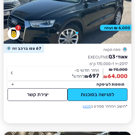
7
6,000 ₪ הנחה
67 צפו ברכב זה
פתח תקווה
אאודי Q3
EXECUTIVE
2017
יד 1
170,000 ק״מ
70,000 ₪
החזר חודשי מ-
697
64,000
₪
לחודש
*
₪
תוספות לעיסקה
לפגישה בסוכנות
יצירת קשר
*חישוב ההחזר מפורט ב
תקנון