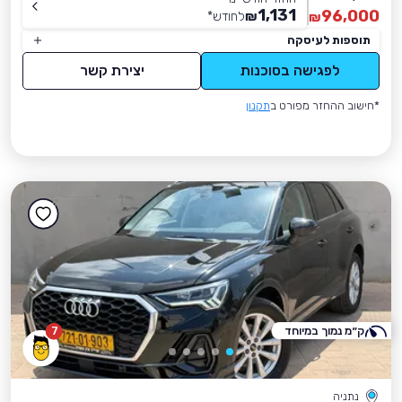
1,131
96,000
₪
לחודש
*
₪
תוספות לעיסקה
לפגישה בסוכנות
יצירת קשר
*חישוב ההחזר מפורט ב
תקנון
ק״מ נמוך במיוחד
7
נתניה