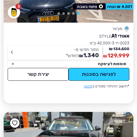
3
4,501 ₪ הנחה
פתוח בשבת
מע'אר
אאודי A1
STYLE
2023
יד 3
42,000 ק״מ
134,500 ₪
החזר חודשי מ-
1,340
129,999
₪
לחודש
*
₪
תוספות לעיסקה
לפגישה בסוכנות
יצירת קשר
*חישוב ההחזר מפורט ב
תקנון