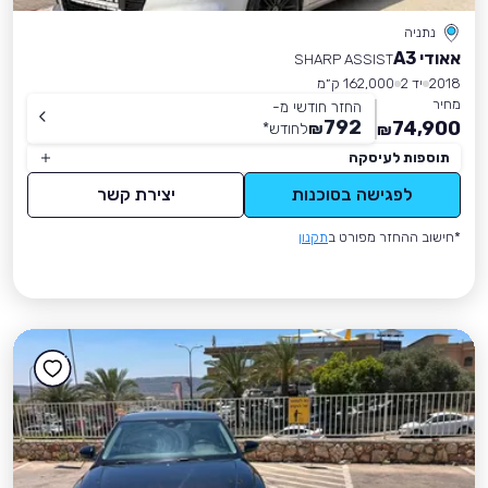
נתניה
אאודי A3
SHARP ASSIST
2018
יד 2
162,000 ק״מ
מחיר
החזר חודשי מ-
792
74,900
₪
לחודש
*
₪
תוספות לעיסקה
לפגישה בסוכנות
יצירת קשר
*חישוב ההחזר מפורט ב
תקנון