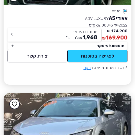
נתניה
אאודי A5
ADV LUXURY
2022
יד 3
62,000 ק״מ
174,900 ₪
החזר חודשי מ-
1,968
169,900
₪
לחודש
*
₪
תוספות לעיסקה
לפגישה בסוכנות
יצירת קשר
*חישוב ההחזר מפורט ב
תקנון