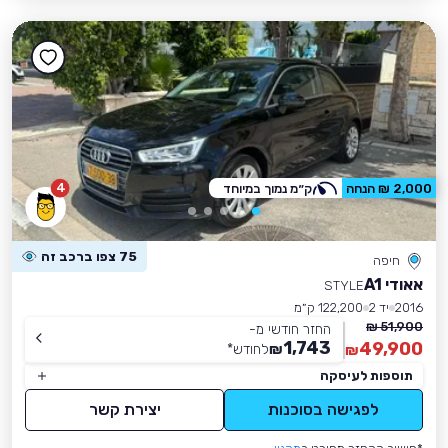
4
2,000 ₪ הנחה
ק״מ נמוך במיוחד
75 צפו ברכב זה
חיפה
אאודי A1
STYLE
2016
יד 2
122,200 ק״מ
51,900 ₪
החזר חודשי מ-
1,743
49,900
₪
לחודש
*
₪
תוספות לעיסקה
לפגישה בסוכנות
יצירת קשר