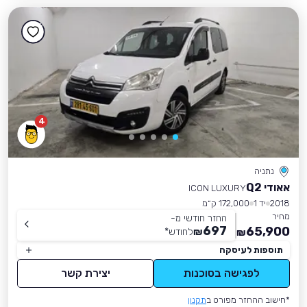
4
נתניה
אאודי Q2
ICON LUXURY
2018
יד 1
172,000 ק״מ
מחיר
החזר חודשי מ-
697
65,900
₪
לחודש
*
₪
תוספות לעיסקה
לפגישה בסוכנות
יצירת קשר
*חישוב ההחזר מפורט ב
תקנון