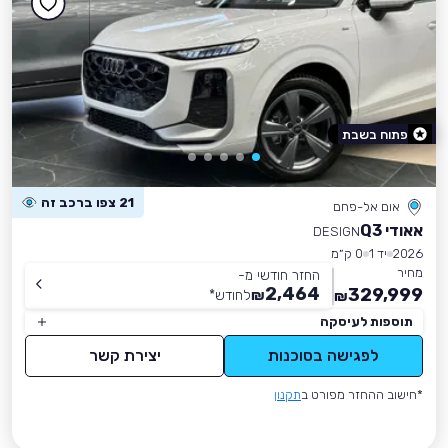
פתוח בשבת
21 צפו ברכב זה
אום אל-פחם
אאודי Q3
DESIGN
2026
יד 1
0 ק״מ
מחיר
החזר חודשי מ-
2,464
329,999
₪
לחודש
*
₪
תוספות לעיסקה
לפגישה בסוכנות
יצירת קשר
*חישוב ההחזר מפורט ב
תקנון