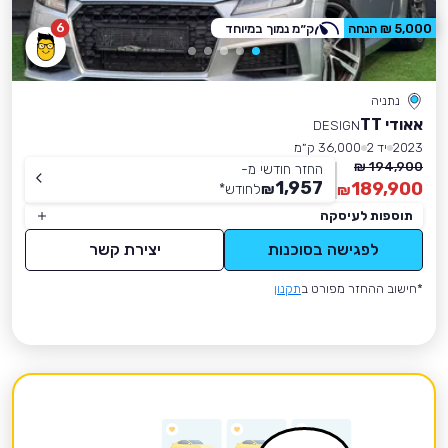
6
5,000 ₪ הנחה
ק״מ נמוך במיוחד
נתניה
אאודי TT
DESIGN
2023
יד 2
36,000 ק״מ
194,900 ₪
החזר חודשי מ-
1,957
189,900
₪
לחודש
*
₪
תוספות לעיסקה
לפגישה בסוכנות
יצירת קשר
*חישוב ההחזר מפורט ב
תקנון