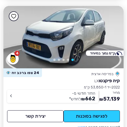
ק״מ נמוך במיוחד
4
24 צפו ברכב זה
בפריסה ארצית
קיה פיקנטו
LX
2022
יד 1
53,850 ק״מ
מחיר
החזר חודשי מ-
662
57,139
₪
לחודש
*
₪
לפגישה בסוכנות
יצירת קשר