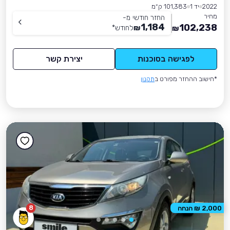
2022
יד 1
101,383 ק״מ
מחיר
החזר חודשי מ-
1,184
102,238
₪
לחודש
*
₪
לפגישה בסוכנות
יצירת קשר
*חישוב ההחזר מפורט ב
תקנון
8
2,000 ₪ הנחה