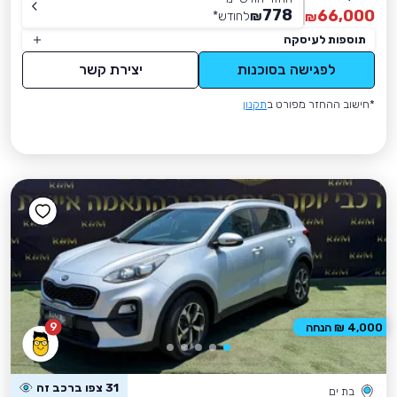
778
66,000
₪
לחודש
*
₪
תוספות לעיסקה
לפגישה בסוכנות
יצירת קשר
*חישוב ההחזר מפורט ב
תקנון
9
4,000 ₪ הנחה
31 צפו ברכב זה
בת ים