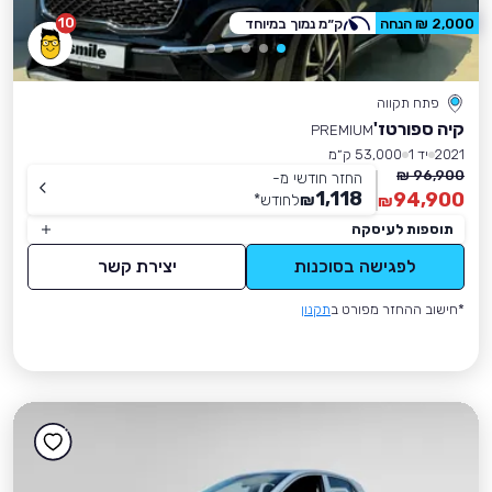
10
2,000 ₪ הנחה
ק״מ נמוך במיוחד
פתח תקווה
קיה ספורטז'
PREMIUM
2021
יד 1
53,000 ק״מ
96,900 ₪
החזר חודשי מ-
1,118
94,900
₪
לחודש
*
₪
תוספות לעיסקה
לפגישה בסוכנות
יצירת קשר
*חישוב ההחזר מפורט ב
תקנון