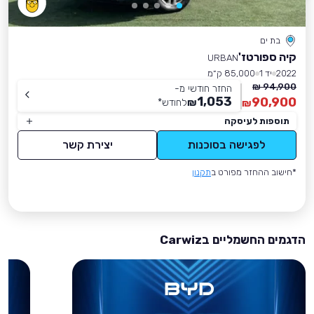
בת ים
קיה ספורטז'
URBAN
2022
יד 1
85,000 ק״מ
94,900 ₪
החזר חודשי מ-
1,053
90,900
₪
לחודש
*
₪
תוספות לעיסקה
לפגישה בסוכנות
יצירת קשר
*חישוב ההחזר מפורט ב
תקנון
הדגמים החשמליים בCarwiz