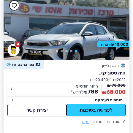
4
10,000 ₪ הנחה
32 צפו ברכב זה
ראשון לציון
קיה סטוניק
LX
2022
יד 1
90,400 ק״מ
78,000 ₪
החזר חודשי מ-
788
68,000
₪
לחודש
*
₪
תוספות לעיסקה
לפגישה בסוכנות
יצירת קשר
*חישוב ההחזר מפורט ב
תקנון