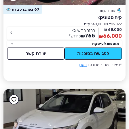
67 צפו ברכב זה
פתח תקווה
קיה סטוניק
LX
2022
יד 1
140,000 ק״מ
68,000 ₪
החזר חודשי מ-
765
66,000
₪
לחודש
*
₪
תוספות לעיסקה
לפגישה בסוכנות
יצירת קשר
*חישוב ההחזר מפורט ב
תקנון