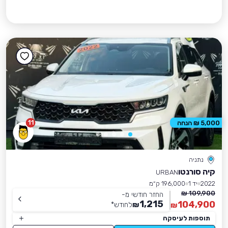
11
5,000 ₪ הנחה
נתניה
קיה סורנטו
URBAN
2022
יד 1
196,000 ק״מ
109,900 ₪
החזר חודשי מ-
1,215
104,900
₪
לחודש
*
₪
תוספות לעיסקה