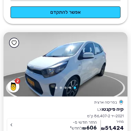
אפשר להתקדם
2
בפריסה ארצית
קיה פיקנטו
LX
2021
יד 2
86,407 ק״מ
מחיר
החזר חודשי מ-
606
51,424
₪
לחודש
*
₪