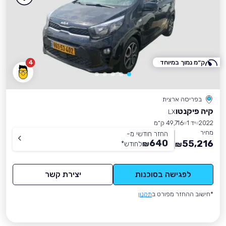
ק״מ נמוך במיוחד
4
בפריסה ארצית
קיה פיקנטו
LX
2022
יד 1
49,716 ק״מ
מחיר
החזר חודשי מ-
640
55,216
₪
לחודש
*
₪
לפגישה בסוכנות
יצירת קשר
*חישוב ההחזר מפורט ב
תקנון