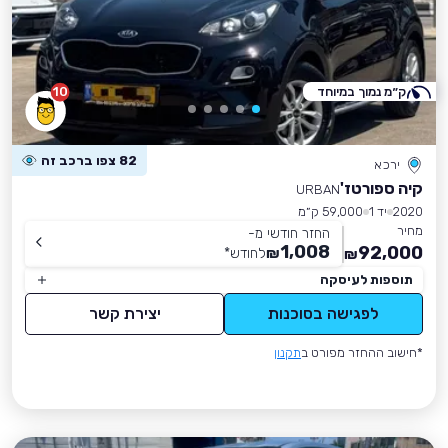
ק״מ נמוך במיוחד
10
82 צפו ברכב זה
ירכא
קיה ספורטז'
URBAN
2020
יד 1
59,000 ק״מ
מחיר
החזר חודשי מ-
1,008
92,000
₪
לחודש
*
₪
תוספות לעיסקה
לפגישה בסוכנות
יצירת קשר
*חישוב ההחזר מפורט ב
תקנון