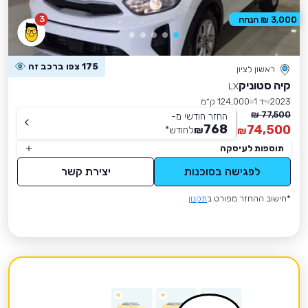
3
3,000 ₪ הנחה
175 צפו ברכב זה
ראשון לציון
קיה סטוניק
LX
2023
יד 1
124,000 ק״מ
77,500 ₪
החזר חודשי מ-
768
74,500
₪
לחודש
*
₪
תוספות לעיסקה
לפגישה בסוכנות
יצירת קשר
*חישוב ההחזר מפורט ב
תקנון