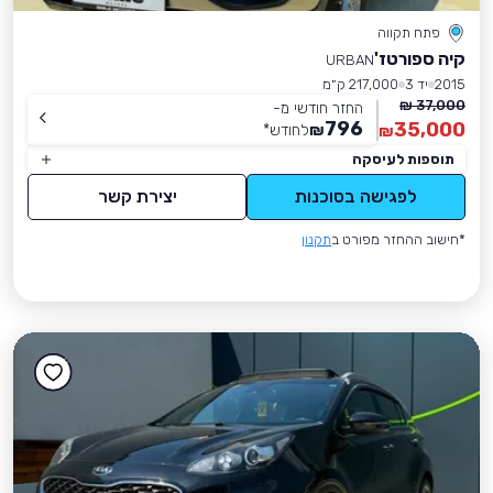
פתח תקווה
קיה ספורטז'
URBAN
2015
יד 3
217,000 ק״מ
37,000 ₪
החזר חודשי מ-
796
35,000
₪
לחודש
*
₪
תוספות לעיסקה
לפגישה בסוכנות
יצירת קשר
*חישוב ההחזר מפורט ב
תקנון