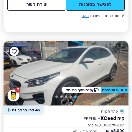
לפגישה בסוכנות
יצירת קשר
*חישוב ההחזר מפורט ב
תקנון
7
2,000 ₪ הנחה
ק״מ נמוך במיוחד
42 צפו ברכב זה
פתח תקווה
קיה XCeed
PREMIUM
2021
יד 2
46,000 ק״מ
68,000 ₪
החזר חודשי מ-