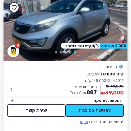
8
2,000 ₪ הנחה
ק״מ נמוך במיוחד
פתח תקווה
קיה ספורטז'
URBAN
2015
יד 2
145,000 ק״מ
41,000 ₪
החזר חודשי מ-
887
39,000
₪
לחודש
*
₪
תוספות לעיסקה
לפגישה בסוכנות
יצירת קשר
*חישוב ההחזר מפורט ב
תקנון