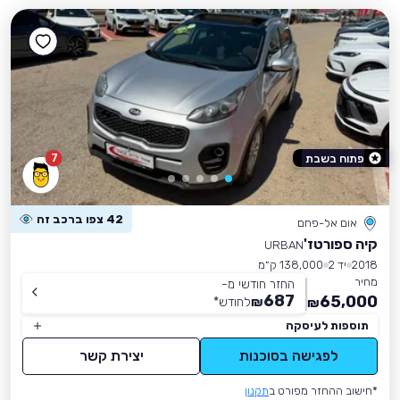
7
פתוח בשבת
42 צפו ברכב זה
אום אל-פחם
קיה ספורטז'
URBAN
2018
יד 2
138,000 ק״מ
מחיר
החזר חודשי מ-
687
65,000
₪
לחודש
*
₪
תוספות לעיסקה
לפגישה בסוכנות
יצירת קשר
*חישוב ההחזר מפורט ב
תקנון