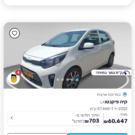
ק״מ נמוך במיוחד
4
בפריסה ארצית
קיה פיקנטו
LX
2022
יד 1
57,465 ק״מ
מחיר
החזר חודשי מ-
703
60,647
₪
לחודש
*
₪