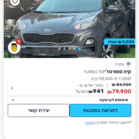
9
5,000 ₪ הנחה
נתניה
קיה ספורטז'
TURBO TOP
2021
יד 3
115,500 ק״מ
84,900 ₪
החזר חודשי מ-
941
79,900
₪
לחודש
*
₪
תוספות לעיסקה
לפגישה בסוכנות
יצירת קשר
*חישוב ההחזר מפורט ב
תקנון