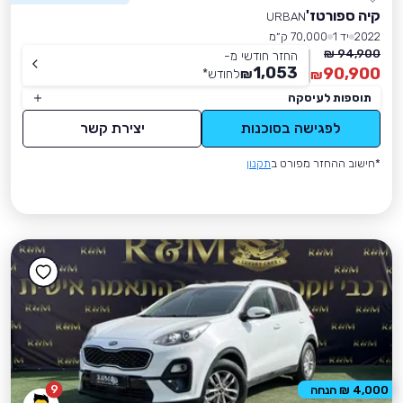
קיה ספורטז'
URBAN
2022
יד 1
70,000 ק״מ
94,900 ₪
החזר חודשי מ-
1,053
90,900
₪
לחודש
*
₪
תוספות לעיסקה
לפגישה בסוכנות
יצירת קשר
*חישוב ההחזר מפורט ב
תקנון
9
4,000 ₪ הנחה