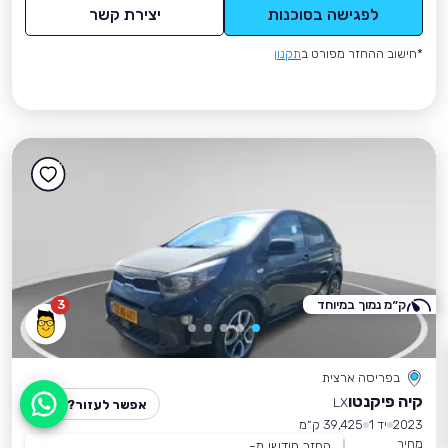
לפגישה בסוכנות
יצירת קשר
*חישוב ההחזר מפורט ב
תקנון
ק״מ נמוך במיוחד
3
בפריסה ארצית
קיה פיקנטו
LX
אפשר לעזור?
2023
יד 1
39,425 ק״מ
מחיר
החזר חודשי מ-