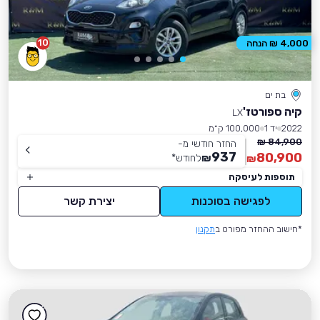
10
4,000 ₪ הנחה
בת ים
קיה ספורטז'
LX
2022
יד 1
100,000 ק״מ
84,900 ₪
החזר חודשי מ-
937
80,900
₪
לחודש
*
₪
תוספות לעיסקה
לפגישה בסוכנות
יצירת קשר
*חישוב ההחזר מפורט ב
תקנון