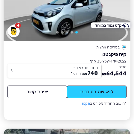
ק״מ נמוך במיוחד
4
בפריסה ארצית
קיה פיקנטו
LX
2022
יד 1
35,939 ק״מ
מחיר
החזר חודשי מ-
748
64,544
₪
לחודש
*
₪
לפגישה בסוכנות
יצירת קשר
*חישוב ההחזר מפורט ב
תקנון