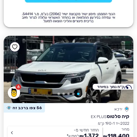
ק״מ נמוך במיוחד
6
56 צפו ברכב זה
ירכא
קיה סלטוס
EX PLUS
2022
יד 1
190 ק״מ
מחיר
החזר חודשי מ-
1,372
118,400
₪
לחודש
*
₪