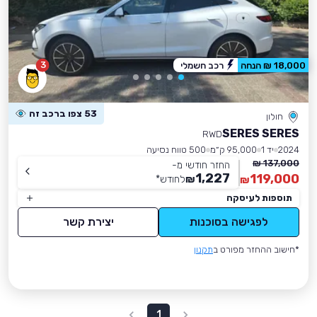
3
18,000 ₪ הנחה
רכב חשמלי
53 צפו ברכב זה
חולון
SERES SERES
RWD
2024
יד 1
95,000 ק״מ
500 טווח נסיעה
137,000 ₪
החזר חודשי מ-
1,227
119,000
₪
לחודש
*
₪
תוספות לעיסקה
לפגישה בסוכנות
יצירת קשר
*חישוב ההחזר מפורט ב
תקנון
1