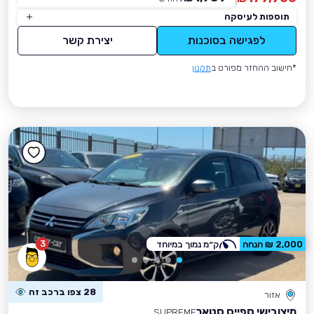
תוספות לעיסקה
לפגישה בסוכנות
יצירת קשר
*חישוב ההחזר מפורט ב
תקנון
3
2,000 ₪ הנחה
ק״מ נמוך במיוחד
28 צפו ברכב זה
אזור
מיצובישי ספייס סטאר
SUPREME