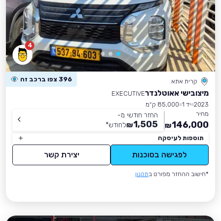
4
396 צפו ברכב זה
קרית אתא
מיצובישי אאוטלנדר
EXECUTIVE
2023
יד 1
85,000 ק״מ
מחיר
החזר חודשי מ-
1,505
146,000
₪
לחודש
*
₪
תוספות לעיסקה
לפגישה בסוכנות
יצירת קשר
*חישוב ההחזר מפורט ב
תקנון