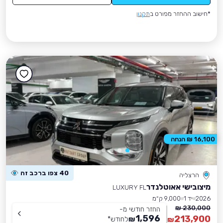
*חישוב ההחזר מפורט ב
תקנון
16,100 ₪ הנחה
40 צפו ברכב זה
הרצליה
מיצובישי אאוטלנדר
LUXURY FL
2026
יד 1
9,000 ק״מ
230,000 ₪
החזר חודשי מ-
1,596
213,900
₪
לחודש
*
₪