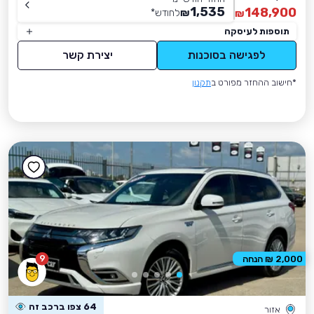
1,535
148,900
₪
לחודש
*
₪
תוספות לעיסקה
לפגישה בסוכנות
יצירת קשר
*חישוב ההחזר מפורט ב
תקנון
9
2,000 ₪ הנחה
64 צפו ברכב זה
אזור