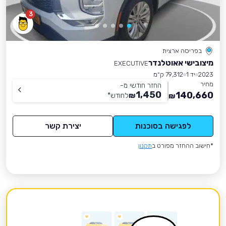
3
בפריסה ארצית
מיצובישי אאוטלנדר
EXECUTIVE
2023
יד 1
79,312 ק״מ
מחיר
החזר חודשי מ-
1,450
140,660
₪
לחודש
*
₪
לפגישה בסוכנות
יצירת קשר
*חישוב ההחזר מפורט ב
תקנון