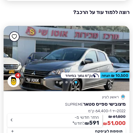
רוצה ללמוד עוד על הרכב?
4
10,500 ₪ הנחה
ק״מ נמוך במיוחד
ראשון לציון
מיצובישי ספייס סטאר
SUPREME
2022
יד 1
64,400 ק״מ
61,500 ₪
החזר חודשי מ-
591
51,000
₪
לחודש
*
₪
תוספות לעיסקה