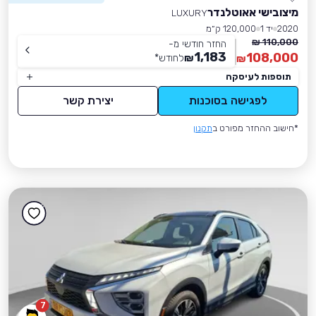
מיצובישי אאוטלנדר
LUXURY
2020
יד 1
120,000 ק״מ
110,000 ₪
החזר חודשי מ-
1,183
108,000
₪
לחודש
*
₪
תוספות לעיסקה
לפגישה בסוכנות
יצירת קשר
*חישוב ההחזר מפורט ב
תקנון
7