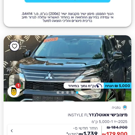
1
5,000 ₪ הנחה
ק״מ נמוך במיוחד
נתניה
מיצובישי אאוטלנדר
INSTYLE FL
2025
יד 1
5,000 ק״מ
184,900 ₪
החזר חודשי מ-
1,739
179,900
₪
לחודש
*
₪