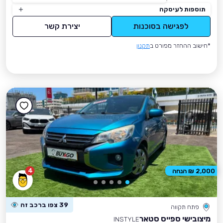
תוספות לעיסקה
לפגישה בסוכנות
יצירת קשר
*חישוב ההחזר מפורט ב
תקנון
4
2,000 ₪ הנחה
39 צפו ברכב זה
פתח תקווה
מיצובישי ספייס סטאר
INSTYLE