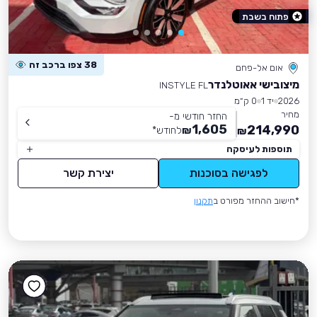
פתוח בשבת
38 צפו ברכב זה
אום אל-פחם
מיצובישי אאוטלנדר
INSTYLE FL
2026
יד 1
0 ק״מ
מחיר
החזר חודשי מ-
1,605
214,990
₪
לחודש
*
₪
תוספות לעיסקה
לפגישה בסוכנות
יצירת קשר
*חישוב ההחזר מפורט ב
תקנון