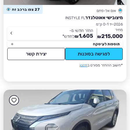
27 צפו ברכב זה
אום אל-פחם
מיצובישי אאוטלנדר
INSTYLE FL
2026
יד 1
0 ק״מ
מחיר
החזר חודשי מ-
1,605
215,000
₪
לחודש
*
₪
תוספות לעיסקה
לפגישה בסוכנות
יצירת קשר
*חישוב ההחזר מפורט ב
תקנון