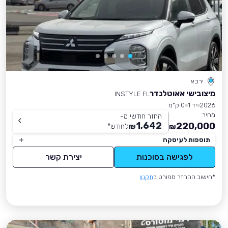
ירכא
מיצובישי אאוטלנדר
INSTYLE FL
2026
יד 1
0 ק״מ
מחיר
החזר חודשי מ-
1,642
220,000
₪
לחודש
*
₪
תוספות לעיסקה
לפגישה בסוכנות
יצירת קשר
*חישוב ההחזר מפורט ב
תקנון