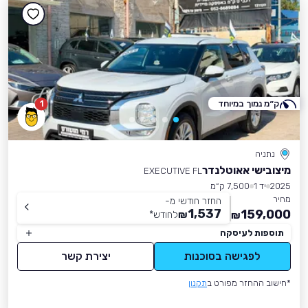
ק״מ נמוך במיוחד
1
נתניה
מיצובישי אאוטלנדר
EXECUTIVE FL
2025
יד 1
7,500 ק״מ
מחיר
החזר חודשי מ-
1,537
159,000
₪
לחודש
*
₪
תוספות לעיסקה
לפגישה בסוכנות
יצירת קשר
*חישוב ההחזר מפורט ב
תקנון