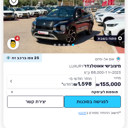
4
פתוח בשבת
25 צפו ברכב זה
אום אל-פחם
מיצובישי אאוטלנדר
LUXURY
2023
יד 1
88,000 ק״מ
מחיר
החזר חודשי מ-
1,598
155,000
₪
לחודש
*
₪
תוספות לעיסקה
לפגישה בסוכנות
יצירת קשר
*חישוב ההחזר מפורט ב
תקנון