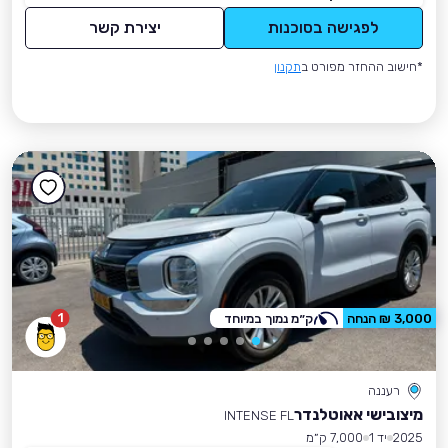
לפגישה בסוכנות
יצירת קשר
*חישוב ההחזר מפורט ב
תקנון
1
3,000 ₪ הנחה
ק״מ נמוך במיוחד
רעננה
מיצובישי אאוטלנדר
INTENSE FL
2025
יד 1
7,000 ק״מ