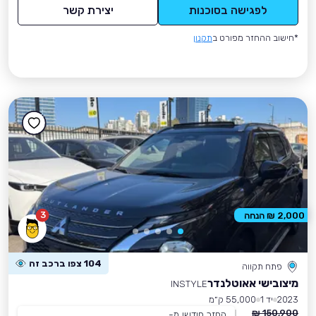
לפגישה בסוכנות
יצירת קשר
*חישוב ההחזר מפורט ב
תקנון
3
2,000 ₪ הנחה
104 צפו ברכב זה
פתח תקווה
מיצובישי אאוטלנדר
INSTYLE
2023
יד 1
55,000 ק״מ
150,900 ₪
החזר חודשי מ-