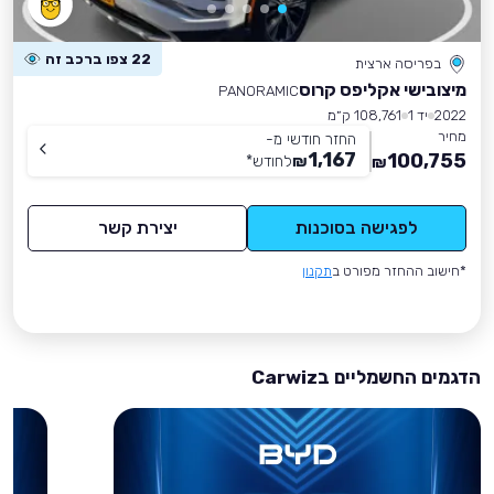
22 צפו ברכב זה
בפריסה ארצית
מיצובישי אקליפס קרוס
PANORAMIC
2022
יד 1
108,761 ק״מ
מחיר
החזר חודשי מ-
1,167
100,755
₪
לחודש
*
₪
לפגישה בסוכנות
יצירת קשר
*חישוב ההחזר מפורט ב
תקנון
הדגמים החשמליים בCarwiz