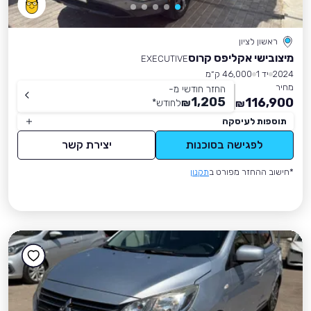
ראשון לציון
מיצובישי אקליפס קרוס
EXECUTIVE
2024
יד 1
46,000 ק״מ
מחיר
החזר חודשי מ-
1,205
116,900
₪
לחודש
*
₪
תוספות לעיסקה
לפגישה בסוכנות
יצירת קשר
*חישוב ההחזר מפורט ב
תקנון