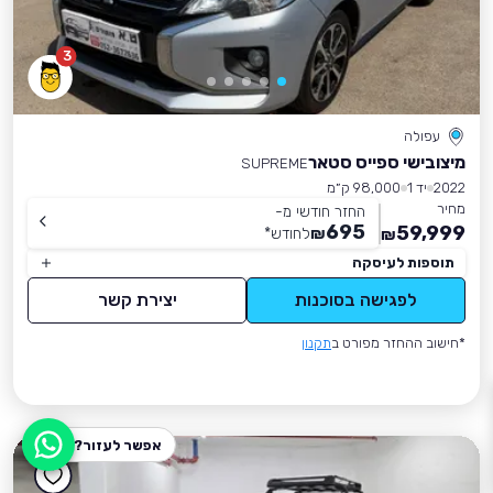
3
עפולה
מיצובישי ספייס סטאר
SUPREME
2022
יד 1
98,000 ק״מ
מחיר
החזר חודשי מ-
695
59,999
₪
לחודש
*
₪
תוספות לעיסקה
לפגישה בסוכנות
יצירת קשר
*חישוב ההחזר מפורט ב
תקנון
אפשר לעזור?