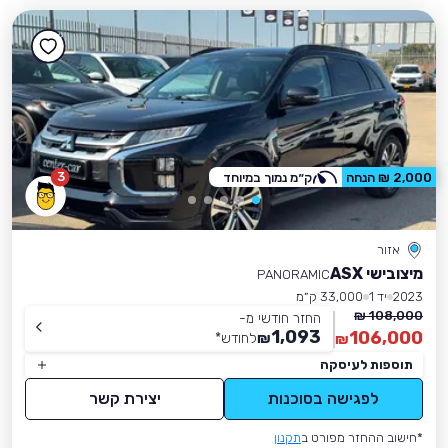
3
2,000 ₪ הנחה
ק״מ נמוך במיוחד
אזור
מיצובישי ASX
PANORAMIC
2023
יד 1
33,000 ק״מ
108,000 ₪
החזר חודשי מ-
1,093
106,000
₪
לחודש
*
₪
תוספות לעיסקה
לפגישה בסוכנות
יצירת קשר
*חישוב ההחזר מפורט ב
תקנון