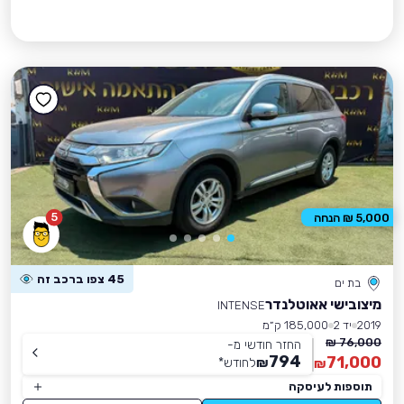
5
5,000 ₪ הנחה
45 צפו ברכב זה
בת ים
מיצובישי אאוטלנדר
INTENSE
2019
יד 2
185,000 ק״מ
76,000 ₪
החזר חודשי מ-
794
71,000
₪
לחודש
*
₪
תוספות לעיסקה