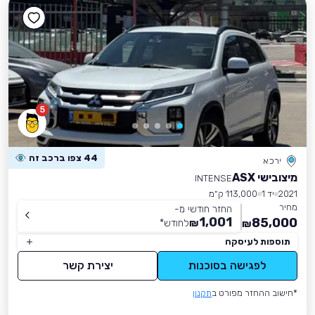
5
44 צפו ברכב זה
ירכא
מיצובישי ASX
INTENSE
2021
יד 1
113,000 ק״מ
מחיר
החזר חודשי מ-
1,001
85,000
₪
לחודש
*
₪
תוספות לעיסקה
לפגישה בסוכנות
יצירת קשר
*חישוב ההחזר מפורט ב
תקנון