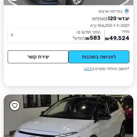
בפריסה ארצית
יונדאי I20
INTENSE
2021
יד 1
106,250 ק״מ
מחיר
החזר חודשי מ-
583
49,524
₪
לחודש
*
₪
לפגישה בסוכנות
יצירת קשר
*חישוב ההחזר מפורט ב
תקנון