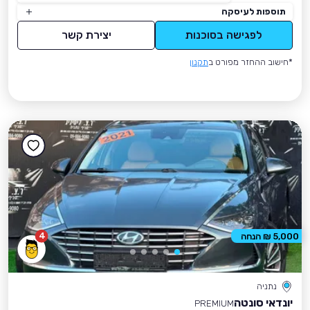
תוספות לעיסקה
לפגישה בסוכנות
יצירת קשר
*חישוב ההחזר מפורט ב
תקנון
4
5,000 ₪ הנחה
נתניה
יונדאי סונטה
PREMIUM