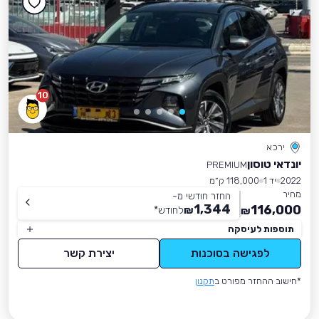
10
ירכא
יונדאי טוסון
PREMIUM
2022
יד 1
118,000 ק״מ
מחיר
החזר חודשי מ-
1,344
116,000
₪
לחודש
*
₪
תוספות לעיסקה
לפגישה בסוכנות
יצירת קשר
*חישוב ההחזר מפורט ב
תקנון