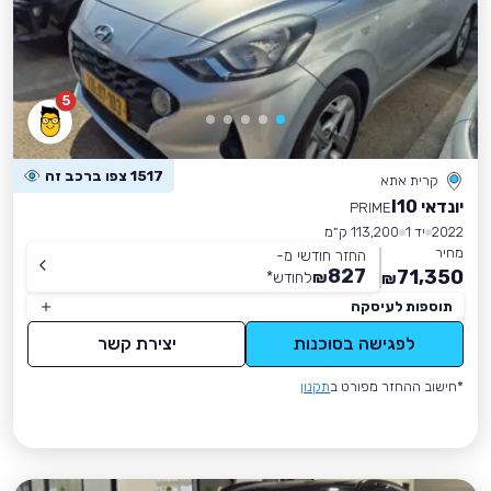
5
1517 צפו ברכב זה
קרית אתא
יונדאי I10
PRIME
2022
יד 1
113,200 ק״מ
מחיר
החזר חודשי מ-
827
71,350
₪
לחודש
*
₪
תוספות לעיסקה
לפגישה בסוכנות
יצירת קשר
*חישוב ההחזר מפורט ב
תקנון