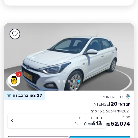
3
27 צפו ברכב זה
בפריסה ארצית
יונדאי I20
INTENSE
2021
יד 1
133,663 ק״מ
מחיר
החזר חודשי מ-
613
52,074
₪
לחודש
*
₪