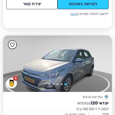
לפגישה בסוכנות
יצירת קשר
*חישוב ההחזר מפורט ב
תקנון
4
בפריסה ארצית
יונדאי I20
INTENSE
2021
יד 1
160,120 ק״מ
מחיר
החזר חודשי מ-