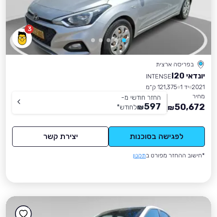
3
בפריסה ארצית
יונדאי I20
INTENSE
2021
יד 1
121,375 ק״מ
מחיר
החזר חודשי מ-
597
50,672
₪
לחודש
*
₪
לפגישה בסוכנות
יצירת קשר
*חישוב ההחזר מפורט ב
תקנון