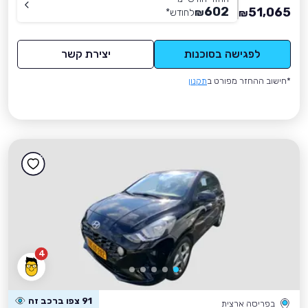
602
51,065
₪
לחודש
*
₪
לפגישה בסוכנות
יצירת קשר
*חישוב ההחזר מפורט ב
תקנון
4
91 צפו ברכב זה
בפריסה ארצית