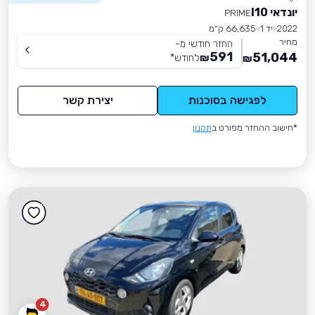
יונדאי I10
PRIME
2022
יד 1
66,635 ק״מ
מחיר
החזר חודשי מ-
591
51,044
₪
לחודש
*
₪
לפגישה בסוכנות
יצירת קשר
*חישוב ההחזר מפורט ב
תקנון
4