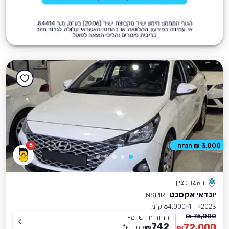
5
3,000 ₪ הנחה
ראשון לציון
יונדאי אקסנט
INSPIRE
2023
יד 1
64,000 ק״מ
75,000 ₪
החזר חודשי מ-
742
72,000
₪
לחודש
*
₪