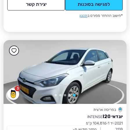
לפגישה בסוכנות
יצירת קשר
*חישוב ההחזר מפורט ב
תקנון
3
בפריסה ארצית
יונדאי I20
INTENSE
2021
יד 1
104,816 ק״מ
מחיר
החזר חודשי מ-