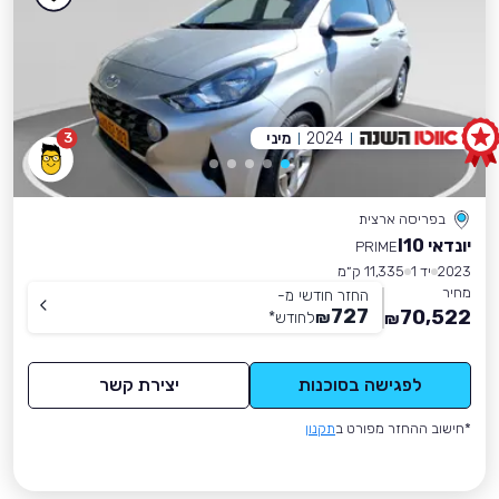
2024
מיני
3
בפריסה ארצית
יונדאי I10
PRIME
2023
יד 1
11,335 ק״מ
מחיר
החזר חודשי מ-
727
70,522
₪
לחודש
*
₪
לפגישה בסוכנות
יצירת קשר
*חישוב ההחזר מפורט ב
תקנון