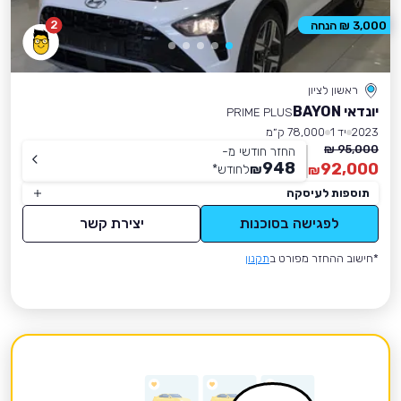
2
3,000 ₪ הנחה
ראשון לציון
יונדאי BAYON
PRIME PLUS
2023
יד 1
78,000 ק״מ
95,000 ₪
החזר חודשי מ-
948
92,000
₪
לחודש
*
₪
תוספות לעיסקה
לפגישה בסוכנות
יצירת קשר
*חישוב ההחזר מפורט ב
תקנון