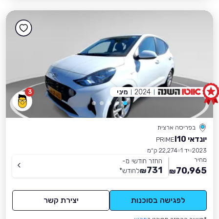
2024
מיני
3
בפריסה ארצית
יונדאי I10
PRIME
2023
יד 1
22,274 ק״מ
מחיר
החזר חודשי מ-
731
70,965
₪
לחודש
*
₪
לפגישה בסוכנות
יצירת קשר