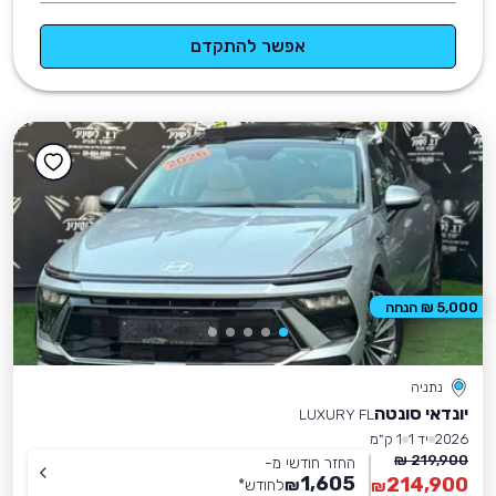
אפשר להתקדם
5,000 ₪ הנחה
נתניה
יונדאי סונטה
LUXURY FL
2026
יד 1
1 ק״מ
219,900 ₪
החזר חודשי מ-
1,605
214,900
₪
לחודש
*
₪