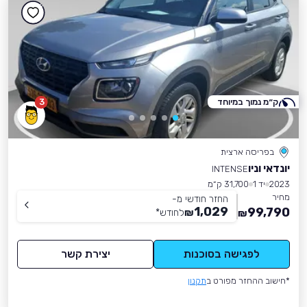
ק״מ נמוך במיוחד
3
בפריסה ארצית
יונדאי וניו
INTENSE
2023
יד 1
31,700 ק״מ
מחיר
החזר חודשי מ-
1,029
99,790
₪
לחודש
*
₪
לפגישה בסוכנות
יצירת קשר
*חישוב ההחזר מפורט ב
תקנון