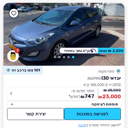
7
2,000 ₪ הנחה
ק״מ נמוך במיוחד
101 צפו ברכב זה
פתח תקווה
יונדאי I30
INSPIRE
2012
יד 2
165,000 ק״מ
25,000 ₪
החזר חודשי מ-
747
23,000
₪
לחודש
*
₪
תוספות לעיסקה
לפגישה בסוכנות
יצירת קשר
*חישוב ההחזר מפורט ב
תקנון