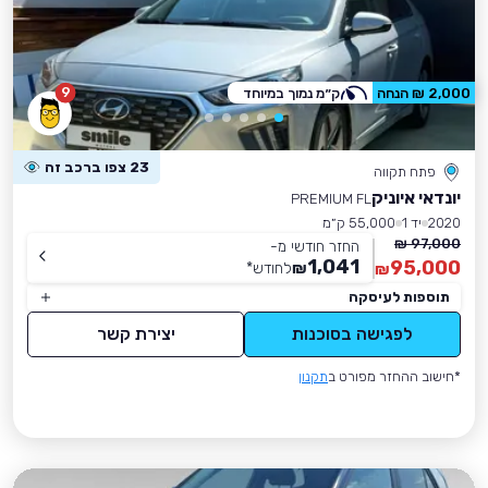
9
2,000 ₪ הנחה
ק״מ נמוך במיוחד
23 צפו ברכב זה
פתח תקווה
יונדאי איוניק
PREMIUM FL
2020
יד 1
55,000 ק״מ
97,000 ₪
החזר חודשי מ-
1,041
95,000
₪
לחודש
*
₪
תוספות לעיסקה
לפגישה בסוכנות
יצירת קשר
*חישוב ההחזר מפורט ב
תקנון