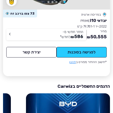
73 צפו ברכב זה
בפריסה ארצית
יונדאי I10
PRIME
2022
יד 1
79,781 ק״מ
מחיר
החזר חודשי מ-
586
50,555
₪
לחודש
*
₪
לפגישה בסוכנות
יצירת קשר
*חישוב ההחזר מפורט ב
תקנון
הדגמים החשמליים בCarwiz