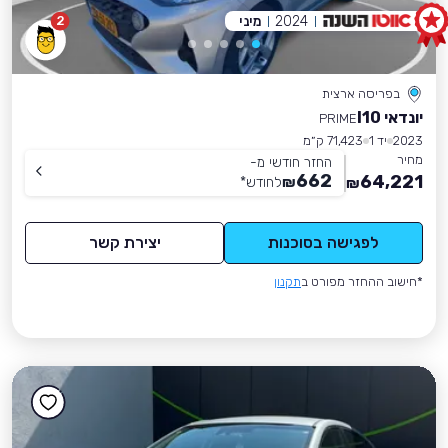
2024
מיני
2
בפריסה ארצית
יונדאי I10
PRIME
2023
יד 1
71,423 ק״מ
מחיר
החזר חודשי מ-
662
64,221
₪
לחודש
*
₪
לפגישה בסוכנות
יצירת קשר
*חישוב ההחזר מפורט ב
תקנון