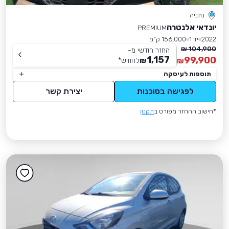
נתניה
יונדאי אלנטרה
PREMIUM
2022
יד 1
156,000 ק״מ
104,900 ₪
החזר חודשי מ-
1,157
99,900
₪
לחודש
*
₪
תוספות לעיסקה
לפגישה בסוכנות
יצירת קשר
*חישוב ההחזר מפורט ב
תקנון