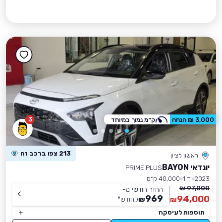
3
3,000 ₪ הנחה
ק״מ נמוך במיוחד
213 צפו ברכב זה
ראשון לציון
יונדאי BAYON
PRIME PLUS
2023
יד 1
40,000 ק״מ
97,000 ₪
החזר חודשי מ-
969
94,000
₪
לחודש
*
₪
תוספות לעיסקה