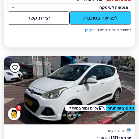
תוספות לעיסקה
לפגישה בסוכנות
יצירת קשר
*חישוב ההחזר מפורט ב
תקנון
5
2,000 ₪ הנחה
ק״מ נמוך במיוחד
פתח תקווה
יונדאי I10
INSIGHT