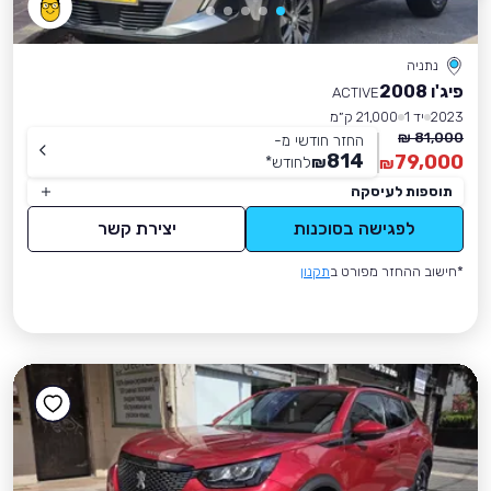
נתניה
פיג'ו 2008
ACTIVE
2023
יד 1
21,000 ק״מ
81,000 ₪
החזר חודשי מ-
814
79,000
₪
לחודש
*
₪
תוספות לעיסקה
לפגישה בסוכנות
יצירת קשר
*חישוב ההחזר מפורט ב
תקנון