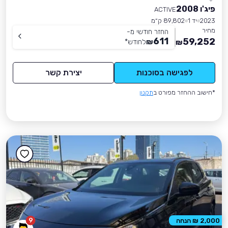
פיג'ו 2008
ACTIVE
2023
יד 1
89,802 ק״מ
מחיר
החזר חודשי מ-
611
59,252
₪
לחודש
*
₪
לפגישה בסוכנות
יצירת קשר
*חישוב ההחזר מפורט ב
תקנון
9
2,000 ₪ הנחה