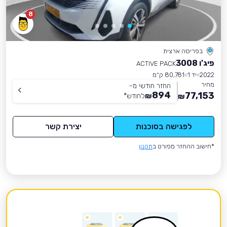
8
בפריסה ארצית
פיג'ו 3008
ACTIVE PACK
2022
יד 1
80,781 ק״מ
מחיר
החזר חודשי מ-
894
77,153
₪
לחודש
*
₪
לפגישה בסוכנות
יצירת קשר
*חישוב ההחזר מפורט ב
תקנון