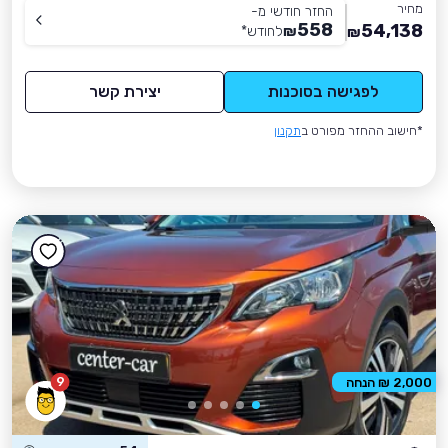
מחיר
החזר חודשי מ-
558
54,138
₪
לחודש
*
₪
לפגישה בסוכנות
יצירת קשר
*חישוב ההחזר מפורט ב
תקנון
9
2,000 ₪ הנחה