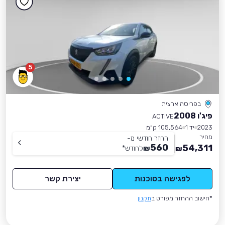
5
בפריסה ארצית
פיג'ו 2008
ACTIVE
2023
יד 1
105,564 ק״מ
מחיר
החזר חודשי מ-
560
54,311
₪
לחודש
*
₪
לפגישה בסוכנות
יצירת קשר
*חישוב ההחזר מפורט ב
תקנון