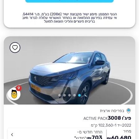
9
בפריסה ארצית
פיג'ו 3008
ACTIVE PACK
2022
יד 1
102,360 ק״מ
מחיר
החזר חודשי מ-
703
60,680
₪
לחודש
*
₪