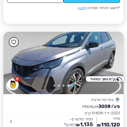
*חישוב ההחזר מפורט ב
תקנון
ק״מ נמוך במיוחד
9
בפריסה ארצית
פיג'ו 3008
PREMIUM
2023
יד 1
51,828 ק״מ
מחיר
החזר חודשי מ-
1,135
110,120
₪
לחודש
*
₪