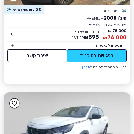
25 צפו ברכב זה
פתח תקווה
פיג'ו 2008
PREMIUM
2021
יד 2
52,008 ק״מ
78,000 ₪
החזר חודשי מ-
895
76,000
₪
לחודש
*
₪
תוספות לעיסקה
לפגישה בסוכנות
יצירת קשר
*חישוב ההחזר מפורט ב
תקנון