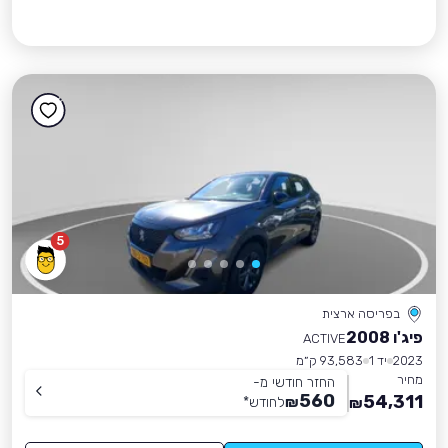
5
בפריסה ארצית
פיג'ו 2008
ACTIVE
2023
יד 1
93,583 ק״מ
מחיר
החזר חודשי מ-
560
54,311
₪
לחודש
*
₪