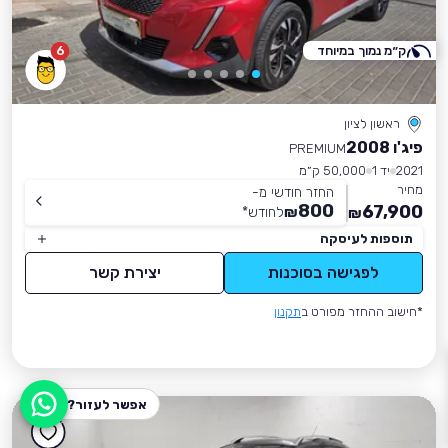
ק״מ נמוך במיוחד
6
ראשון לציון
פיג'ו 2008
PREMIUM
2021
יד 1
50,000 ק״מ
מחיר
החזר חודשי מ-
800
67,900
₪
לחודש
*
₪
תוספות לעיסקה
לפגישה בסוכנות
יצירת קשר
*חישוב ההחזר מפורט ב
תקנון
אפשר לעזור?