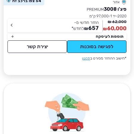
54 צפו ברכב זה
אזור
פיג'ו 3008
PREMIUM
2020
יד 1
97,000 ק״מ
62,000 ₪
החזר חודשי מ-
657
60,000
₪
לחודש
*
₪
תוספות לעיסקה
לפגישה בסוכנות
יצירת קשר
*חישוב ההחזר מפורט ב
תקנון