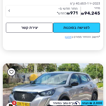
2023
יד 1
40,653 ק״מ
מחיר
החזר חודשי מ-
971
94,245
₪
לחודש
*
₪
לפגישה בסוכנות
יצירת קשר
*חישוב ההחזר מפורט ב
תקנון
5
2,000 ₪ הנחה
ק״מ נמוך במיוחד