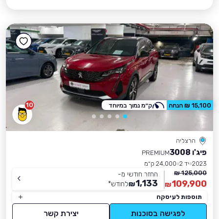
10
15,100 ₪ הנחה
ק״מ נמוך במיוחד
הרצליה
פיג'ו 3008
PREMIUM
2023
יד 2
24,000 ק״מ
125,000 ₪
החזר חודשי מ-
1,133
109,900
₪
לחודש
*
₪
תוספות לעיסקה
לפגישה בסוכנות
יצירת קשר