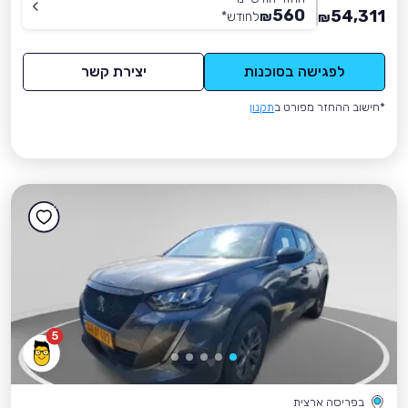
560
54,311
₪
לחודש
*
₪
לפגישה בסוכנות
יצירת קשר
*חישוב ההחזר מפורט ב
תקנון
5
בפריסה ארצית