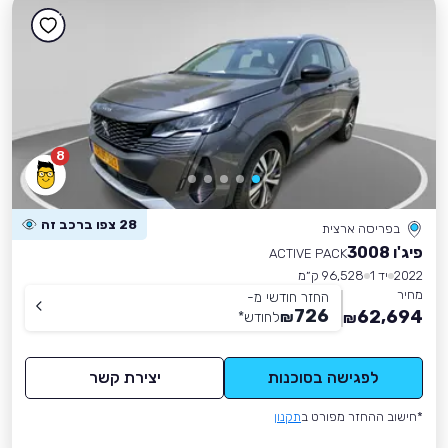
8
28 צפו ברכב זה
בפריסה ארצית
פיג'ו 3008
ACTIVE PACK
2022
יד 1
96,528 ק״מ
מחיר
החזר חודשי מ-
726
62,694
₪
לחודש
*
₪
לפגישה בסוכנות
יצירת קשר
*חישוב ההחזר מפורט ב
תקנון