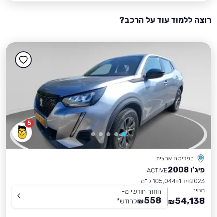
רוצה ללמוד עוד על הרכב?
5
בפריסה ארצית
פיג'ו 2008
ACTIVE
2023
יד 1
105,044 ק״מ
מחיר
החזר חודשי מ-
558
54,138
₪
לחודש
*
₪