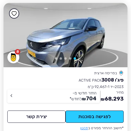
8
בפריסה ארצית
פיג'ו 3008
ACTIVE PACK
2023
יד 1
92,467 ק״מ
מחיר
החזר חודשי מ-
704
68,293
₪
לחודש
*
₪
לפגישה בסוכנות
יצירת קשר
*חישוב ההחזר מפורט ב
תקנון