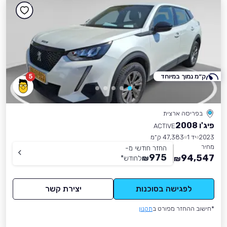
ק״מ נמוך במיוחד
5
בפריסה ארצית
פיג'ו 2008
ACTIVE
2023
יד 1
47,383 ק״מ
מחיר
החזר חודשי מ-
975
94,547
₪
לחודש
*
₪
לפגישה בסוכנות
יצירת קשר
*חישוב ההחזר מפורט ב
תקנון