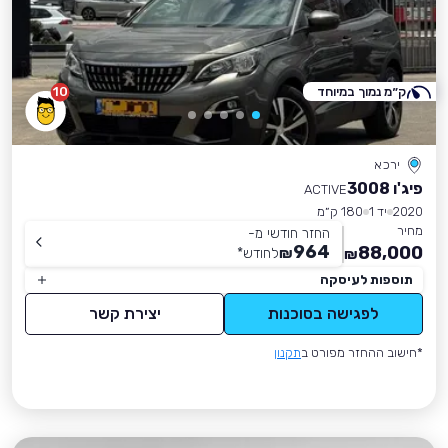
ק״מ נמוך במיוחד
10
ירכא
פיג'ו 3008
ACTIVE
2020
יד 1
180 ק״מ
מחיר
החזר חודשי מ-
964
88,000
₪
לחודש
*
₪
תוספות לעיסקה
לפגישה בסוכנות
יצירת קשר
*חישוב ההחזר מפורט ב
תקנון