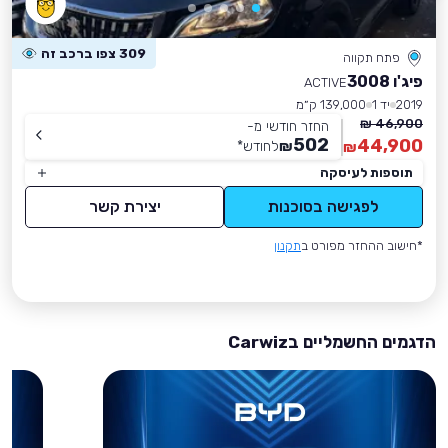
309 צפו ברכב זה
פתח תקווה
פיג'ו 3008
ACTIVE
2019
יד 1
139,000 ק״מ
46,900 ₪
החזר חודשי מ-
502
44,900
₪
לחודש
*
₪
תוספות לעיסקה
לפגישה בסוכנות
יצירת קשר
*חישוב ההחזר מפורט ב
תקנון
הדגמים החשמליים בCarwiz