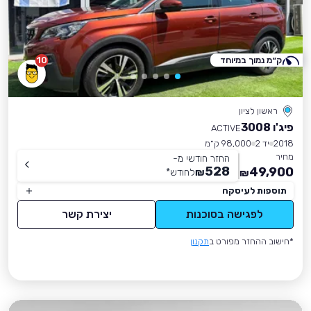
ק״מ נמוך במיוחד
10
ראשון לציון
פיג'ו 3008
ACTIVE
2018
יד 2
98,000 ק״מ
מחיר
החזר חודשי מ-
528
49,900
₪
לחודש
*
₪
תוספות לעיסקה
לפגישה בסוכנות
יצירת קשר
*חישוב ההחזר מפורט ב
תקנון