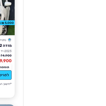
5,000 ₪ הנחה
נתניה
מזדה 2
2023
יד 1
74,900 ₪
9,900
תוספות
לפגיש
*חישוב הה