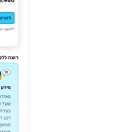
8,460
לפגיש
*חישוב הה
רוצה ללמ
מידע 
שעד אז
רכב הס
מאזדה 