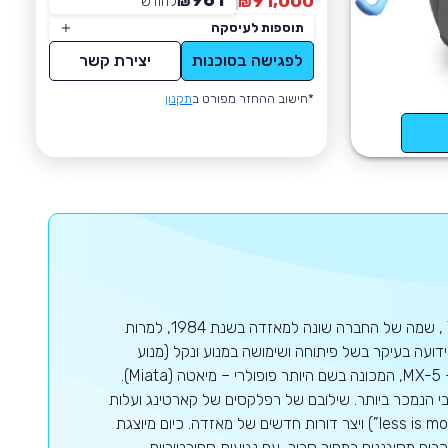
961
91,000
₪
לחודש
*
₪
תוספות לעיסקה
לפגישה בסוכנות
יצירת קשר
*חישוב ההחזר מפורט ב
תקנון
מאזדה הינה יצרנית רכב יפנית שהוקמה בשנת 1920 בשםToyo Cork Kogyo Co , שמה של החברה שונה למאזדה בשנת 1984, למרות
עה בעיקר בשל פיתוחה ושימושה במנוע ונקל (מנוע
בעירה פנימית סיבובי). החברה גם מוכרת בזכות הרכב הדו-מושבי הנחשב שלה, ה- MX-5, המכונה בשם היותר פופולרי – מיאטה (Miata).
 הנמכר ביותר. שילובם של רפלקסים של קארטינג ועלות
תחזוקה נמוכה הפכו את הרכב הקטן להיות המייצג של הסלוגן "פחות זה יותר" (“less is more”) ויצר דורות חדשים של מאזדה. כיום מיוצגת
בים מסוגננים במחיר סביר, עם נגיעות ספורטיביות