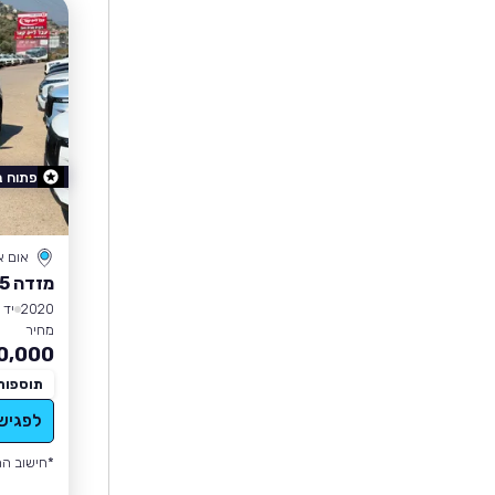
פתוח 
אום 
מזדה CX-5
2020
יד 1
מחיר
0,000
תוספות
לפגיש
*חישוב הה