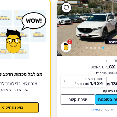
7
בשבת
אל-פחם
SIGNATURE
115,000 ק״מ
מבולבל מכמות הרכבי
החזר חודשי מ-
1,424
13
אנחנו כאן כדי לעזור לך
₪
לחודש
*
₪
את הרכב הבא של
 לעיסקה
ה בסוכנות
יצירת קשר
בוא נתחיל >
חזר מפורט ב
תקנון