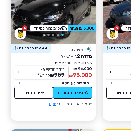
4
5
וחד
3,000 ₪ הנחה
ק״מ נמוך במיוחד
44 צפו ברכב זה
ראשון לציון
מזדה 2
DYNAMIC
2023
יד 2
27,000 ק״מ
96,000 ₪
החזר חודשי מ-
959
93,000
₪
לחודש
*
₪
תוספות לעיסקה
רת קשר
לפגישה בסוכנות
יצירת קשר
*חישוב ההחזר מפורט ב
תקנון