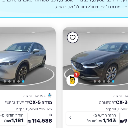
טרת "ה- Zoom Zoom" של המותג.
7
סה ארצית
בפריסה ארצית
מזדה CX-5
EXECUTIVE TE
COMFORT
110,050 ק״מ
2023
יד 1
101,978 ק״מ
מחיר
החזר חודשי מ-
החזר חודשי מ-
1,181
1,143
114,588
9
₪
לחודש
*
₪
לחוד
₪
₪