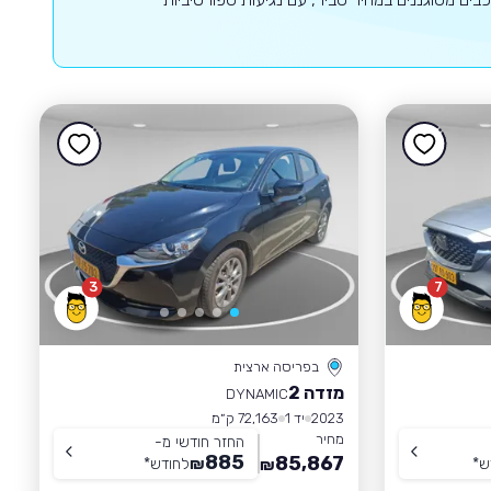
3
7
בפריסה ארצית
מזדה 2
DYNAMIC
2023
יד 1
72,163 ק״מ
מחיר
החזר חודשי מ-
885
85,867
ש
*
₪
לחודש
*
₪