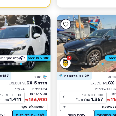
7
5,000 ₪ הנחה
ק״מ נמוך במיו
29 צפו ברכב זה
157 צפו ברכב זה
קווה
נתניה
מזדה CX-5
EXECUTIVE
EXECUTIVE
137,000 ק״מ
2024
יד 1
24,000 ק״מ
141,900 ₪
החזר חודשי מ-
החזר חודשי מ-
1,411
1,367
136,900
11
₪
לחודש
*
₪
לחוד
₪
₪
 לעיסקה
תוספות לעיסקה
ה בסוכנות
יצירת קשר
לפגישה בסוכנות
יצי