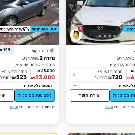
3
2,000 ₪ הנחה
ק״מ נמוך במי
149 צפו ברכב זה
פתח תקווה
מזדה 2
DYNAMIC
DYNAMIC
106,000 ק״מ
2013
יד 2
118,000 ק״מ
25,000 ₪
החזר חודשי מ-
החזר חודשי מ-
523
720
23,000
6
₪
לחודש
*
₪
לחודש
*
₪
₪
 לעיסקה
תוספות לעיסקה
ה בסוכנות
יצירת קשר
לפגישה בסוכנות
יצי
חזר מפורט ב
תקנון
*חישוב ההחזר מפורט ב
תקנון