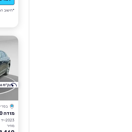
*חישוב הה
ק״מ נמ
בפרי
מזדה CX-30
2023
יד 1
מחיר