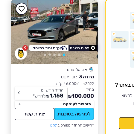
9
פתוח בשבת
ק״מ נמוך במיוחד
אום אל-פחם
מזדה 3
COMFORT
2022
יד 1
46,000 ק״מ
ם באתר?
מחיר
החזר חודשי מ-
1,158
 למצוא
100,000
₪
לחודש
*
₪
ך
תוספות לעיסקה
לפגישה בסוכנות
יצירת קשר
*חישוב ההחזר מפורט ב
תקנון