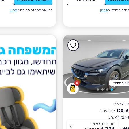
חזר מפורט ב
תקנון
*חישוב ההחזר מפורט ב
תקנון
וך במיוחד
6
סה ארצית
COMFORT
44,127 ק״מ
החזר חודשי מ-