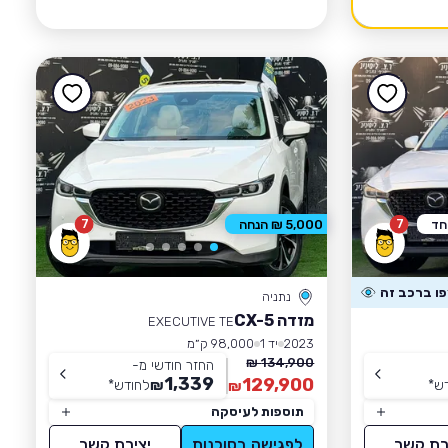
7
7
חד
5,000 ₪ הנחה
נתניה
מזדה CX-5
EXECUTIVE TE
2023
יד 1
98,000 ק״מ
134,900 ₪
החזר חודשי מ-
1,339
129,900
ש
*
₪
לחודש
*
₪
תוספות לעיסקה
רת קשר
לפגישה בסוכנות
יצירת קשר