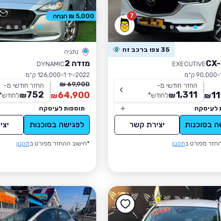
7
5,000 ₪ הנחה
35 צפו ברכב זה
נתניה
מזדה 2
DYNAMIC
EXECUTIVE
90,000 ק״מ
2022
יד 1
126,000 ק״מ
69,900 ₪
החזר חודשי מ-
החזר חודשי מ-
752
1,311
64,900
11
₪
לחודש
*
₪
לחודש
*
₪
₪
 לעיסקה
תוספות לעיסקה
ה בסוכנות
יצירת קשר
לפגישה בסוכנות
יצי
חזר מפורט ב
תקנון
*חישוב ההחזר מפורט ב
תקנון