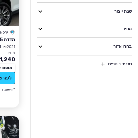
שנת ייצור
מחיר
ירכא
מזדה CX-5
בחרו אזור
2021
יד 1
מחיר
1,240
סננים נוספים
תוספות
לפגיש
*חישוב הה