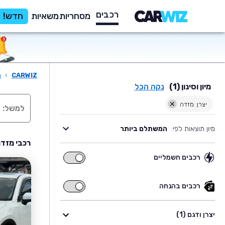
רכבים
מסחריות
משאיות
חדש!
CARWIZ
›
ר
מיון וסינון (1)
נקה הכל
יצרן: מזדה
מיון תוצאות לפי:
המשתלם ביותר
רכבי מזדה
רכבים חשמליים
רכבים
חשמליים
רכבים בהנחה
רכבים
בהנחה
יצרן ודגם (1)