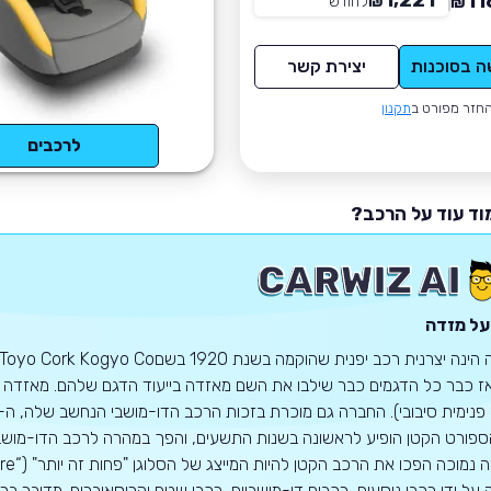
1,221
11
₪
לחודש
*
₪
ה בסוכנות
יצירת קשר
חזר מפורט ב
תקנון
לרכבים
וד עוד על הרכב?
על מזדה
 כבר כל הדגמים כבר שילבו את השם מאזדה בייעוד הדגם שלהם. מאזדה ידו
פורט הקטן הופיע לראשונה בשנות התשעים, והפך במהרה לרכב הדו-מושבי
על ידי רכבי נוסעים, רכבים דו-מושביים, רכבי שטח וקרוסאוברים. מדובר ברכ