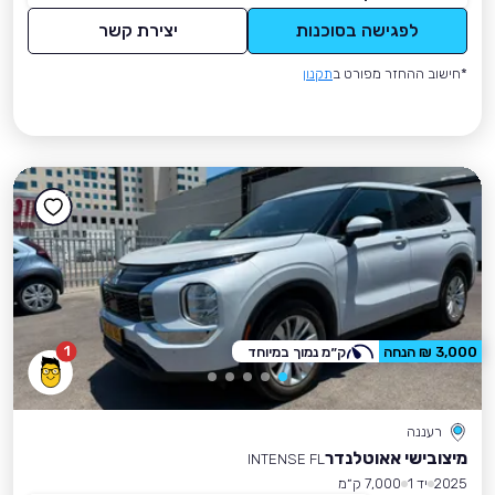
לפגישה בסוכנות
יצירת קשר
*חישוב ההחזר מפורט ב
תקנון
1
3,000 ₪ הנחה
ק״מ נמוך במיוחד
רעננה
מיצובישי אאוטלנדר
INTENSE FL
2025
יד 1
7,000 ק״מ