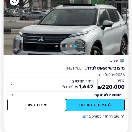
ירכא
מיצובישי אאוטלנדר
INSTYLE FL
2026
יד 1
0 ק״מ
מחיר
החזר חודשי מ-
1,642
220,000
₪
לחודש
*
₪
תוספות לעיסקה
לפגישה בסוכנות
יצירת קשר
*חישוב ההחזר מפורט ב
תקנון