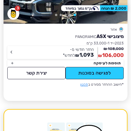
3
2,000 ₪ הנחה
ק״מ נמוך במיוחד
אזור
מיצובישי ASX
PANORAMIC
2023
יד 1
33,000 ק״מ
108,000 ₪
החזר חודשי מ-
1,093
106,000
₪
לחודש
*
₪
תוספות לעיסקה
לפגישה בסוכנות
יצירת קשר
*חישוב ההחזר מפורט ב
תקנון