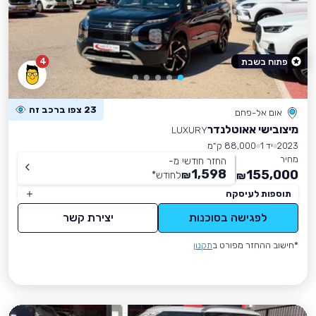
4
פתוח בשבת
23 צפו ברכב זה
אום אל-פחם
מיצובישי אאוטלנדר
LUXURY
2023
יד 1
88,000 ק״מ
מחיר
החזר חודשי מ-
1,598
155,000
₪
לחודש
*
₪
תוספות לעיסקה
לפגישה בסוכנות
יצירת קשר
*חישוב ההחזר מפורט ב
תקנון