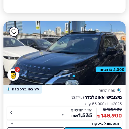
3
2,000 ₪ הנחה
99 צפו ברכב זה
פתח תקווה
מיצובישי אאוטלנדר
INSTYLE
2023
יד 1
55,000 ק״מ
150,900 ₪
החזר חודשי מ-
1,535
148,900
₪
לחודש
*
₪
תוספות לעיסקה