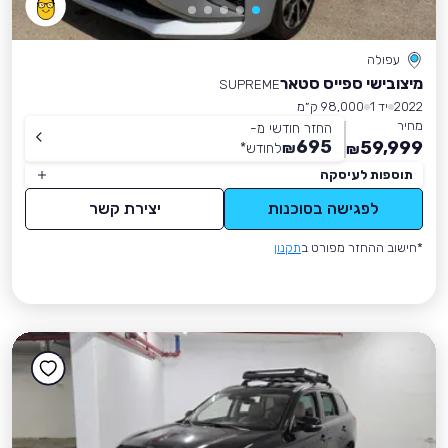
עפולה
מיצובישי ספייס סטאר
SUPREME
2022
יד 1
98,000 ק״מ
מחיר
החזר חודשי מ-
695
59,999
₪
לחודש
*
₪
תוספות לעיסקה
לפגישה בסוכנות
יצירת קשר
*חישוב ההחזר מפורט ב
תקנון