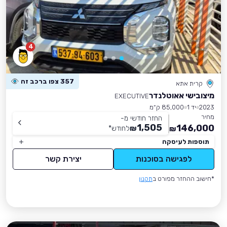
4
357 צפו ברכב זה
קרית אתא
מיצובישי אאוטלנדר
EXECUTIVE
2023
יד 1
85,000 ק״מ
מחיר
החזר חודשי מ-
1,505
146,000
₪
לחודש
*
₪
תוספות לעיסקה
לפגישה בסוכנות
יצירת קשר
*חישוב ההחזר מפורט ב
תקנון