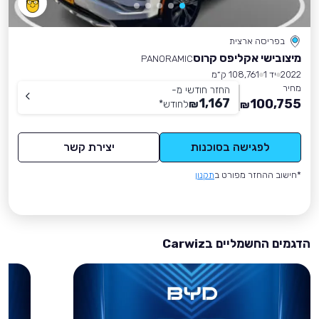
בפריסה ארצית
מיצובישי אקליפס קרוס
PANORAMIC
2022
יד 1
108,761 ק״מ
מחיר
החזר חודשי מ-
1,167
100,755
₪
לחודש
*
₪
לפגישה בסוכנות
יצירת קשר
*חישוב ההחזר מפורט ב
תקנון
הדגמים החשמליים בCarwiz