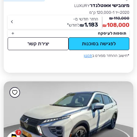
מיצובישי אאוטלנדר
LUXURY
2020
יד 1
120,000 ק״מ
110,000 ₪
החזר חודשי מ-
1,183
108,000
₪
לחודש
*
₪
תוספות לעיסקה
לפגישה בסוכנות
יצירת קשר
*חישוב ההחזר מפורט ב
תקנון
7