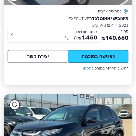
בפריסה ארצית
מיצובישי אאוטלנדר
EXECUTIVE
2023
יד 1
79,312 ק״מ
מחיר
החזר חודשי מ-
1,450
140,660
₪
לחודש
*
₪
לפגישה בסוכנות
יצירת קשר
*חישוב ההחזר מפורט ב
תקנון