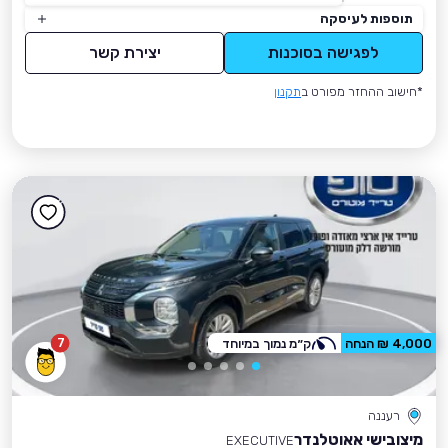
תוספות לעיסקה
לפגישה בסוכנות
יצירת קשר
*חישוב ההחזר מפורט ב
תקנון
7
4,000 ₪ הנחה
ק״מ נמוך במיוחד
רעננה
מיצובישי אאוטלנדר
EXECUTIVE