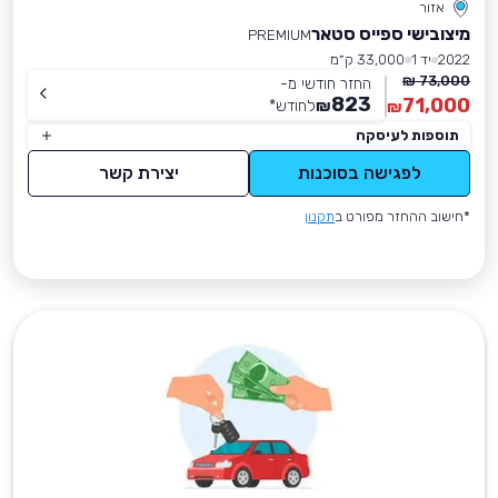
אזור
מיצובישי ספייס סטאר
PREMIUM
2022
יד 1
33,000 ק״מ
73,000 ₪
החזר חודשי מ-
823
71,000
₪
לחודש
*
₪
תוספות לעיסקה
לפגישה בסוכנות
יצירת קשר
*חישוב ההחזר מפורט ב
תקנון