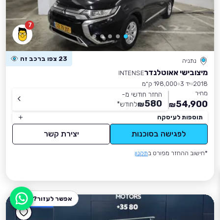
7
23 צפו ברכב זה
נתניה
מיצובישי אאוטלנדר
INTENSE
2018
יד 3
198,000 ק״מ
מחיר
החזר חודשי מ-
580
54,900
₪
לחודש
*
₪
תוספות לעיסקה
לפגישה בסוכנות
יצירת קשר
*חישוב ההחזר מפורט ב
תקנון
אפשר לעזור?