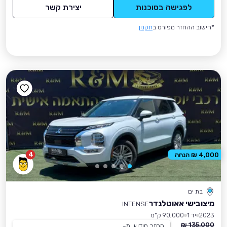
לפגישה בסוכנות
יצירת קשר
*חישוב ההחזר מפורט ב
תקנון
4
4,000 ₪ הנחה
בת ים
מיצובישי אאוטלנדר
INTENSE
2023
יד 1
90,000 ק״מ
135,000 ₪
החזר חודשי מ-