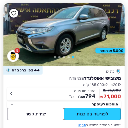
5
5,000 ₪ הנחה
44 צפו ברכב זה
בת ים
מיצובישי אאוטלנדר
INTENSE
2019
יד 2
185,000 ק״מ
76,000 ₪
החזר חודשי מ-
794
71,000
₪
לחודש
*
₪
תוספות לעיסקה
לפגישה בסוכנות
יצירת קשר
*חישוב ההחזר מפורט ב
תקנון