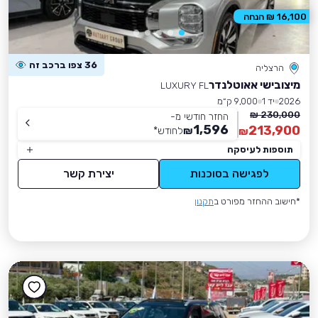
16,100 ₪ הנחה
36 צפו ברכב זה
הרצליה
מיצובישי אאוטלנדר
LUXURY FL
2026
יד 1
9,000 ק״מ
230,000 ₪
החזר חודשי מ-
1,596
213,900
₪
לחודש
*
₪
תוספות לעיסקה
לפגישה בסוכנות
יצירת קשר
*חישוב ההחזר מפורט ב
תקנון