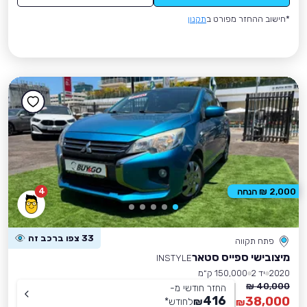
*חישוב ההחזר מפורט ב
תקנון
4
2,000 ₪ הנחה
33 צפו ברכב זה
פתח תקווה
מיצובישי ספייס סטאר
INSTYLE
2020
יד 2
150,000 ק״מ
40,000 ₪
החזר חודשי מ-
416
38,000
₪
לחודש
*
₪