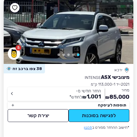
5
38 צפו ברכב זה
ירכא
מיצובישי ASX
INTENSE
2021
יד 1
113,000 ק״מ
מחיר
החזר חודשי מ-
1,001
85,000
₪
לחודש
*
₪
תוספות לעיסקה
לפגישה בסוכנות
יצירת קשר
*חישוב ההחזר מפורט ב
תקנון