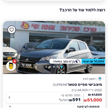
רוצה ללמוד עוד על הרכב?
4
10,500 ₪ הנחה
ק״מ נמוך במיוחד
ראשון לציון
מיצובישי ספייס סטאר
SUPREME
2022
יד 1
64,400 ק״מ
61,500 ₪
החזר חודשי מ-
591
51,000
₪
לחודש
*
₪
תוספות לעיסקה