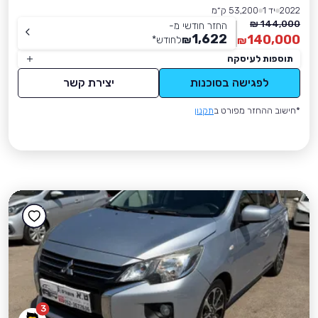
2022
יד 1
53,200 ק״מ
144,000 ₪
החזר חודשי מ-
1,622
140,000
₪
לחודש
*
₪
תוספות לעיסקה
לפגישה בסוכנות
יצירת קשר
*חישוב ההחזר מפורט ב
תקנון
3