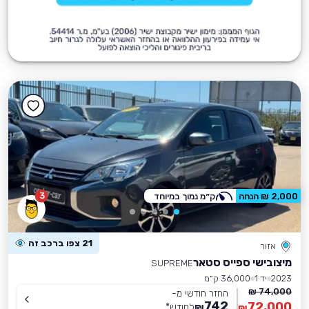
3
2,000 ₪ הנחה
ק״מ נמוך במיוחד
21 צפו ברכב זה
אזור
מיצובישי ספייס סטאר
SUPREME
2023
יד 1
36,000 ק״מ
74,000 ₪
החזר חודשי מ-
742
72,000
₪
לחודש
*
₪