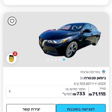
2
בפריסה ארצית
ניסאן סנטרה
SV
2023
יד 1
103,421 ק״מ
מחיר
החזר חודשי מ-
733
71,115
₪
לחודש
*
₪
לפגישה בסוכנות
יצירת קשר