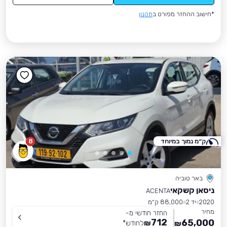
*חישוב ההחזר מפורט ב
תקנון
ק״מ נמוך במיוחד
8
באר טוביה
ניסאן קשקאי
ACENTA
2020
יד 2
88,000 ק״מ
מחיר
החזר חודשי מ-
712
65,000
₪
לחודש
*
₪