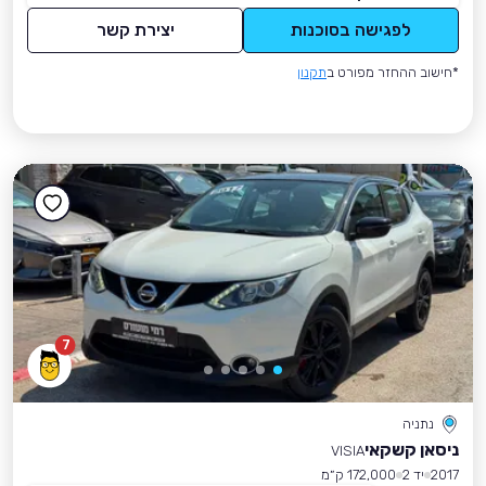
לפגישה בסוכנות
יצירת קשר
*חישוב ההחזר מפורט ב
תקנון
7
נתניה
ניסאן קשקאי
VISIA
2017
יד 2
172,000 ק״מ