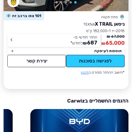
101 צפו ברכב זה
פתח תקווה
ניסאן X TRAIL
TEKNA
2018
יד 1
182,000 ק״מ
67,000 ₪
החזר חודשי מ-
687
65,000
₪
לחודש
*
₪
תוספות לעיסקה
לפגישה בסוכנות
יצירת קשר
*חישוב ההחזר מפורט ב
תקנון
הדגמים החשמליים בCarwiz