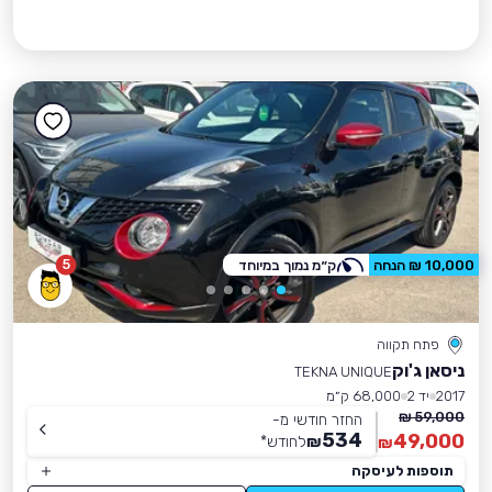
5
10,000 ₪ הנחה
ק״מ נמוך במיוחד
פתח תקווה
ניסאן ג'וק
TEKNA UNIQUE
2017
יד 2
68,000 ק״מ
59,000 ₪
החזר חודשי מ-
534
49,000
₪
לחודש
*
₪
תוספות לעיסקה