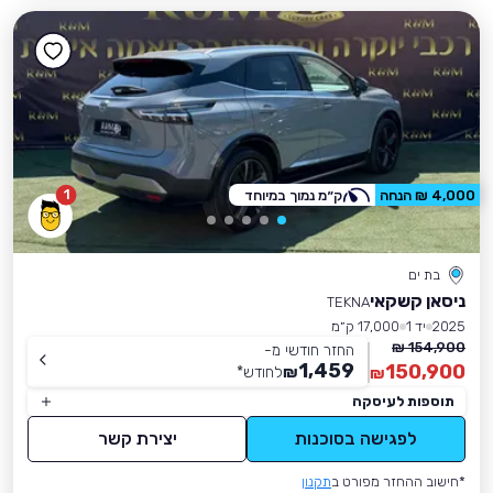
1
4,000 ₪ הנחה
ק״מ נמוך במיוחד
בת ים
ניסאן קשקאי
TEKNA
2025
יד 1
17,000 ק״מ
154,900 ₪
החזר חודשי מ-
1,459
150,900
₪
לחודש
*
₪
תוספות לעיסקה
לפגישה בסוכנות
יצירת קשר
*חישוב ההחזר מפורט ב
תקנון