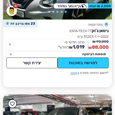
4
2,000 ₪ הנחה
ק״מ נמוך במיוחד
23 צפו ברכב זה
פתח תקווה
ניסאן ג'וק
ENTA-TECH TT
2022
יד 1
31,203 ק״מ
90,000 ₪
החזר חודשי מ-
1,019
88,000
₪
לחודש
*
₪
תוספות לעיסקה
לפגישה בסוכנות
יצירת קשר
*חישוב ההחזר מפורט ב
תקנון