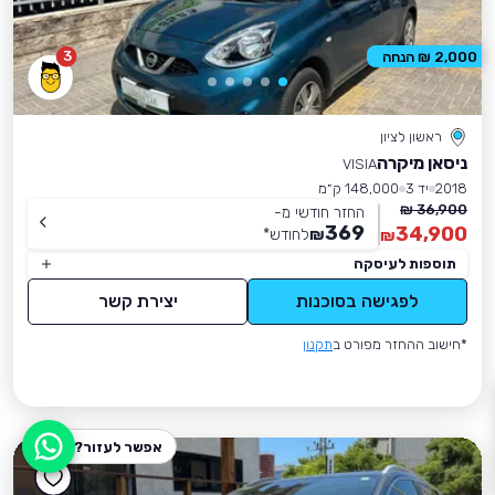
3
2,000 ₪ הנחה
ראשון לציון
ניסאן מיקרה
VISIA
2018
יד 3
148,000 ק״מ
36,900 ₪
החזר חודשי מ-
369
34,900
₪
לחודש
*
₪
תוספות לעיסקה
לפגישה בסוכנות
יצירת קשר
*חישוב ההחזר מפורט ב
תקנון
אפשר לעזור?