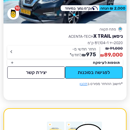
10
2,000 ₪ הנחה
ק״מ נמוך במיוחד
פתח תקווה
ניסאן X TRAIL
ACENTA-TECH
2020
יד 1
81,104 ק״מ
91,000 ₪
החזר חודשי מ-
975
89,000
₪
לחודש
*
₪
תוספות לעיסקה
לפגישה בסוכנות
יצירת קשר
*חישוב ההחזר מפורט ב
תקנון