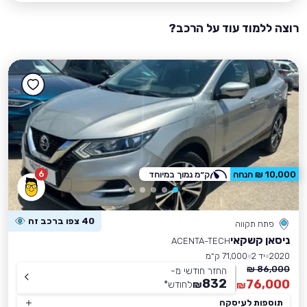
רוצה ללמוד עוד על הרכב?
6
10,000 ₪ הנחה
ק״מ נמוך במיוחד
40 צפו ברכב זה
פתח תקווה
ניסאן קשקאי
ACENTA-TECH
2020
יד 2
71,000 ק״מ
86,000 ₪
החזר חודשי מ-
832
76,000
₪
לחודש
*
₪
תוספות לעיסקה