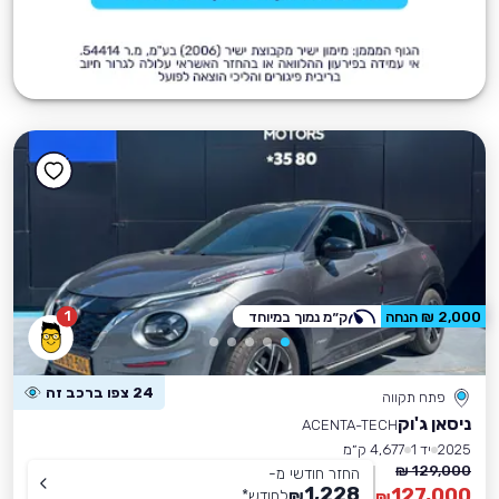
1
2,000 ₪ הנחה
ק״מ נמוך במיוחד
24 צפו ברכב זה
פתח תקווה
ניסאן ג'וק
ACENTA-TECH
2025
יד 1
4,677 ק״מ
129,000 ₪
החזר חודשי מ-
1,228
127,000
₪
לחודש
*
₪