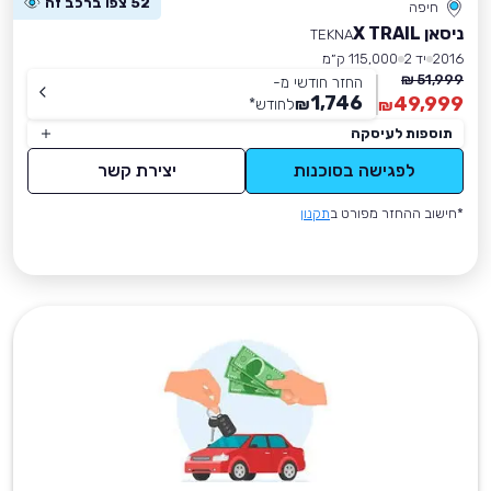
52 צפו ברכב זה
חיפה
ניסאן X TRAIL
TEKNA
2016
יד 2
115,000 ק״מ
51,999 ₪
החזר חודשי מ-
1,746
49,999
₪
לחודש
*
₪
תוספות לעיסקה
לפגישה בסוכנות
יצירת קשר
*חישוב ההחזר מפורט ב
תקנון