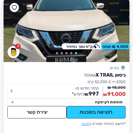
7
4,000 ₪ הנחה
ק״מ נמוך במיוחד
בת ים
ניסאן X TRAIL
TEKNA
2020
יד 2
52,000 ק״מ
95,000 ₪
החזר חודשי מ-
997
91,000
₪
לחודש
*
₪
תוספות לעיסקה
לפגישה בסוכנות
יצירת קשר
*חישוב ההחזר מפורט ב
תקנון