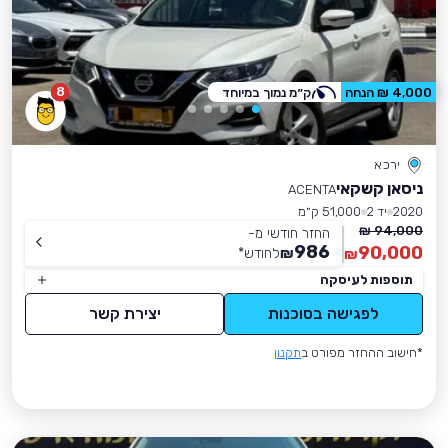
8
4,000 ₪ הנחה
ק״מ נמוך במיוחד
ירכא
ניסאן קשקאי
ACENTA
2020
יד 2
51,000 ק״מ
94,000 ₪
החזר חודשי מ-
986
90,000
₪
לחודש
*
₪
תוספות לעיסקה
לפגישה בסוכנות
יצירת קשר
*חישוב ההחזר מפורט ב
תקנון