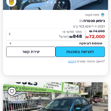
פתח תקווה
ניסאן סנטרה
SV
2021
יד 1
103,424 ק״מ
74,000 ₪
החזר חודשי מ-
848
72,000
₪
לחודש
*
₪
תוספות לעיסקה
לפגישה בסוכנות
יצירת קשר
*חישוב ההחזר מפורט ב
תקנון