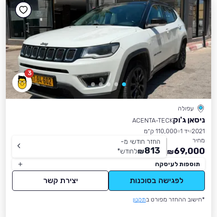
3
עפולה
ניסאן ג'וק
ACENTA-TECK
2021
יד 1
110,000 ק״מ
מחיר
החזר חודשי מ-
813
69,000
₪
לחודש
*
₪
תוספות לעיסקה
לפגישה בסוכנות
יצירת קשר
*חישוב ההחזר מפורט ב
תקנון