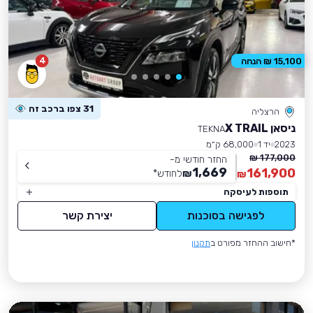
4
15,100 ₪ הנחה
31 צפו ברכב זה
הרצליה
ניסאן X TRAIL
TEKNA
2023
יד 1
68,000 ק״מ
177,000 ₪
החזר חודשי מ-
1,669
161,900
₪
לחודש
*
₪
תוספות לעיסקה
לפגישה בסוכנות
יצירת קשר
*חישוב ההחזר מפורט ב
תקנון