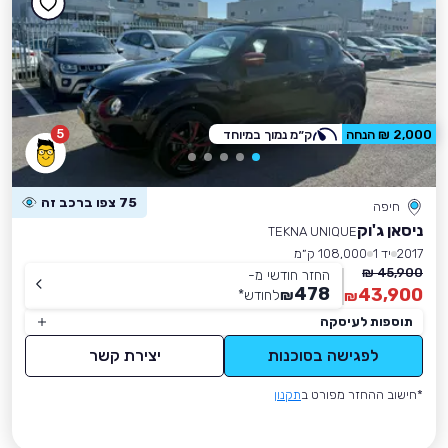
5
2,000 ₪ הנחה
ק״מ נמוך במיוחד
75 צפו ברכב זה
חיפה
ניסאן ג'וק
TEKNA UNIQUE
2017
יד 1
108,000 ק״מ
45,900 ₪
החזר חודשי מ-
478
43,900
₪
לחודש
*
₪
תוספות לעיסקה
לפגישה בסוכנות
יצירת קשר
*חישוב ההחזר מפורט ב
תקנון