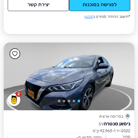
לפגישה בסוכנות
יצירת קשר
*חישוב ההחזר מפורט ב
תקנון
2
בפריסה ארצית
ניסאן סנטרה
SV
2022
יד 1
92,963 ק״מ
מחיר
החזר חודשי מ-