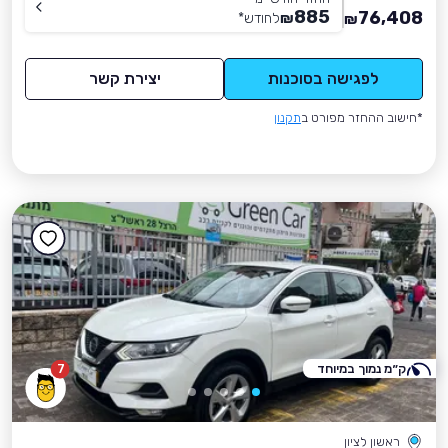
885
76,408
₪
לחודש
*
₪
לפגישה בסוכנות
יצירת קשר
*חישוב ההחזר מפורט ב
תקנון
ק״מ נמוך במיוחד
7
ראשון לציון