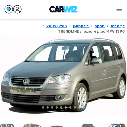
דף הבית
›
מחקר
›
פולקסווגן
›
טוראן 2009
›
MPV 1390 סמ'ק אוטומטית TRENDLINE