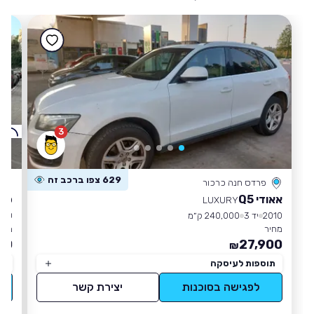
3
ק
629 צפו ברכב זה
פרדס חנה כרכור
אאודי Q5
סיט
LUXURY
2010
יד 3
240,000 ק״מ
010
מחיר
מחי
00
27,900
₪
תוספות לעיסקה
תו
לפגישה בסוכנות
יצירת קשר