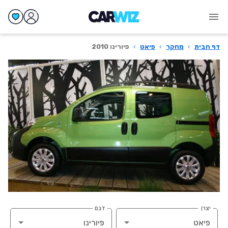
דף הבית
›
מחקר
›
פיאט
›
פיורינו 2010
יצרן
דגם