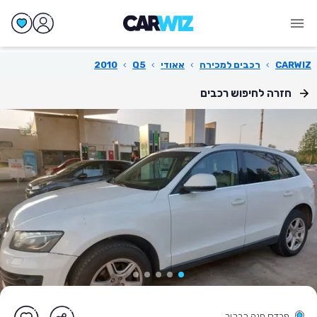
CARWIZ
›
רכבים למכירה
›
אאודי
›
Q5
›
2010
חזרה לחיפוש רכבים
פרדס חנה כרכור