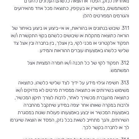
מאחריות לנזק, הפסד או הוצאה כלשהם העלולים להיגרם
למשתמשים, במישרין או בעקיפין, כתוצאה מכל אחד מהאירועים
והגורמים המפורטים להלן:
31.1. שיבוש בנתונים או בהוראות, או אי-ביצוע או ביצוע באיחור של
הוראה כתוצאה מתקלות או שיבושים כלשהם בקווי התקשורת ו/או
תפקוד אלקטרוני או מכני לקוי, בין אצלך, בין בחברה ובין אצל צד
שלישי כלשהו באמצעותו עוברים ההוראות והמידע.
31.2. תפקוד לקוי של כל תכנה ו/או חומרה המצויות אצל
המשתמש.
31.3. חשיפה וגילוי מידע על ידיך לצד שלישי כלשהו, כתוצאה
משימוש בשירותים או כתוצאה ממסירת פרטים לא מדויקים ו/או
כתוצאה מהעברת מכשירך לאחר, לרבות לצורך תיקון המכשיר,
ולרבות במקרה שאותו אחר יצפה במידע שיתקבל מהחברה
באמצעות המכשיר או יבצע באמצעותו פעולות שונות במסגרת
השירותים, והנך מתחייב לשאת בכל נזק, הפסד או הוצאה שייגרמו
לך או לחברה בקשר לכך.