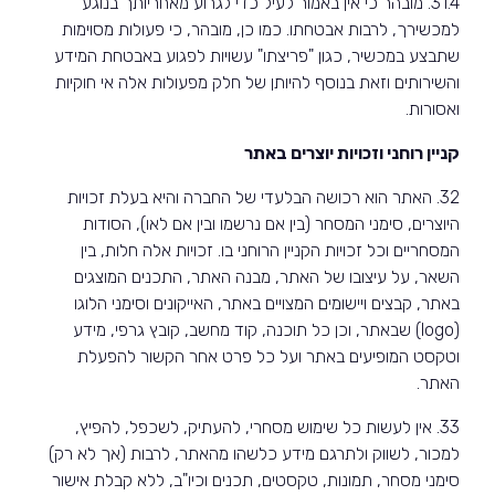
31.4. מובהר כי אין באמור לעיל כדי לגרוע מאחריותך בנוגע
למכשירך, לרבות אבטחתו. כמו כן, מובהר, כי פעולות מסוימות
שתבצע במכשיר, כגון "פריצתו" עשויות לפגוע באבטחת המידע
והשירותים וזאת בנוסף להיותן של חלק מפעולות אלה אי חוקיות
ואסורות.
קניין רוחני וזכויות יוצרים באתר
32. האתר הוא רכושה הבלעדי של החברה והיא בעלת זכויות
היוצרים, סימני המסחר (בין אם נרשמו ובין אם לאו), הסודות
המסחריים וכל זכויות הקניין הרוחני בו. זכויות אלה חלות, בין
השאר, על עיצובו של האתר, מבנה האתר, התכנים המוצגים
באתר, קבצים ויישומים המצויים באתר, האייקונים וסימני הלוגו
(
logo
) שבאתר, וכן כל תוכנה, קוד מחשב, קובץ גרפי, מידע
וטקסט המופיעים באתר ועל כל פרט אחר הקשור להפעלת
האתר.
33. אין לעשות כל שימוש מסחרי, להעתיק, לשכפל, להפיץ,
למכור, לשווק ולתרגם מידע כלשהו מהאתר, לרבות (אך לא רק)
סימני מסחר, תמונות, טקסטים, תכנים וכיו"ב, ללא קבלת אישור