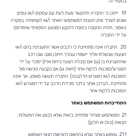
בסעיף זה.
19. ייתכן כי החברה תתקשר מעת לעת עם עסקים ו/או גופים
שונים לצורך מתן הטבות למשתמשי האתר ו/או לקוחותיה. במקרה
כאמור, תהיה ההטבה כפופה לתקנון המבצע הספציפי שיפורסם
על ידי החברה.
20. החברה אינה מתחייבת כי רכבים אשר התעניינת בהם ו/או
הצעות שנשלחו אליך יישמרו עבורך וייתכן מצב שבו רכב
שהתעניינת בו (גם אם קיבלת הצעה ביחס אליו) יימכר על ידי
המגרש/סוכנות ללקוח אחר (וזאת גם אם נקבעה פגישה מול
הסוכנות ו/או המגרש הרלבנטי).
החברה תעשה מאמץ, אך אינה
מתחייבת, לעדכן אותך בדבר מכירת הרכב על ידי המגרש ו/או
הסוכנות ללקוח אחר.
התחייבויות המשתמש באתר
21. המשתמש מצהיר ומתחייב בזאת שלא לבצע את הפעולות
הבאות (כולן או חלקן):
21.1. שימוש באתר שלא בהתאם להוראות תנאי השימוש.