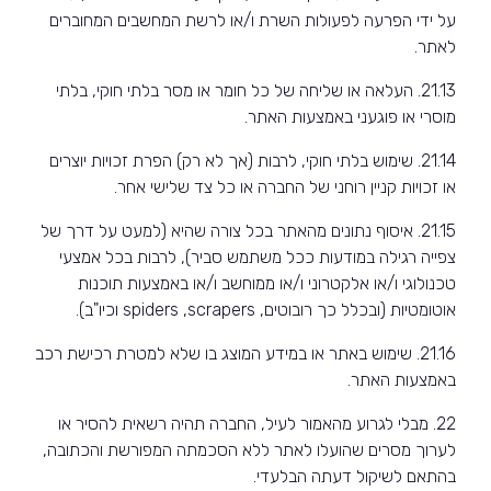
על ידי הפרעה לפעולות השרת ו/או לרשת המחשבים המחוברים
לאתר.
21.13. העלאה או שליחה של כל חומר או מסר בלתי חוקי, בלתי
מוסרי או פוגעני באמצעות האתר.
21.14. שימוש בלתי חוקי, לרבות (אך לא רק) הפרת זכויות יוצרים
או זכויות קניין רוחני של החברה או כל צד שלישי אחר.
21.15. איסוף נתונים מהאתר בכל צורה שהיא (למעט על דרך של
צפייה רגילה במודעות ככל משתמש סביר), לרבות בכל אמצעי
טכנולוגי ו/או אלקטרוני ו/או ממוחשב ו/או באמצעות תוכנות
אוטומטיות (ובכלל כך רובוטים,
scrapers
,
spiders
וכיו"ב).
21.16. שימוש באתר או במידע המוצג בו שלא למטרת רכישת רכב
באמצעות האתר.
22. מבלי לגרוע מהאמור לעיל, החברה תהיה רשאית להסיר או
לערוך מסרים שהועלו לאתר ללא הסכמתה המפורשת והכתובה,
בהתאם לשיקול דעתה הבלעדי.