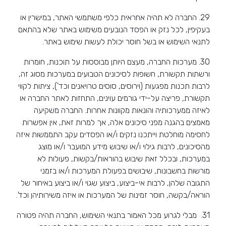
29. החברה לא תהיה אחראית כלפי משתמשי האתר, במישרין או
בעקיפין, לכל נזק או הפסד הנובעים משימוש באתר שלא בהתאם
לתנאי השימוש או בשל חוסר יכולת לעשות שימוש באתר.
30. מערכות החברה, מעצם היותן מבוססות על תוכנות, חומרות
ורשתות תקשורת, חשופות לסיכונים הטבועים במערכות מסוג זה,
לרבות תכנות מפגעות (וירוסים, סוסים טרויאנים וכד'), ציתות לקווי
תקשורת, פריצה על-ידי גורמים עוינים, התחזות לאתר החברה או
לאיזה ממערכותיה והונאות מקוונות אחרות. החברה משקיעה
מאמצים בהגנה מפני סיכונים אלה, אך למרות זאת, אין אפשרות
לחסימה מוחלטת וייתכנו נזקים ו/או הפסדים עקב התממשות איזה
מהסיכונים, לרבות גילוי ו/או שיבוש מידע המועבר ו/או מוצג
במערכות, ובכלל זאת שיבוש בהוראות/בקשות, פעולות לא
מורשות בחשבונות, שיבושים בפעולת המערכות ו/או בזמני
התגובה שלהן, לרבות אי-ביצוע, ביצוע שגוי ו/או ביצוע באיחור של
הוראה/בקשה, חוסר זמינות של המערכות או איזה משירותיהן וכד'.
31. מבלי לגרוע מכל האמור בתנאי השימוש, החברה תהיה פטורה