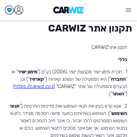
תקנון אתר CARWIZ
תקנון אתר
CARWIZ
כללי
1.
חברת מימון ישיר מקבוצת ישיר (2006) בע"מ ("
מימון ישיר
" או
"
החברה
") היא המפעילה של המותג קארוויז ("
קארוויז
") וכן
הבעלים והמפעילה של אתר "
CARWIZ
" (
https://carwiz.co.il
)
("
האתר
").
2. אנא קרא בעיון את תנאי השימוש ואת מדיניות הפרטיות ("
תנאי
השימוש
"). השימוש בשירותים בפועל מהווה הסכמה מצידך לתנאי
השימוש המפורטים להלן. יובהר, כי אינך חייב להסכים לאמור
בתנאי השימוש, אך אם אינך מסכים לתנאי השימוש, כולם או
חלקם, אינך רשאי לעשות שימוש בשירותים.