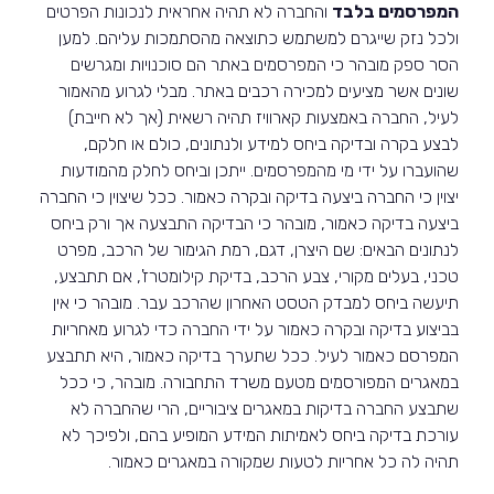
המפרסמים בלבד
והחברה לא תהיה אחראית לנכונות הפרטים
ולכל נזק שייגרם למשתמש כתוצאה מהסתמכות עליהם. למען
הסר ספק מובהר כי המפרסמים באתר הם סוכנויות ומגרשים
שונים אשר מציעים למכירה רכבים באתר. מבלי לגרוע מהאמור
לעיל, החברה באמצעות קארוויז תהיה רשאית (אך לא חייבת)
לבצע בקרה ובדיקה ביחס למידע ולנתונים, כולם או חלקם,
שהועברו על ידי מי מהמפרסמים. ייתכן וביחס לחלק מהמודעות
יצוין כי החברה ביצעה בדיקה ובקרה כאמור. ככל שיצוין כי החברה
ביצעה בדיקה כאמור, מובהר כי הבדיקה התבצעה אך ורק ביחס
לנתונים הבאים: שם היצרן, דגם, רמת הגימור של הרכב, מפרט
טכני, בעלים מקורי, צבע הרכב, בדיקת קילומטרז', אם תתבצע,
תיעשה ביחס למבדק הטסט האחרון שהרכב עבר. מובהר כי אין
בביצוע בדיקה ובקרה כאמור על ידי החברה כדי לגרוע מאחריות
המפרסם כאמור לעיל. ככל שתערך בדיקה כאמור, היא תתבצע
במאגרים המפורסמים מטעם משרד התחבורה. מובהר, כי ככל
שתבצע החברה בדיקות במאגרים ציבוריים, הרי שהחברה לא
עורכת בדיקה ביחס לאמיתות המידע המופיע בהם, ולפיכך לא
תהיה לה כל אחריות לטעות שמקורה במאגרים כאמור.