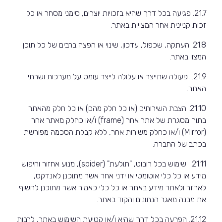
21.7. פגיעה בכל דרך שהיא בזכויות יוצרים, סימני מסחר או כל
זכות קניינית אחר המצויות באתר.
21.8. העתקה, שכפול, עדכון, שינוי או הפצה ברבים של כל תוכן
המצוי באתר.
21.9. פעולה שתייצר או עלולה לייצר עומס על מערכות ושרתי
האתר.
21.10. הצבת השירותים (או כל חלק מהם) או כל חלק מהאתר
בתוך מסגרת של אתר אחר (
frame
) ו/או כחלק מאתר אחר
(
Mirror
) ו/או כחלק משירות אחר, ללא קבלת הסכמה מפורשת
בכתב של החברה.
21.11. שימוש בכל רובוט, "תולעת" (
spider
), מנוע אחזור וחיפוש
מידע או כל כלי אוטומטי או ידני אחר אשר מתוכנן לאנדקס,
לאחזר ולאתר מידע באתר או כל כלי כאמור אשר מתוכנן לחשוף
את מבנה מאגר הנתונים והקוד באתר.
21.12. הפרעה בכל דרך שהיא ו/או קטיעת השימוש באתר, לרבות