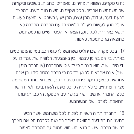
נתוני סקרים, השוואות מחירים, מאמרים וכתבות, משובים וביקורות
של משתמשים אחרים, ככל שקיימים, משום חוות דעת, המלצה,
הבעת דעה, עידוד, מתן עצה, מתן ייעוץ משפטי או הצעה לעשות
או להימנע לעשות פעולה כלשהי מטעם החברה. החברה לא
תישא באחריות לכל נזק, הוצאה או הפסד שייגרמו למשתמש
כתוצאה מהסתמכות כאמור.
17. בכל מקרה שבו יחליט משתמש לרכוש רכב ממי מהמפרסמים
באתר, בין אם באופן עצמאי ובין באמצעות הלוואה שתועמד לו על
ידי מימון ישיר, הוא מצהיר כי ידוע לו שהחברה (או חברת מימון
ישיר) אינה אחראית לבצע בדיקה כי הרכב נמסר לידיו וכן אינה
אחראית לבצע בדיקה ביחס לטיב הרכב, מצבו ואיכותו. המשתמש
מצהיר ומתחייב כי לא תהיה לו כל טענה ו/או תביעה ו/או דרישה
כלפי החברה או מימון ישיר בקשר עם אספקת הרכב, תקינותו
והתאמתו לצרכיו של המשתמש.
18.
החברה תהיה רשאית לפנות לכל משתמש אשר הביע
התעניינות במודעה המוצגת באתר בהצעה לקבלת הלוואה לצורך
רכישת הרכב, אישור תנאי השימוש מהווה גם הסכמה לאמור