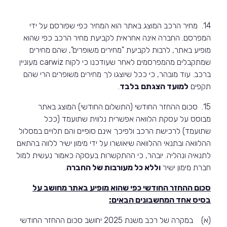
14. מחיר הרכב המוצג באתר הוא המחיר כפי שפורסם על ידי
המפרסם. החברה אינה אחראית לקביעת מחיר הרכב כפי שהוא
מופיע באתר, לרבות לקביעת "מחירים משופרים", שהם מחירים
שמתקבלים מהמפרסמים לאחר שעודכנו כי לקוח
carwiz
מעוניין
ברכב. עוד מובהר, כי ככל שיוצגו לך מחירים משופרים הרי שהם
תקפים
למועד הצגתם בלבד
.
15.
סכום ההחזר החודשי (התשלום החודשי) המוצג באתר
מבוסס על עסקת הלוואה אפשרית נלווית שתועמד (ככל
שתועמד) לרכישת הרכב ולפיכך אינם סופיים והם תלויים במסלול
ההלוואה ובתנאי ההלוואה שיאושרו על ידי מימון ישיר ללווה בהתאם
לתנאיה ונהליה. יובהר, כי ההתקשרות בעסקה כאמור נעשית למול
חברת מימון ישיר
וללא כל מעורבות של החברה
.
סכום
ההחזר החודשי כפי שהוא מופיע באתר מחושב על
בסיס אחד המחשבונים הבאים:
(א) במקרה של רכב משנת 2025 יחושב סכום ההחזר החודשי