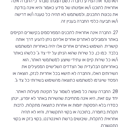
ו/או מסר את המידע לחברה לשם הצגתו. מובהר כי החברה אינה
אחראית לתוכנו ו/או אמינותו של מידע כאמור והיא אינה בודקת
את נכונות התכנים, ולמשתמש לא תהיה כל טענה ו/או דרישה
ו/או תביעה כלפי החברה בעניין זה.
27. החברה אינה אחראית לתכנים המפורסמים בקישורים הקיימים
באתר והמובילים לאתרים אחרים אליהם ניתן להגיע דרך אותה
קישורית. השימוש באתרים אחרים אלו יהיה באחריות המשתמש
בלבד. כמו כן, כל שירות שהוא הניתן על ידי צד ג' כלשהו באתר
ו/או כל שירות קיים או עתידי שיוצע למשתמשי האתר, הוא
באחריותם הבלעדית של הצדדים השלישיים המפעילים את
השירותים האלו, והחברה לא תישא בכל אחריות לנזק, הוצאה או
הפסד שייגרמו למשתמש כתוצאה מהשימוש בשירותי כל צד ג'.
28. החברה עושה כל מאמץ לשמור על תקינות פעילות האתר.
יחד עם זאת, היא אינה מתחייבת שהשירות באתר לא יופרע, יינתן
כסדרו בלא הפסקות יזומות או אחרות כתוצאה מתקלות, לרבות
תקלות בחומרה, בתוכנה או בקווי התקשורת, והיא לא תהיה
אחראית לתקלות, שיבושים ברשת האינטרנט, בקווי בזק או בקווי
התקשורת.