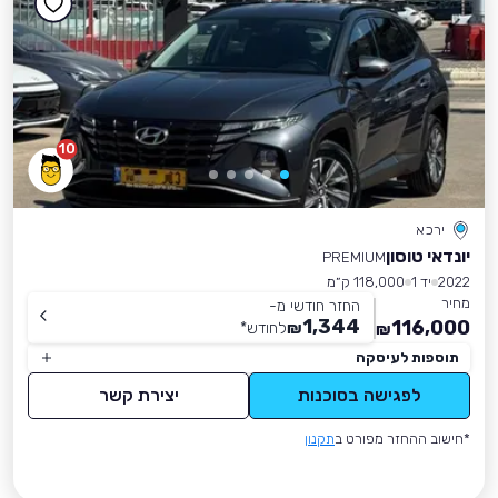
10
ירכא
יונדאי טוסון
PREMIUM
2022
יד 1
118,000 ק״מ
מחיר
החזר חודשי מ-
1,344
116,000
₪
לחודש
*
₪
תוספות לעיסקה
לפגישה בסוכנות
יצירת קשר
*חישוב ההחזר מפורט ב
תקנון