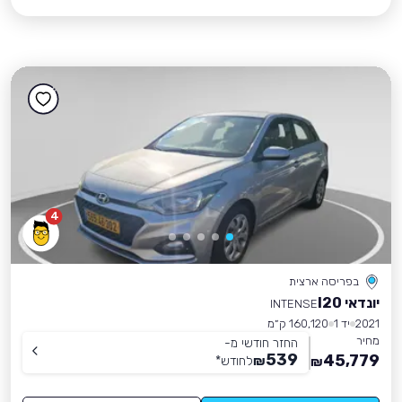
4
בפריסה ארצית
יונדאי I20
INTENSE
2021
יד 1
160,120 ק״מ
מחיר
החזר חודשי מ-
539
45,779
₪
לחודש
*
₪