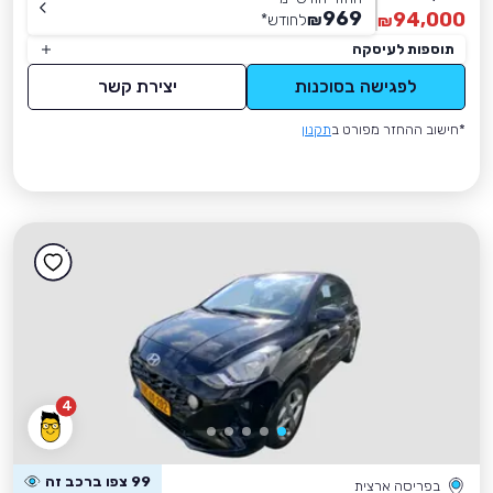
969
94,000
₪
לחודש
*
₪
תוספות לעיסקה
לפגישה בסוכנות
יצירת קשר
*חישוב ההחזר מפורט ב
תקנון
4
99 צפו ברכב זה
בפריסה ארצית