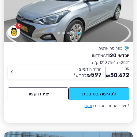
3
בפריסה ארצית
יונדאי I20
INTENSE
2021
יד 1
121,375 ק״מ
מחיר
החזר חודשי מ-
597
50,672
₪
לחודש
*
₪
לפגישה בסוכנות
יצירת קשר
*חישוב ההחזר מפורט ב
תקנון