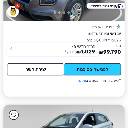
ק״מ נמוך במיוחד
3
בפריסה ארצית
יונדאי וניו
INTENSE
2023
יד 1
31,700 ק״מ
מחיר
החזר חודשי מ-
1,029
99,790
₪
לחודש
*
₪
לפגישה בסוכנות
יצירת קשר
*חישוב ההחזר מפורט ב
תקנון