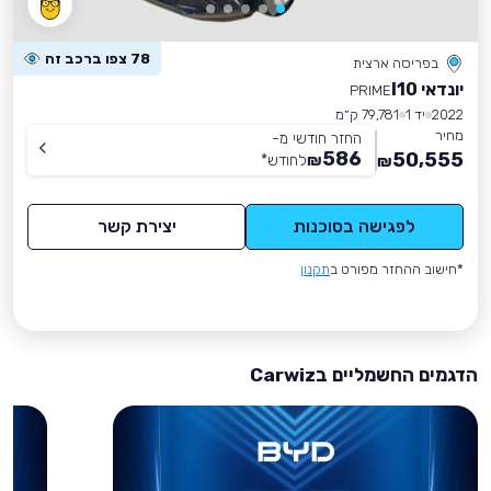
78 צפו ברכב זה
בפריסה ארצית
יונדאי I10
PRIME
2022
יד 1
79,781 ק״מ
מחיר
החזר חודשי מ-
586
50,555
₪
לחודש
*
₪
לפגישה בסוכנות
יצירת קשר
*חישוב ההחזר מפורט ב
תקנון
הדגמים החשמליים בCarwiz