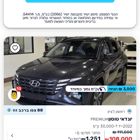
10
3,000 ₪ הנחה
ק״מ נמוך במיוחד
88 צפו ברכב זה
ראשון לציון
יונדאי טוסון
PREMIUM
2022
יד 1
30,000 ק״מ
111,000 ₪
החזר חודשי מ-
1,251
108,000
₪
לחודש
*
₪