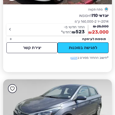
פתח תקווה
יונדאי I10
INSIGHT
2014
יד 2
160,000 ק״מ
25,000 ₪
החזר חודשי מ-
523
23,000
₪
לחודש
*
₪
תוספות לעיסקה
לפגישה בסוכנות
יצירת קשר
*חישוב ההחזר מפורט ב
תקנון