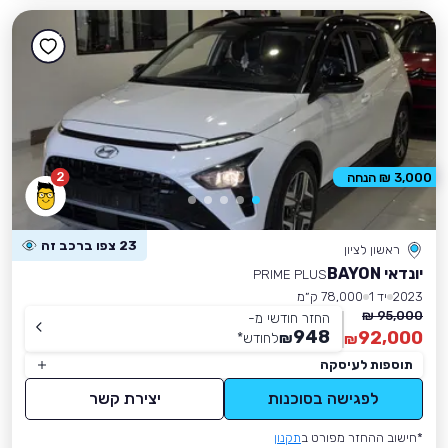
2
3,000 ₪ הנחה
23 צפו ברכב זה
ראשון לציון
יונדאי BAYON
PRIME PLUS
2023
יד 1
78,000 ק״מ
95,000 ₪
החזר חודשי מ-
948
92,000
₪
לחודש
*
₪
תוספות לעיסקה
לפגישה בסוכנות
יצירת קשר
*חישוב ההחזר מפורט ב
תקנון