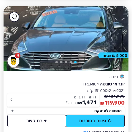
4
5,000 ₪ הנחה
נתניה
יונדאי סונטה
PREMIUM
2021
יד 2
151,000 ק״מ
124,900 ₪
החזר חודשי מ-
1,471
119,900
₪
לחודש
*
₪
תוספות לעיסקה
לפגישה בסוכנות
יצירת קשר