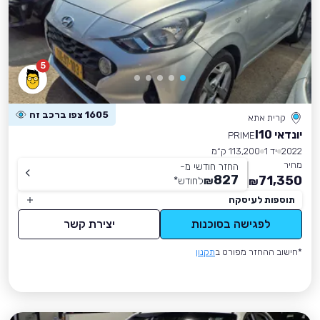
5
1605 צפו ברכב זה
קרית אתא
יונדאי I10
PRIME
2022
יד 1
113,200 ק״מ
מחיר
החזר חודשי מ-
827
71,350
₪
לחודש
*
₪
תוספות לעיסקה
לפגישה בסוכנות
יצירת קשר
*חישוב ההחזר מפורט ב
תקנון