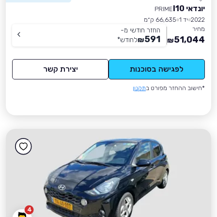
יונדאי I10
PRIME
2022
יד 1
66,635 ק״מ
מחיר
החזר חודשי מ-
591
51,044
₪
לחודש
*
₪
לפגישה בסוכנות
יצירת קשר
*חישוב ההחזר מפורט ב
תקנון
4