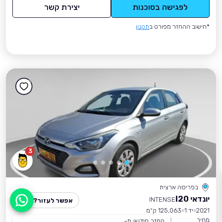
לפגישה בסוכנות
יצירת קשר
*חישוב ההחזר מפורט ב
תקנון
3
בפריסה ארצית
יונדאי I20
INTENSE
אפשר לעזור?
2021
יד 1
125,063 ק״מ
מחיר
החזר חודשי מ-