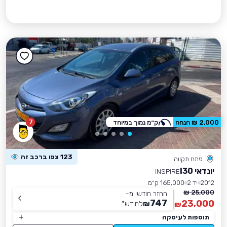
7
2,000 ₪ הנחה
ק״מ נמוך במיוחד
123 צפו ברכב זה
פתח תקווה
יונדאי I30
INSPIRE
2012
יד 2
165,000 ק״מ
25,000 ₪
החזר חודשי מ-
747
23,000
₪
לחודש
*
₪
תוספות לעיסקה