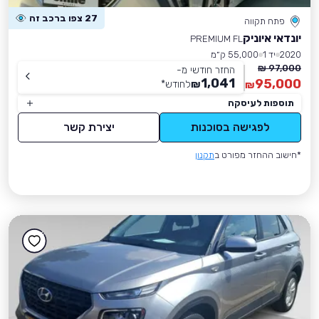
27 צפו ברכב זה
פתח תקווה
יונדאי איוניק
PREMIUM FL
2020
יד 1
55,000 ק״מ
97,000 ₪
החזר חודשי מ-
1,041
95,000
₪
לחודש
*
₪
תוספות לעיסקה
לפגישה בסוכנות
יצירת קשר
*חישוב ההחזר מפורט ב
תקנון