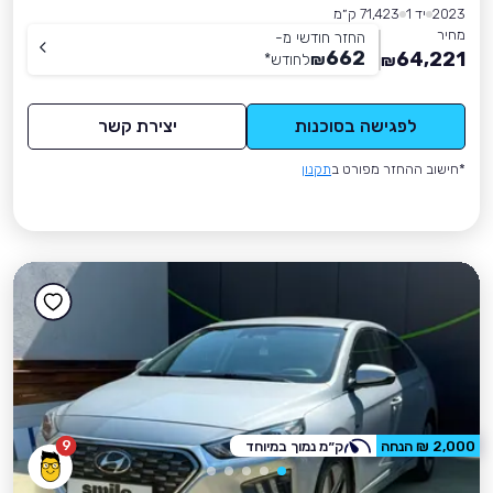
2023
יד 1
71,423 ק״מ
מחיר
החזר חודשי מ-
662
64,221
₪
לחודש
*
₪
לפגישה בסוכנות
יצירת קשר
*חישוב ההחזר מפורט ב
תקנון
9
2,000 ₪ הנחה
ק״מ נמוך במיוחד