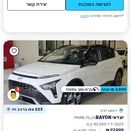
לפגישה בסוכנות
יצירת קשר
*חישוב ההחזר מפורט ב
תקנון
3
3,000 ₪ הנחה
ק״מ נמוך במיוחד
223 צפו ברכב זה
ראשון לציון
יונדאי BAYON
PRIME PLUS
2023
יד 1
40,000 ק״מ
97,000 ₪
החזר חודשי מ-