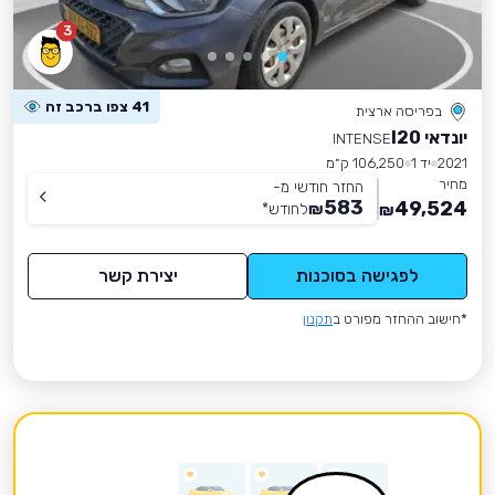
3
41 צפו ברכב זה
בפריסה ארצית
יונדאי I20
INTENSE
2021
יד 1
106,250 ק״מ
מחיר
החזר חודשי מ-
583
49,524
₪
לחודש
*
₪
לפגישה בסוכנות
יצירת קשר
*חישוב ההחזר מפורט ב
תקנון