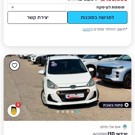
תוספות לעיסקה
לפגישה בסוכנות
יצירת קשר
*חישוב ההחזר מפורט ב
תקנון
5
פתוח בשבת
אום אל-פחם
יונדאי I10
INSPIRE