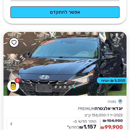
אפשר להתקדם
5
5,000 ₪ הנחה
נתניה
יונדאי אלנטרה
PREMIUM
2022
יד 1
156,000 ק״מ
104,900 ₪
החזר חודשי מ-
1,157
99,900
₪
לחודש
*
₪