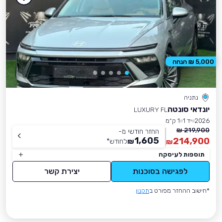
5,000 ₪ הנחה
נתניה
יונדאי סונטה
LUXURY FL
2026
יד 1
1 ק״מ
219,900 ₪
החזר חודשי מ-
1,605
214,900
₪
לחודש
*
₪
תוספות לעיסקה
לפגישה בסוכנות
יצירת קשר
*חישוב ההחזר מפורט ב
תקנון