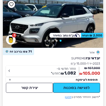
3
2,000 ₪ הנחה
ק״מ נמוך במיוחד
71 צפו ברכב זה
אזור
יונדאי וניו
SUPREME
2023
יד 1
15,000 ק״מ
107,000 ₪
החזר חודשי מ-
1,082
105,000
₪
לחודש
*
₪
תוספות לעיסקה
לפגישה בסוכנות
יצירת קשר
*חישוב ההחזר מפורט ב
תקנון