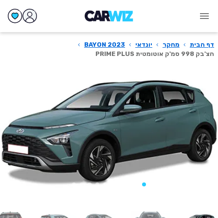
דף הבית
›
מחקר
›
יונדאי
›
BAYON 2023
›
הצ'בק 998 סמ'ק אוטומטית PRIME PLUS